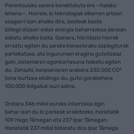
Penintsulako sarera konektatuta ere —halako
lehena—. Horrela, bi teknologiak elkarren artean
osagarri izan ahalko dira, besteak beste
biltegiratzeari esker energia beharrezkoa denean
askatu ahalko baita. Gainera, hibridazio horrek
erraztu egiten du sareko konexiorako azpiegiturak
partekatzea, eta ingurumen eragina gutxitzeaz
gain, sistemaren egonkortasuna hobetu egiten
du. Zehazki, konpainiaren arabera 230.000 CO
2
tona isurtzea ekidingo du, gutxi gorabehera
100.000 ibilgailuk isuri adina.
Orotara 346 milioi euroko inbertsioa egin
behar izan du bi parkeak eraikitzeko, horietatik
109 Hego Tâmegan eta 237 Ipar Tâmegan.
Horietatik 237 milioi bideratu dira Ipar Tâmega