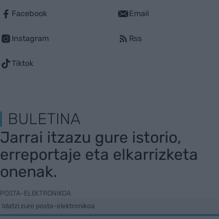
Facebook
Email
Instagram
Rss
Tiktok
BULETINA
Jarrai itzazu gure istorio,
erreportaje eta elkarrizketa
onenak.
POSTA-ELEKTRONIKOA