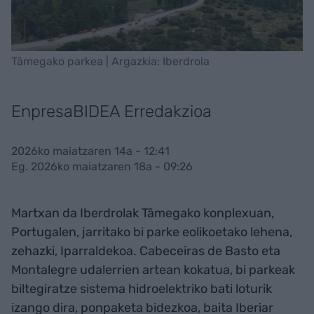
Tâmegako parkea | Argazkia: Iberdrola
EnpresaBIDEA Erredakzioa
2026ko maiatzaren 14a - 12:41
Eg. 2026ko maiatzaren 18a - 09:26
Martxan da Iberdrolak Tâmegako konplexuan,
Portugalen, jarritako bi parke eolikoetako lehena,
zehazki, Iparraldekoa. Cabeceiras de Basto eta
Montalegre udalerrien artean kokatua, bi parkeak
biltegiratze sistema hidroelektriko bati loturik
izango dira, ponpaketa bidezkoa, baita Iberiar