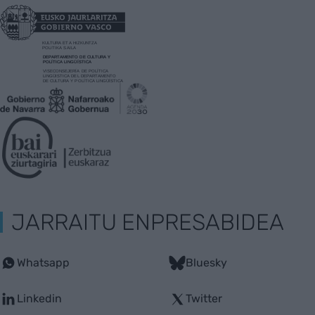
JARRAITU ENPRESABIDEA
Whatsapp
Bluesky
Linkedin
Twitter