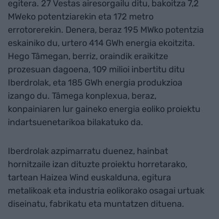
egitera. 27 Vestas airesorgailu ditu, bakoitza 7,2
MWeko potentziarekin eta 172 metro
errotorerekin. Denera, beraz 195 MWko potentzia
eskainiko du, urtero 414 GWh energia ekoitzita.
Hego Tâmegan, berriz, oraindik eraikitze
prozesuan dagoena, 109 milioi inbertitu ditu
Iberdrolak, eta 185 GWh energia produkzioa
izango du. Tâmega konplexua, beraz,
konpainiaren lur gaineko energia eoliko proiektu
indartsuenetarikoa bilakatuko da.
Iberdrolak azpimarratu duenez, hainbat
hornitzaile izan dituzte proiektu horretarako,
tartean Haizea Wind euskalduna, egitura
metalikoak eta industria eolikorako osagai urtuak
diseinatu, fabrikatu eta muntatzen dituena.