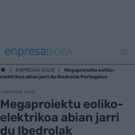
Megaproiektu eoliko-
ENPRESAK GAUR
elektrikoa abian jarri du Ibedrolak Portugalen
ENPRESAK GAUR
Megaproiektu eoliko-
elektrikoa abian jarri
du Ibedrolak