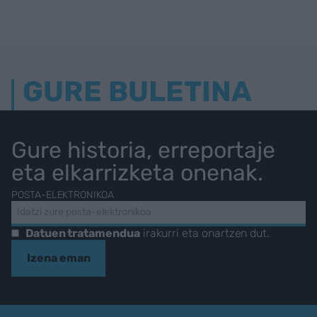
GURE BULETINA
Gure historia, erreportaje
eta elkarrizketa onenak.
POSTA-ELEKTRONIKOA
Datuen tratamendua
irakurri eta onartzen dut.
Izena eman