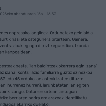
a
2025eko abenduaren 15a - 16:53
edes enpresako langileek. Ordubeteko geldialdia
urtik hasi eta ostegunera bitartean. Gainera,
zentrazioak egingo dituzte eguerdian, txanda
ren kanpoaldean.
besteak beste, “lan baldintzek okerrera egin izana"
z izana. Kontziliazio familiarra guztiz ezinezkoa
 53 edo 45 orduko lan asteak izaten dituzte
an, hurrenez hurren), larunbatetan lan egiten
ubirik izango. Datorren urtean lantegian
riko berriaren harira ere arazoak identifikatu
handiagoa ekarriko duelako.