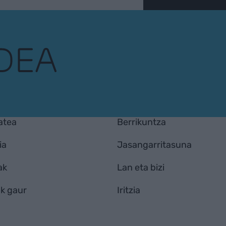
atea
Berrikuntza
ia
Jasangarritasuna
ak
Lan eta bizi
k gaur
Iritzia