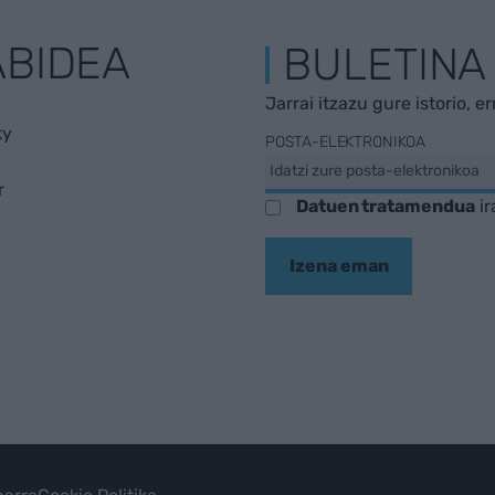
ABIDEA
BULETINA
Jarrai itzazu gure istorio, e
ky
POSTA-ELEKTRONIKOA
r
Datuen tratamendua
ir
Izena eman