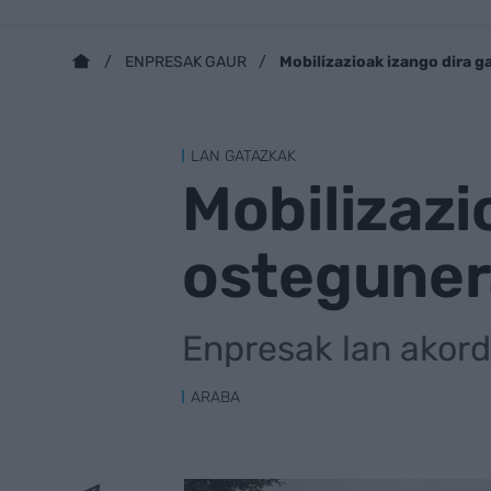
Mobilizazioak izango dira 
ENPRESAK GAUR
LAN GATAZKAK
Mobilizazi
osteguner
Enpresak lan akord
ARABA