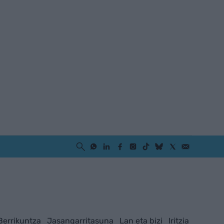
Berrikuntza
Jasangarritasuna
Lan eta bizi
Iritzia