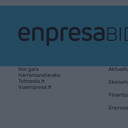
EnpresaBIDEA
Nor gara
Aktualit
Harremanetarako
Totmedia
Ekonom
Viaempresa
Finantz
Enpresa