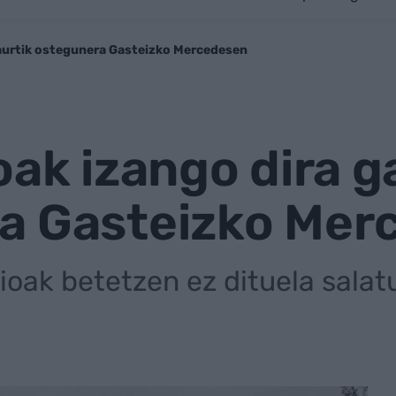
gaurtik ostegunera Gasteizko Mercedesen
oak izango dira g
a Gasteizko Mer
ioak betetzen ez dituela sala