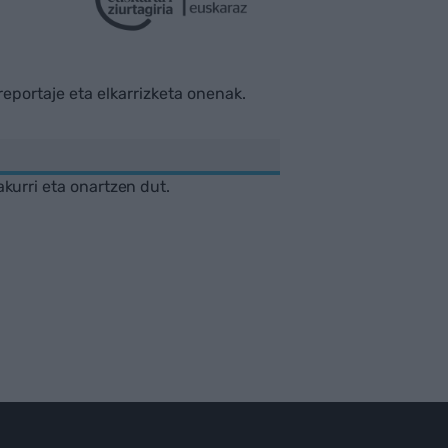
rreportaje eta elkarrizketa onenak.
akurri eta onartzen dut.