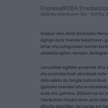
EnpresaBIDEA Erredakzio
2025eko abenduaren 15a - 12:01
Eg. 
Grebari ekin diote Gasteizko Merc
egingo dute txanda bakoitzean, ga
bihar eta ostegunean bertan kont
aldaketa egiten denean, lantegia
Lanuzteak egiteko arrazoiak dira, 
eta zuzendaritzak akordioak bete e
dela salatu du langile batzordeak:
(goizeko txandan eta arratsaldeko
dute eta, gainera, 2026an ez da z
fabrikatzen hasiko diren auto elekt
dituzte plantillan, lan karga are 