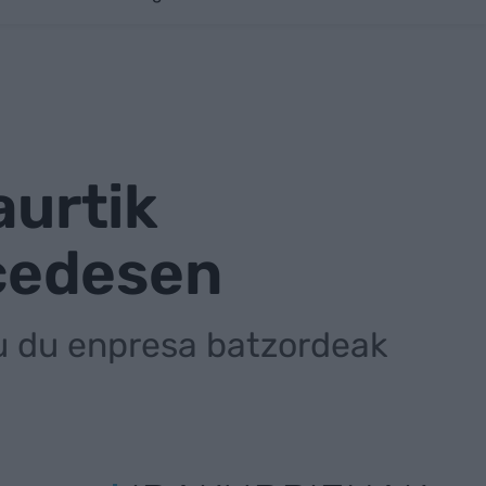
aurtik
cedesen
tu du enpresa batzordeak