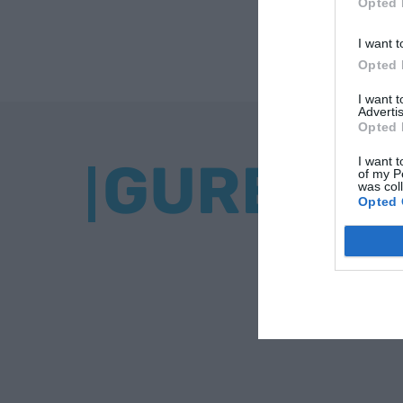
Opted 
I want t
Opted 
I want 
Advertis
Opted 
GURE BU
I want t
of my P
was col
Opted 