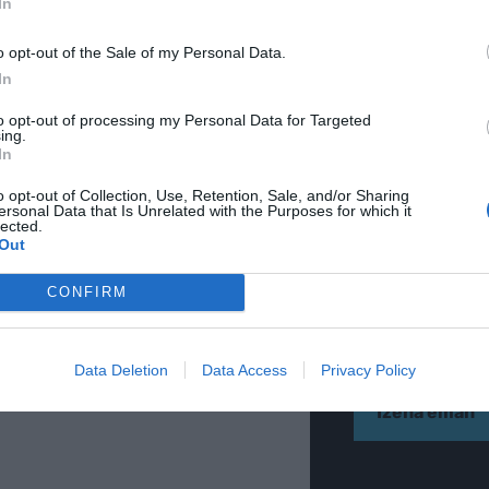
In
o opt-out of the Sale of my Personal Data.
In
to opt-out of processing my Personal Data for Targeted
ing.
In
LETINA
o opt-out of Collection, Use, Retention, Sale, and/or Sharing
Gure h
ersonal Data that Is Unrelated with the Purposes for which it
lected.
Out
eta el
CONFIRM
POSTA-ELEKTRONI
Data Deletion
Data Access
Privacy Policy
Datuen trat
Izena eman