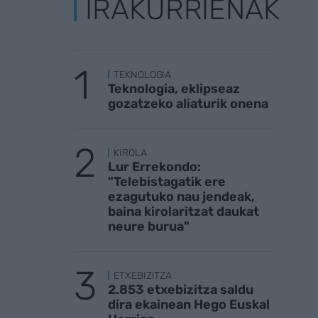
IRAKURRIENAK
TEKNOLOGIA
Teknologia, eklipseaz
gozatzeko aliaturik onena
KIROLA
Lur Errekondo:
"Telebistagatik ere
ezagutuko nau jendeak,
baina kirolaritzat daukat
neure burua"
ETXEBIZITZA
2.853 etxebizitza saldu
dira ekainean Hego Euskal