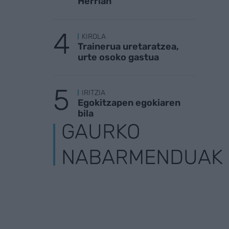
Herrian
KIROLA
Trainerua uretaratzea,
urte osoko gastua
IRITZIA
Egokitzapen egokiaren
bila
GAURKO
NABARMENDUAK