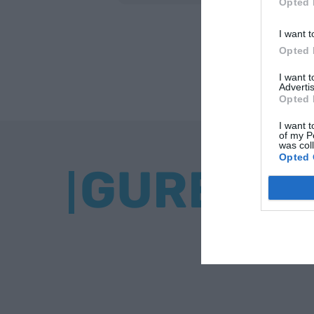
Opted 
I want t
Opted 
I want 
Advertis
Opted 
I want t
of my P
was col
Opted 
GURE BU