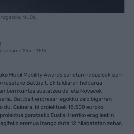
| Argazkia: MUBIL
a
 urriaren 25a - 11:16
ko Mubil Mobility Awards sarietan irabazleak izan
Arrasateko Battbelt. Ekitaldiaren helburua
an berrikuntza sustatzea da, eta Novacek
aria. Battbelt enpresari egokitu zaio bigarren
o du. Gainera, bi proiektuek 18.500 euroko
proiektua garatzeko Euskal Herriko eragileekin
 egiteko eremua izango dute 12 hilabetetan zehar.