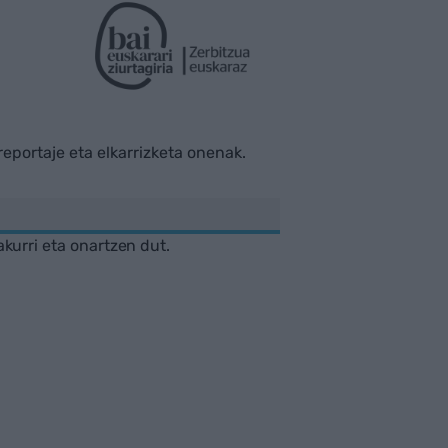
rreportaje eta elkarrizketa onenak.
akurri eta onartzen dut.