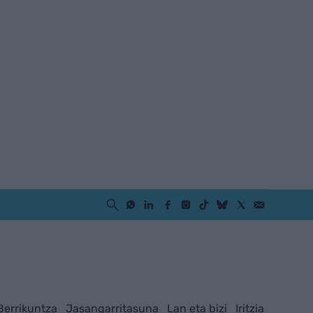
Berrikuntza
Jasangarritasuna
Lan eta bizi
Iritzia