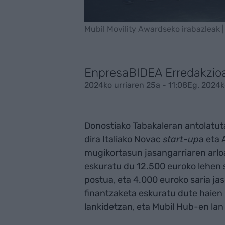
Mubil Movility Awardseko irabazleak 
EnpresaBIDEA Erredakzio
2024ko urriaren 25a - 11:08
Eg. 2024ko
Donostiako Tabakaleran antolatuta
dira Italiako Novac
start-up
a eta 
mugikortasun jasangarriaren arlo
eskuratu du 12.500 euroko lehen s
postua, eta 4.000 euroko saria jas
finantzaketa eskuratu dute haien 
lankidetzan, eta Mubil Hub-en lan