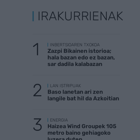
IRAKURRIENAK
INBERTSIOAREN TXOKOA
Zazpi Bikainen istorioa;
hala bazan edo ez bazan,
sar dadila kalabazan
LAN ISTRIPUAK
Baso lanetan ari zen
langile bat hil da Azkoitian
ENERGIA
Haizea Wind Groupek 105
metro baino gehiagoko
luzera duten