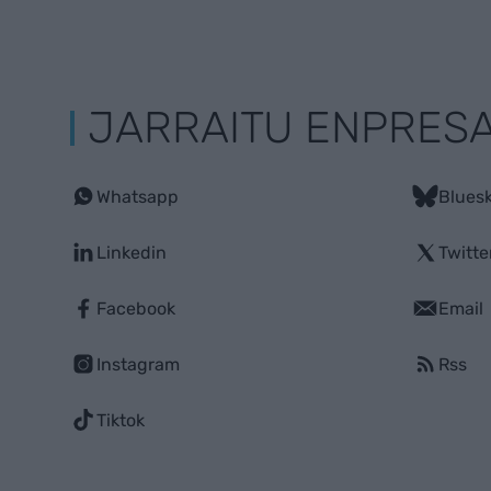
JARRAITU ENPRES
Whatsapp
Blues
Linkedin
Twitte
Facebook
Email
Instagram
Rss
Tiktok