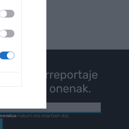
istoria, erreportaje
karrizketa onenak.
KOA
amendua
irakurri eta onartzen dut.