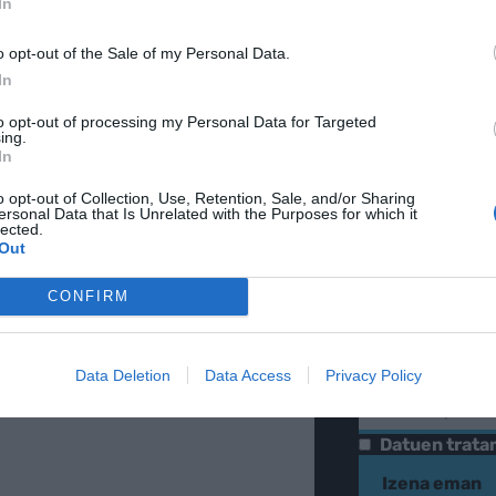
In
o opt-out of the Sale of my Personal Data.
In
to opt-out of processing my Personal Data for Targeted
ing.
In
o opt-out of Collection, Use, Retention, Sale, and/or Sharing
ersonal Data that Is Unrelated with the Purposes for which it
lected.
Out
LETINA
Gure h
CONFIRM
eta el
Data Deletion
Data Access
Privacy Policy
POSTA-ELEKTRONI
Datuen trat
Izena eman