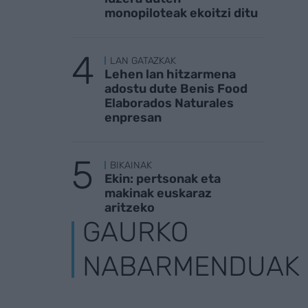
monopiloteak ekoitzi ditu
LAN GATAZKAK
Lehen lan hitzarmena
adostu dute Benis Food
Elaborados Naturales
enpresan
BIKAINAK
Ekin: pertsonak eta
makinak euskaraz
aritzeko
GAURKO
NABARMENDUAK