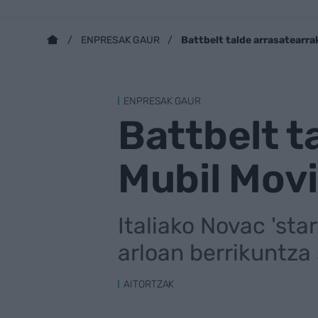
Battbelt talde arrasatearra
ENPRESAK GAUR
ENPRESAK GAUR
Battbelt t
Mubil Movi
Italiako Novac 'sta
arloan berrikuntza 
AITORTZAK