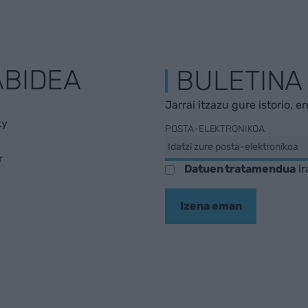
ABIDEA
BULETINA
Jarrai itzazu gure istorio, e
ky
POSTA-ELEKTRONIKOA
r
Datuen tratamendua
ir
Izena eman