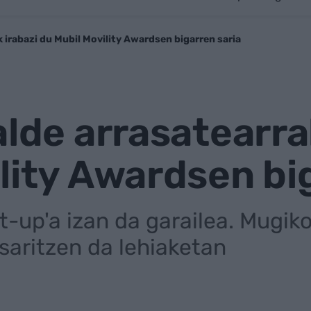
k irabazi du Mubil Movility Awardsen bigarren saria
alde arrasatearra
lity Awardsen bi
rt-up'a izan da garailea. Mugi
saritzen da lehiaketan