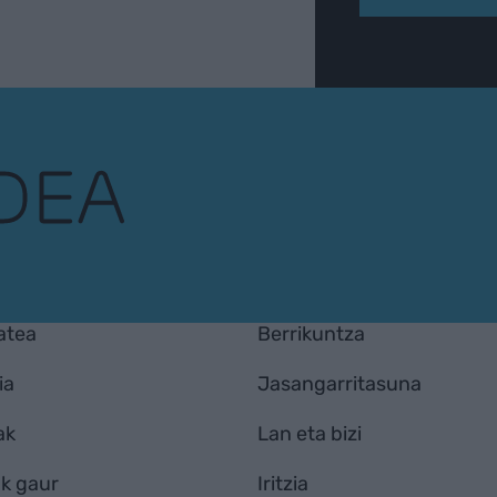
atea
Berrikuntza
ia
Jasangarritasuna
ak
Lan eta bizi
k gaur
Iritzia