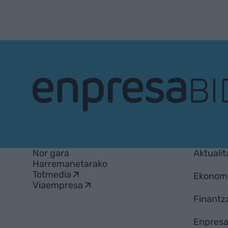
EnpresaBIDEA
Nor gara
Aktualit
Harremanetarako
Totmedia
Ekonom
Viaempresa
Finantz
Enpresa