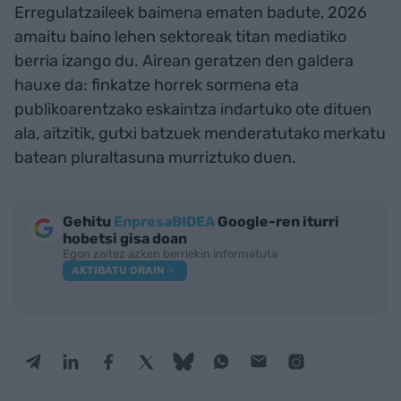
Erregulatzaileek baimena ematen badute, 2026
amaitu baino lehen sektoreak titan mediatiko
berria izango du. Airean geratzen den galdera
hauxe da: finkatze horrek sormena eta
publikoarentzako eskaintza indartuko ote dituen
ala, aitzitik, gutxi batzuek menderatutako merkatu
batean pluraltasuna murriztuko duen.
Gehitu
EnpresaBIDEA
Google-ren iturri
hobetsi gisa doan
Egon zaitez azken berriekin informatuta
AKTIBATU ORAIN