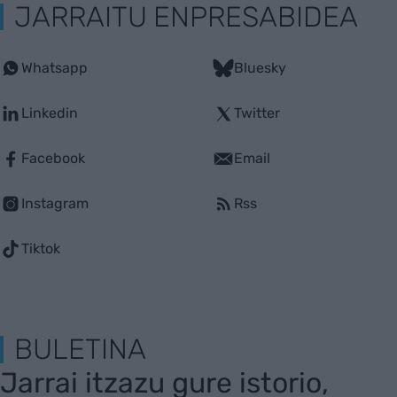
JARRAITU ENPRESABIDEA
Whatsapp
Bluesky
Linkedin
Twitter
Facebook
Email
Instagram
Rss
Tiktok
BULETINA
Jarrai itzazu gure istorio,