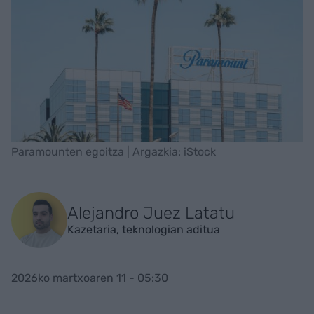
Paramounten egoitza | Argazkia: iStock
Alejandro Juez Latatu
Kazetaria, teknologian aditua
2026ko martxoaren 11 - 05:30