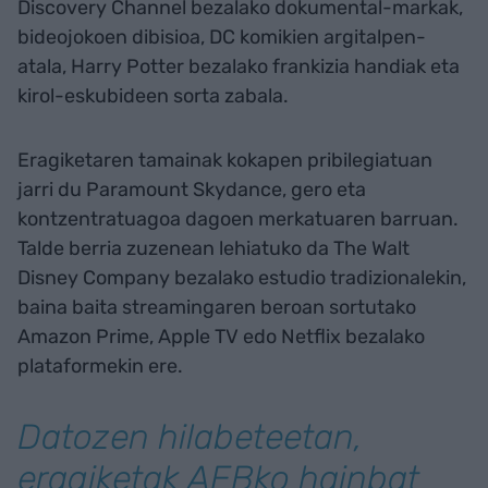
Discovery Channel bezalako dokumental-markak,
bideojokoen dibisioa, DC komikien argitalpen-
atala, Harry Potter bezalako frankizia handiak eta
kirol-eskubideen sorta zabala.
Eragiketaren tamainak kokapen pribilegiatuan
jarri du Paramount Skydance, gero eta
kontzentratuagoa dagoen merkatuaren barruan.
Talde berria zuzenean lehiatuko da The Walt
Disney Company bezalako estudio tradizionalekin,
baina baita streamingaren beroan sortutako
Amazon Prime, Apple TV edo Netflix bezalako
plataformekin ere.
Datozen hilabeteetan,
eragiketak AEBko hainbat