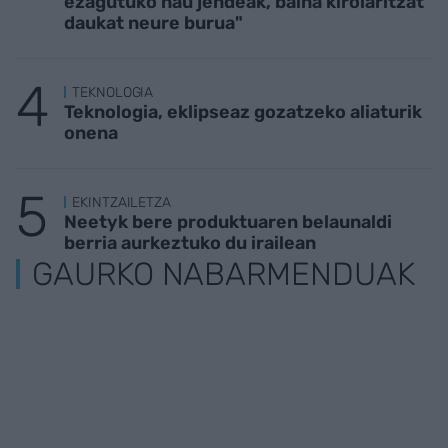
ezagutuko nau jendeak, baina kirolaritzat
daukat neure burua"
TEKNOLOGIA
Teknologia, eklipseaz gozatzeko aliaturik
onena
EKINTZAILETZA
Neetyk bere produktuaren belaunaldi
berria aurkeztuko du irailean
GAURKO NABARMENDUAK