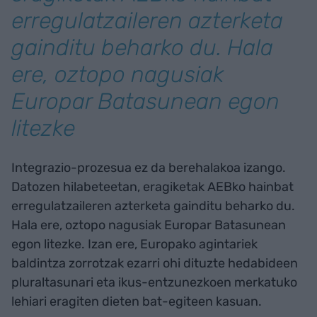
erregulatzaileren azterketa
gainditu beharko du. Hala
ere, oztopo nagusiak
Europar Batasunean egon
litezke
Integrazio-prozesua ez da berehalakoa izango.
Datozen hilabeteetan, eragiketak AEBko hainbat
erregulatzaileren azterketa gainditu beharko du.
Hala ere, oztopo nagusiak Europar Batasunean
egon litezke. Izan ere, Europako agintariek
baldintza zorrotzak ezarri ohi dituzte hedabideen
pluraltasunari eta ikus-entzunezkoen merkatuko
lehiari eragiten dieten bat-egiteen kasuan.