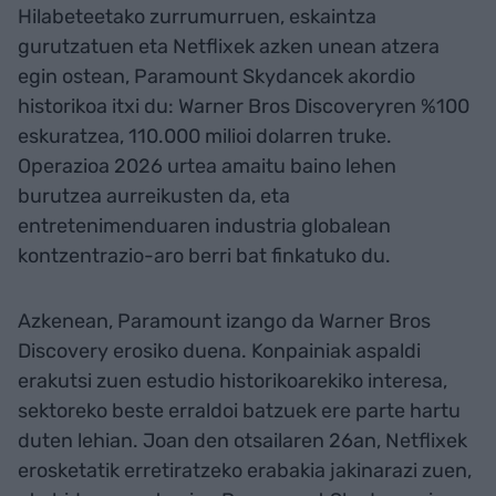
Hilabeteetako zurrumurruen, eskaintza
gurutzatuen eta Netflixek azken unean atzera
egin ostean, Paramount Skydancek akordio
historikoa itxi du: Warner Bros Discoveryren %100
eskuratzea, 110.000 milioi dolarren truke.
Operazioa 2026 urtea amaitu baino lehen
burutzea aurreikusten da, eta
entretenimenduaren industria globalean
kontzentrazio-aro berri bat finkatuko du.
Azkenean, Paramount izango da Warner Bros
Discovery erosiko duena. Konpainiak aspaldi
erakutsi zuen estudio historikoarekiko interesa,
sektoreko beste erraldoi batzuek ere parte hartu
duten lehian. Joan den otsailaren 26an, Netflixek
erosketatik erretiratzeko erabakia jakinarazi zuen,