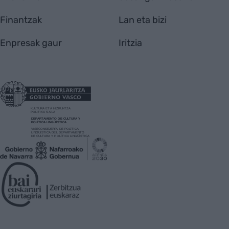
Finantzak
Lan eta bizi
Enpresak gaur
Iritzia