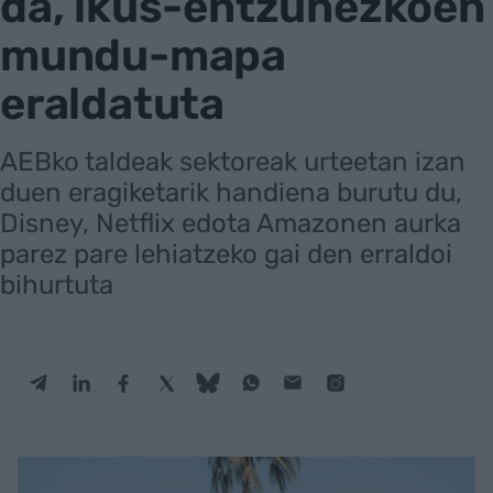
da, ikus-entzunezkoen
mundu-mapa
eraldatuta
AEBko taldeak sektoreak urteetan izan
duen eragiketarik handiena burutu du,
Disney, Netflix edota Amazonen aurka
parez pare lehiatzeko gai den erraldoi
bihurtuta