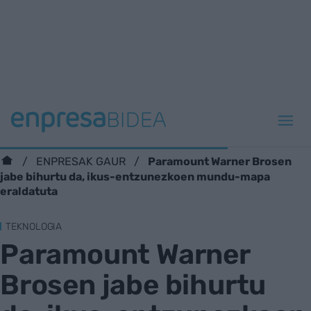
Paramount Warner Brosen
ENPRESAK GAUR
jabe bihurtu da, ikus-entzunezkoen mundu-mapa
eraldatuta
TEKNOLOGIA
Paramount Warner
Brosen jabe bihurtu