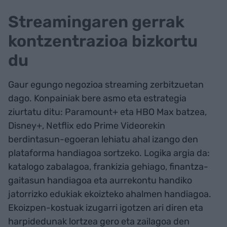
Streamingaren gerrak
kontzentrazioa bizkortu
du
Gaur egungo negozioa streaming zerbitzuetan
dago. Konpainiak bere asmo eta estrategia
ziurtatu ditu: Paramount+ eta HBO Max batzea,
Disney+, Netflix edo Prime Videorekin
berdintasun-egoeran lehiatu ahal izango den
plataforma handiagoa sortzeko. Logika argia da:
katalogo zabalagoa, frankizia gehiago, finantza-
gaitasun handiagoa eta aurrekontu handiko
jatorrizko edukiak ekoizteko ahalmen handiagoa.
Ekoizpen-kostuak izugarri igotzen ari diren eta
harpidedunak lortzea gero eta zailagoa den