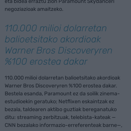
eta bidea erraztu zion Paramount Skydanceri
negoziazioak amaitzeko.
110.000 milioi dolarretan
balioetsitako akordioak
Warner Bros Discoveryren
%100 erostea dakar
110.000 milioi dolarretan balioetsitako akordioak
Warner Bros Discoveryren %100 erostea dakar.
Bestela esanda, Paramount ez da soilik zinema-
estudioekin geratuko; Netflixen eskaintzak ez
bezala, taldearen aktibo guztiak bereganatuko
ditu: streaming zerbitzuak, telebista-kateak —
CNN bezalako informazio-erreferenteak barne—,