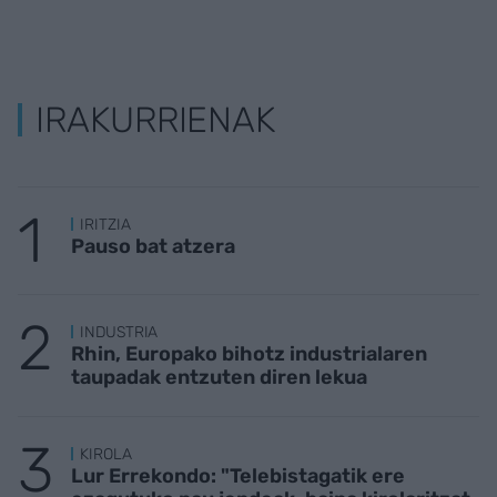
IRAKURRIENAK
IRITZIA
Pauso bat atzera
INDUSTRIA
Rhin, Europako bihotz industrialaren
taupadak entzuten diren lekua
KIROLA
Lur Errekondo: "Telebistagatik ere