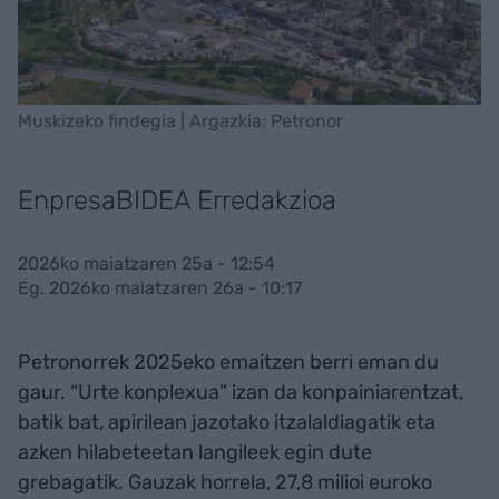
Muskizeko findegia | Argazkia: Petronor
EnpresaBIDEA Erredakzioa
2026ko maiatzaren 25a - 12:54
Eg. 2026ko maiatzaren 26a - 10:17
Petronorrek 2025eko emaitzen berri eman du
gaur. “Urte konplexua” izan da konpainiarentzat,
batik bat, apirilean jazotako itzalaldiagatik eta
azken hilabeteetan langileek egin dute
grebagatik. Gauzak horrela, 27,8 milioi euroko