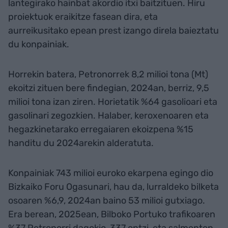
lantegirako hainbat akordio itxi baitzituen. Hiru
proiektuok eraikitze fasean dira, eta
aurreikusitako epean prest izango direla baieztatu
du konpainiak.
Horrekin batera, Petronorrek 8,2 milioi tona (Mt)
ekoitzi zituen bere findegian, 2024an, berriz, 9,5
milioi tona izan ziren. Horietatik %64 gasolioari eta
gasolinari zegozkien. Halaber, keroxenoaren eta
hegazkinetarako erregaiaren ekoizpena %15
handitu du 2024arekin alderatuta.
Konpainiak 743 milioi euroko ekarpena egingo dio
Bizkaiko Foru Ogasunari, hau da, lurraldeko bilketa
osoaren %6,9, 2024an baino 53 milioi gutxiago.
Era berean, 2025ean, Bilboko Portuko trafikoaren
%37 Petronorri dagokio, 337 ontzi, eta salmenten