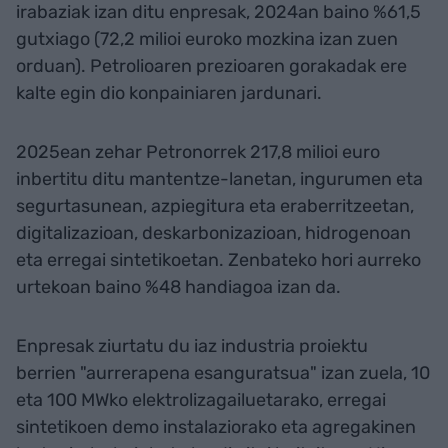
irabaziak izan ditu enpresak, 2024an baino %61,5
gutxiago (72,2 milioi euroko mozkina izan zuen
orduan). Petrolioaren prezioaren gorakadak ere
kalte egin dio konpainiaren jardunari.
2025ean zehar Petronorrek 217,8 milioi euro
inbertitu ditu mantentze-lanetan, ingurumen eta
segurtasunean, azpiegitura eta eraberritzeetan,
digitalizazioan, deskarbonizazioan, hidrogenoan
eta erregai sintetikoetan. Zenbateko hori aurreko
urtekoan baino %48 handiagoa izan da.
Enpresak ziurtatu du iaz industria proiektu
berrien "aurrerapena esanguratsua" izan zuela, 10
eta 100 MWko elektrolizagailuetarako, erregai
sintetikoen demo instalaziorako eta agregakinen