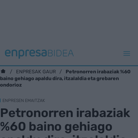
Petronorren irabaziak %60
ENPRESAK GAUR
baino gehiago apaldu dira, itzalaldia eta grebaren
ondorioz
ENPRESEN EMAITZAK
Petronorren irabaziak
%60 baino gehiago