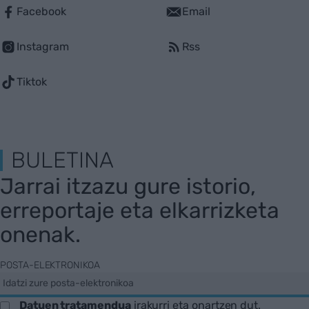
Facebook
Email
Instagram
Rss
Tiktok
BULETINA
Jarrai itzazu gure istorio,
erreportaje eta elkarrizketa
onenak.
POSTA-ELEKTRONIKOA
Datuen tratamendua
irakurri eta onartzen dut.