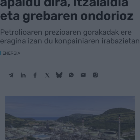
apaldu dira, itzalaldia
eta grebaren ondorioz
Petrolioaren prezioaren gorakadak ere
eragina izan du konpainiaren irabazietan
ENERGIA