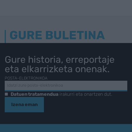
GURE BULETINA
Gure historia, erreportaje
eta elkarrizketa onenak.
POSTA-ELEKTRONIKOA
Datuen tratamendua
irakurri eta onartzen dut.
Izena eman