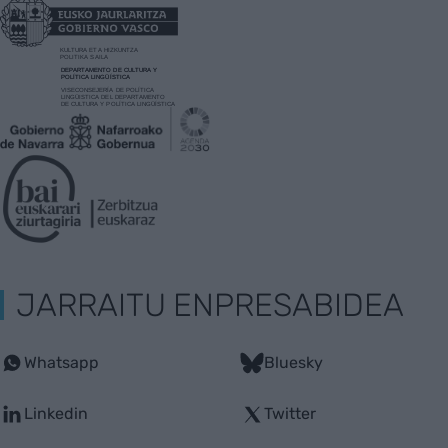
JARRAITU ENPRESABIDEA
Whatsapp
Bluesky
Linkedin
Twitter