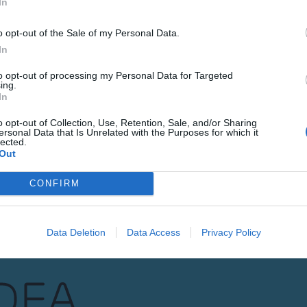
In
LETINA
o opt-out of the Sale of my Personal Data.
Gure h
In
eta el
to opt-out of processing my Personal Data for Targeted
ing.
In
POSTA-ELEKTRONI
o opt-out of Collection, Use, Retention, Sale, and/or Sharing
ersonal Data that Is Unrelated with the Purposes for which it
lected.
Datuen trat
Out
Izena eman
CONFIRM
Data Deletion
Data Access
Privacy Policy