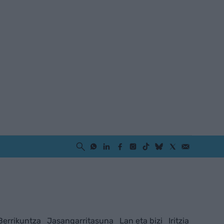
Berrikuntza
Jasangarritasuna
Lan eta bizi
Iritzia