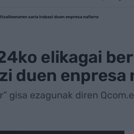
itzaileenaren saria irabazi duen enpresa nafarra
4ko elikagai ber
azi duen enpresa 
r” gisa ezagunak diren Qcom.e