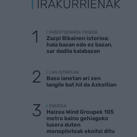
IRAKURRIENAK
INBERTSIOAREN TXOKOA
Zazpi Bikainen istorioa;
hala bazan edo ez bazan,
sar dadila kalabazan
LAN ISTRIPUAK
Baso lanetan ari zen
langile bat hil da Azkoitian
ENERGIA
Haizea Wind Groupek 105
metro baino gehiagoko
luzera duten
monopiloteak ekoitzi ditu