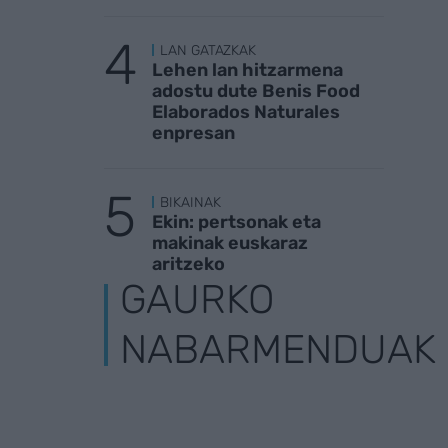
LAN GATAZKAK
Lehen lan hitzarmena
adostu dute Benis Food
Elaborados Naturales
enpresan
BIKAINAK
Ekin: pertsonak eta
makinak euskaraz
aritzeko
GAURKO
NABARMENDUAK