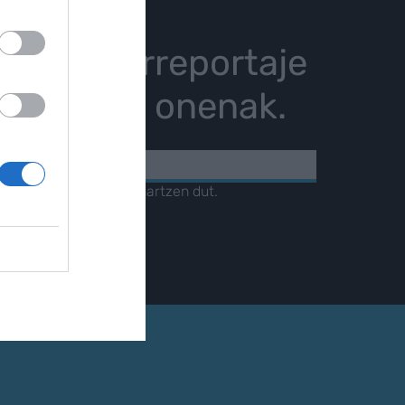
istoria, erreportaje
karrizketa onenak.
KOA
amendua
irakurri eta onartzen dut.