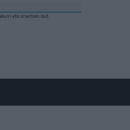
akurri eta onartzen dut.