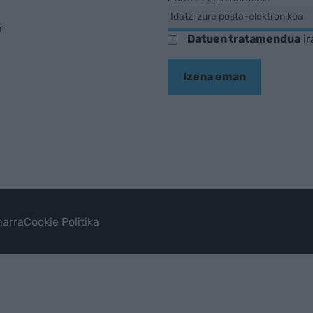
r
Datuen tratamendua
ir
Izena eman
arra
Cookie Politika