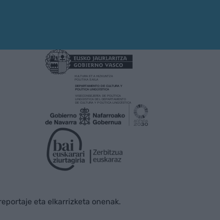
rreportaje eta elkarrizketa onenak.