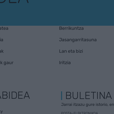
atea
Berrikuntza
ia
Jasangarritasuna
ak
Lan eta bizi
k gaur
Iritzia
ABIDEA
BULETINA
Jarrai itzazu gure istorio, e
ky
POSTA-ELEKTRONIKOA