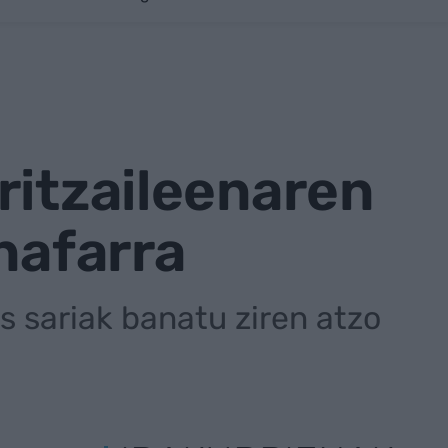
ritzaileenaren
nafarra
s sariak banatu ziren atzo