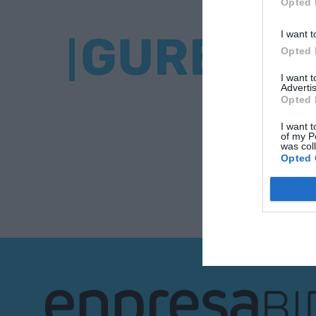
Opted 
GURE BU
I want t
Opted 
I want 
Advertis
Opted 
I want t
of my P
was col
Opted 