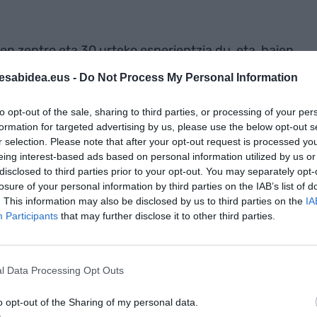
en zentro eta 30 urteko esperientzia du, eta, haien
tikoren bide-orria berresten du”: “tradizioa,
esabidea.eus -
Do Not Process My Personal Information
uz, elikadura gourmetaren sektorean “erreferente”
to opt-out of the sale, sharing to third parties, or processing of your per
formation for targeted advertising by us, please use the below opt-out s
r selection. Please note that after your opt-out request is processed y
eing interest-based ads based on personal information utilized by us or
-ren iturri hobetsi gisa doan
AKTIBATU ORAIN
tuta
disclosed to third parties prior to your opt-out. You may separately opt-
losure of your personal information by third parties on the IAB’s list of
. This information may also be disclosed by us to third parties on the
IA
Participants
that may further disclose it to other third parties.
l Data Processing Opt Outs
o opt-out of the Sharing of my personal data.