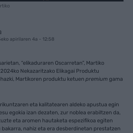
rtiko
a
eko apirilaren 4a - 12:58
rietan, “elikaduraren Oscarretan”, Martiko
: 2024ko Nekazaritzako Elikagai Produktu
ehazki, Martikoren produktu ketuen
premium
gama
ikuntzaren eta kalitatearen aldeko apustua egin
esu egokia izan dezaten, zur noblea erabiltzen da,
tuzte eta aromen hautaketa espezifikoa egiten
 bakarra, nahiz eta era desberdinetan prestatzen