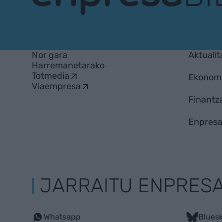
EnpresaBIDEA
Nor gara
Aktualit
Harremanetarako
Totmedia
Ekonom
Viaempresa
Finantz
Enpresa
JARRAITU ENPRES
Whatsapp
Blues