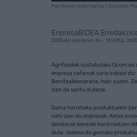
Martikoren izokin ketua | Argazkia: Ma
EnpresaBIDEA Erredakzio
2025eko apirilaren 4a - 12:42
Eg. 2025
Agrifoodek sustatutako Qcom.es sa
enpresa nafarrak saria irabazi du
Berritzaileenarena, hain zuzen. Z
izan da saritu dutena.
Gama horretako produktuekin berr
nahi izan du enpresak. Ketze proz
denborak bereziki kontrolatzen di
dute. Izokina da gamako produktu