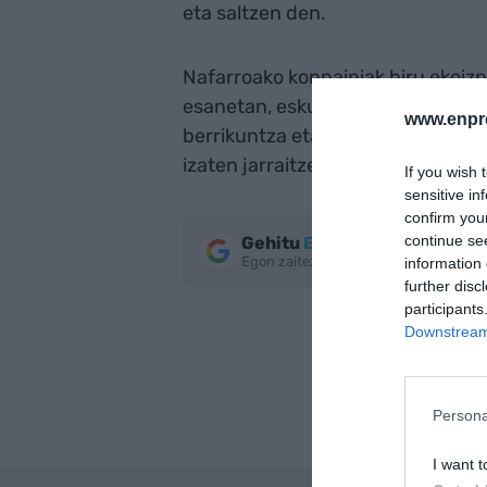
eta saltzen den.
Nafarroako konpainiak hiru ekoizp
esanetan, eskuratutako sariak “Mar
www.enpr
berrikuntza eta kalitatea” uztart
izaten jarraitzea.
If you wish 
sensitive in
confirm you
continue se
Gehitu
EnpresaBIDEA
Google
Egon zaitez azken berriekin informa
information 
further disc
participants
Downstream 
Persona
I want t