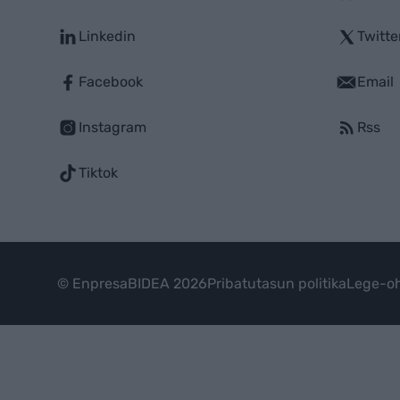
Linkedin
Twitte
Facebook
Email
Instagram
Rss
Tiktok
© EnpresaBIDEA 2026
Pribatutasun politika
Lege-oh