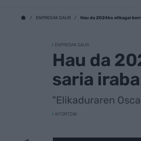
Hau da 2024ko elikagai berr
ENPRESAK GAUR
ENPRESAK GAUR
Hau da 202
saria irab
"Elikaduraren Osca
AITORTZAK