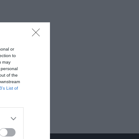
sonal or
ection to
ou may
 personal
out of the
 downstream
B’s List of