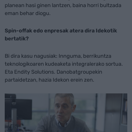
planean hasi ginen lantzen, baina horri bultzada
eman behar diogu.
Spin-offak edo enpresak atera dira Idekotik
bertatik?
Bi dira kasu nagusiak: Innguma, berrikuntza
teknologikoaren kudeaketa integralerako sortua.
Eta Endity Solutions. Danobatgroupekin
partaidetzan, hazia Idekon erein zen.