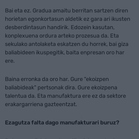
Bai eta ez. Gradua amaitu berritan sartzen diren
horietan egonkortasun aldetik ez gara ari ikusten
desberdintasun handirik. Edozein kasutan,
konplexuena ordura arteko prozesua da. Eta
sekulako antolaketa eskatzen du horrek, bai giza
baliabideen ikuspegitik, baita enpresan oro har
ere.
Baina erronka da oro har. Gure "ekoizpen
baliabideak" pertsonak dira. Gure ekoizpena
talentua da. Eta manufaktura ere ez da sektore
erakargarriena gazteentzat.
Ezagutza falta dago manufakturari buruz?