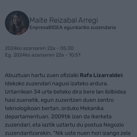
Maite Reizabal Arregi
EnpresaBIDEA egunkariko zuzendaria
2024ko azaroaren 22a - 05:30
Eg. 2024ko azaroaren 22a - 10:51
Abuztuan hartu zuen ofizialki
Rafa Lizarralde
k
Idekoko zuzendari nagusi izateko ardura.
Urtarrilean 34 urte beteko dira bere lan ibilbidea
hasi zuenetik, egun zuzentzen duen zentro
teknologikoan bertan, orduko Mekanika
departamentuan. 2009tik izan da Ikerketa
zuzendari, eta iaztik uztartu du postua Negozio
zuzendaritzarekin. "Nik uste nuen hori izango zela