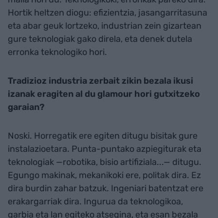
Hortik heltzen diogu: efizientzia, jasangarritasuna
eta abar geuk lortzeko, industrian zein gizartean
gure teknologiak gako direla, eta denek dutela
erronka teknologiko hori.
Tradizioz industria zerbait zikin bezala ikusi
izanak eragiten al du glamour hori gutxitzeko
garaian?
Noski. Horregatik ere egiten ditugu bisitak gure
instalazioetara. Punta-puntako azpiegiturak eta
teknologiak —robotika, bisio artifiziala...— ditugu.
Egungo makinak, mekanikoki ere, politak dira. Ez
dira burdin zahar batzuk. Ingeniari batentzat ere
erakargarriak dira. Ingurua da teknologikoa,
garbia eta lan egiteko atsegina, eta esan bezala