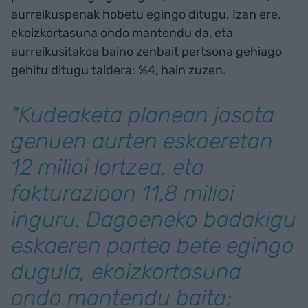
aurreikuspenak hobetu egingo ditugu. Izan ere,
ekoizkortasuna ondo mantendu da, eta
aurreikusitakoa baino zenbait pertsona gehiago
gehitu ditugu taldera: %4, hain zuzen.
"Kudeaketa planean jasota
genuen aurten eskaeretan
12 milioi lortzea, eta
fakturazioan 11,8 milioi
inguru. Dagoeneko badakigu
eskaeren partea bete egingo
dugula, ekoizkortasuna
ondo mantendu baita;