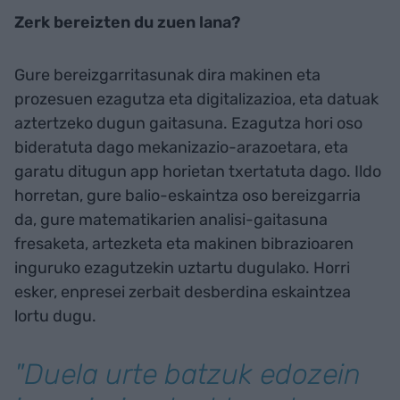
Zerk bereizten du zuen lana?
Gure bereizgarritasunak dira makinen eta
prozesuen ezagutza eta digitalizazioa, eta datuak
aztertzeko dugun gaitasuna. Ezagutza hori oso
bideratuta dago mekanizazio-arazoetara, eta
garatu ditugun app horietan txertatuta dago. Ildo
horretan, gure balio-eskaintza oso bereizgarria
da, gure matematikarien analisi-gaitasuna
fresaketa, artezketa eta makinen bibrazioaren
inguruko ezagutzekin uztartu dugulako. Horri
esker, enpresei zerbait desberdina eskaintzea
lortu dugu.
"Duela urte batzuk edozein