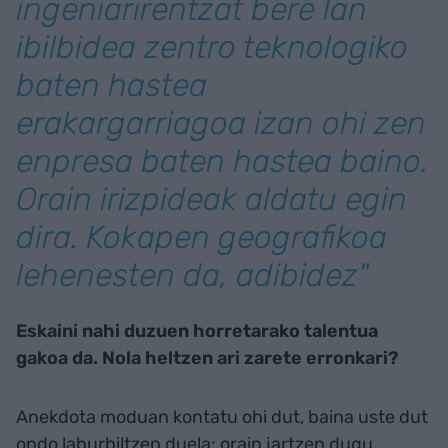
ingeniarirentzat bere lan
ibilbidea zentro teknologiko
baten hastea
erakargarriagoa izan ohi zen
enpresa baten hastea baino.
Orain irizpideak aldatu egin
dira. Kokapen geografikoa
lehenesten da, adibidez"
Eskaini nahi duzuen horretarako talentua
gakoa da. Nola heltzen ari zarete erronkari?
Anekdota moduan kontatu ohi dut, baina uste dut
ondo laburbiltzen duela: orain jartzen dugu