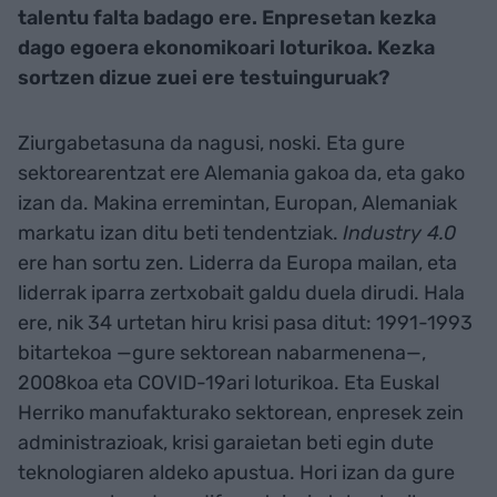
talentu falta badago ere. Enpresetan kezka
dago egoera ekonomikoari loturikoa. Kezka
sortzen dizue zuei ere testuinguruak?
Ziurgabetasuna da nagusi, noski. Eta gure
sektorearentzat ere Alemania gakoa da, eta gako
izan da. Makina erremintan, Europan, Alemaniak
markatu izan ditu beti tendentziak.
Industry 4.0
ere han sortu zen. Liderra da Europa mailan, eta
liderrak iparra zertxobait galdu duela dirudi. Hala
ere, nik 34 urtetan hiru krisi pasa ditut: 1991-1993
bitartekoa —gure sektorean nabarmenena—,
2008koa eta COVID-19ari loturikoa. Eta Euskal
Herriko manufakturako sektorean, enpresek zein
administrazioak, krisi garaietan beti egin dute
teknologiaren aldeko apustua. Hori izan da gure