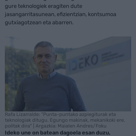
gure teknologiek eragiten dute
jasangarritasunean, efizientzian, kontsumoa
gutxiagotzean eta abarren.
Rafa Lizarralde: "Punta-puntako azpiegiturak eta
teknologiak ditugu. Egungo makinak, mekanikoki ere,
politak dira" | Argazkia: Maialen Andres/Foku
Ideko une on batean dagoela esan duzu,