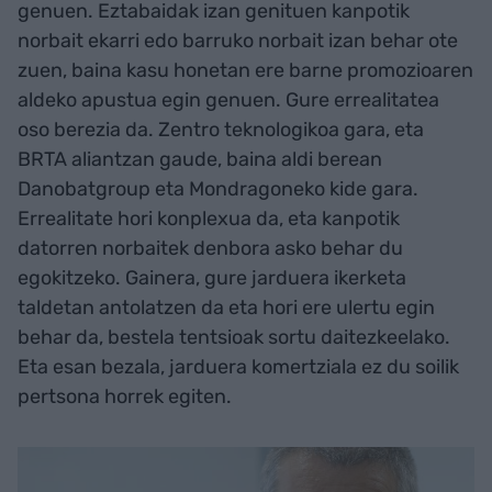
genuen. Eztabaidak izan genituen kanpotik
norbait ekarri edo barruko norbait izan behar ote
zuen, baina kasu honetan ere barne promozioaren
aldeko apustua egin genuen. Gure errealitatea
oso berezia da. Zentro teknologikoa gara, eta
BRTA aliantzan gaude, baina aldi berean
Danobatgroup eta Mondragoneko kide gara.
Errealitate hori konplexua da, eta kanpotik
datorren norbaitek denbora asko behar du
egokitzeko. Gainera, gure jarduera ikerketa
taldetan antolatzen da eta hori ere ulertu egin
behar da, bestela tentsioak sortu daitezkeelako.
Eta esan bezala, jarduera komertziala ez du soilik
pertsona horrek egiten.