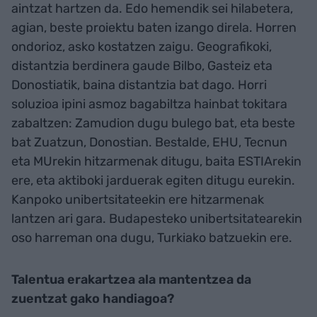
aintzat hartzen da. Edo hemendik sei hilabetera,
agian, beste proiektu baten izango direla. Horren
ondorioz, asko kostatzen zaigu. Geografikoki,
distantzia berdinera gaude Bilbo, Gasteiz eta
Donostiatik, baina distantzia bat dago. Horri
soluzioa ipini asmoz bagabiltza hainbat tokitara
zabaltzen: Zamudion dugu bulego bat, eta beste
bat Zuatzun, Donostian. Bestalde, EHU, Tecnun
eta MUrekin hitzarmenak ditugu, baita ESTIArekin
ere, eta aktiboki jarduerak egiten ditugu eurekin.
Kanpoko unibertsitateekin ere hitzarmenak
lantzen ari gara. Budapesteko unibertsitatearekin
oso harreman ona dugu, Turkiako batzuekin ere.
Talentua erakartzea ala mantentzea da
zuentzat gako handiagoa?