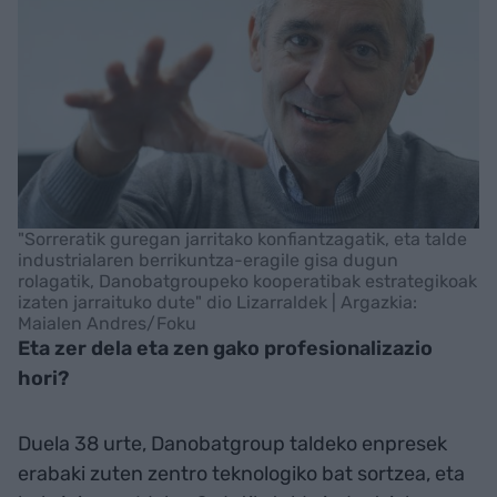
"Sorreratik guregan jarritako konfiantzagatik, eta talde
industrialaren berrikuntza-eragile gisa dugun
rolagatik, Danobatgroupeko kooperatibak estrategikoak
izaten jarraituko dute" dio Lizarraldek | Argazkia:
Maialen Andres/Foku
Eta zer dela eta zen gako profesionalizazio
hori?
Duela 38 urte, Danobatgroup taldeko enpresek
erabaki zuten zentro teknologiko bat sortzea, eta