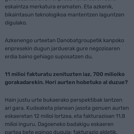
eskaintza merkatura eramaten. Eta azkenik,
bikaintasun teknologikoa mantentzen laguntzen
digulako.
Azkenengo urteetan Danobatgroupetik kanpoko
enpresekin dugun jarduerak gure negozioaren
erdia baino gehiago suposatzen du.
11 milioi fakturatu zenituzten iaz, 700 milioiko
gorakadarekin. Hori aurten hobetuko al duzue?
Hain justu urte bukaerako perspektibak lantzen
ari gara. Kudeaketa planean jasota genuen aurten
eskaeretan 12 milioi lortzea, eta fakturazioan 11,8
milioi inguru. Dagoeneko badakigu eskaeren
partea bete egingo dugula; fakturazio aldetik,