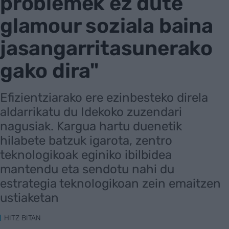
problemek ez dute
glamour soziala baina
jasangarritasunerako
gako dira"
Efizientziarako ere ezinbesteko direla
aldarrikatu du Idekoko zuzendari
nagusiak. Kargua hartu duenetik
hilabete batzuk igarota, zentro
teknologikoak eginiko ibilbidea
mantendu eta sendotu nahi du
estrategia teknologikoan zein emaitzen
ustiaketan
HITZ BITAN