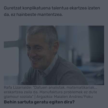
Guretzat konplikatuena talentua ekartzea izaten
da, ez hainbeste mantentzea.
Rafa Lizarralde: "Datuen analistak, matematikariak...
erakartzea zaila da. Manufaktura problemek ez dute
glamour soziala" | Argazkia: Maialen Andres/Foku
Behin sartuta geratu egiten dira?