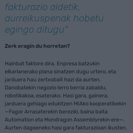
fakturazio aldetik,
aurreikuspenak hobetu
egingo ditugu"
Zerk eragin du horretan?
Hainbat faktore dira. Enpresa batzukin
elkarlanerako plana sinatzen dugu urtero, eta
jarduera hau zertxobait hazi da aurten.
Danobatekin negozio lerro berria zabaldu,
robotikakoa, esaterako. Hasi gara, gainera,
jarduera gehiago edukitzen MIAko kooperatibekin
—Fagor Arrasaterekin bereziki, baina baita
Automation eta Mondragon Assemblyrekin ere—.
Aurten dagoeneko hasi gara fakturazioan ikusten.