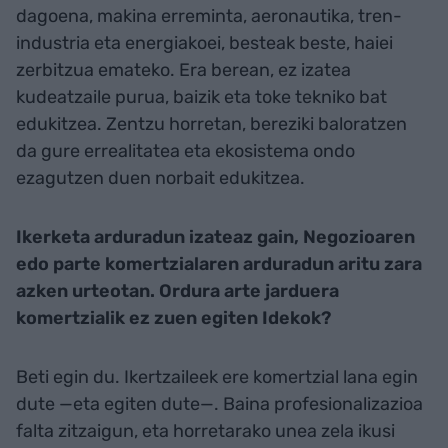
dagoena, makina erreminta, aeronautika, tren-
industria eta energiakoei, besteak beste, haiei
zerbitzua emateko. Era berean, ez izatea
kudeatzaile purua, baizik eta toke tekniko bat
edukitzea. Zentzu horretan, bereziki baloratzen
da gure errealitatea eta ekosistema ondo
ezagutzen duen norbait edukitzea.
Ikerketa arduradun izateaz gain, Negozioaren
edo parte komertzialaren arduradun aritu zara
azken urteotan. Ordura arte jarduera
komertzialik ez zuen egiten Idekok?
Beti egin du. Ikertzaileek ere komertzial lana egin
dute —eta egiten dute—. Baina profesionalizazioa
falta zitzaigun, eta horretarako unea zela ikusi