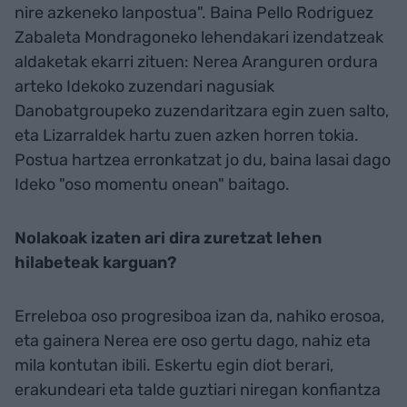
nire azkeneko lanpostua". Baina Pello Rodriguez
Zabaleta Mondragoneko lehendakari izendatzeak
aldaketak ekarri zituen: Nerea Aranguren ordura
arteko Idekoko zuzendari nagusiak
Danobatgroupeko zuzendaritzara egin zuen salto,
eta Lizarraldek hartu zuen azken horren tokia.
Postua hartzea erronkatzat jo du, baina lasai dago
Ideko "oso momentu onean" baitago.
Nolakoak izaten ari dira zuretzat lehen
hilabeteak karguan?
Erreleboa oso progresiboa izan da, nahiko erosoa,
eta gainera Nerea ere oso gertu dago, nahiz eta
mila kontutan ibili. Eskertu egin diot berari,
erakundeari eta talde guztiari niregan konfiantza