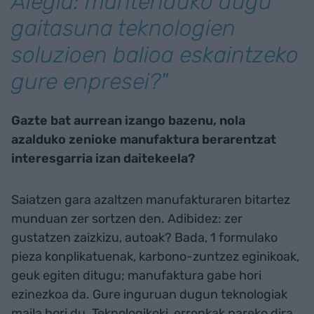
Alegia: mantenduko dugu
gaitasuna teknologien
soluzioen balioa eskaintzeko
gure enpresei?"
Gazte bat aurrean izango bazenu, nola
azalduko zenioke manufaktura berarentzat
interesgarria izan daitekeela?
Saiatzen gara azaltzen manufakturaren bitartez
munduan zer sortzen den. Adibidez: zer
gustatzen zaizkizu, autoak? Bada, 1 formulako
pieza konplikatuenak, karbono-zuntzez eginikoak,
geuk egiten ditugu; manufaktura gabe hori
ezinezkoa da. Gure inguruan dugun teknologiak
maila hori du. Teknologikoki, erronkak pareko dira.