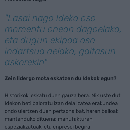
"Lasai nago Ideko oso
momentu onean dagoelako,
eta dugun ekipoa oso
indartsua delako, gaitasun
askorekin"
Zein lidergo mota eskatzen du Idekok egun?
Historikoki eskatu duen gauza bera. Nik uste dut
Idekon beti baloratu izan dela izatea erakundea
ondo ulertzen duen pertsona bat, haren balioak
mantenduko dituena: manufakturan
espezializatuak, eta enpresei begira