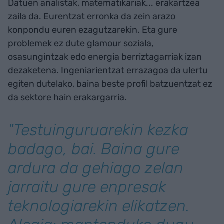
Datuen analistak, matematikariak... erakartzea
zaila da. Eurentzat erronka da zein arazo
konpondu euren ezagutzarekin. Eta gure
problemek ez dute glamour soziala,
osasungintzak edo energia berriztagarriak izan
dezaketena. Ingeniarientzat errazagoa da ulertu
egiten dutelako, baina beste profil batzuentzat ez
da sektore hain erakargarria.
"Testuinguruarekin kezka
badago, bai. Baina gure
ardura da gehiago zelan
jarraitu gure enpresak
teknologiarekin elikatzen.