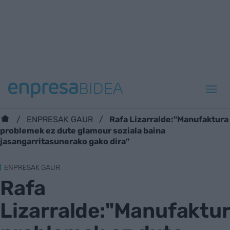
Rafa Lizarralde:"Manufaktura
ENPRESAK GAUR
problemek ez dute glamour soziala baina
jasangarritasunerako gako dira"
ENPRESAK GAUR
Rafa
Lizarralde:"Manufaktu