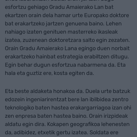
esfortzu gehiago Gradu Amaierako Lan bat
ekartzen orain dela hamar urte Europako doktore
bat erakartzeko jartzen genuena baino. Lehen
nahiago izaten genituen masterreko ikasleak
izatea, zuzenean doktoretzara salto egin zezaten.
Orain Gradu Amaierako Lana egingo duen norbait
erakartzeko hainbat estrategia erabiltzen ditugu.
Egin behar dugun esfortzua nabarmena da. Eta
hala eta guztiz ere, kosta egiten da.
Eta beste aldaketa honakoa da. Duela urte batzuk
edozein ingeniarirentzat bere lan ibilbidea zentro
teknologiko baten hastea erakargarriagoa izan ohi
zen enpresa baten hastea baino. Orain irizpideak
aldatu egin dira. Kokapen geografikoa lehenesten
da, adibidez, etxetik gertu izatea. Soldata ere