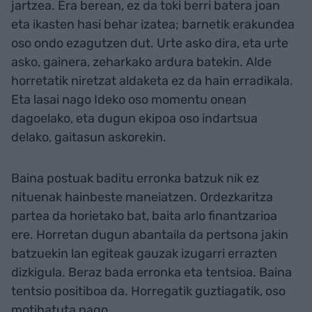
jartzea. Era berean, ez da toki berri batera joan
eta ikasten hasi behar izatea; barnetik erakundea
oso ondo ezagutzen dut. Urte asko dira, eta urte
asko, gainera, zeharkako ardura batekin. Alde
horretatik niretzat aldaketa ez da hain erradikala.
Eta lasai nago Ideko oso momentu onean
dagoelako, eta dugun ekipoa oso indartsua
delako, gaitasun askorekin.
Baina postuak baditu erronka batzuk nik ez
nituenak hainbeste maneiatzen. Ordezkaritza
partea da horietako bat, baita arlo finantzarioa
ere. Horretan dugun abantaila da pertsona jakin
batzuekin lan egiteak gauzak izugarri errazten
dizkigula. Beraz bada erronka eta tentsioa. Baina
tentsio positiboa da. Horregatik guztiagatik, oso
motibatuta nago.