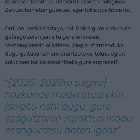
enpresen bandera: diferentziazio teknologikoa.
Zentzu horretan guretzat agertokia positiboa da.
Orduan: kezka badago, bai. Baina gure ardura da
gehiago zelan jarraitu gure enpresak
teknologiarekin elikatzen. Alegia: mantenduko
dugu gaitasuna horri erantzuteko, teknologien
soluzioen balioa eskaintzeko gure enpresei?
"[2025-2028ra begira]
hazkunde moderatuarekin
jarraitu nahi dugu, gure
ezagutzaren inpaktua modu
esanguratsu baten igoaz"