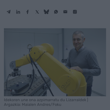
Idekoren une ona azpimarratu du Lizarraldek |
Argazkia: Maialen Andres/Foku