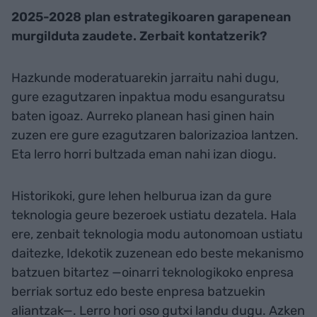
2025-2028 plan estrategikoaren garapenean
murgilduta zaudete. Zerbait kontatzerik?
Hazkunde moderatuarekin jarraitu nahi dugu,
gure ezagutzaren inpaktua modu esanguratsu
baten igoaz. Aurreko planean hasi ginen hain
zuzen ere gure ezagutzaren balorizazioa lantzen.
Eta lerro horri bultzada eman nahi izan diogu.
Historikoki, gure lehen helburua izan da gure
teknologia geure bezeroek ustiatu dezatela. Hala
ere, zenbait teknologia modu autonomoan ustiatu
daitezke, Idekotik zuzenean edo beste mekanismo
batzuen bitartez —oinarri teknologikoko enpresa
berriak sortuz edo beste enpresa batzuekin
aliantzak—. Lerro hori oso gutxi landu dugu. Azken