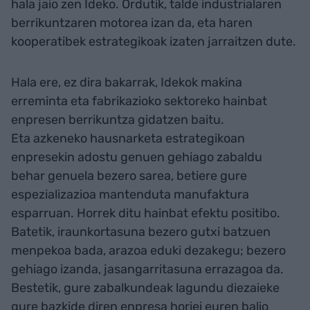
hala jaio zen Ideko. Ordutik, talde industrialaren
berrikuntzaren motorea izan da, eta haren
kooperatibek estrategikoak izaten jarraitzen dute.
Hala ere, ez dira bakarrak, Idekok makina
erreminta eta fabrikazioko sektoreko hainbat
enpresen berrikuntza gidatzen baitu.
Eta azkeneko hausnarketa estrategikoan
enpresekin adostu genuen gehiago zabaldu
behar genuela bezero sarea, betiere gure
espezializazioa mantenduta manufaktura
esparruan. Horrek ditu hainbat efektu positibo.
Batetik, iraunkortasuna bezero gutxi batzuen
menpekoa bada, arazoa eduki dezakegu; bezero
gehiago izanda, jasangarritasuna errazagoa da.
Bestetik, gure zabalkundeak lagundu diezaieke
gure bazkide diren enpresa horiei euren balio