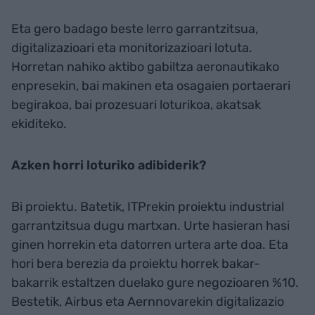
Eta gero badago beste lerro garrantzitsua,
digitalizazioari eta monitorizazioari lotuta.
Horretan nahiko aktibo gabiltza aeronautikako
enpresekin, bai makinen eta osagaien portaerari
begirakoa, bai prozesuari loturikoa, akatsak
ekiditeko.
Azken horri loturiko adibiderik?
Bi proiektu. Batetik, ITPrekin proiektu industrial
garrantzitsua dugu martxan. Urte hasieran hasi
ginen horrekin eta datorren urtera arte doa. Eta
hori bera berezia da proiektu horrek bakar-
bakarrik estaltzen duelako gure negozioaren %10.
Bestetik, Airbus eta Aernnovarekin digitalizazio