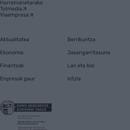
Harremanetarako
Totmedia
Viaempresa
Aktualitatea
Berrikuntza
Ekonomia
Jasangarritasuna
Finantzak
Lan eta bizi
Enpresak gaur
Iritzia