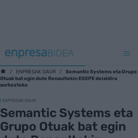
Semantic Systems eta Grupo
ENPRESAK GAUR
Otuak bat egin dute Renaultekin ESEPE deialdira
aurkezteko
ENPRESAK GAUR
Semantic Systems eta
Grupo Otuak bat egin