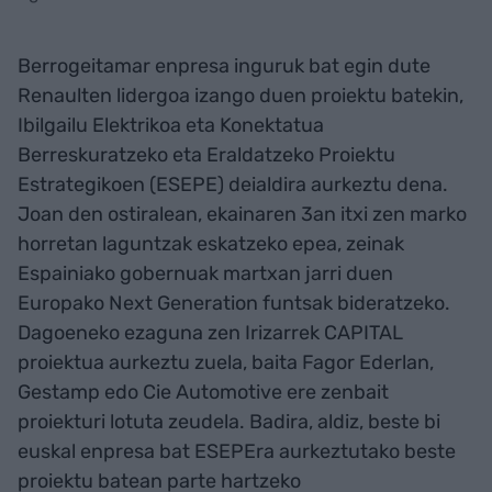
Berrogeitamar enpresa inguruk bat egin dute
Renaulten lidergoa izango duen proiektu batekin,
Ibilgailu Elektrikoa eta Konektatua
Berreskuratzeko eta Eraldatzeko Proiektu
Estrategikoen (ESEPE) deialdira aurkeztu dena.
Joan den ostiralean, ekainaren 3an itxi zen marko
horretan laguntzak eskatzeko epea, zeinak
Espainiako gobernuak martxan jarri duen
Europako Next Generation funtsak bideratzeko.
Dagoeneko ezaguna zen Irizarrek CAPITAL
proiektua aurkeztu zuela, baita Fagor Ederlan,
Gestamp edo Cie Automotive ere zenbait
proiekturi lotuta zeudela. Badira, aldiz, beste bi
euskal enpresa bat ESEPEra aurkeztutako beste
proiektu batean parte hartzeko