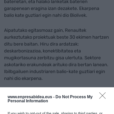
baterietan, eta halako lanketak baterien
garapenean eragina izan dezakete. Ekarpena
balio kate guztiari egin nahi dio Biolivek.
Aipatutako egitasmoaz gain, Renaultek
aurkeztutako proiektuak beste 30 ekimen hartzen
ditu bere baitan. Hiru dira ardatzak:
deskarbonizazioa, konektibitatea eta
mugikortasuna zerbitzu gisa ulertuta. Sektore
askotariko erakundeak arituko dira bertan lanean.
Ibilbgailuen industriaren balio-kate guztiari egin
nahi dio ekarpena.
Gehitu
EnpresaBIDEA
Google-ren iturri
www.enpresabidea.eus -
Do Not Process My
Personal Information
hobetsi gisa doan
Egon zaitez azken berriekin informatuta
AKTIBATU ORAIN
If you wish to opt-out of the sale, sharing to third parties, or