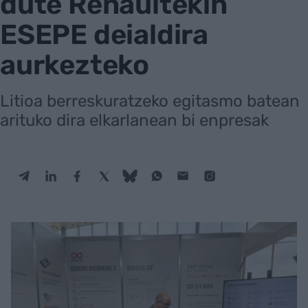
dute Renaultekin
ESEPE deialdira
aurkezteko
Litioa berreskuratzeko egitasmo batean
arituko dira elkarlanean bi enpresak