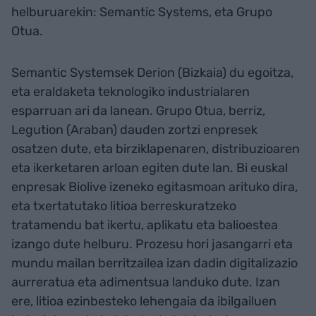
helburuarekin: Semantic Systems, eta Grupo
Otua.
Semantic Systemsek Derion (Bizkaia) du egoitza,
eta eraldaketa teknologiko industrialaren
esparruan ari da lanean. Grupo Otua, berriz,
Legution (Araban) dauden zortzi enpresek
osatzen dute, eta birziklapenaren, distribuzioaren
eta ikerketaren arloan egiten dute lan. Bi euskal
enpresak Biolive izeneko egitasmoan arituko dira,
eta txertatutako litioa berreskuratzeko
tratamendu bat ikertu, aplikatu eta balioestea
izango dute helburu. Prozesu hori jasangarri eta
mundu mailan berritzailea izan dadin digitalizazio
aurreratua eta adimentsua landuko dute. Izan
ere, litioa ezinbesteko lehengaia da ibilgailuen