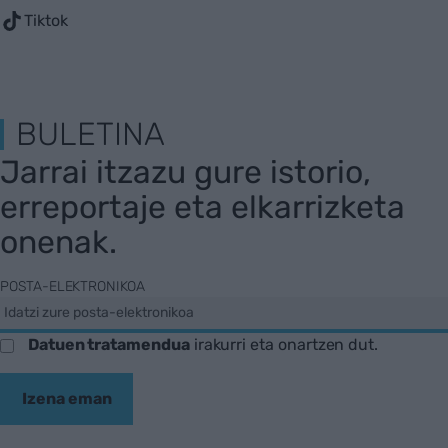
Tiktok
BULETINA
Jarrai itzazu gure istorio,
erreportaje eta elkarrizketa
onenak.
POSTA-ELEKTRONIKOA
Datuen tratamendua
irakurri eta onartzen dut.
Izena eman