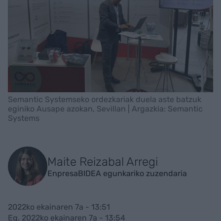
Semantic Systemseko ordezkariak duela aste batzuk
eginiko Ausape azokan, Sevillan | Argazkia: Semantic
Systems
Maite Reizabal Arregi
EnpresaBIDEA egunkariko zuzendaria
2022ko ekainaren 7a - 13:51
Eg. 2022ko ekainaren 7a - 13:54