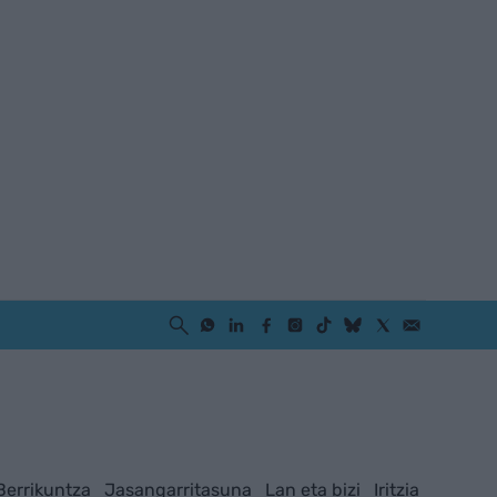
Berrikuntza
Jasangarritasuna
Lan eta bizi
Iritzia