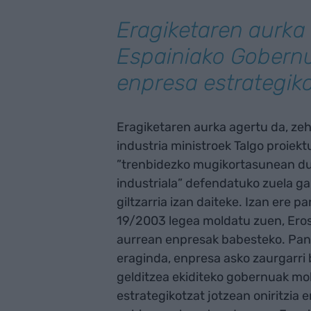
Eragiketaren aurka
Espainiako Gobernu
enpresa estrategiko
Eragiketaren aurka agertu da, ze
industria ministroek Talgo proiekt
”trenbidezko mugikortasunean due
industriala” defendatuko zuela ga
giltzarria izan daiteke. Izan ere
19/2003 legea moldatu zuen, Eros
aurrean enpresak babesteko. Pand
eraginda, enpresa asko zaurgarri b
gelditzea ekiditeko gobernuak mo
estrategikotzat jotzean oniritzia 