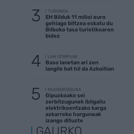
TURISMOA
EH Bilduk 11 milioi euro
gehiago biltzea eskatu du
Bilboko tasa turistikoaren
bidez
LAN ISTRIPUAK
Baso lanetan ari zen
langile bat hil da Azkoitian
MUGIKORTASUNA
Gipuzkoako sei
zerbitzugunek ibilgailu
elektrikoentzako karga
azkarreko harguneak
izango dituzte
GAURKO