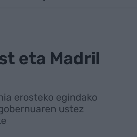
st eta Madril
nia erosteko egindako
gobernuaren ustez
ke