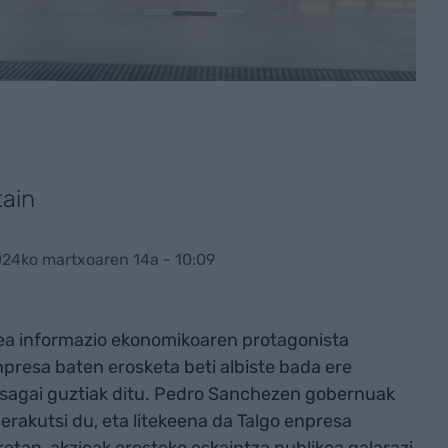
tain
024ko martxoaren 14a - 10:09
zlea informazio ekonomikoaren protagonista
presa baten erosketa beti albiste bada ere
osagai guztiak ditu. Pedro Sanchezen gobernuak
erakutsi du, eta litekeena da Talgo enpresa
etan, akzioak erosteko eskaintza publikoa galarazi