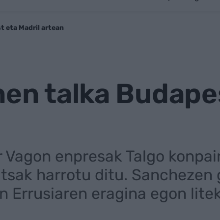
t eta Madril artean
nen talka Budape
 Vagon enpresak Talgo konpai
sak harrotu ditu. Sanchezen 
n Errusiaren eragina egon lite