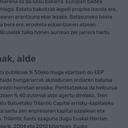
niarena ez da kasu bakarra. Europan badira
hiago. Estatu bakoitzak legedi propioa izanda ere,
earen erantzuna ekar lezake, Batasuneko beste
a bera ere, erosketa eskaintzaren atzean
 Bruselak talka honen aurrean zer jarrera hartu
ak, alde
tza publikoak % 50eko muga ezartzen du EEP
, talde hungariarrak akziodunen erdiaren babesa
 prezio horretan erosiko. Pentsatzekoa da helburua
zioen % 40 dutenak alde agertu direlako. Tren
tu Batuetako Trilantic Capital arrisku-kapitaleko
rte sartu zen enpresaren kapital sozialean eta
 Trilantic funts ezaguna dugu Euskal Herrian,
larik. 2004 eta 2010 bitartean, Eusko