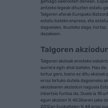
gehiago salerosten denean. Espai
antzeko legeak dituzten estatu ge
Talgoren aferak Europako Batzord
estatu bateko enpresa, eta estatu
dagoelako. Ikusteko dago, hortaz,
dezakeen.
Talgoren akziodun
Talgoren akzioak erosteko eskain
aurrera egin ahal izateko. Hau da
lortuz gero, baino ez ditu akzioak
erraz lortuko dutela dagoeneko ak
ekoizlearen akziodun nagusia Esta
inbertsio funtsa da. Duela ia 18 u
egun akzioen % 40,06aren jabe da.
2012an Euskaltelen % 48 erosi zue