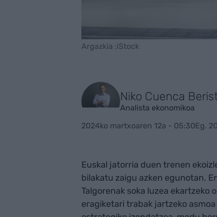
Argazkia :iStock
Niko Cuenca Beris
Analista ekonomikoa
2024ko martxoaren 12a - 05:30
Eg. 2
Euskal jatorria duen trenen ekoi
bilakatu zaigu azken egunotan. En
Talgorenak soka luzea ekartzeko 
eragiketari trabak jartzeko asmoa 
estrategiko izendatzea, modu horr