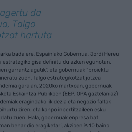
 agertu da
a, Talgo
tzat hartuta
harka bada ere, Espainiako Gobernua. Jordi Hereu
u estrategiko gisa definitu du azken egunotan,
n garrantziagatik”, eta gobernuak “proiektu
ineratu zuen. Talgo estrategikotzat jotzea
 pandemia garaian, 2020ko martxoan, gobernuak
keta Eskaintza Publikoen (EEP, OPA gaztelaniaz)
emiak eragindako likidezia eta negozio faltak
ihurtu ziren, eta kanpo inbertitzaileen esku
ldatu zuen. Hala, gobernuak enpresa bat
eman behar dio eragiketari, akzioen % 10 baino