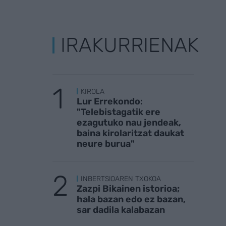
IRAKURRIENAK
KIROLA
Lur Errekondo:
"Telebistagatik ere
ezagutuko nau jendeak,
baina kirolaritzat daukat
neure burua"
INBERTSIOAREN TXOKOA
Zazpi Bikainen istorioa;
hala bazan edo ez bazan,
sar dadila kalabazan