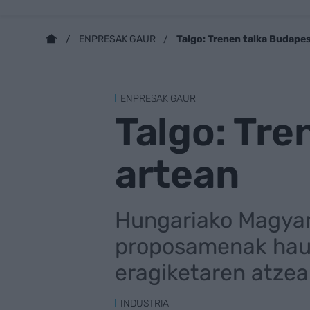
Talgo: Trenen talka Budapes
ENPRESAK GAUR
ENPRESAK GAUR
Talgo: Tre
artean
Hungariako Magyar
proposamenak haut
eragiketaren atzea
INDUSTRIA