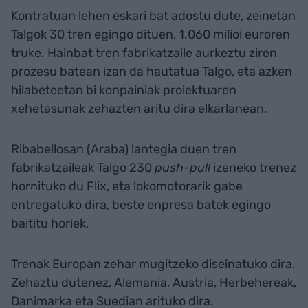
Kontratuan lehen eskari bat adostu dute, zeinetan
Talgok 30 tren egingo dituen, 1.060 milioi euroren
truke. Hainbat tren fabrikatzaile aurkeztu ziren
prozesu batean izan da hautatua Talgo, eta azken
hilabeteetan bi konpainiak proiektuaren
xehetasunak zehazten aritu dira elkarlanean.
Ribabellosan (Araba) lantegia duen tren
fabrikatzaileak Talgo 230
push-pull
izeneko trenez
hornituko du Flix, eta lokomotorarik gabe
entregatuko dira, beste enpresa batek egingo
baititu horiek.
Trenak Europan zehar mugitzeko diseinatuko dira.
Zehaztu dutenez, Alemania, Austria, Herbehereak,
Danimarka eta Suedian arituko dira.