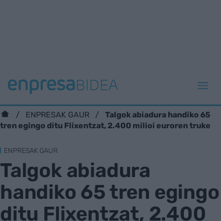
Talgok abiadura handiko 65
ENPRESAK GAUR
tren egingo ditu Flixentzat, 2.400 milioi euroren truke
ENPRESAK GAUR
Talgok abiadura
handiko 65 tren egingo
ditu Flixentzat, 2.400