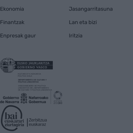
Ekonomia
Jasangarritasuna
Finantzak
Lan eta bizi
Enpresak gaur
Iritzia