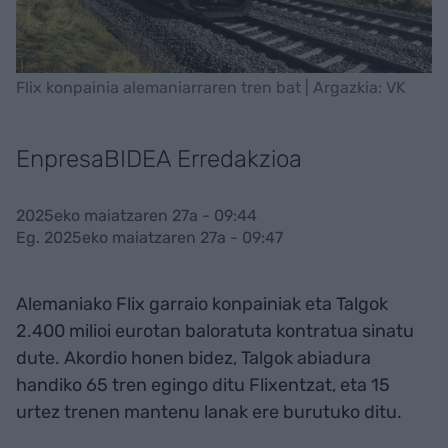
Flix konpainia alemaniarraren tren bat | Argazkia: VK
EnpresaBIDEA Erredakzioa
2025eko maiatzaren 27a - 09:44
Eg. 2025eko maiatzaren 27a - 09:47
Alemaniako Flix garraio konpainiak eta Talgok
2.400 milioi eurotan baloratuta kontratua sinatu
dute. Akordio honen bidez, Talgok abiadura
handiko 65 tren egingo ditu Flixentzat, eta 15
urtez trenen mantenu lanak ere burutuko ditu.