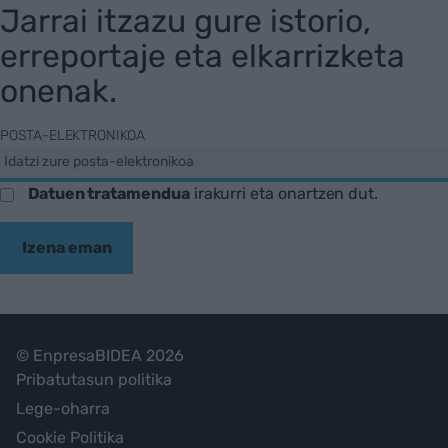
Jarrai itzazu gure istorio,
erreportaje eta elkarrizketa
onenak.
POSTA-ELEKTRONIKOA
Datuen tratamendua
irakurri eta onartzen dut.
Izena eman
© EnpresaBIDEA 2026
Pribatutasun politika
Lege-oharra
Cookie Politika