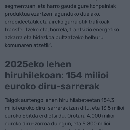
segmentuan, eta harro gaude gure konpainiak
produktua ezartzen lagunduko duelako,
errepideetatik eta aireko garraiotik trafikoak
transferitzeko eta, horrela, trantsizio energetiko
azkarra eta bidezkoa bultzatzeko helburu
komunaren atzetik".
2025eko lehen
hiruhilekoan: 154 milioi
euroko diru-sarrerak
Talgok aurtengo lehen hiru hilabeteetan 154,3
milioi euroko diru-sarrerak izan ditu, eta 13,5 milioi
euroko Ebitda erdietsi du. Orotara 4.000 milioi
euroko diru-zorroa du egun, eta 5.800 milioi