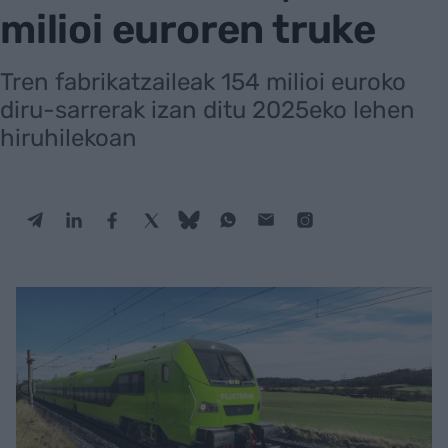
milioi euroren truke
Tren fabrikatzaileak 154 milioi euroko
diru-sarrerak izan ditu 2025eko lehen
hiruhilekoan