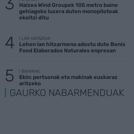
Haizea Wind Groupek 105 metro baino
gehiagoko luzera duten monopiloteak
ekoitzi ditu
LAN GATAZKAK
Lehen lan hitzarmena adostu dute Benis
Food Elaborados Naturales enpresan
BIKAINAK
Ekin: pertsonak eta makinak euskaraz
aritzeko
GAURKO NABARMENDUAK