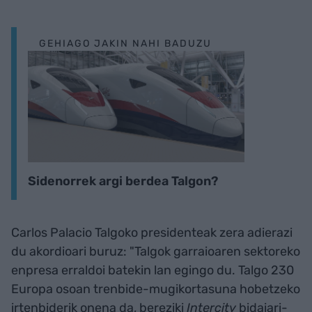
GEHIAGO JAKIN NAHI BADUZU
Sidenorrek argi berdea Talgon?
Carlos Palacio Talgoko presidenteak zera adierazi
du akordioari buruz: "Talgok garraioaren sektoreko
enpresa erraldoi batekin lan egingo du. Talgo 230
Europa osoan trenbide-mugikortasuna hobetzeko
irtenbiderik onena da, bereziki
Intercity
bidaiari-