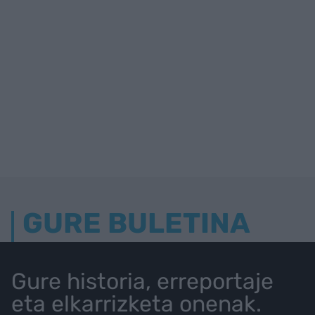
GURE BULETINA
Gure historia, erreportaje
eta elkarrizketa onenak.