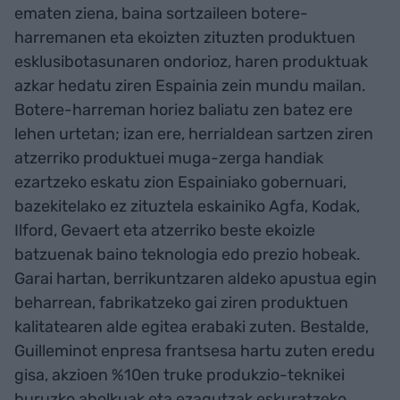
ematen ziena, baina sortzaileen botere-
harremanen eta ekoizten zituzten produktuen
esklusibotasunaren ondorioz, haren produktuak
azkar hedatu ziren Espainia zein mundu mailan.
Botere-harreman horiez baliatu zen batez ere
lehen urtetan; izan ere, herrialdean sartzen ziren
atzerriko produktuei muga-zerga handiak
ezartzeko eskatu zion Espainiako gobernuari,
bazekitelako ez zituztela eskainiko Agfa, Kodak,
Ilford, Gevaert eta atzerriko beste ekoizle
batzuenak baino teknologia edo prezio hobeak.
Garai hartan, berrikuntzaren aldeko apustua egin
beharrean, fabrikatzeko gai ziren produktuen
kalitatearen alde egitea erabaki zuten. Bestalde,
Guilleminot enpresa frantsesa hartu zuten eredu
gisa, akzioen %10en truke produkzio-teknikei
buruzko aholkuak eta ezagutzak eskuratzeko.