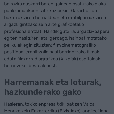
beirazko euskarri baten gainean osatutako plaka
pankromatikoen fabrikazioekin. Garai hartan
bakarrak ziren herrialdean eta erabilgarriak ziren
argazkigintzako zein arte grafikoetako
profesionalentzat. Handik gutxira, argazki-papera
egiten hasi ziren, eta, geroago, hainbat motatako
pelikulak egin zituzten: film zinematografiko
positiboa, erabiltzaile hasi berrientzako filmak
edota film erradiografikoa (X izpiak) ospitaleak
hornitzeko, besteak beste.
Harremanak eta loturak,
hazkunderako gako
Hasieran, tokiko enpresa txiki bat zen Valca,
Menako zein Enkarterriko (Bizkaiako) langileei lana