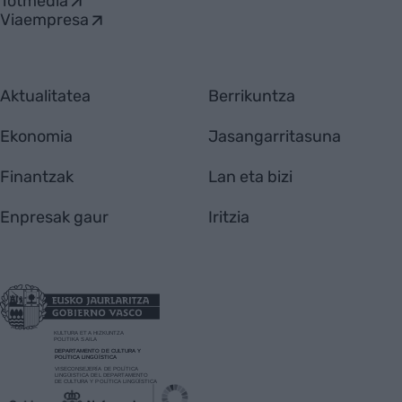
Totmedia
Viaempresa
Aktualitatea
Berrikuntza
Ekonomia
Jasangarritasuna
Finantzak
Lan eta bizi
Enpresak gaur
Iritzia