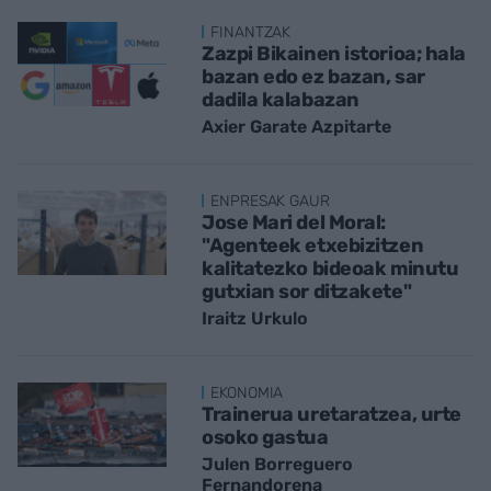
FINANTZAK
Zazpi Bikainen istorioa; hala
bazan edo ez bazan, sar
dadila kalabazan
Axier Garate Azpitarte
ENPRESAK GAUR
Jose Mari del Moral:
"Agenteek etxebizitzen
kalitatezko bideoak minutu
gutxian sor ditzakete"
Iraitz Urkulo
EKONOMIA
Trainerua uretaratzea, urte
osoko gastua
Julen Borreguero
Fernandorena