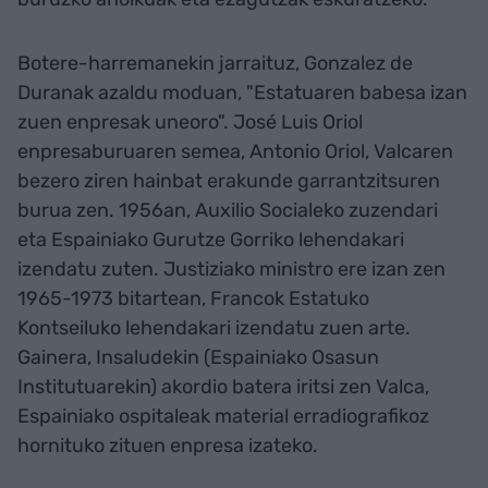
Botere-harremanekin jarraituz, Gonzalez de
Duranak azaldu moduan, "Estatuaren babesa izan
zuen enpresak uneoro". José Luis Oriol
enpresaburuaren semea, Antonio Oriol, Valcaren
bezero ziren hainbat erakunde garrantzitsuren
burua zen. 1956an, Auxilio Socialeko zuzendari
eta Espainiako Gurutze Gorriko lehendakari
izendatu zuten. Justiziako ministro ere izan zen
1965-1973 bitartean, Francok Estatuko
Kontseiluko lehendakari izendatu zuen arte.
Gainera, Insaludekin (Espainiako Osasun
Institutuarekin) akordio batera iritsi zen Valca,
Espainiako ospitaleak material erradiografikoz
hornituko zituen enpresa izateko.