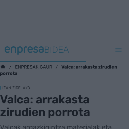
Valca: arrakasta zirudien
ENPRESAK GAUR
porrota
IZAN ZIRELAKO
Valca: arrakasta
zirudien porrota
Valcak argazkigintza materialak eta