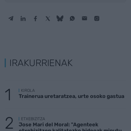
IRAKURRIENAK
KIROLA
Trainerua uretaratzea, urte osoko gastua
ETXEBIZITZA
Jose Mari del Moral: "Agenteek
etxebizitzen kalitatezko bideoak minutu