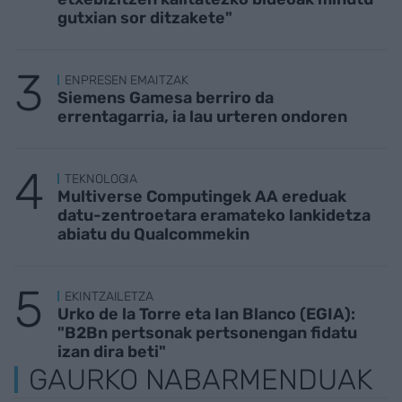
gutxian sor ditzakete"
ENPRESEN EMAITZAK
Siemens Gamesa berriro da
errentagarria, ia lau urteren ondoren
TEKNOLOGIA
Multiverse Computingek AA ereduak
datu-zentroetara eramateko lankidetza
abiatu du Qualcommekin
EKINTZAILETZA
Urko de la Torre eta Ian Blanco (EGIA):
"B2Bn pertsonak pertsonengan fidatu
izan dira beti"
GAURKO NABARMENDUAK