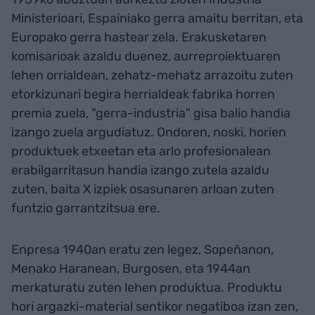
Ministerioari, Espainiako gerra amaitu berritan, eta
Europako gerra hastear zela. Erakusketaren
komisarioak azaldu duenez, aurreproiektuaren
lehen orrialdean, zehatz-mehatz arrazoitu zuten
etorkizunari begira herrialdeak fabrika horren
premia zuela, "gerra-industria" gisa balio handia
izango zuela argudiatuz. Ondoren, noski, horien
produktuek etxeetan eta arlo profesionalean
erabilgarritasun handia izango zutela azaldu
zuten, baita X izpiek osasunaren arloan zuten
funtzio garrantzitsua ere.
Enpresa 1940an eratu zen legez, Sopeñanon,
Menako Haranean, Burgosen, eta 1944an
merkaturatu zuten lehen produktua. Produktu
hori argazki-material sentikor negatiboa izan zen,