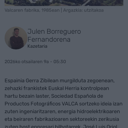
Valcaren fabrika, 1985ean | Argazkia: utzitakoa
Julen Borreguero
Fernandorena
Kazetaria
2026ko otsailaren 9a - 05:30
Espainia Gerra Zibilean murgilduta zegoenean,
zehazki frankistek Euskal Herria kontrolpean
hartu bezain laster, Sociedad Española de
Productos Fotográficos VALCA sortzeko ideia izan
zuten ingeniaritzaren, energia hidroelektrikoaren
eta beiraren fabrikazioaren sektoreekin zerikusia
zuten bost enpresari bilbotarrek. José Luis Oriol,