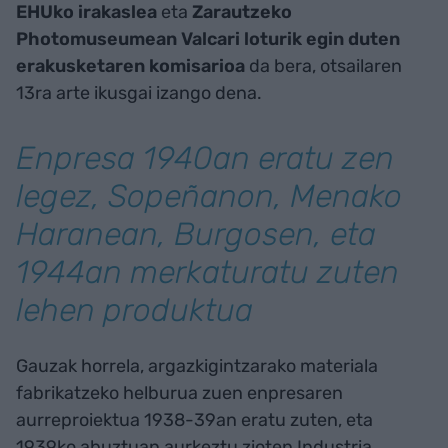
EHUko irakaslea
eta
Zarautzeko
Photomuseumean Valcari loturik egin duten
erakusketaren komisarioa
da bera, otsailaren
13ra arte ikusgai izango dena.
Enpresa 1940an eratu zen
legez, Sopeñanon, Menako
Haranean, Burgosen, eta
1944an merkaturatu zuten
lehen produktua
Gauzak horrela, argazkigintzarako materiala
fabrikatzeko helburua zuen enpresaren
aurreproiektua 1938-39an eratu zuten, eta
1939ko abuztuan aurkeztu zioten Industria