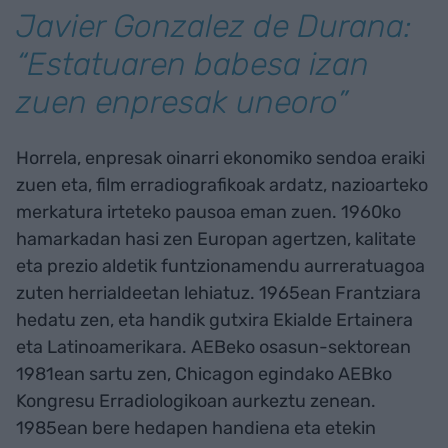
Javier Gonzalez de Durana:
“Estatuaren babesa izan
zuen enpresak uneoro”
Horrela, enpresak oinarri ekonomiko sendoa eraiki
zuen eta, film erradiografikoak ardatz, nazioarteko
merkatura irteteko pausoa eman zuen. 1960ko
hamarkadan hasi zen Europan agertzen, kalitate
eta prezio aldetik funtzionamendu aurreratuagoa
zuten herrialdeetan lehiatuz. 1965ean Frantziara
hedatu zen, eta handik gutxira Ekialde Ertainera
eta Latinoamerikara. AEBeko osasun-sektorean
1981ean sartu zen, Chicagon egindako AEBko
Kongresu Erradiologikoan aurkeztu zenean.
1985ean bere hedapen handiena eta etekin