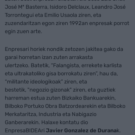
José Mª Basterra, Isidoro Delclaux, Leandro José
Torrontegui eta Emilio Usaola ziren, eta
zuzendaritzan egon ziren 1992an enpresak porrot
egin zuen arte.
Enpresari horiek nondik zetozen jakitea gako da
garai horretan izan zuten arrakasta
ulertzeko. Batetik, “Falangista, errekete karlista
eta ultrakatoliko gisa borrokatu ziren”, hau da,
“militante ideologikoak” ziren, eta
bestetik, "negozio gizonak" ziren, eta guztiek
harreman estua zuten Bizkaiko Bankuarekin,
Bilboko Portuko Obra Batzordearekin eta Bilboko
Merkataritza, Industria eta Nabigazio
Ganberarekin. Halaxe kontatu dio
EnpresaBIDEAri
Javier Gonzalez de Durana
k.