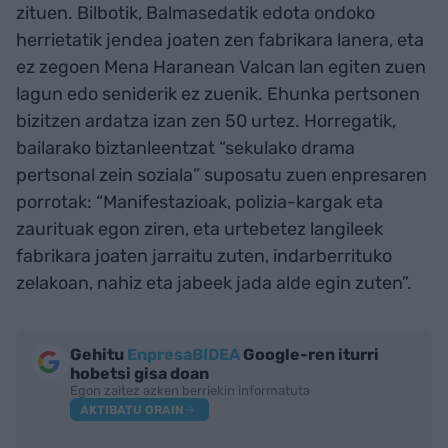
zituen. Bilbotik, Balmasedatik edota ondoko
herrietatik jendea joaten zen fabrikara lanera, eta
ez zegoen Mena Haranean Valcan lan egiten zuen
lagun edo seniderik ez zuenik. Ehunka pertsonen
bizitzen ardatza izan zen 50 urtez. Horregatik,
bailarako biztanleentzat “sekulako drama
pertsonal zein soziala” suposatu zuen enpresaren
porrotak: “Manifestazioak, polizia-kargak eta
zaurituak egon ziren, eta urtebetez langileek
fabrikara joaten jarraitu zuten, indarberrituko
zelakoan, nahiz eta jabeek jada alde egin zuten”.
Gehitu
EnpresaBIDEA
Google-ren iturri
hobetsi gisa doan
Egon zaitez azken berriekin informatuta
AKTIBATU ORAIN