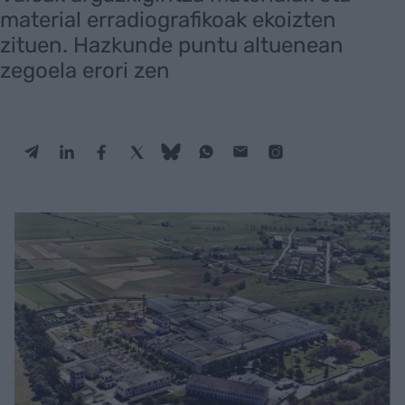
material erradiografikoak ekoizten
zituen. Hazkunde puntu altuenean
zegoela erori zen