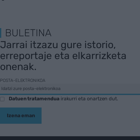
BULETINA
Jarrai itzazu gure istorio,
erreportaje eta elkarrizketa
onenak.
POSTA-ELEKTRONIKOA
Datuen tratamendua
irakurri eta onartzen dut.
Izena eman