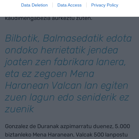
urte bizi zituzten eta 1992ko urtarrilaren 22an,
Data Deletion
Data Access
Privacy Policy
Bilboko Auzitegian, ordainketen etenaldia eta
kaudimengabezia aurkeztu zuten.
Bilbotik, Balmasedatik edota
ondoko herrietatik jendea
joaten zen fabrikara lanera,
eta ez zegoen Mena
Haranean Valcan lan egiten
zuen lagun edo seniderik ez
zuenik
Gonzalez de Duranak azpimarratu duenez, 5.000
biztanleko Mena Haranean, Valcak 500 lanpostu