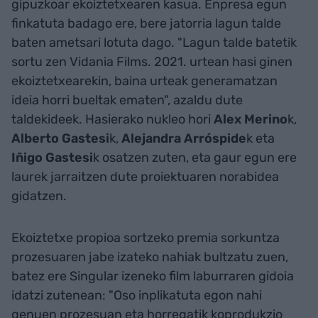
gipuzkoar ekoiztetxearen kasua. Enpresa egun
finkatuta badago ere, bere jatorria lagun talde
baten ametsari lotuta dago. "Lagun talde batetik
sortu zen Vidania Films. 2021. urtean hasi ginen
ekoiztetxearekin, baina urteak generamatzan
ideia horri bueltak ematen", azaldu dute
taldekideek. Hasierako nukleo hori
Alex Merino
k,
Alberto Gastesi
k,
Alejandra Arróspide
k eta
Iñigo Gastesi
k osatzen zuten, eta gaur egun ere
laurek jarraitzen dute proiektuaren norabidea
gidatzen.
Ekoiztetxe propioa sortzeko premia sorkuntza
prozesuaren jabe izateko nahiak bultzatu zuen,
batez ere Singular izeneko film laburraren gidoia
idatzi zutenean: "Oso inplikatuta egon nahi
genuen prozesuan eta horregatik koprodukzio