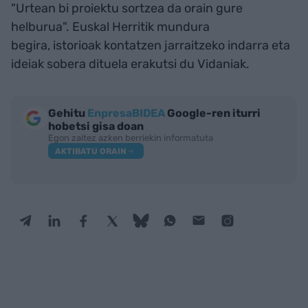
"Urtean bi proiektu sortzea da orain gure
helburua". Euskal Herritik mundura
begira, istorioak kontatzen jarraitzeko indarra eta
ideiak sobera dituela erakutsi du Vidaniak.
Gehitu
EnpresaBIDEA
Google-ren iturri
hobetsi gisa doan
Egon zaitez azken berriekin informatuta
AKTIBATU ORAIN