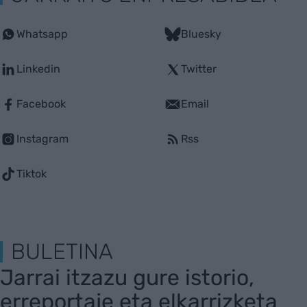
Whatsapp
Bluesky
Linkedin
Twitter
Facebook
Email
Instagram
Rss
Tiktok
BULETINA
Jarrai itzazu gure istorio,
erreportaje eta elkarrizketa