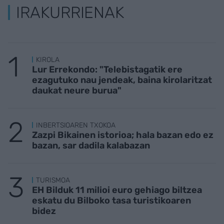
IRAKURRIENAK
KIROLA
Lur Errekondo: "Telebistagatik ere
ezagutuko nau jendeak, baina kirolaritzat
daukat neure burua"
INBERTSIOAREN TXOKOA
Zazpi Bikainen istorioa; hala bazan edo ez
bazan, sar dadila kalabazan
TURISMOA
EH Bilduk 11 milioi euro gehiago biltzea
eskatu du Bilboko tasa turistikoaren
bidez