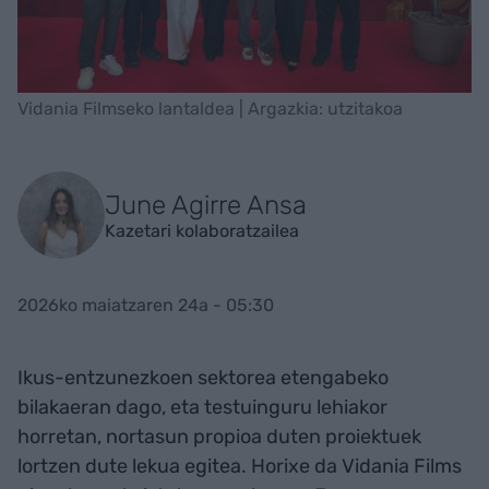
Vidania Filmseko lantaldea | Argazkia: utzitakoa
June Agirre Ansa
Kazetari kolaboratzailea
2026ko maiatzaren 24a - 05:30
Ikus-entzunezkoen sektorea etengabeko
bilakaeran dago, eta testuinguru lehiakor
horretan, nortasun propioa duten proiektuek
lortzen dute lekua egitea. Horixe da Vidania Films