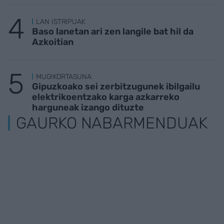
LAN ISTRIPUAK
Baso lanetan ari zen langile bat hil da
Azkoitian
MUGIKORTASUNA
Gipuzkoako sei zerbitzugunek ibilgailu
elektrikoentzako karga azkarreko
harguneak izango dituzte
GAURKO NABARMENDUAK