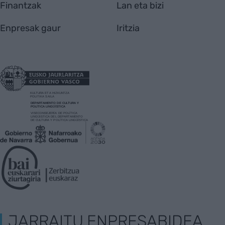
Finantzak
Lan eta bizi
Enpresak gaur
Iritzia
JARRAITU ENPRESABIDEA