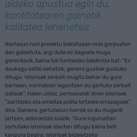
aldeko apustua egin du,
kantitatearen gainetik
kalitatea lehenetsiz
Nortasun hori proiektu bakoitzean nola gorpuzten
den galdetuta, argi dute ez dagoela muga
generikorik, baina bai funtsezko baldintza bat: "Ez
daukagu estilo zehatzik, genero guztiak gustuko
ditugu. Istorioak zerbait mugitu behar du gure
barnean, normalean laguntzen du gertuko zerbait
izateak". Haien ustez, pertsonalak diren istorioak
"zaintzeko eta emaitza polita lortzeko errazagoak"
dira. Gainera, gertutasun horrek ez du mugarik
jartzen, alderantziz baizik: "Gure inguruetan
sortutako istorioak idazten ditugu baina beti
kanpora begira; istorioak bidaiatzeko