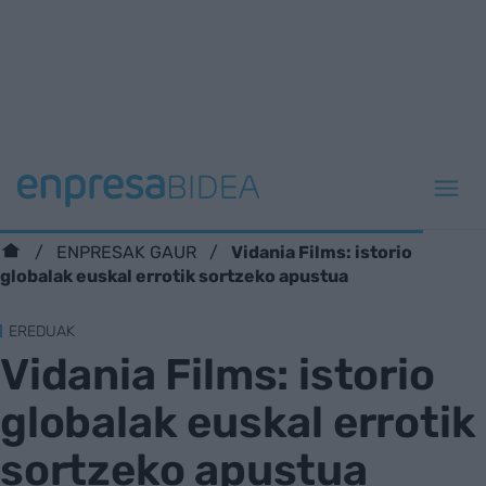
Vidania Films: istorio
ENPRESAK GAUR
globalak euskal errotik sortzeko apustua
EREDUAK
Vidania Films: istorio
globalak euskal errotik
sortzeko apustua