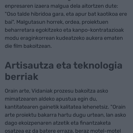
enpresaren izaera malgua dela aitortzen dute:
"Oso talde hibridoa gara, eta apur bat kaotikoa ere
bai". Malgutasun horrek, ordea, proiektuen
beharretara egokitzeko eta kanpo-kontratazioak
modu eraginkorrean kudeatzeko aukera ematen
die film bakoitzean.
Artisautza eta teknologia
berriak
Orain arte, Vidaniak prozesu bakoitza asko
mimatzearen aldeko apustua egin du,
kantitatearen gainetik kalitatea lehenetsiz. "Orain
arte proiektu bakarra hartu dugu urtean, lan asko
dago ekoizpenaren atzetik eta finantzaketa
osatzea ez da batere erraza, beraz motel-motel