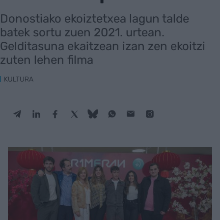
Donostiako ekoiztetxea lagun talde
batek sortu zuen 2021. urtean.
Gelditasuna ekaitzean izan zen ekoitzi
zuten lehen filma
KULTURA