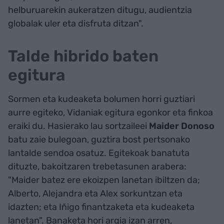
helburuarekin aukeratzen ditugu, audientzia
globalak uler eta disfruta ditzan".
Talde hibrido baten
egitura
Sormen eta kudeaketa bolumen horri guztiari
aurre egiteko, Vidaniak egitura egonkor eta finkoa
eraiki du. Hasierako lau sortzaileei
Maider Donoso
batu zaie bulegoan, guztira bost pertsonako
lantalde sendoa osatuz. Egitekoak banatuta
dituzte, bakoitzaren trebetasunen arabera:
"Maider batez ere ekoizpen lanetan ibiltzen da;
Alberto, Alejandra eta Alex sorkuntzan eta
idazten; eta Iñigo finantzaketa eta kudeaketa
lanetan". Banaketa hori argia izan arren,