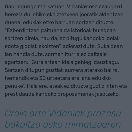
Gaur egungo merkatuan, Vidaniak oso ezaugarri
berezia du, ohiko ekoiztetxeen joeratik aldentzen
duena: edukiak etxe barruan sortzen dituzte.
"Ezberdintzen gaituena da istorioak bulegoan
sortzen direla, hau da, ez ditugu kanpoko ideiak
edota gidoiak ekoizten", adierazi dute. Sukaldean
lan handia dute, sormen iturria ez baitzaie
agortzen: "Gure artean ideia gehiegi dauzkagu.
Sortzen ditugun guztiak aurrera aterako balira,
hemendik eta 30 urteetara ere lana edukiko
genuke". Hala ere, ateak ez dituzte guztiz ixten eta
prest daude kanpoko proposamenak jasotzeko.
Orain arte Vidaniak prozesu
bakoitza asko mimatzearen