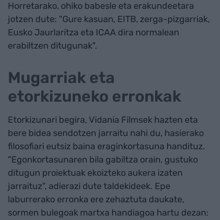
Horretarako, ohiko babesle eta erakundeetara
jotzen dute: "Gure kasuan, EITB, zerga-pizgarriak,
Eusko Jaurlaritza eta ICAA dira normalean
erabiltzen ditugunak".
Mugarriak eta
etorkizuneko erronkak
Etorkizunari begira, Vidania Filmsek hazten eta
bere bidea sendotzen jarraitu nahi du, hasierako
filosofiari eutsiz baina eraginkortasuna handituz.
"Egonkortasunaren bila gabiltza orain, gustuko
ditugun proiektuak ekoizteko aukera izaten
jarraituz", adierazi dute taldekideek. Epe
laburrerako erronka ere zehaztuta daukate,
sormen bulegoak martxa handiagoa hartu dezan: