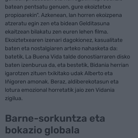
batean pentsatu genuen, gure ekoiztetxe
propioarekin". Azkenean, lan horren ekoizpena
atzeratu egin zen eta bidean Gelditasuna
ekaitzean bilakatu zen euren lehen filma.
Ekoiztetxearen izenari dagokionez, kasualitate
baten eta nostalgiaren arteko nahasketa da:
batetik, La Buena Vida talde donostiarraren disko
baten izenburua da, eta bestetik, Bidania herrian
igarotzen zituen txikitako udak Alberto eta
Iñigoren amonak. Beraz, aldiberekotasun eta
lotura emozional horretatik jaio zen Vidania
zigilua.
Barne-sorkuntza eta
bokazio globala