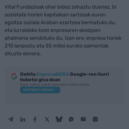
Vital Fundazioak ohar bidez zehaztu duenez, bi
sozietate horien kapitalean sartzeak euren
egoitza soziala Araban ezartzea bermatuko du,
eta lurraldeko bost enpresaren ekoizpen
ahalmena sendotuko du. Izan ere, enpresa horiek
210 lanpostu eta 55 milioi euroko salmentak
dituzte denera.
Gehitu
EnpresaBIDEA
Google-ren iturri
hobetsi gisa doan
Egon zaitez azken berriekin informatuta
AKTIBATU ORAIN