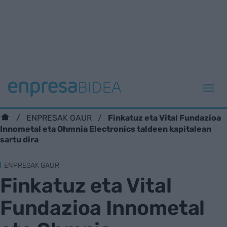
Finkatuz eta Vital Fundazioa
ENPRESAK GAUR
Innometal eta Ohmnia Electronics taldeen kapitalean
sartu dira
ENPRESAK GAUR
Finkatuz eta Vital
Fundazioa Innometal