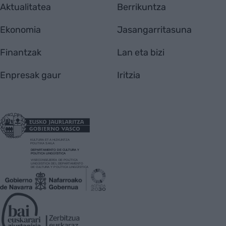
Aktualitatea
Berrikuntza
Ekonomia
Jasangarritasuna
Finantzak
Lan eta bizi
Enpresak gaur
Iritzia