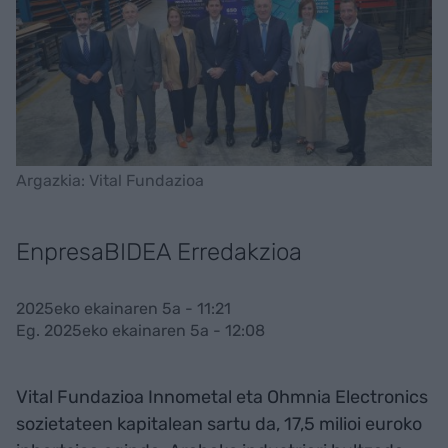
Argazkia: Vital Fundazioa
EnpresaBIDEA Erredakzioa
2025eko ekainaren 5a - 11:21
Eg. 2025eko ekainaren 5a - 12:08
Vital Fundazioa Innometal eta Ohmnia Electronics
sozietateen kapitalean sartu da, 17,5 milioi euroko