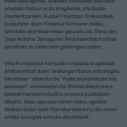
inbertsioa eginda. Arabako industriari bultzada
emateko helburua du eragiketak, eta Eusko
Jaurlaritzarekin, Euskal Finantzen Erakundeak
kudeatzen duen Finkatuz funtsaren bidez,
lortutako akordioari esker gauzatu da. Dena den,
Jose Antonio Jainagaren Mirai inbertsio funtsak
jarraituko du talde bien gehiengoa izaten.
Vital Fundazioak hartutako erabakia eragiketak
Arabarentzat duen “erakargarritasun estrategiko
bikoitzean” oinarritu da, “maila ekonomikoan eta
sozialean”. Innomental eta Ohmnia Electronics
taldeek hainbat industria enpresa kudeatzen
dituzte. Hala, operazio honen bidez, egoitza
Araban duten bost filial elkartzea lortu da, euren
arteko sinergiak sortuko dituztelarik.