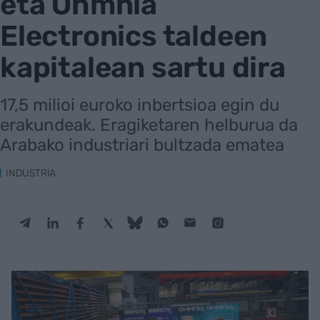
eta Ohmnia
Electronics taldeen
kapitalean sartu dira
17,5 milioi euroko inbertsioa egin du
erakundeak. Eragiketaren helburua da
Arabako industriari bultzada ematea
INDUSTRIA