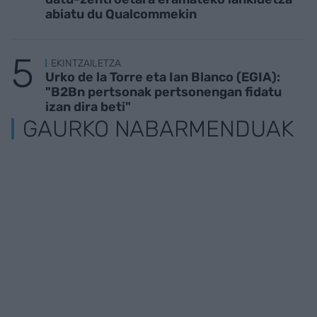
abiatu du Qualcommekin
EKINTZAILETZA
Urko de la Torre eta Ian Blanco (EGIA):
"B2Bn pertsonak pertsonengan fidatu
izan dira beti"
GAURKO NABARMENDUAK