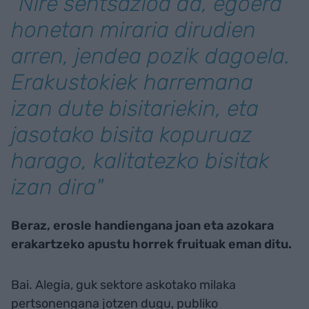
"Nire sentsazioa da, egoera
honetan miraria dirudien
arren, jendea pozik dagoela.
Erakustokiek harremana
izan dute bisitariekin, eta
jasotako bisita kopuruaz
harago, kalitatezko bisitak
izan dira"
Beraz, erosle handiengana joan eta azokara
erakartzeko apustu horrek fruituak eman ditu.
Bai. Alegia, guk sektore askotako milaka
pertsonengana jotzen dugu, publiko