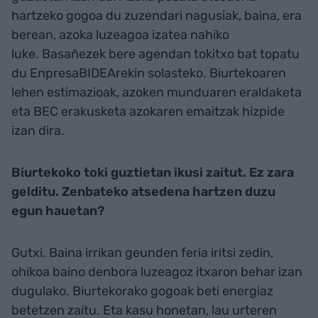
hartzeko gogoa du zuzendari nagusiak, baina, era
berean, azoka luzeagoa izatea nahiko
luke. Basañezek bere agendan tokitxo bat topatu
du EnpresaBIDEArekin solasteko. Biurtekoaren
lehen estimazioak, azoken munduaren eraldaketa
eta BEC erakusketa azokaren emaitzak hizpide
izan dira.
Biurtekoko toki guztietan ikusi zaitut. Ez zara
gelditu. Zenbateko atsedena hartzen duzu
egun hauetan?
Gutxi. Baina irrikan geunden feria iritsi zedin,
ohikoa baino denbora luzeagoz itxaron behar izan
dugulako. Biurtekorako gogoak beti energiaz
betetzen zaitu. Eta kasu honetan, lau urteren