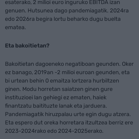
esaterako, 2 milioi euro inguruko EBITDA izan
genuen. Hutsunea dago pandemiagatik. 2024ra
edo 2026ra begira lortu beharko dugu buelta
ematea.
Eta bakoitietan?
Bakoitietan dagoeneko negatiboan geunden. Oker
ez banago, 2019an -2 milioi euroan geunden, eta
bi urtean behin 0 emaitza lortzera hurbiltzen
ginen. Modu horretan saiatzen ginen gure
instituzioei lan gehiegi ez ematen, haiek
finantzatu baitituzte lanak eta jarduera.
Pandemiagatik hiruzpalau urte egin dugu atzera.
Eta espero dut oreka horretara itzultzea berriz ere
2023-2024rako edo 2024-2025erako.