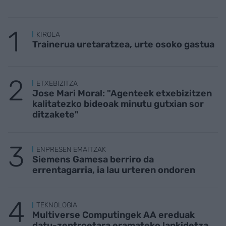
KIROLA
Trainerua uretaratzea, urte osoko gastua
ETXEBIZITZA
Jose Mari Moral: "Agenteek etxebizitzen
kalitatezko bideoak minutu gutxian sor
ditzakete"
ENPRESEN EMAITZAK
Siemens Gamesa berriro da
errentagarria, ia lau urteren ondoren
TEKNOLOGIA
Multiverse Computingek AA ereduak
datu-zentroetara eramateko lankidetza