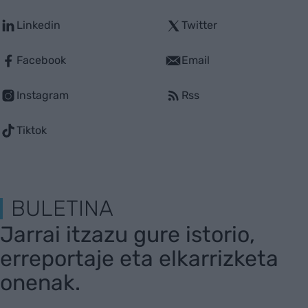
Linkedin
Twitter
Facebook
Email
Instagram
Rss
Tiktok
BULETINA
Jarrai itzazu gure istorio,
erreportaje eta elkarrizketa
onenak.