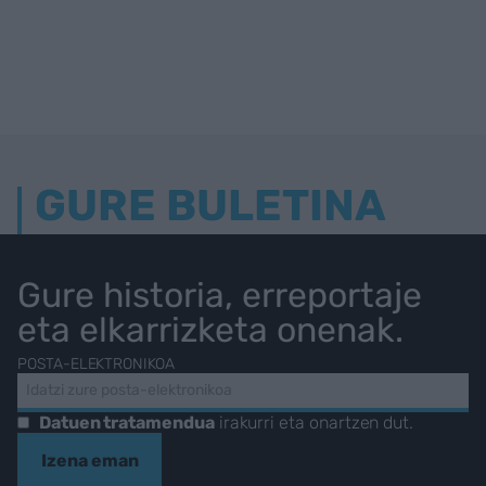
GURE BULETINA
Gure historia, erreportaje
eta elkarrizketa onenak.
POSTA-ELEKTRONIKOA
Datuen tratamendua
irakurri eta onartzen dut.
Izena eman