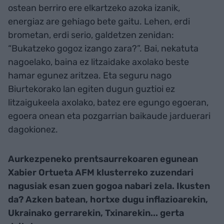
ostean berriro ere elkartzeko azoka izanik,
energiaz are gehiago bete gaitu. Lehen, erdi
brometan, erdi serio, galdetzen zenidan:
“Bukatzeko gogoz izango zara?”. Bai, nekatuta
nagoelako, baina ez litzaidake axolako beste
hamar egunez aritzea. Eta seguru nago
Biurtekorako lan egiten dugun guztioi ez
litzaigukeela axolako, batez ere egungo egoeran,
egoera onean eta pozgarrian baikaude jarduerari
dagokionez.
Aurkezpeneko prentsaurrekoaren egunean
Xabier Ortueta AFM klusterreko zuzendari
nagusiak esan zuen gogoa nabari zela. Ikusten
da? Azken batean, hortxe dugu inflazioarekin,
Ukrainako gerrarekin, Txinarekin... gerta