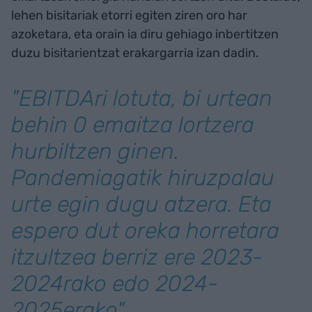
lehen bisitariak etorri egiten ziren oro har
azoketara, eta orain ia diru gehiago inbertitzen
duzu bisitarientzat erakargarria izan dadin.
"EBITDAri lotuta, bi urtean
behin 0 emaitza lortzera
hurbiltzen ginen.
Pandemiagatik hiruzpalau
urte egin dugu atzera. Eta
espero dut oreka horretara
itzultzea berriz ere 2023-
2024rako edo 2024-
2025erako"