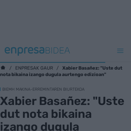
Xabier Basañez: "Uste dut
ENPRESAK GAUR
nota bikaina izango dugula aurtengo edizioan"
BIEMH MAKINA-ERREMINTAREN BIURTEKOA
Xabier Basañez: "Uste
dut nota bikaina
izango dugula