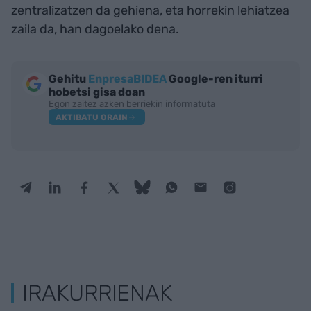
zentralizatzen da gehiena, eta horrekin lehiatzea
zaila da, han dagoelako dena.
Gehitu
EnpresaBIDEA
Google-ren iturri
hobetsi gisa doan
Egon zaitez azken berriekin informatuta
AKTIBATU ORAIN
IRAKURRIENAK