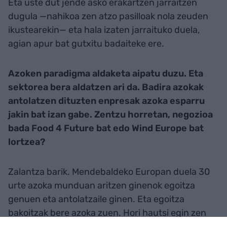
Eta uste dut jende asko erakartzen jarraitzen
dugula —nahikoa zen atzo pasilloak nola zeuden
ikustearekin— eta hala izaten jarraituko duela,
agian apur bat gutxitu badaiteke ere.
Azoken paradigma aldaketa aipatu duzu. Eta
sektorea bera aldatzen ari da. Badira azokak
antolatzen dituzten enpresak azoka esparru
jakin bat izan gabe. Zentzu horretan, negozioa
bada Food 4 Future bat edo Wind Europe bat
lortzea?
Zalantza barik. Mendebaldeko Europan duela 30
urte azoka munduan aritzen ginenok egoitza
genuen eta antolatzaile ginen. Eta egoitza
bakoitzak bere azoka zuen. Hori hautsi egin zen
duela hogei bat urte-edo, sustatzaileak azaldu