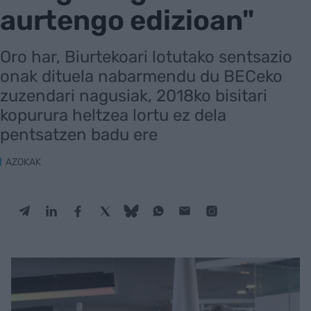
aurtengo edizioan"
Oro har, Biurtekoari lotutako sentsazio
onak dituela nabarmendu du BECeko
zuzendari nagusiak, 2018ko bisitari
kopurura heltzea lortu ez dela
pentsatzen badu ere
AZOKAK