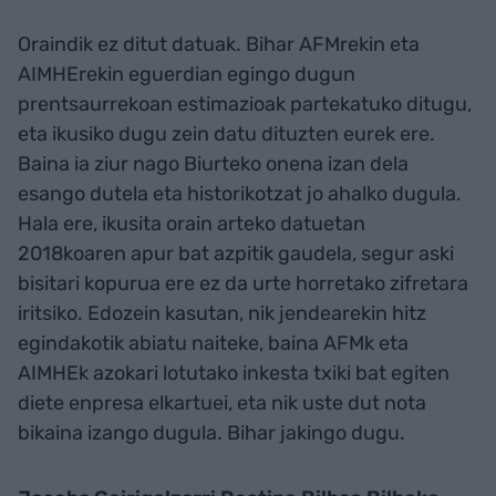
Oraindik ez ditut datuak. Bihar AFMrekin eta
AIMHErekin eguerdian egingo dugun
prentsaurrekoan estimazioak partekatuko ditugu,
eta ikusiko dugu zein datu dituzten eurek ere.
Baina ia ziur nago Biurteko onena izan dela
esango dutela eta historikotzat jo ahalko dugula.
Hala ere, ikusita orain arteko datuetan
2018koaren apur bat azpitik gaudela, segur aski
bisitari kopurua ere ez da urte horretako zifretara
iritsiko. Edozein kasutan, nik jendearekin hitz
egindakotik abiatu naiteke, baina AFMk eta
AIMHEk azokari lotutako inkesta txiki bat egiten
diete enpresa elkartuei, eta nik uste dut nota
bikaina izango dugula. Bihar jakingo dugu.