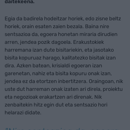
daitekeena.
Egia da badirela hodeitzar horiek, edo zisne beltz
horiek, orain esaten zaien bezala. Baina nire
sentsazioa da, egoera honetan miraria dirudien
arren, jendea pozik dagoela. Erakustokiek
harremana izan dute bisitariekin, eta jasotako
bisita kopuruaz harago, kalitatezko bisitak izan
dira. Azken batean, krisialdi egoeran izan
garenetan, nahiz eta bisita kopuru onak izan,
jendea ez da etortzen inbertitzera. Oraingoan, nik
uste dut harreman onak izaten ari direla, proiektu
eta negozioak erakartzen ari direnak. Nik
zenbaitekin hitz egin dut eta sentsazio hori
helarazi didate.