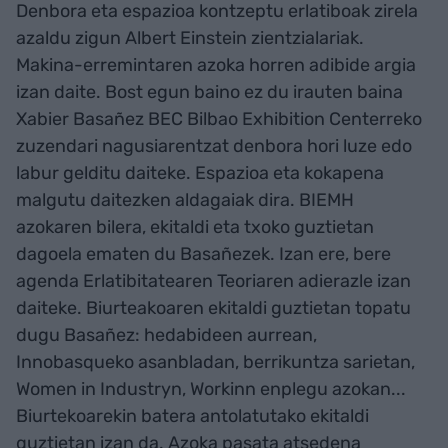
Denbora eta espazioa kontzeptu erlatiboak zirela
azaldu zigun Albert Einstein zientzialariak.
Makina-erremintaren azoka horren adibide argia
izan daite. Bost egun baino ez du irauten baina
Xabier Basañez BEC Bilbao Exhibition Centerreko
zuzendari nagusiarentzat denbora hori luze edo
labur gelditu daiteke. Espazioa eta kokapena
malgutu daitezken aldagaiak dira. BIEMH
azokaren bilera, ekitaldi eta txoko guztietan
dagoela ematen du Basañezek. Izan ere, bere
agenda Erlatibitatearen Teoriaren adierazle izan
daiteke. Biurteakoaren ekitaldi guztietan topatu
dugu Basañez: hedabideen aurrean,
Innobasqueko asanbladan, berrikuntza sarietan,
Women in Industryn, Workinn enplegu azokan...
Biurtekoarekin batera antolatutako ekitaldi
guztietan izan da. Azoka pasata atsedena