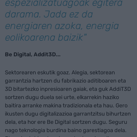
espezializatuagoak egitera
darama. Jada ez da
energiaren azoka, energia
eolikoarena baizik"
Be Digital, Addit3D...
Sektorearen eskutik goaz. Alegia, sektorean
garrantzia hartzen du fabrikazio aditiboaren eta
3D bitartezko inpresioaren gaiak, eta guk AddiT3D
sortzen dugu duela sei urte, elkarrekin haziko
baitira arranke makina tradizionala eta hau. Gero
ikusten dugu digitalizazioa garrantzitsu bihurtzen
dela, eta hor ere Be Digital sortzen dugu. Seguru
nago teknologia burdina baino garestiagoa dela.