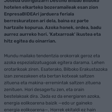
Joseba Goirigolzarri
Destino Bilbao Bilboko
hotelen elkarteko bozeramaileak esan zion
EnpresaBIDEAri jarduera feriala
berreskuratzen ari dela, baina ez parte
hartzaile kopurua. Azoka honek, ordea, badu
aurrez aurreko hori. 'Katxarroak' ikustea eta
hitz egitea du oinarrian.
Mundu mailako tendentzia orokorrak geroz eta
azoka espezializatuagoak egitera darama. Lehen
orotarikoak ziren. Esaterako, Bilboko Erakustazoka
izan zenezakeen eta bertan kotxeak saltzen
zituena eta makina-erremintak saltzen zituena
zenituen. Hori desagertu zen, eta orain
bestelakoak dira. Jada ez da energiaren azoka,
energia eolikoarena baizik —edo ur gaineko
energia eolikoarena—. Horrek ekitaldi ez hain