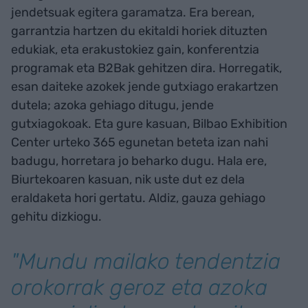
jendetsuak egitera garamatza. Era berean,
garrantzia hartzen du ekitaldi horiek dituzten
edukiak, eta erakustokiez gain, konferentzia
programak eta B2Bak gehitzen dira. Horregatik,
esan daiteke azokek jende gutxiago erakartzen
dutela; azoka gehiago ditugu, jende
gutxiagokoak. Eta gure kasuan, Bilbao Exhibition
Center urteko 365 egunetan beteta izan nahi
badugu, horretara jo beharko dugu. Hala ere,
Biurtekoaren kasuan, nik uste dut ez dela
eraldaketa hori gertatu. Aldiz, gauza gehiago
gehitu dizkiogu.
"Mundu mailako tendentzia
orokorrak geroz eta azoka