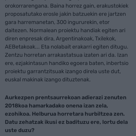
orokorrarengana. Baina horrez gain, erakustokiek
proposatutako erosle jakin batzuekin ere jartzen
gara harremanetan, 300 ingururekin, etor
daitezen. Normalean proiektu handiak egiten ari
diren enpresak dira, Argentinakoak, Txilekok,
AEBetakoak... Eta nolabait erakarri egiten ditugu.
Zentzu horretan arrakastatsua izaten ari da. Izan
ere, ezjakintasun handiko egoera baten, inbertsio
proiektu garrantzitsuak izango direla uste dut,
euskal makinak izango dituztenak.
Aurkezpen prentsaurrekoan adierazi zenuten
2018koa hamarkadako onena izan zela,
ezohikoa. Helburua horretara hurbiltzea zen.
Datu zehatzak ikusi ez badituzu ere, lortu dela
uste duzu?