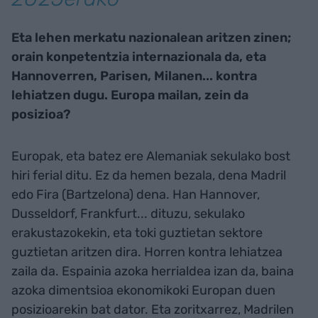
Eta lehen merkatu nazionalean aritzen zinen;
orain konpetentzia internazionala da, eta
Hannoverren, Parisen, Milanen... kontra
lehiatzen dugu. Europa mailan, zein da
posizioa?
Europak, eta batez ere Alemaniak sekulako bost
hiri ferial ditu. Ez da hemen bezala, dena Madril
edo Fira (Bartzelona) dena. Han Hannover,
Dusseldorf, Frankfurt... dituzu, sekulako
erakustazokekin, eta toki guztietan sektore
guztietan aritzen dira. Horren kontra lehiatzea
zaila da. Espainia azoka herrialdea izan da, baina
azoka dimentsioa ekonomikoki Europan duen
posizioarekin bat dator. Eta zoritxarrez, Madrilen