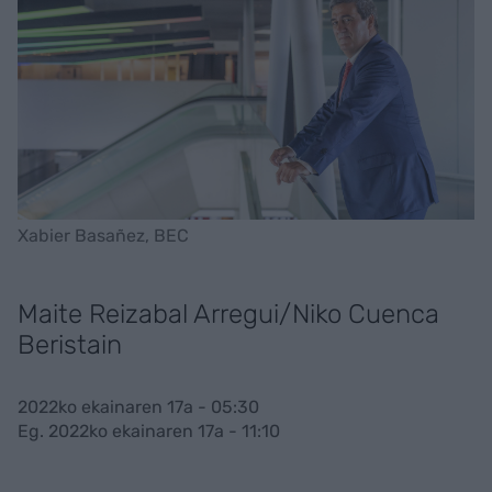
Xabier Basañez, BEC
Maite Reizabal Arregui/Niko Cuenca
Beristain
2022ko ekainaren 17a - 05:30
Eg. 2022ko ekainaren 17a - 11:10