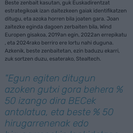
Beste zenbait kasutan, guk Euskadirentzat
estrategikoak izan daitezkeen gaiak identifikatzen
ditugu, eta azoka horren bila joaten gara. Joan
zaitezke eginda dagoen zerbaiten bila, Wind
Europen gisakoa, 2019an egin, 2022an errepikatu
, eta 2024rako berriro ere lortu nahi duguna.
Azkenik, beste zenbaitetan, ezin baduzu ekarri,
zuk sortzen duzu, esaterako, Stealtech.
"Egun egiten ditugun
azoken gutxi gora behera %
50 izango dira BECek
antolatua, eta beste % 50
hirugarrenenak edo