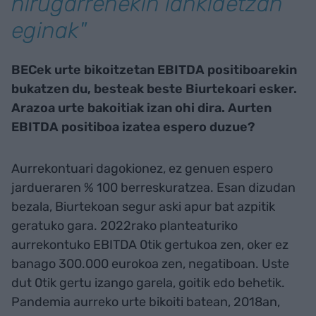
hirugarrenekin lankidetzan
eginak"
BECek urte bikoitzetan EBITDA positiboarekin
bukatzen du, besteak beste Biurtekoari esker.
Arazoa urte bakoitiak izan ohi dira.
Aurten
EBITDA positiboa izatea espero duzue?
Aurrekontuari dagokionez, ez genuen espero
jardueraren % 100 berreskuratzea. Esan dizudan
bezala, Biurtekoan segur aski apur bat azpitik
geratuko gara. 2022rako planteaturiko
aurrekontuko EBITDA 0tik gertukoa zen, oker ez
banago 300.000 eurokoa zen, negatiboan. Uste
dut 0tik gertu izango garela, goitik edo behetik.
Pandemia aurreko urte bikoiti batean, 2018an,