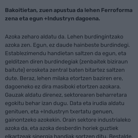
Bakoitietan, zuen apustua da lehen Ferroforma
zena eta egun +Industryn dagoena.
Azoka zeharo aldatu da. Lehen burdingintzako
azoka zen. Egun, ez daude hainbeste burdindegi.
Establezimendu handietan saltzen da egun, eta
gelditzen diren burdindegiak (zenbaitek biziraun
baitute) erosketa zentral baten bitartez saltzen
dute. Beraz, lehen milaka etortzen baziren ere,
dagoeneko ez dira masiboki etortzen azokara.
Gauzak aldatu direnez, sektorearen beharretara
egokitu behar izan dugu. Data eta irudia aldatu
genituen, eta +Industryn txertatu genuen,
gainontzeko azokekin. Orain sektore industrialeko
azoka da, eta azoka desberdin horiek guztiek
elkartzeak sinergia handiak sortzen ditu. Bestalde,