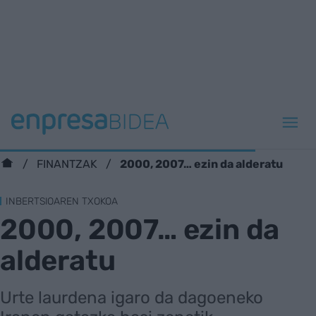
2000, 2007… ezin da alderatu
FINANTZAK
INBERTSIOAREN TXOKOA
2000, 2007… ezin da
alderatu
Urte laurdena igaro da dagoeneko