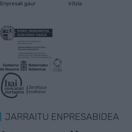
Enpresak gaur
Iritzia
JARRAITU ENPRESABIDEA