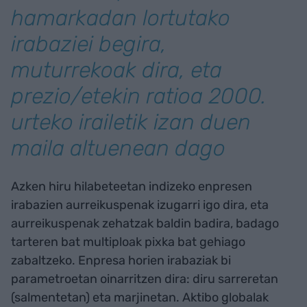
hamarkadan lortutako
irabaziei begira,
muturrekoak dira, eta
prezio/etekin ratioa 2000.
urteko irailetik izan duen
maila altuenean dago
Azken hiru hilabeteetan indizeko enpresen
irabazien aurreikuspenak izugarri igo dira, eta
aurreikuspenak zehatzak baldin badira, badago
tarteren bat multiploak pixka bat gehiago
zabaltzeko. Enpresa horien irabaziak bi
parametroetan oinarritzen dira: diru sarreretan
(salmentetan) eta marjinetan. Aktibo globalak