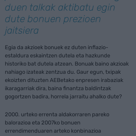
duen talkak aktibatu egin
dute bonuen prezioen
jaitsiera
Egia da akzioek bonuek ez duten inflazio-
estaldura eskaintzen dutela eta hazkunde
historiko bat dutela atzean. Bonuak baino akzioak
nahiago izateak zentzua du. Gaur egun, txipak
ekoizten dituzten AEBetako enpresen irabaziak
ikaragarriak dira, baina finantza baldintzak
gogortzen badira, horrela jarraitu ahalko dute?
2000. urteko errenta aldakorraren pareko
balorazioa eta 2007ko bonuen
errendimenduaren arteko konbinazioa