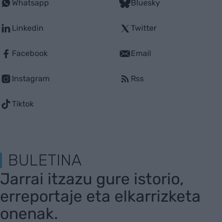
Whatsapp
Bluesky
Linkedin
Twitter
Facebook
Email
Instagram
Rss
Tiktok
BULETINA
Jarrai itzazu gure istorio,
erreportaje eta elkarrizketa
onenak.