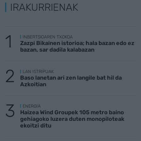
IRAKURRIENAK
INBERTSIOAREN TXOKOA
Zazpi Bikainen istorioa; hala bazan edo ez
bazan, sar dadila kalabazan
LAN ISTRIPUAK
Baso lanetan ari zen langile bat hil da
Azkoitian
ENERGIA
Haizea Wind Groupek 105 metro baino
gehiagoko luzera duten monopiloteak
ekoitzi ditu