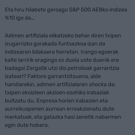
Eta hiru hilabete geroago S&P 500 AEBko indizea
%10 igo da…
Adimen artifiziala elikatzeko behar diren txipen
izugarrizko gorakada funtsezkoa izan da
indizearen bilakaera horretan. Irango egoerak
kalte larririk eragingo ez duela uste duenik ere
badago! Zergatik utzi dio petrolioak garrantzia
izateari? Faktore garrantzitsuena, alde
handiarekin, adimen artifizialaren
shock
a da;
txipen ekoizleen akzioen ezohiko irabaziak
bultzatu du. Enpresa horien irabazien eta
aurreikuspenen aurrean erreakzionatu dute
merkatuek, eta gatazka hasi zenetik nabarmen
egin dute hobera.