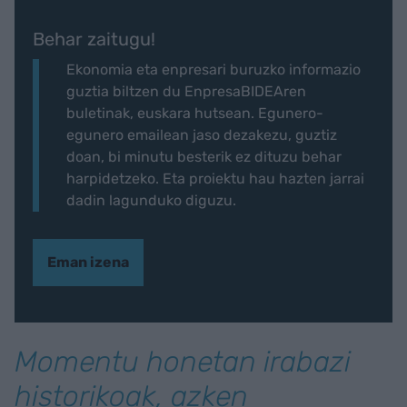
Behar zaitugu!
Ekonomia eta enpresari buruzko informazio
guztia biltzen du EnpresaBIDEAren
buletinak, euskara hutsean. Egunero-
egunero emailean jaso dezakezu, guztiz
doan, bi minutu besterik ez dituzu behar
harpidetzeko. Eta proiektu hau hazten jarrai
dadin lagunduko diguzu.
Eman izena
Momentu honetan irabazi
historikoak, azken