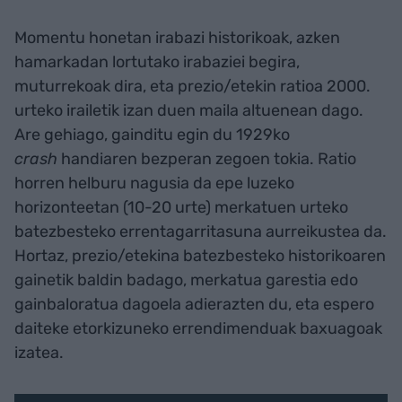
Momentu honetan irabazi historikoak, azken
hamarkadan lortutako irabaziei begira,
muturrekoak dira, eta prezio/etekin ratioa 2000.
urteko irailetik izan duen maila altuenean dago.
Are gehiago, gainditu egin du 1929ko
crash
handiaren bezperan zegoen tokia. Ratio
horren helburu nagusia da epe luzeko
horizonteetan (10-20 urte) merkatuen urteko
batezbesteko errentagarritasuna aurreikustea da.
Hortaz, prezio/etekina batezbesteko historikoaren
gainetik baldin badago, merkatua garestia edo
gainbaloratua dagoela adierazten du, eta espero
daiteke etorkizuneko errendimenduak baxuagoak
izatea.