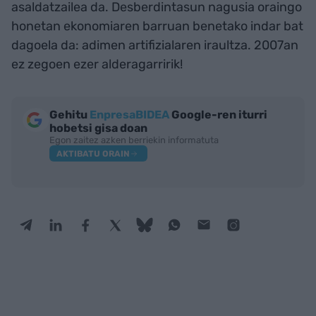
asaldatzailea da. Desberdintasun nagusia oraingo
honetan ekonomiaren barruan benetako indar bat
dagoela da: adimen artifizialaren iraultza. 2007an
ez zegoen ezer alderagarririk!
Gehitu
EnpresaBIDEA
Google-ren iturri
hobetsi gisa doan
Egon zaitez azken berriekin informatuta
AKTIBATU ORAIN