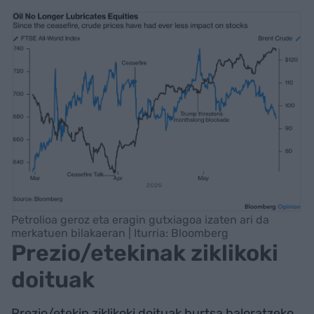
Petrolioa geroz eta eragin gutxiagoa izaten ari da
merkatuen bilakaeran | Iturria: Bloomberg
Prezio/etekinak ziklikoki
doituak
Prezio/etekin ziklikoki doituak burtsa baloratzeko