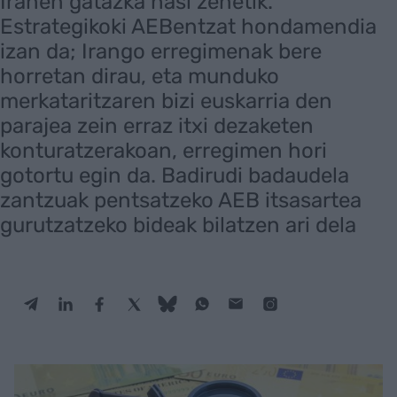
Iranen gatazka hasi zenetik.
Estrategikoki AEBentzat hondamendia
izan da; Irango erregimenak bere
horretan dirau, eta munduko
merkataritzaren bizi euskarria den
parajea zein erraz itxi dezaketen
konturatzerakoan, erregimen hori
gotortu egin da. Badirudi badaudela
zantzuak pentsatzeko AEB itsasartea
gurutzatzeko bideak bilatzen ari dela