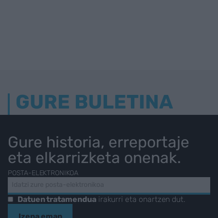
GURE BULETINA
Gure historia, erreportaje
eta elkarrizketa onenak.
POSTA-ELEKTRONIKOA
Datuen tratamendua
irakurri eta onartzen dut.
Izena eman