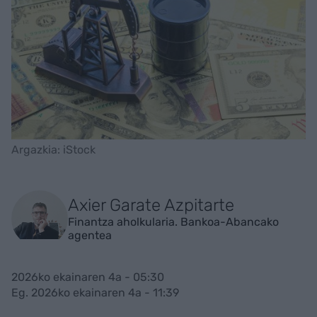
Argazkia: iStock
Axier Garate Azpitarte
Finantza aholkularia. Bankoa-Abancako
agentea
2026ko ekainaren 4a - 05:30
Eg. 2026ko ekainaren 4a - 11:39