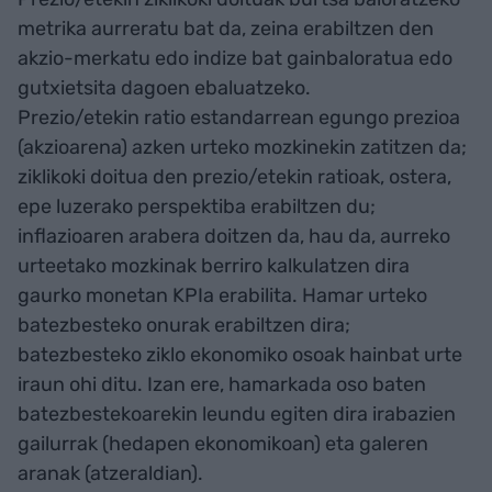
metrika aurreratu bat da, zeina erabiltzen den
akzio-merkatu edo indize bat gainbaloratua edo
gutxietsita dagoen ebaluatzeko.
Prezio/etekin ratio estandarrean egungo prezioa
(akzioarena) azken urteko mozkinekin zatitzen da;
ziklikoki doitua den prezio/etekin ratioak, ostera,
epe luzerako perspektiba erabiltzen du;
inflazioaren arabera doitzen da, hau da, aurreko
urteetako mozkinak berriro kalkulatzen dira
gaurko monetan KPIa erabilita. Hamar urteko
batezbesteko onurak erabiltzen dira;
batezbesteko ziklo ekonomiko osoak hainbat urte
iraun ohi ditu. Izan ere, hamarkada oso baten
batezbestekoarekin leundu egiten dira irabazien
gailurrak (hedapen ekonomikoan) eta galeren
aranak (atzeraldian).