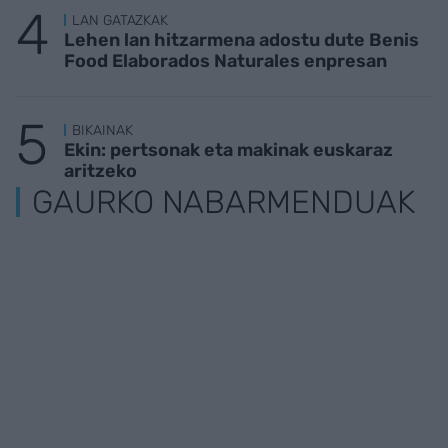
LAN GATAZKAK
Lehen lan hitzarmena adostu dute Benis
Food Elaborados Naturales enpresan
BIKAINAK
Ekin: pertsonak eta makinak euskaraz
aritzeko
GAURKO NABARMENDUAK