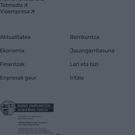
Totmedia
Viaempresa
Aktualitatea
Berrikuntza
Ekonomia
Jasangarritasuna
Finantzak
Lan eta bizi
Enpresak gaur
Iritzia