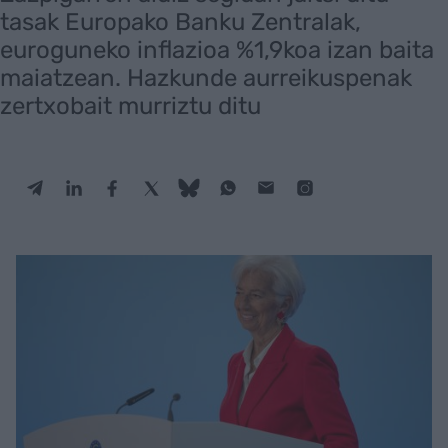
tasak Europako Banku Zentralak,
euroguneko inflazioa %1,9koa izan baita
maiatzean. Hazkunde aurreikuspenak
zertxobait murriztu ditu