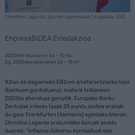
Christine Lagarde, gaurko agerraldian | Argazkia: EBZ
EnpresaBIDEA Erredakzioa
2025eko ekainaren 5a - 15:46
Eg. 2025eko ekainaren 5a - 15:47
%2an da dagoeneko EBZren erreferentziazko tasa
(bankuen gordailuena), mailarik txikienean
2022ko abenduaz geroztik. Europako Banku
Zentralak interes tasak 25 puntu jaistea erabaki
du gaur Frankfurten (Alemania) egindako bileran,
Christine Lagarde erakundeko buruak azaldu
duenez, "inflazioa Gobernu Kontseiluak epe