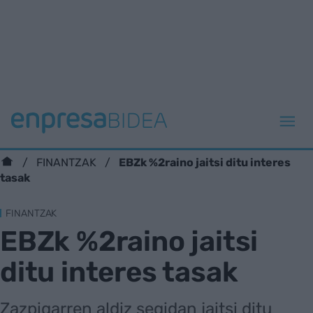
EBZk %2raino jaitsi ditu interes
FINANTZAK
tasak
FINANTZAK
EBZk %2raino jaitsi
ditu interes tasak
Zazpigarren aldiz segidan jaitsi ditu