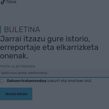
Tiktok
BULETINA
Jarrai itzazu gure istorio,
erreportaje eta elkarrizketa
onenak.
POSTA-ELEKTRONIKOA
Datuen tratamendua
irakurri eta onartzen dut.
Izena eman