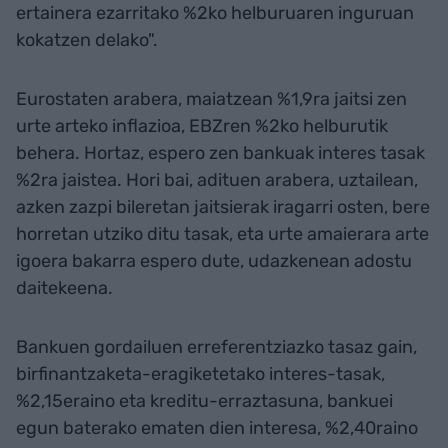
ertainera ezarritako %2ko helburuaren inguruan
kokatzen delako".
Eurostaten arabera, maiatzean %1,9ra jaitsi zen
urte arteko inflazioa, EBZren %2ko helburutik
behera. Hortaz, espero zen bankuak interes tasak
%2ra jaistea. Hori bai, adituen arabera, uztailean,
azken zazpi bileretan jaitsierak iragarri osten, bere
horretan utziko ditu tasak, eta urte amaierara arte
igoera bakarra espero dute, udazkenean adostu
daitekeena.
Bankuen gordailuen erreferentziazko tasaz gain,
birfinantzaketa-eragiketetako interes-tasak,
%2,15eraino eta kreditu-erraztasuna, bankuei
egun baterako ematen dien interesa, %2,40raino