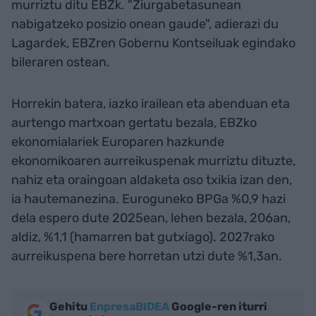
murriztu ditu EBZk. "Ziurgabetasunean
nabigatzeko posizio onean gaude", adierazi du
Lagardek, EBZren Gobernu Kontseiluak egindako
bileraren ostean.
Horrekin batera, iazko irailean eta abenduan eta
aurtengo martxoan gertatu bezala, EBZko
ekonomialariek Europaren hazkunde
ekonomikoaren aurreikuspenak murriztu dituzte,
nahiz eta oraingoan aldaketa oso txikia izan den,
ia hautemanezina. Euroguneko BPGa %0,9 hazi
dela espero dute 2025ean, lehen bezala, 206an,
aldiz, %1,1 (hamarren bat gutxiago). 2027rako
aurreikuspena bere horretan utzi dute %1,3an.
Gehitu
EnpresaBIDEA
Google-ren iturri