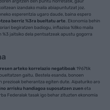
doren argitzen den puntu horretatik, gaur
koitzean izandako maila abiapuntutzat joz.
ueneko esperentzia ugaro daude, baina espero
tzea berriz %3ra bueltatu arte
. Ekonomia behin
toriari begiratzen badiogu, inflazioa %8ko maila
n %3 jaitsiko dela pentsatzeak apustu gogorra
na
resen arteko korrelazio negatiboak
1967tik
 bueltatzen gaitu. Bestela esanda, bonoen
n prezioak beherantza egiten dute. Aipaturiko aro
aino arrisku handiagoa suposatzen zuen
eta
rba Federalak tasak igo behar zituzten ekonomia