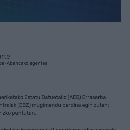
arte
nkoa-Abancako agentea
eriketako Estatu Batuetako (AEB) Erreserba
ntralak (EBZ) mugimendu berdina egin zuten:
rrizko puntutan.
egindako iragarpenak (Lagarderen adierazpenak: