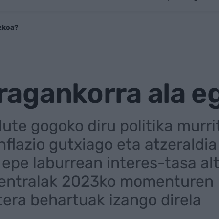
azkoa?
 iragankorra ala 
dute gogoko diru politika murri
nflazio gutxiago eta atzeraldia
 epe laburrean interes-tasa al
entralak 2023ko momenturen ba
itera behartuak izango direla