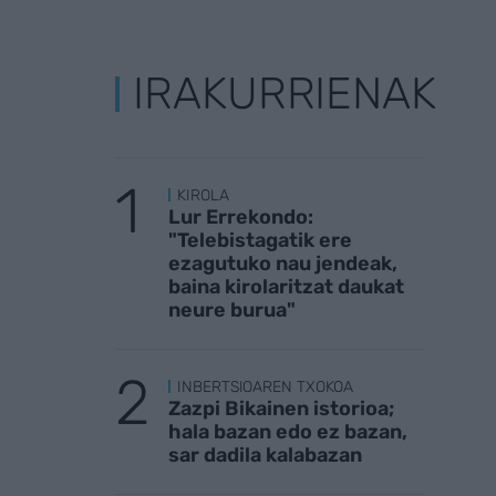
IRAKURRIENAK
KIROLA
Lur Errekondo:
"Telebistagatik ere
ezagutuko nau jendeak,
baina kirolaritzat daukat
neure burua"
INBERTSIOAREN TXOKOA
Zazpi Bikainen istorioa;
hala bazan edo ez bazan,
sar dadila kalabazan