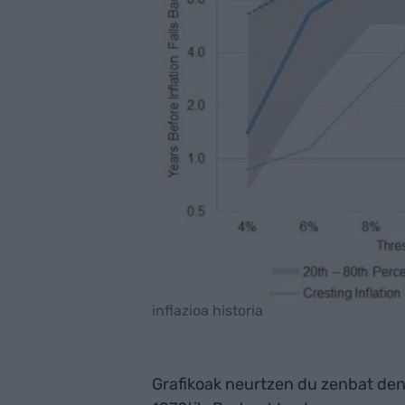
inflazioa historia
Grafikoak neurtzen du zenbat denb