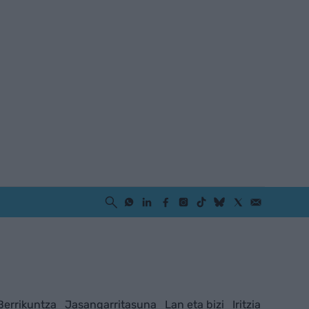
Berrikuntza
Jasangarritasuna
Lan eta bizi
Iritzia