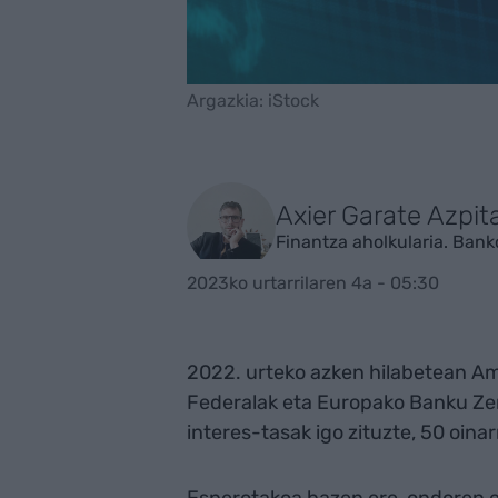
Argazkia: iStock
Axier Garate Azpit
Finantza aholkularia. Ba
2023ko urtarrilaren 4a - 05:30
2022. urteko azken hilabetean Am
Federalak eta Europako Banku Ze
interes-tasak igo zituzte, 50 oina
Esperotakoa bazen ere, ondoren 