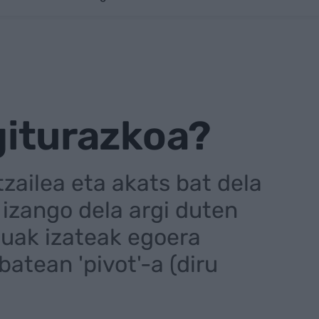
egiturazkoa?
tzailea eta akats bat dela
 izango dela argi duten
tuak izateak egoera
tean 'pivot'-a (diru