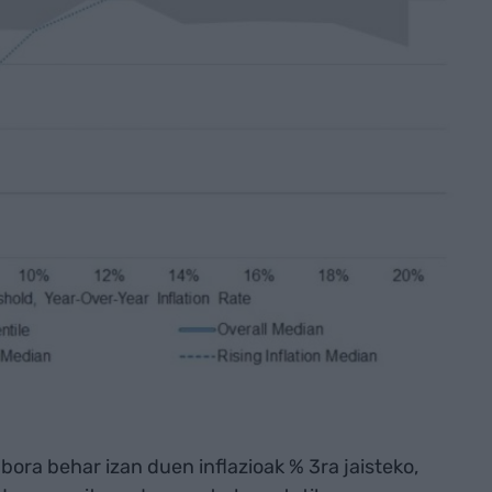
ora behar izan duen inflazioak % 3ra jaisteko,