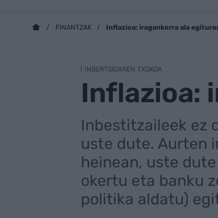
Inflazioa: iragankorra ala egitur
FINANTZAK
INBERTSIOAREN TXOKOA
Inflazioa:
Inbestitzaileek ez 
uste dute. Aurten i
heinean, uste dute
okertu eta banku z
politika aldatu) eg