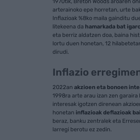
1970tik, Breton Woods aroaren on
arterainoko epe horretan, urte ba
Inflazioak %8ko maila gainditu d
litekeena da
hamarkada bat igaro
eta berriz aldatzen doa, baina his
lortu duen honetan, 12 hilabeteta
dirudi.
Inflazio erregime
2022an
akzioen eta bonoen inte
1998ra arte arau izan zen garaira
interesak igotzen direnean akzioe
honetan
inflazioak deflazioak b
beraz, banku zentralek eta Errese
larregi berotu ez zedin.