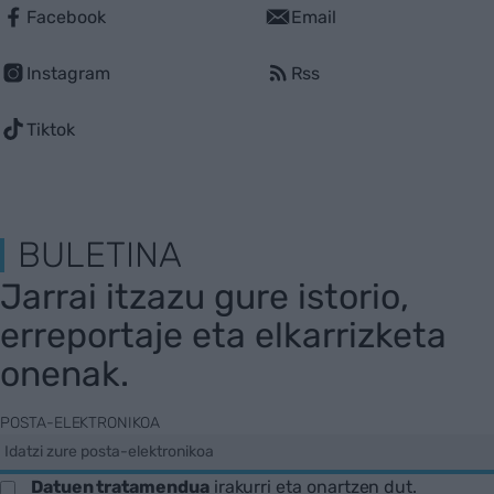
Facebook
Email
Instagram
Rss
Tiktok
BULETINA
Jarrai itzazu gure istorio,
erreportaje eta elkarrizketa
onenak.
POSTA-ELEKTRONIKOA
Datuen tratamendua
irakurri eta onartzen dut.