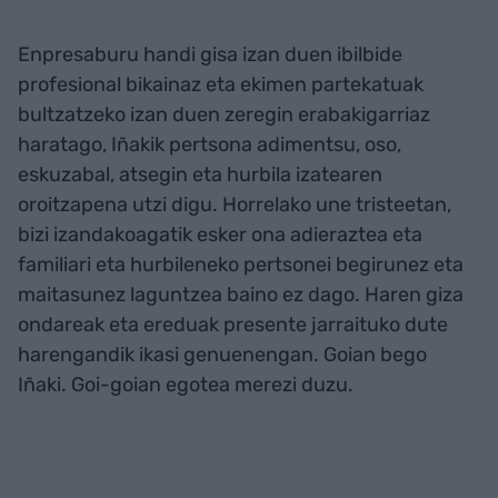
Enpresaburu handi gisa izan duen ibilbide
profesional bikainaz eta ekimen partekatuak
bultzatzeko izan duen zeregin erabakigarriaz
haratago, Iñakik pertsona adimentsu, oso,
eskuzabal, atsegin eta hurbila izatearen
oroitzapena utzi digu. Horrelako une tristeetan,
bizi izandakoagatik esker ona adieraztea eta
familiari eta hurbileneko pertsonei begirunez eta
maitasunez laguntzea baino ez dago. Haren giza
ondareak eta ereduak presente jarraituko dute
harengandik ikasi genuenengan. Goian bego
Iñaki. Goi-goian egotea merezi duzu.