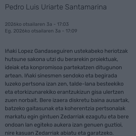
Pedro Luis Uriarte Santamarina
2026ko otsailaren 3a - 17:03
Eg. 2026ko otsailaren 3a - 17:09
Iñaki Lopez Gandaseguiren ustekabeko heriotzak
hutsune sakona utzi du berarekin proiektuak,
ideiak eta konpromisoa partekatzen ditugunon
artean. Iñaki sinesmen sendoko eta begirada
luzeko pertsona izan zen, talde-lana besteekiko
eta etorkizunarekiko erantzukizun gisa ulertzen
zuen norbait. Bere izaera diskretu baina ausartak,
batzeko gaitasunak eta koherentzia pertsonalak
markatu egin gintuen Zedarriak ezagutu eta bere
ondoan lan egiteko aukera izan genuen guztioi,
nire kasuan Zedarriak abiatu eta garatzeko.