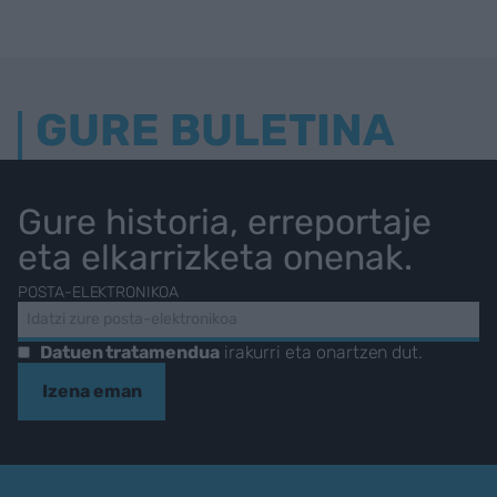
GURE BULETINA
Gure historia, erreportaje
eta elkarrizketa onenak.
POSTA-ELEKTRONIKOA
Datuen tratamendua
irakurri eta onartzen dut.
Izena eman