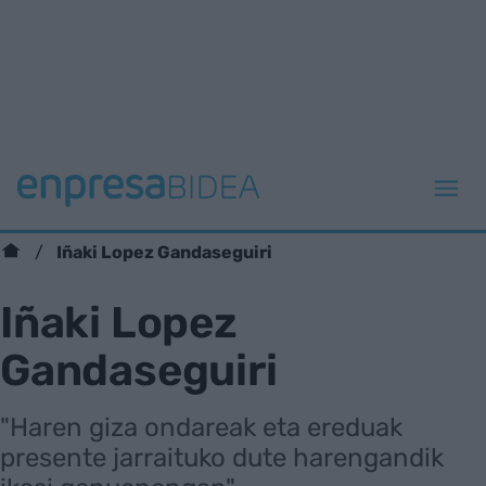
Iñaki Lopez Gandaseguiri
Iñaki Lopez
Gandaseguiri
"Haren giza ondareak eta ereduak
presente jarraituko dute harengandik