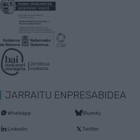
JARRAITU ENPRESABIDEA
Whatsapp
Bluesky
Linkedin
Twitter