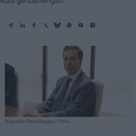
ikasi genuenengan"
Argazkia: Raul Bogajo / Foku