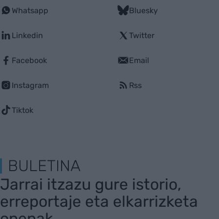
Whatsapp
Bluesky
Linkedin
Twitter
Facebook
Email
Instagram
Rss
Tiktok
BULETINA
Jarrai itzazu gure istorio,
erreportaje eta elkarrizketa
onenak.