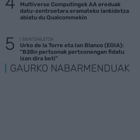
Multiverse Computingek AA ereduak
datu-zentroetara eramateko lankidetza
abiatu du Qualcommekin
EKINTZAILETZA
Urko de la Torre eta Ian Blanco (EGIA):
"B2Bn pertsonak pertsonengan fidatu
izan dira beti"
GAURKO NABARMENDUAK