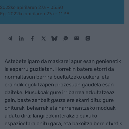
2022ko apirilaren 27a - 05:30
Eg. 2022ko apirilaren 27a - 11:38
Astebete igaro da maskarei agur esan genienetik
ia esparru guztietan. Horrekin batera etorri da
normaltasun berrira bueltatzeko aukera, eta
oraindik egokitzapen prozesuan gaudela esan
daiteke. Musukoak gure irribarrea ezkutatzeaz
gain, beste zenbait gauza ere ekarri ditu: gure
ohiturak, beharrak eta harremantzeko moduak
aldatu dira; langileok interakzio baxuko
espazioetara ohitu gara, eta bakoitza bere etxetik