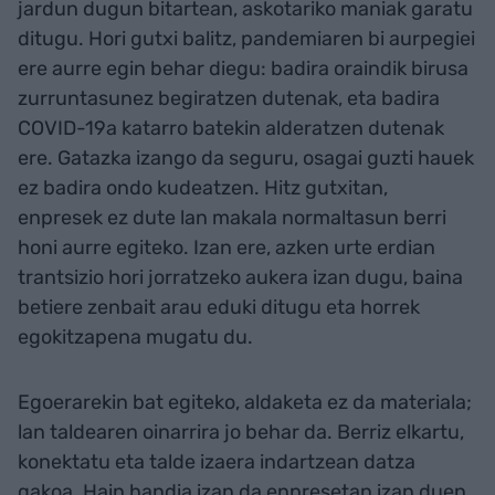
jardun dugun bitartean, askotariko maniak garatu
ditugu. Hori gutxi balitz, pandemiaren bi aurpegiei
ere aurre egin behar diegu: badira oraindik birusa
zurruntasunez begiratzen dutenak, eta badira
COVID-19a katarro batekin alderatzen dutenak
ere. Gatazka izango da seguru, osagai guzti hauek
ez badira ondo kudeatzen. Hitz gutxitan,
enpresek ez dute lan makala normaltasun berri
honi aurre egiteko. Izan ere, azken urte erdian
trantsizio hori jorratzeko aukera izan dugu, baina
betiere zenbait arau eduki ditugu eta horrek
egokitzapena mugatu du.
Egoerarekin bat egiteko, aldaketa ez da materiala;
lan taldearen oinarrira jo behar da. Berriz elkartu,
konektatu eta talde izaera indartzean datza
gakoa. Hain handia izan da enpresetan izan duen