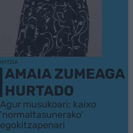
IRITZIA
AMAIA ZUMEAGA
HURTADO
Agur musukoari; kaixo
'normaltasunerako'
egokitzapenari