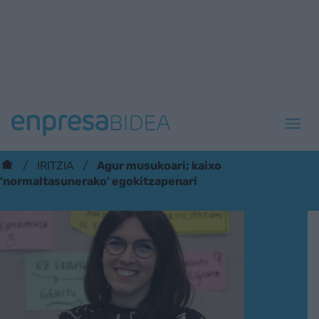
Agur musukoari; kaixo
IRITZIA
'normaltasunerako' egokitzapenari