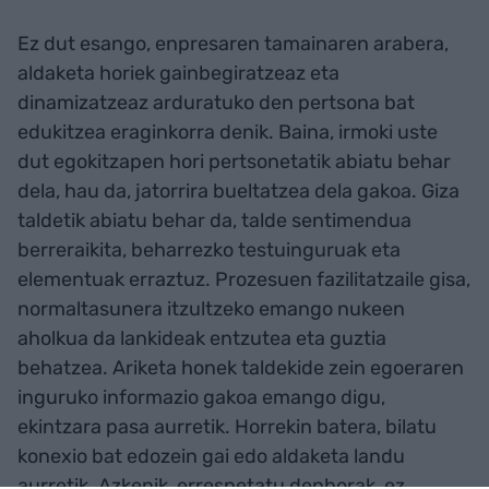
Ez dut esango, enpresaren tamainaren arabera,
aldaketa horiek gainbegiratzeaz eta
dinamizatzeaz arduratuko den pertsona bat
edukitzea eraginkorra denik. Baina, irmoki uste
dut egokitzapen hori pertsonetatik abiatu behar
dela, hau da, jatorrira bueltatzea dela gakoa. Giza
taldetik abiatu behar da, talde sentimendua
berreraikita, beharrezko testuinguruak eta
elementuak erraztuz. Prozesuen fazilitatzaile gisa,
normaltasunera itzultzeko emango nukeen
aholkua da lankideak entzutea eta guztia
behatzea. Ariketa honek taldekide zein egoeraren
inguruko informazio gakoa emango digu,
ekintzara pasa aurretik. Horrekin batera, bilatu
konexio bat edozein gai edo aldaketa landu
aurretik. Azkenik, errespetatu denborak, ez