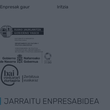
Enpresak gaur
Iritzia
JARRAITU ENPRESABIDEA