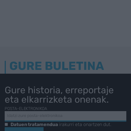
GURE BULETINA
Gure historia, erreportaje
eta elkarrizketa onenak.
POSTA-ELEKTRONIKOA
Datuen tratamendua
irakurri eta onartzen dut.