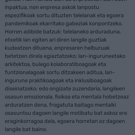
inpaktua, non enpresa askok lanpostu
espezifikoak sortu dituzten telelanak eta egoera
pandemikoak ekarritako gabeziak konpontzeko.
Horren adibide batzuk: telelaneko arduraduna,
etxetik lan egiten ari diren langile guztiak
kudeatzen dituena, enpresaren helburuak
betetzen direla egiaztatzeko; lan-inguruneetako
arkitektoa, bulego kolaboratiboagoak eta
funtzionalagoak sortu ditzakeen aditua, lan-
ingurune praktikoagoak eta inklusiboagoak
diseinatzeko; edo ongizate zuzendaria, langileen
osasun emozionala, fisikoa eta mentala hobetzeaz
arduratzen dena, frogatuta baitago mentalki
osasuntsu dagoen langile motibatu bat askoz ere
eraginkorragoa dela, egoera horretan ez dagoen
langile bat baino.