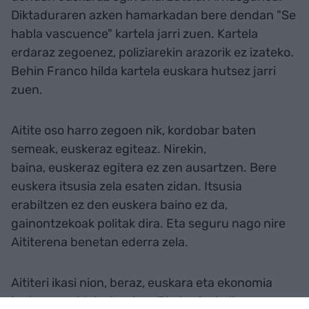
Diktaduraren azken hamarkadan bere dendan "Se
habla vascuence" kartela jarri zuen. Kartela
erdaraz zegoenez, poliziarekin arazorik ez izateko.
Behin Franco hilda kartela euskara hutsez jarri
zuen.
Aitite oso harro zegoen nik, kordobar baten
semeak, euskeraz egiteaz. Nirekin,
baina, euskeraz egitera ez zen ausartzen. Bere
euskera itsusia zela esaten zidan. Itsusia
erabiltzen ez den euskera baino ez da,
gainontzekoak politak dira. Eta seguru nago nire
Aititerena benetan ederra zela.
Aititeri ikasi nion, beraz, euskara eta ekonomia
justuaren aldeko hautua. Eta horixek dira