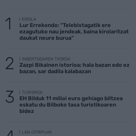
KIROLA
Lur Errekondo: "Telebistagatik ere
ezagutuko nau jendeak, baina kirolaritzat
daukat neure burua"
INBERTSIOAREN TXOKOA
Zazpi Bikainen istorioa; hala bazan edo ez
bazan, sar dadila kalabazan
TURISMOA
EH Bilduk 11 milioi euro gehiago biltzea
eskatu du Bilboko tasa turistikoaren
bidez
LAN ISTRIPUAK