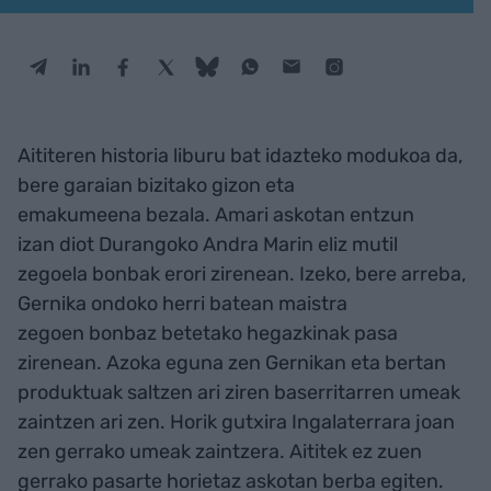
Aititeren historia liburu bat idazteko modukoa da,
bere garaian bizitako gizon eta
emakumeena bezala. Amari askotan entzun
izan diot Durangoko Andra Marin eliz mutil
zegoela bonbak erori zirenean. Izeko, bere arreba,
Gernika ondoko herri batean maistra
zegoen bonbaz betetako hegazkinak pasa
zirenean. Azoka eguna zen Gernikan eta bertan
produktuak saltzen ari ziren baserritarren umeak
zaintzen ari zen. Horik gutxira Ingalaterrara joan
zen gerrako umeak zaintzera. Aititek ez zuen
gerrako pasarte horietaz askotan berba egiten.