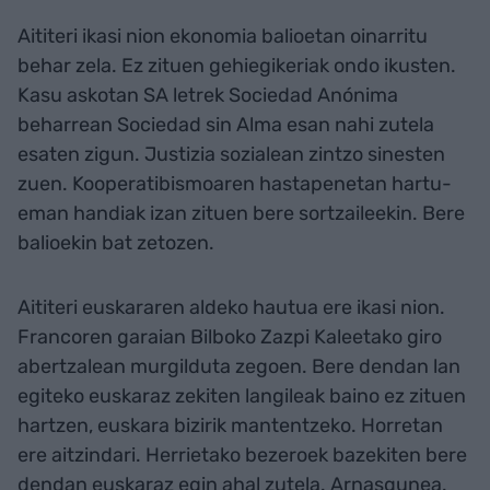
Aititeri ikasi nion ekonomia balioetan oinarritu
behar zela. Ez zituen gehiegikeriak ondo ikusten.
Kasu askotan SA letrek Sociedad Anónima
beharrean Sociedad sin Alma esan nahi zutela
esaten zigun. Justizia sozialean zintzo sinesten
zuen. Kooperatibismoaren hastapenetan hartu-
eman handiak izan zituen bere sortzaileekin. Bere
balioekin bat zetozen.
Aititeri euskararen aldeko hautua ere ikasi nion.
Francoren garaian Bilboko Zazpi Kaleetako giro
abertzalean murgilduta zegoen. Bere dendan lan
egiteko euskaraz zekiten langileak baino ez zituen
hartzen, euskara bizirik mantentzeko. Horretan
ere aitzindari. Herrietako bezeroek bazekiten bere
dendan euskaraz egin ahal zutela. Arnasgunea.