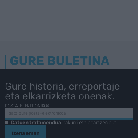
GURE BULETINA
Gure historia, erreportaje
eta elkarrizketa onenak.
POSTA-ELEKTRONIKOA
Datuen tratamendua
irakurri eta onartzen dut.
Izena eman