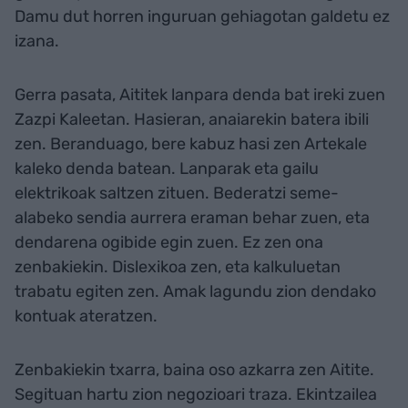
Damu dut horren inguruan gehiagotan galdetu ez
izana.
Gerra pasata, Aititek lanpara denda bat ireki zuen
Zazpi Kaleetan. Hasieran, anaiarekin batera ibili
zen. Beranduago, bere kabuz hasi zen Artekale
kaleko denda batean. Lanparak eta gailu
elektrikoak saltzen zituen. Bederatzi seme-
alabeko sendia aurrera eraman behar zuen, eta
dendarena ogibide egin zuen. Ez zen ona
zenbakiekin. Dislexikoa zen, eta kalkuluetan
trabatu egiten zen. Amak lagundu zion dendako
kontuak ateratzen.
Zenbakiekin txarra, baina oso azkarra zen Aitite.
Segituan hartu zion negozioari traza. Ekintzailea