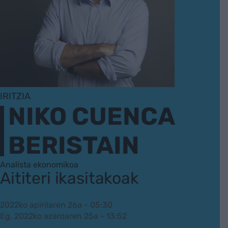
IRITZIA
NIKO CUENCA
BERISTAIN
Analista ekonomikoa
Aititeri ikasitakoak
2022ko apirilaren 26a - 05:30
Eg. 2022ko azaroaren 25a - 13:52