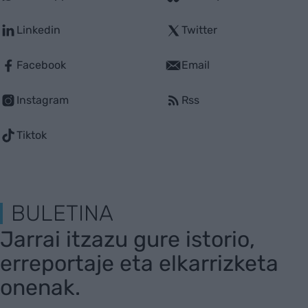
Linkedin
Twitter
Facebook
Email
Instagram
Rss
Tiktok
BULETINA
Jarrai itzazu gure istorio,
erreportaje eta elkarrizketa
onenak.