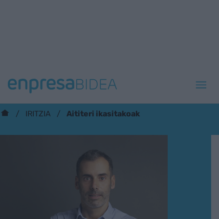
Aititeri ikasitakoak
IRITZIA