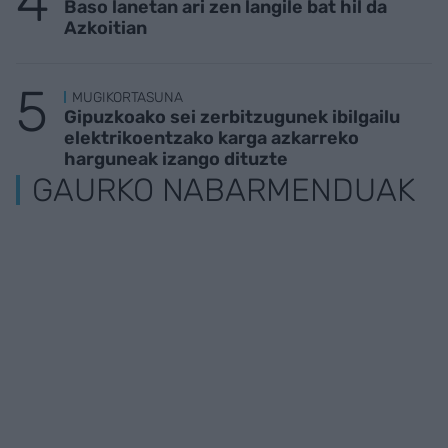
Baso lanetan ari zen langile bat hil da
Azkoitian
MUGIKORTASUNA
Gipuzkoako sei zerbitzugunek ibilgailu
elektrikoentzako karga azkarreko
harguneak izango dituzte
GAURKO NABARMENDUAK