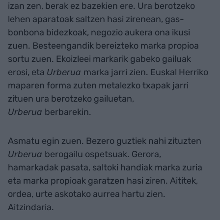
izan zen, berak ez bazekien ere. Ura berotzeko
lehen aparatoak saltzen hasi zirenean, gas-
bonbona bidezkoak, negozio aukera ona ikusi
zuen. Besteengandik bereizteko marka propioa
sortu zuen. Ekoizleei markarik gabeko gailuak
erosi, eta
Urberua
marka jarri zien. Euskal Herriko
maparen forma zuten metalezko txapak jarri
zituen ura berotzeko gailuetan,
Urberua
berbarekin.
Asmatu egin zuen. Bezero guztiek nahi zituzten
Urberua
berogailu ospetsuak. Gerora,
hamarkadak pasata, saltoki handiak marka zuria
eta marka propioak garatzen hasi ziren. Aititek,
ordea, urte askotako aurrea hartu zien.
Aitzindaria.