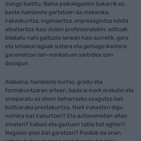
izango baititu. Baina psikologoekin bakarrik ez,
beste hainbeste gertatzen da mekanika,
irakaskuntza, ingeniaritza, enpresagintza edota
albaitaritza ikasi duten profesionalekin: adituak
bilakatu nahi gaituzte lanean hasi aurretik, gero
eta lehiakorragoak izatera eta gehiago ikastera
garamatzan lan-merkatuan sarbidea izan
dezagun.
Alabaina, hainbeste kurtso, gradu eta
formakuntzaren artean, bada ia inork erakutsi eta
erreparatu ez dioen beharrezko ezagutza bat:
bizitzarako prestakuntza. Nork irakasten digu
nomina bat irakurtzen? Eta autonometan altan
ematen? Irabazi eta gastuen tabla bat egiten?
Negozio-plan bat garatzen? Posible da orain