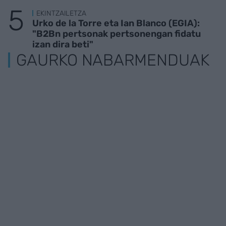
EKINTZAILETZA
Urko de la Torre eta Ian Blanco (EGIA):
"B2Bn pertsonak pertsonengan fidatu
izan dira beti"
GAURKO NABARMENDUAK