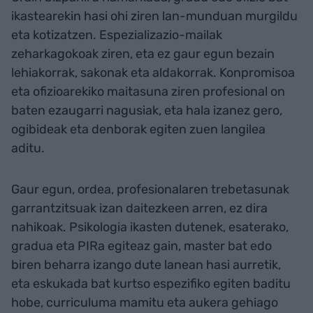
ikastearekin hasi ohi ziren lan-munduan murgildu
eta kotizatzen. Espezializazio-mailak
zeharkagokoak ziren, eta ez gaur egun bezain
lehiakorrak, sakonak eta aldakorrak. Konpromisoa
eta ofizioarekiko maitasuna ziren profesional on
baten ezaugarri nagusiak, eta hala izanez gero,
ogibideak eta denborak egiten zuen langilea
aditu.
Gaur egun, ordea, profesionalaren trebetasunak
garrantzitsuak izan daitezkeen arren, ez dira
nahikoak. Psikologia ikasten dutenek, esaterako,
gradua eta PIRa egiteaz gain, master bat edo
biren beharra izango dute lanean hasi aurretik,
eta eskukada bat kurtso espezifiko egiten baditu
hobe, curriculuma mamitu eta aukera gehiago