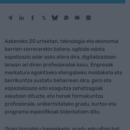
Azkeneko 20 urteetan, teknologia eta ekonomia
berrien sorrerarekin batera, ogibide edota
espelizazio adar asko atera dira, digitalizazioan
lanean ari diren profesionalak kasu. Enpresak
merkatura egokitzeko etengabeko moldaketa eta
berrikuntza sustatu beharrean dira, gero eta
espezializazio edo ezagutza zehatzagoak
eskatzen dituzte, eta honek formakuntza
profesionala, unibertsitateko gradu, kurtso eta
programa espezifikoak biderkatzen ditu.
Orain bizpahiru hamarkada, gradu edo ofizio bat