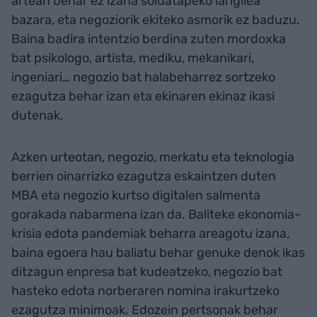
artean behar ez izana soldatapeko langilea
bazara, eta negoziorik ekiteko asmorik ez baduzu.
Baina badira intentzio berdina zuten mordoxka
bat psikologo, artista, mediku, mekanikari,
ingeniari… negozio bat halabeharrez sortzeko
ezagutza behar izan eta ekinaren ekinaz ikasi
dutenak.
Azken urteotan, negozio, merkatu eta teknologia
berrien oinarrizko ezagutza eskaintzen duten
MBA eta negozio kurtso digitalen salmenta
gorakada nabarmena izan da. Baliteke ekonomia-
krisia edota pandemiak beharra areagotu izana,
baina egoera hau baliatu behar genuke denok ikas
ditzagun enpresa bat kudeatzeko, negozio bat
hasteko edota norberaren nomina irakurtzeko
ezagutza minimoak. Edozein pertsonak behar