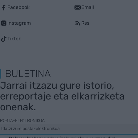
Facebook
Email
Instagram
Rss
Tiktok
BULETINA
Jarrai itzazu gure istorio,
erreportaje eta elkarrizketa
onenak.
POSTA-ELEKTRONIKOA