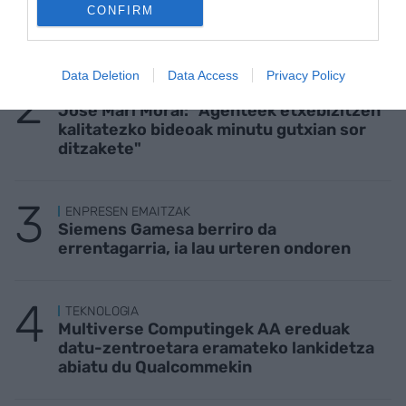
KIROLA
CONFIRM
Trainerua uretaratzea, urte osoko gastua
Data Deletion
Data Access
Privacy Policy
ETXEBIZITZA
Jose Mari Moral: "Agenteek etxebizitzen
kalitatezko bideoak minutu gutxian sor
ditzakete"
ENPRESEN EMAITZAK
Siemens Gamesa berriro da
errentagarria, ia lau urteren ondoren
TEKNOLOGIA
Multiverse Computingek AA ereduak
datu-zentroetara eramateko lankidetza
abiatu du Qualcommekin