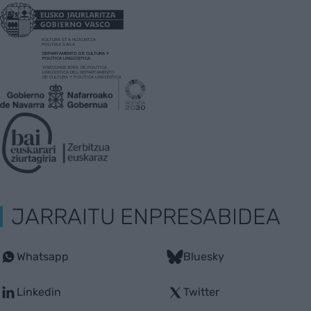
JARRAITU ENPRESABIDEA
Whatsapp
Bluesky
Linkedin
Twitter