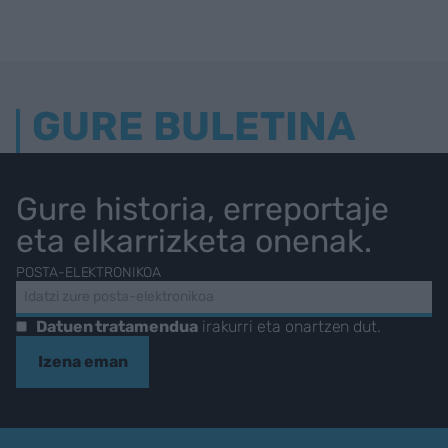
GURE BULETINA
Gure historia, erreportaje
eta elkarrizketa onenak.
POSTA-ELEKTRONIKOA
Datuen tratamendua
irakurri eta onartzen dut.
Izena eman