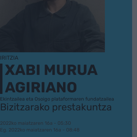
IRITZIA
XABI MURUA
AGIRIANO
Ekintzailea eta Osoigo plataformaren fundatzailea
Bizitzarako prestakuntza
2022ko maiatzaren 16a - 05:30
Eg. 2022ko maiatzaren 16a - 08:48