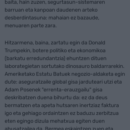
baita, hain zuzen, segurtasun-sistemaren
barruan eta kanpoan daudenen arteko
desberdintasuna: mahaian ez bazaude,
menuaren parte zara.
Hitzarmena, baina, zartatu egin da Donald
Trumpekin, botere politiko eta ekonomikoa
(barkatu erredundantzia) ehuntzen dituen
laborategietan sortutako dinosauro baldarrarekin.
Ameriketako Estatu Batuek negozio-aldaketa egin
dute: aseguratzaile global gisa jarduteari utzi eta
Adam Posenek "errenta-erauzgailu" gisa
deskribatzen duena bihurtu da: ez da deus
bermatzen eta apeta hutsaren inertziaz faktura
igo eta gehiago ordaintzen ez baduzu zerbitzua
eten egingo dizula mehatxua egiten duen
abusatzailea da. Bermea eskaintzen zuen eta