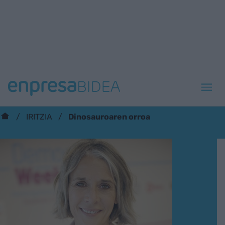
Dinosauroaren orroa
IRITZIA