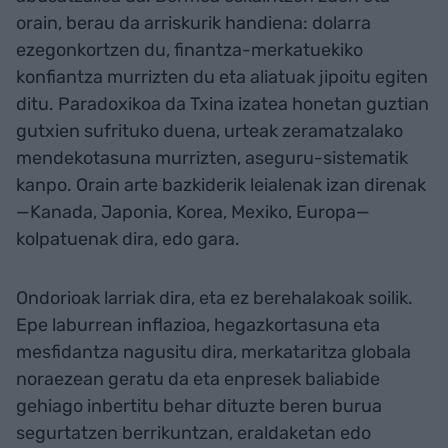
orain, berau da arriskurik handiena: dolarra
ezegonkortzen du, finantza-merkatuekiko
konfiantza murrizten du eta aliatuak jipoitu egiten
ditu. Paradoxikoa da Txina izatea honetan guztian
gutxien sufrituko duena, urteak zeramatzalako
mendekotasuna murrizten, aseguru-sistematik
kanpo. Orain arte bazkiderik leialenak izan direnak
—Kanada, Japonia, Korea, Mexiko, Europa—
kolpatuenak dira, edo gara.
Ondorioak larriak dira, eta ez berehalakoak soilik.
Epe laburrean inflazioa, hegazkortasuna eta
mesfidantza nagusitu dira, merkataritza globala
noraezean geratu da eta enpresek baliabide
gehiago inbertitu behar dituzte beren burua
segurtatzen berrikuntzan, eraldaketan edo