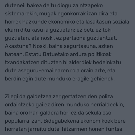
dutenei: bakea deitu diogu zaintzapeko
sistemarekin, mugak egonkorrak izan dira eta
horrek hazkunde ekonomiko eta lasaitasun soziala
ekarri ditu kasu ia guztietan; ez beti, ez toki
guztietan, eta noski, ez pertsona guztientzat.
Akastuna? Noski, baina segurtasuna, azken
batean, Estatu Batuetako ardura politikoak
txandakatzen dituzten bi alderdiek bedeinkatu
dute aseguru-emailearen rola orain arte, eta
berdin egin dute munduko eragile gehienek.
Zilegi da galdetzea zer gertatzen den poliza
ordaintzeko gai ez diren munduko herrialdeekin,
baina oro har, galdera hori ez da sekula oso
popularra izan. Bidegabekeria ekonomikoek bere
horretan jarraitu dute, hitzarmen honen funtsa