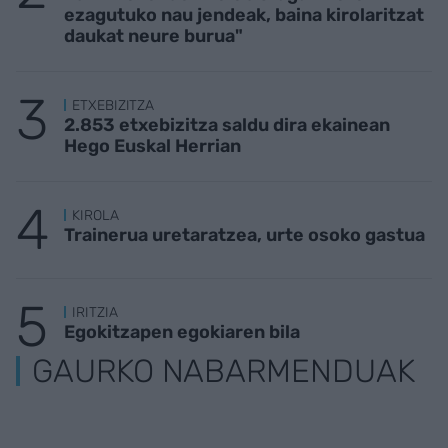
ezagutuko nau jendeak, baina kirolaritzat
daukat neure burua"
ETXEBIZITZA
2.853 etxebizitza saldu dira ekainean
Hego Euskal Herrian
KIROLA
Trainerua uretaratzea, urte osoko gastua
IRITZIA
Egokitzapen egokiaren bila
GAURKO NABARMENDUAK