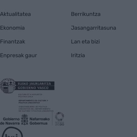
Aktualitatea
Berrikuntza
Ekonomia
Jasangarritasuna
Finantzak
Lan eta bizi
Enpresak gaur
Iritzia