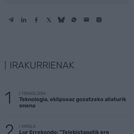
IRAKURRIENAK
TEKNOLOGIA
Teknologia, eklipseaz gozatzeko aliaturik
onena
KIROLA
Lur Errekondo: "Telebistagatik ere