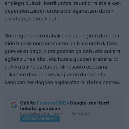
enplegu duinak, berrikuntza iraunkorra eta elkar-
dependentziaren ardura bereganatzen duten
aliantzak, besteak bete.
Gure eguneroko erabakiek bidea egiten dute eta
bide horrek nora eramaten gaituen erabakitzea
gure esku dago. Nora goazen galdetu eta aukera
egiteko unea iritsi, eta itxura guztien arabera, bi
aukera baino ez daude: dinosauro aseezina
elikatzen den belazetara joatea da bat, eta
kanpoan zer dagoen esploratzera irtetea bestea.
Gehitu
EnpresaBIDEA
Google-ren iturri
hobetsi gisa doan
Egon zaitez azken berriekin informatuta
AKTIBATU ORAIN