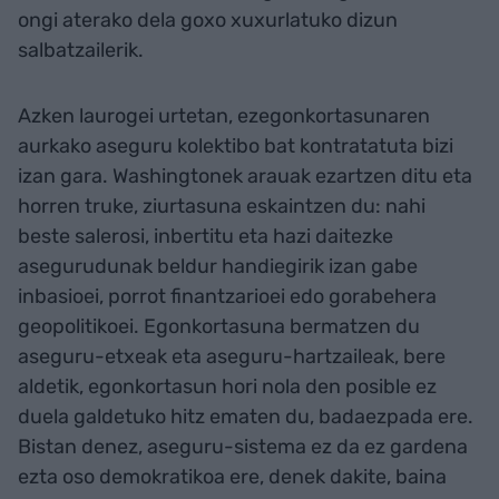
ongi aterako dela goxo xuxurlatuko dizun
salbatzailerik.
Azken laurogei urtetan, ezegonkortasunaren
aurkako aseguru kolektibo bat kontratatuta bizi
izan gara. Washingtonek arauak ezartzen ditu eta
horren truke, ziurtasuna eskaintzen du: nahi
beste salerosi, inbertitu eta hazi daitezke
asegurudunak beldur handiegirik izan gabe
inbasioei, porrot finantzarioei edo gorabehera
geopolitikoei. Egonkortasuna bermatzen du
aseguru-etxeak eta aseguru-hartzaileak, bere
aldetik, egonkortasun hori nola den posible ez
duela galdetuko hitz ematen du, badaezpada ere.
Bistan denez, aseguru-sistema ez da ez gardena
ezta oso demokratikoa ere, denek dakite, baina