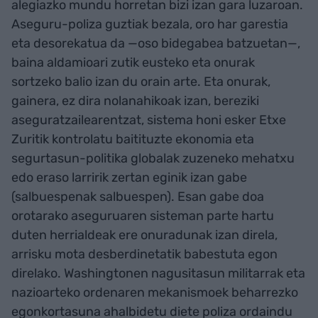
alegiazko mundu horretan bizi izan gara luzaroan.
Aseguru-poliza guztiak bezala, oro har garestia
eta desorekatua da —oso bidegabea batzuetan—,
baina aldamioari zutik eusteko eta onurak
sortzeko balio izan du orain arte. Eta onurak,
gainera, ez dira nolanahikoak izan, bereziki
aseguratzailearentzat, sistema honi esker Etxe
Zuritik kontrolatu baitituzte ekonomia eta
segurtasun-politika globalak zuzeneko mehatxu
edo eraso larririk zertan eginik izan gabe
(salbuespenak salbuespen). Esan gabe doa
orotarako aseguruaren sisteman parte hartu
duten herrialdeak ere onuradunak izan direla,
arrisku mota desberdinetatik babestuta egon
direlako. Washingtonen nagusitasun militarrak eta
nazioarteko ordenaren mekanismoek beharrezko
egonkortasuna ahalbidetu diete poliza ordaindu