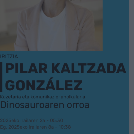
IRITZIA
PILAR KALTZADA
GONZÁLEZ
Kazetaria eta komunikazio-aholkularia
Dinosauroaren orroa
2025eko irailaren 2a - 05:30
Eg. 2025eko irailaren 8a - 10:38