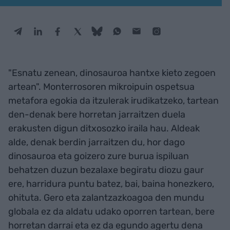
"Esnatu zenean, dinosauroa hantxe kieto zegoen
artean". Monterrosoren mikroipuin ospetsua
metafora egokia da itzulerak irudikatzeko, tartean
den-denak bere horretan jarraitzen duela
erakusten digun ditxosozko iraila hau. Aldeak
alde, denak berdin jarraitzen du, hor dago
dinosauroa eta goizero zure burua ispiluan
behatzen duzun bezalaxe begiratu diozu gaur
ere, harridura puntu batez, bai, baina honezkero,
ohituta. Gero eta zalantzazkoagoa den mundu
globala ez da aldatu udako oporren tartean, bere
horretan darrai eta ez da egundo agertu dena