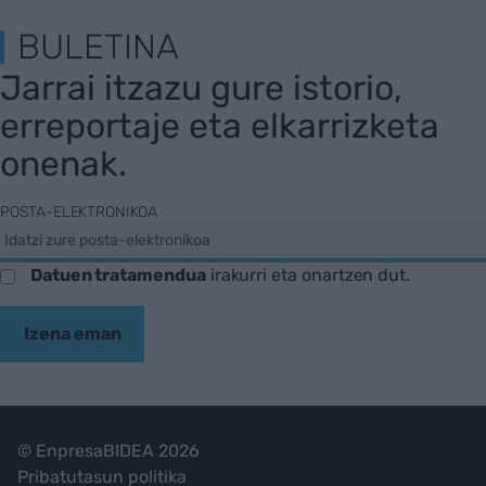
BULETINA
Jarrai itzazu gure istorio,
erreportaje eta elkarrizketa
onenak.
POSTA-ELEKTRONIKOA
Datuen tratamendua
irakurri eta onartzen dut.
Izena eman
© EnpresaBIDEA 2026
Pribatutasun politika