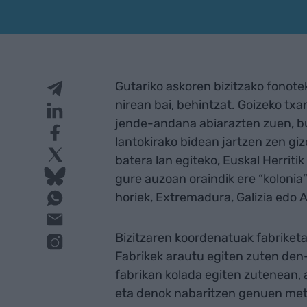
Gutariko askoren bizitzako fonote
nirean bai, behintzat. Goizeko tx
jende-andana abiarazten zuen, buz
lantokirako bidean jartzen zen g
batera lan egiteko, Euskal Herritik
gure auzoan oraindik ere “kolonia”
horiek, Extremadura, Galizia edo 
Bizitzaren koordenatuak fabriket
Fabrikek arautu egiten zuten den
fabrikan kolada egiten zutenean,
eta denok nabaritzen genuen metal