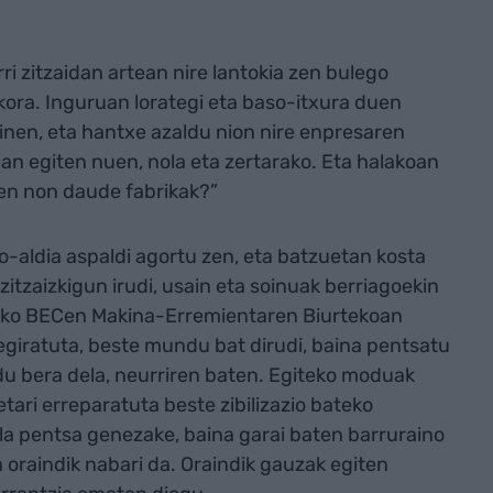
rri zitzaidan artean nire lantokia zen bulego
kora. Inguruan lorategi eta baso-itxura duen
nen, eta hantxe azaldu nion nire enpresaren
 lan egiten nuen, nola eta zertarako. Eta halakoan
men non daude fabrikak?”
o-aldia aspaldi agortu zen, eta batzuetan kosta
zitzaizkigun irudi, usain eta soinuak berriagoekin
oko BECen Makina-Erremientaren Biurtekoan
begiratuta, beste mundu bat dirudi, baina pentsatu
u bera dela, neurriren baten. Egiteko moduak
etari erreparatuta beste zibilizazio bateko
ula pentsa genezake, baina garai baten barruraino
 oraindik nabari da. Oraindik gauzak egiten