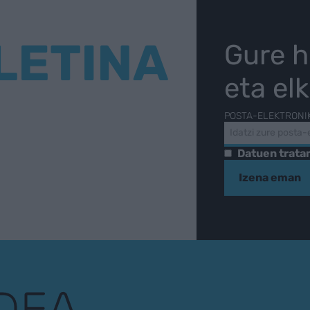
LETINA
Gure h
eta el
POSTA-ELEKTRONI
Datuen trat
Izena eman