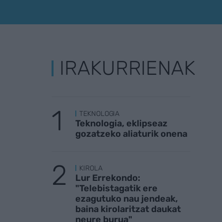
IRAKURRIENAK
TEKNOLOGIA
Teknologia, eklipseaz
gozatzeko aliaturik onena
KIROLA
Lur Errekondo:
"Telebistagatik ere
ezagutuko nau jendeak,
baina kirolaritzat daukat
neure burua"