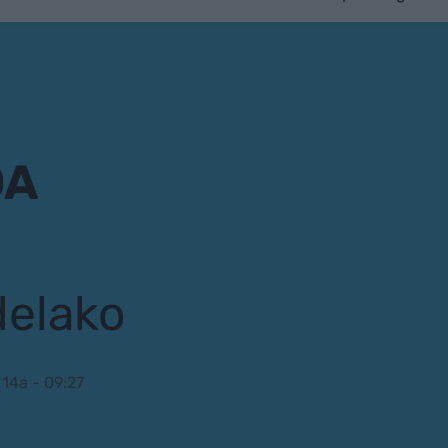
DA
delako
14a - 09:27