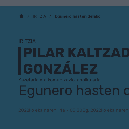
Egunero hasten delako
IRITZIA
IRITZIA
PILAR KALTZA
GONZÁLEZ
Kazetaria eta komunikazio-aholkularia
Egunero hasten 
2022ko ekainaren 14a - 05:30
Eg. 2022ko ekainaren 