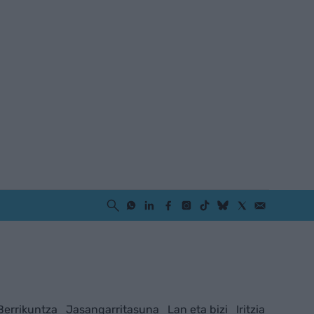
Berrikuntza
Jasangarritasuna
Lan eta bizi
Iritzia