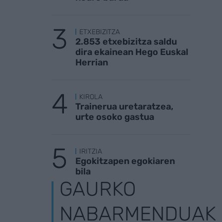
ETXEBIZITZA
2.853 etxebizitza saldu
dira ekainean Hego Euskal
Herrian
KIROLA
Trainerua uretaratzea,
urte osoko gastua
IRITZIA
Egokitzapen egokiaren
bila
GAURKO
NABARMENDUAK