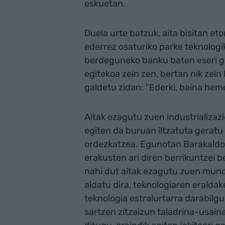
eskuetan.
Duela urte batzuk, aita bisitan eto
ederrez osaturiko parke teknologi
berdeguneko banku baten eseri gi
egitekoa zein zen, bertan nik zein
galdetu zidan: “Ederki, baina he
Aitak ezagutu zuen industrializazi
egiten da buruan iltzatuta geratu 
ordezkatzea. Egunotan Barakald
erakusten ari diren berrikuntzei 
nahi dut aitak ezagutu zuen mund
aldatu dira, teknologiaren eraldak
teknologia estralurtarra darabilg
sartzen zitzaizun taladrina-usaina