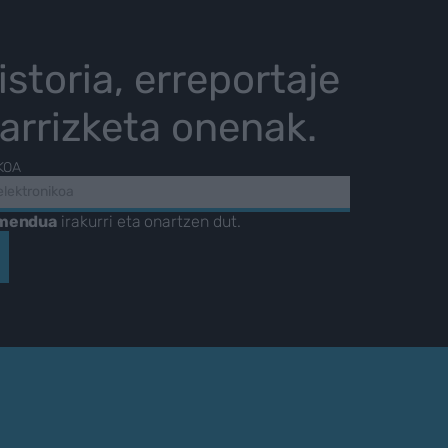
istoria, erreportaje
karrizketa onenak.
KOA
amendua
irakurri eta onartzen dut.