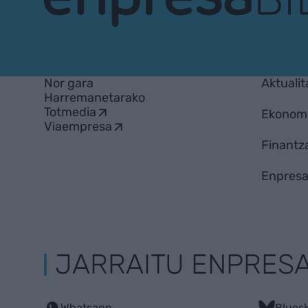
EnpresaBIDEA
Nor gara
Aktualit
Harremanetarako
Totmedia
Ekonom
Viaempresa
Finantz
Enpresa
JARRAITU ENPRES
Whatsapp
Blues