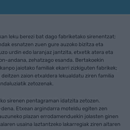
kan leku berezi bat dago fabriketako sirenentzat;
andak esnatzen zuen gure auzoko bizitza eta
o urdin edo laranjaz jantzita, etxetik atera eta
izon-andana, zehatzago esanda. Bertakoekin
 kanpo jaiotako familiak ekarri zizkiguten fabrikek;
 deitzen zaion etxaldera lekualdatu ziren familia
Andaluziatik zetozenak.
ako sirenen pentagraman idatzita zetozen.
-dena. Etxean argindarra moteldu egiten zen
 auzuneko plazan errodamenduekin jolasten ginen
aren usaina laztantzeko lakarregiak ziren aitaren