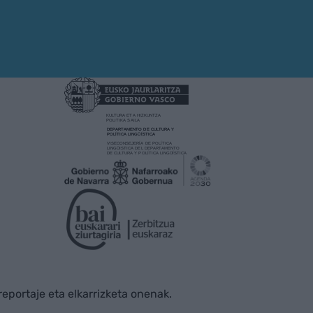
rreportaje eta elkarrizketa onenak.