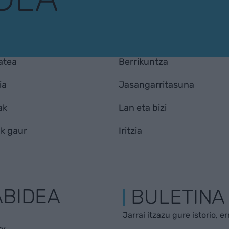
atea
Berrikuntza
ia
Jasangarritasuna
ak
Lan eta bizi
k gaur
Iritzia
ABIDEA
BULETINA
Jarrai itzazu gure istorio, e
ky