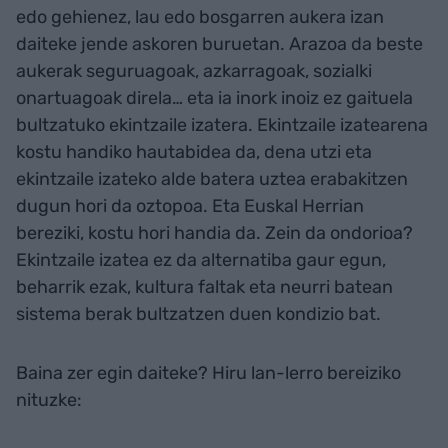
edo gehienez, lau edo bosgarren aukera izan
daiteke jende askoren buruetan. Arazoa da beste
aukerak seguruagoak, azkarragoak, sozialki
onartuagoak direla… eta ia inork inoiz ez gaituela
bultzatuko ekintzaile izatera. Ekintzaile izatearena
kostu handiko hautabidea da, dena utzi eta
ekintzaile izateko alde batera uztea erabakitzen
dugun hori da oztopoa. Eta Euskal Herrian
bereziki, kostu hori handia da. Zein da ondorioa?
Ekintzaile izatea ez da alternatiba gaur egun,
beharrik ezak, kultura faltak eta neurri batean
sistema berak bultzatzen duen kondizio bat.
Baina zer egin daiteke? Hiru lan-lerro bereiziko
nituzke: