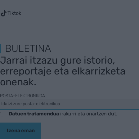
Tiktok
BULETINA
Jarrai itzazu gure istorio,
erreportaje eta elkarrizketa
onenak.
POSTA-ELEKTRONIKOA
Datuen tratamendua
irakurri eta onartzen dut.
Izena eman