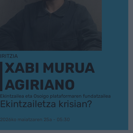
IRITZIA
XABI MURUA
AGIRIANO
Ekintzailea eta Osoigo plataformaren fundatzailea
Ekintzailetza krisian?
2026ko maiatzaren 25a - 05:30