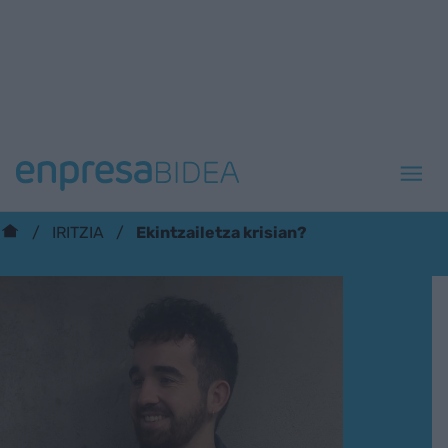
Ekintzailetza krisian?
IRITZIA