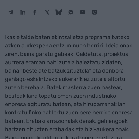
Ikasle talde baten ekintzailetza programa bateko
azken aurkezpena entzun nuen berriki. Ideia onak
ziren, baina garatu gabeak. Galdetuta, proiektua
aurrera eraman nahi zutela baieztatu zidaten,
baina “beste ate batzuk zituztela” eta denbora
gehiago eskaintzeko aukerarik ez zutela aitortu
zuten berehala. Batek masterra zuen hastear,
besteak lana topatu omen zuen industriako
enpresa egituratu batean, eta hirugarrenak lan
kontratu finko bat lortu zuen bere herriko enpresa
batean. Erabaki arrazionalak denak, gehiengoek
hartzen dituzten erabakiak eta bizi-aukera onak.
Baina onak diruditen aukera horiek epe luzera