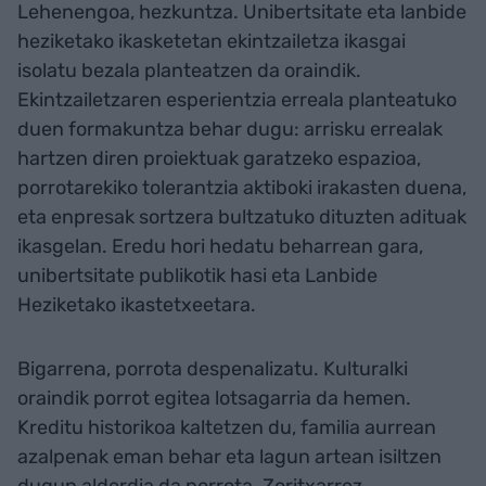
Lehenengoa, hezkuntza. Unibertsitate eta lanbide
heziketako ikasketetan ekintzailetza ikasgai
isolatu bezala planteatzen da oraindik.
Ekintzailetzaren esperientzia erreala planteatuko
duen formakuntza behar dugu: arrisku errealak
hartzen diren proiektuak garatzeko espazioa,
porrotarekiko tolerantzia aktiboki irakasten duena,
eta enpresak sortzera bultzatuko dituzten adituak
ikasgelan. Eredu hori hedatu beharrean gara,
unibertsitate publikotik hasi eta Lanbide
Heziketako ikastetxeetara.
Bigarrena, porrota despenalizatu. Kulturalki
oraindik porrot egitea lotsagarria da hemen.
Kreditu historikoa kaltetzen du, familia aurrean
azalpenak eman behar eta lagun artean isiltzen
dugun alderdia da porrota. Zoritxarrez,