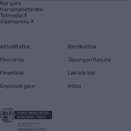
Nor gara
Harremanetarako
Totmedia
Viaempresa
Aktualitatea
Berrikuntza
Ekonomia
Jasangarritasuna
Finantzak
Lan eta bizi
Enpresak gaur
Iritzia