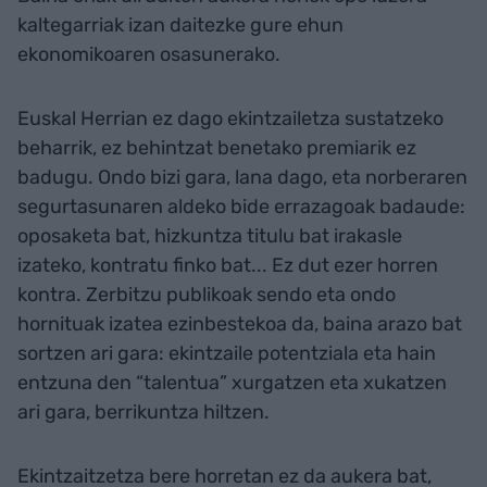
kaltegarriak izan daitezke gure ehun
ekonomikoaren osasunerako.
Euskal Herrian ez dago ekintzailetza sustatzeko
beharrik, ez behintzat benetako premiarik ez
badugu. Ondo bizi gara, lana dago, eta norberaren
segurtasunaren aldeko bide errazagoak badaude:
oposaketa bat, hizkuntza titulu bat irakasle
izateko, kontratu finko bat... Ez dut ezer horren
kontra. Zerbitzu publikoak sendo eta ondo
hornituak izatea ezinbestekoa da, baina arazo bat
sortzen ari gara: ekintzaile potentziala eta hain
entzuna den “talentua” xurgatzen eta xukatzen
ari gara, berrikuntza hiltzen.
Ekintzaitzetza bere horretan ez da aukera bat,