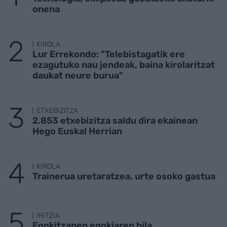
onena
KIROLA
Lur Errekondo: "Telebistagatik ere
ezagutuko nau jendeak, baina kirolaritzat
daukat neure burua"
ETXEBIZITZA
2.853 etxebizitza saldu dira ekainean
Hego Euskal Herrian
KIROLA
Trainerua uretaratzea, urte osoko gastua
IRITZIA
Egokitzapen egokiaren bila