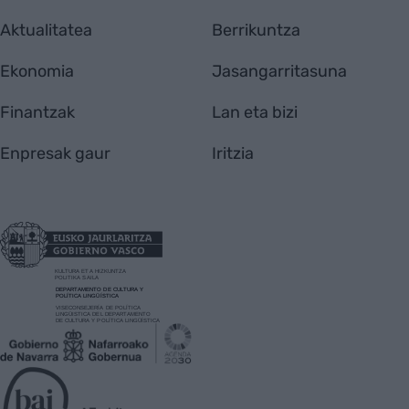
Aktualitatea
Berrikuntza
Ekonomia
Jasangarritasuna
Finantzak
Lan eta bizi
Enpresak gaur
Iritzia