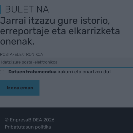
BULETINA
Jarrai itzazu gure istorio,
erreportaje eta elkarrizketa
onenak.
POSTA-ELEKTRONIKOA
Datuen tratamendua
irakurri eta onartzen dut.
Izena eman
© EnpresaBIDEA 2026
Pribatutasun politika