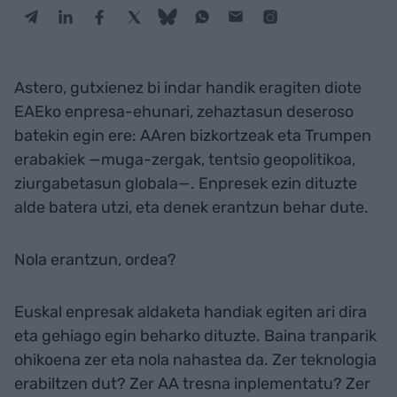
Astero, gutxienez bi indar handik eragiten diote
EAEko enpresa-ehunari, zehaztasun deseroso
batekin egin ere: AAren bizkortzeak eta Trumpen
erabakiek —muga-zergak, tentsio geopolitikoa,
ziurgabetasun globala—. Enpresek ezin dituzte
alde batera utzi, eta denek erantzun behar dute.
Nola erantzun, ordea?
Euskal enpresak aldaketa handiak egiten ari dira
eta gehiago egin beharko dituzte. Baina tranparik
ohikoena zer eta nola nahastea da. Zer teknologia
erabiltzen dut? Zer AA tresna inplementatu? Zer