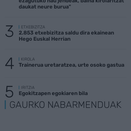
ezagutuko nau jendeak, baina kirolaritzat
daukat neure burua"
ETXEBIZITZA
2.853 etxebizitza saldu dira ekainean
Hego Euskal Herrian
KIROLA
Trainerua uretaratzea, urte osoko gastua
IRITZIA
Egokitzapen egokiaren bila
GAURKO NABARMENDUAK