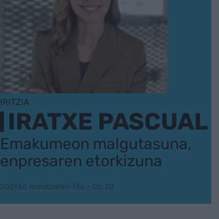
IRITZIA
IRATXE PASCUAL
Emakumeon malgutasuna,
enpresaren etorkizuna
2026ko maiatzaren 13a - 05:30