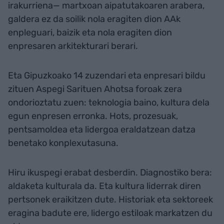
irakurriena— martxoan aipatutakoaren arabera,
galdera ez da soilik nola eragiten dion AAk
enpleguari, baizik eta nola eragiten dion
enpresaren arkitekturari berari.
Eta Gipuzkoako 14 zuzendari eta enpresari bildu
zituen Aspegi Sarituen Ahotsa foroak zera
ondorioztatu zuen: teknologia baino, kultura dela
egun enpresen erronka. Hots, prozesuak,
pentsamoldea eta lidergoa eraldatzean datza
benetako konplexutasuna.
Hiru ikuspegi erabat desberdin. Diagnostiko bera:
aldaketa kulturala da. Eta kultura liderrak diren
pertsonek eraikitzen dute. Historiak eta sektoreek
eragina badute ere, lidergo estiloak markatzen du