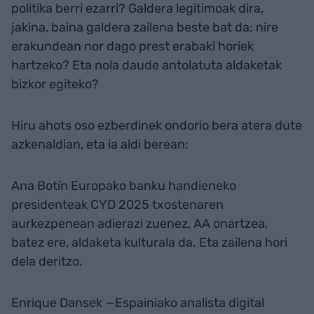
politika berri ezarri? Galdera legitimoak dira,
jakina, baina galdera zailena beste bat da: nire
erakundean nor dago prest erabaki horiek
hartzeko? Eta nola daude antolatuta aldaketak
bizkor egiteko?
Hiru ahots oso ezberdinek ondorio bera atera dute
azkenaldian, eta ia aldi berean:
Ana Botín Europako banku handieneko
presidenteak CYD 2025 txostenaren
aurkezpenean adierazi zuenez, AA onartzea,
batez ere, aldaketa kulturala da. Eta zailena hori
dela deritzo.
Enrique Dansek —Espainiako analista digital