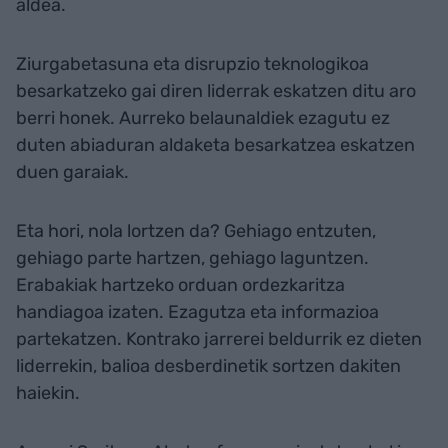
aldea.
Ziurgabetasuna eta disrupzio teknologikoa
besarkatzeko gai diren liderrak eskatzen ditu aro
berri honek. Aurreko belaunaldiek ezagutu ez
duten abiaduran aldaketa besarkatzea eskatzen
duen garaiak.
Eta hori, nola lortzen da? Gehiago entzuten,
gehiago parte hartzen, gehiago laguntzen.
Erabakiak hartzeko orduan ordezkaritza
handiagoa izaten. Ezagutza eta informazioa
partekatzen. Kontrako jarrerei beldurrik ez dieten
liderrekin, balioa desberdinetik sortzen dakiten
haiekin.