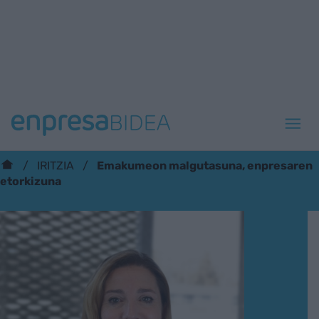
Emakumeon malgutasuna, enpresaren
IRITZIA
etorkizuna