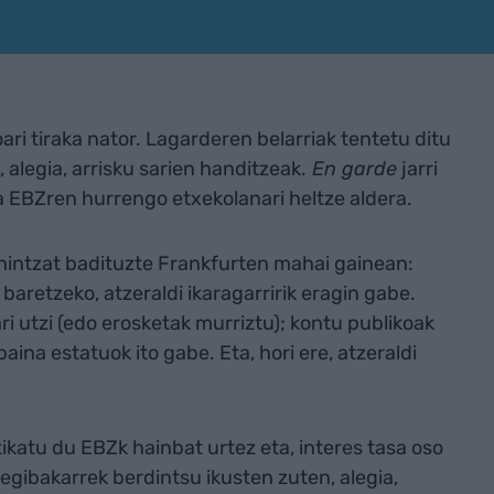
ari tiraka nator. Lagarderen belarriak tentetu ditu
, alegia, arrisku sarien handitzeak.
En garde
jarri
eta EBZren hurrengo etxekolanari heltze aldera.
ehintzat badituzte Frankfurten mahai gainean:
a baretzeko, atzeraldi ikaragarririk eragin gabe.
i utzi (edo erosketak murriztu); kontu publikoak
aina estatuok ito gabe. Eta, hori ere, atzeraldi
katu du EBZk hainbat urtez eta, interes tasa oso
egibakarrek berdintsu ikusten zuten, alegia,