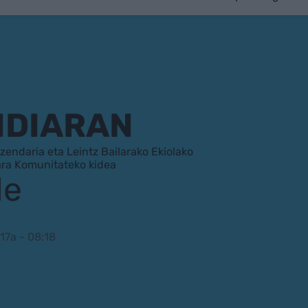
NDIARAN
endaria eta Leintz Bailarako Ekiolako
ara Komunitateko kidea
de
17a - 08:18