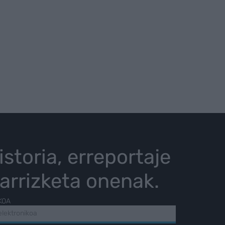
istoria, erreportaje
karrizketa onenak.
KOA