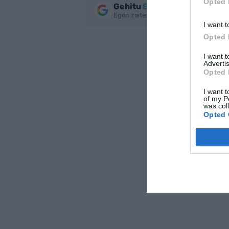
Opted 
Gehitu
EnpresaBIDEA
Google
Egon zaitez azken berriekin informa
I want t
Opted 
I want 
Advertis
Opted 
I want t
of my P
was col
Opted 