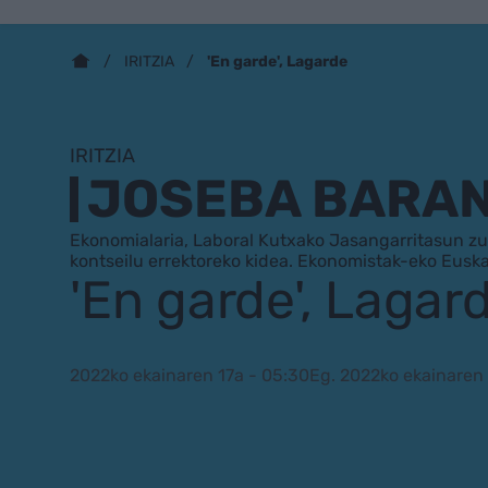
'En garde', Lagarde
IRITZIA
IRITZIA
JOSEBA BARA
Ekonomialaria, Laboral Kutxako Jasangarritasun zuz
kontseilu errektoreko kidea. Ekonomistak-eko Eusk
'En garde', Lagar
2022ko ekainaren 17a - 05:30
Eg. 2022ko ekainaren 