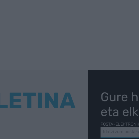
LETINA
Gure h
eta el
POSTA-ELEKTRONI