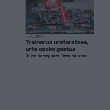
EKONOMIA
Trainerua uretaratzea,
urte osoko gastua
Julen Borreguero Fernandorena