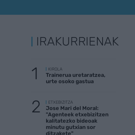
IRAKURRIENAK
KIROLA
Trainerua uretaratzea,
urte osoko gastua
ETXEBIZITZA
Jose Mari del Moral:
"Agenteek etxebizitzen
kalitatezko bideoak
minutu gutxian sor
ditzakete"