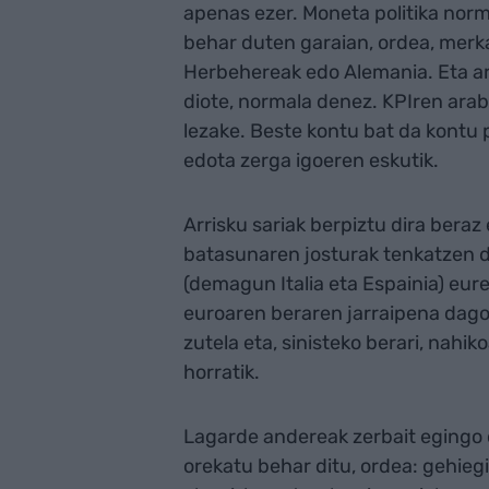
apenas ezer. Moneta politika norm
behar duten garaian, ordea, merkat
Herbehereak edo Alemania. Eta arr
diote, normala denez. KPIren arabe
lezake. Beste kontu bat da kontu 
edota zerga igoeren eskutik.
Arrisku sariak berpiztu dira bera
batasunaren josturak tenkatzen di
(demagun Italia eta Espainia) eure
euroaren beraren jarraipena dago
zutela eta, sinisteko berari, nahik
horratik.
Lagarde andereak zerbait egingo 
orekatu behar ditu, ordea: gehiegi