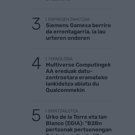
ENPRESEN EMAITZAK
Siemens Gamesa berriro
da errentagarria, ia lau
urteren ondoren
TEKNOLOGIA
Multiverse Computingek
AA ereduak datu-
zentroetara eramateko
lankidetza abiatu du
Qualcommekin
EKINTZAILETZA
Urko de la Torre eta Ian
Blanco (EGIA): "B2Bn
pertsonak pertsonengan