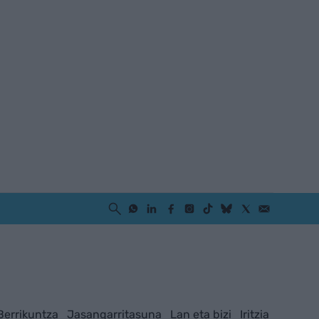
Berrikuntza
Jasangarritasuna
Lan eta bizi
Iritzia