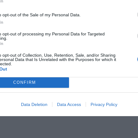
In
-ren iturri hobetsi gisa doan
AKTIBATU ORAIN
tuta
o opt-out of the Sale of my Personal Data.
In
to opt-out of processing my Personal Data for Targeted
ing.
In
o opt-out of Collection, Use, Retention, Sale, and/or Sharing
ersonal Data that Is Unrelated with the Purposes for which it
lected.
Out
CONFIRM
Data Deletion
Data Access
Privacy Policy