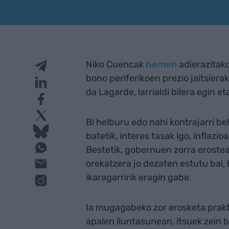
Niko Cuencak
hemen
adierazitako
bono periferikoen prezio jaitsierak
da Lagarde, larrialdi bilera egin 
Bi helburu edo nahi kontrajarri b
batetik, interes tasak igo, inflazio
Bestetik, gobernuen zorra erostear
orekatzera jo dezaten estutu bai, b
ikaragarririk eragin gabe.
Ia mugagabeko zor erosketa prakti
apalen iluntasunean, itsuek zein b