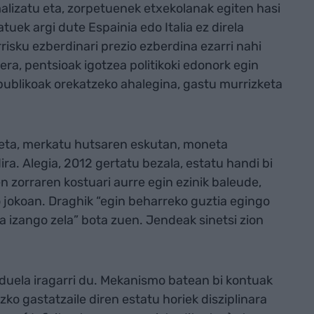
alizatu eta, zorpetuenek etxekolanak egiten hasi
uek argi dute Espainia edo Italia ez direla
isku ezberdinari prezio ezberdina ezarri nahi
ra, pentsioak igotzea politikoki edonork egin
publikoak orekatzeko ahalegina, gastu murrizketa
z eta, merkatu hutsaren eskutan, moneta
ra. Alegia, 2012 gertatu bezala, estatu handi bi
n zorraren kostuari aurre egin ezinik baleude,
 jokoan. Draghik “egin beharreko guztia egingo
oa izango zela” bota zuen. Jendeak sinetsi zion
duela iragarri du. Mekanismo batean bi kontuak
zko gastatzaile diren estatu horiek disziplinara