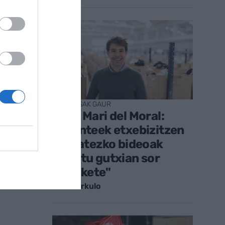
ENPRESAK GAUR
Jose Mari del Moral:
"Agenteek etxebizitzen
kalitatezko bideoak
minutu gutxian sor
ditzakete"
Iraitz Urkulo