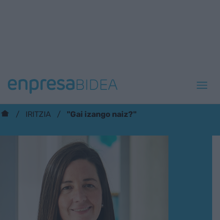
"Gai izango naiz?"
IRITZIA