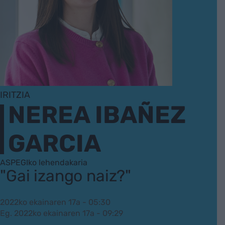
IRITZIA
NEREA IBAÑEZ
GARCIA
ASPEGIko lehendakaria
"Gai izango naiz?"
2022ko ekainaren 17a - 05:30
Eg. 2022ko ekainaren 17a - 09:29