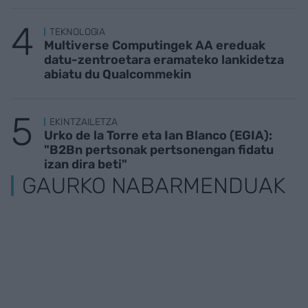
TEKNOLOGIA
Multiverse Computingek AA ereduak
datu-zentroetara eramateko lankidetza
abiatu du Qualcommekin
EKINTZAILETZA
Urko de la Torre eta Ian Blanco (EGIA):
"B2Bn pertsonak pertsonengan fidatu
izan dira beti"
GAURKO NABARMENDUAK