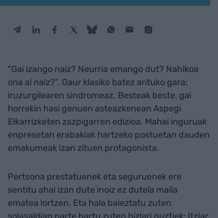
"Gai izango naiz? Neurria emango dut? Nahikoa
ona al naiz?". Gaur klasiko batez arituko gara:
iruzurgilearen sindromeaz. Besteak beste, gai
horrekin hasi genuen asteazkenean Aspegi
Elkarrizketen zazpigarren edizioa. Mahai inguruak
enpresetan erabakiak hartzeko postuetan dauden
emakumeak izan zituen protagonista.
Pertsona prestatuenek eta seguruenek ere
sentitu ahal izan dute inoiz ez dutela maila
ematea lortzen. Eta hala baieztatu zuten
solasaldian parte hartu zuten hizlari guztiek: Itziar