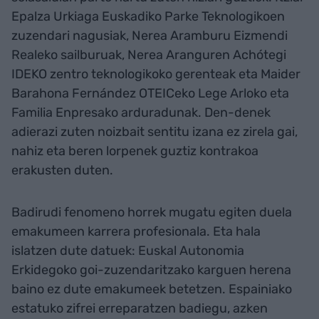
Epalza Urkiaga Euskadiko Parke Teknologikoen
zuzendari nagusiak, Nerea Aramburu Eizmendi
Realeko sailburuak, Nerea Aranguren Achótegi
IDEKO zentro teknologikoko gerenteak eta Maider
Barahona Fernández OTEICeko Lege Arloko eta
Familia Enpresako arduradunak. Den-denek
adierazi zuten noizbait sentitu izana ez zirela gai,
nahiz eta beren lorpenek guztiz kontrakoa
erakusten duten.
Badirudi fenomeno horrek mugatu egiten duela
emakumeen karrera profesionala. Eta hala
islatzen dute datuek: Euskal Autonomia
Erkidegoko goi-zuzendaritzako karguen herena
baino ez dute emakumeek betetzen. Espainiako
estatuko zifrei erreparatzen badiegu, azken