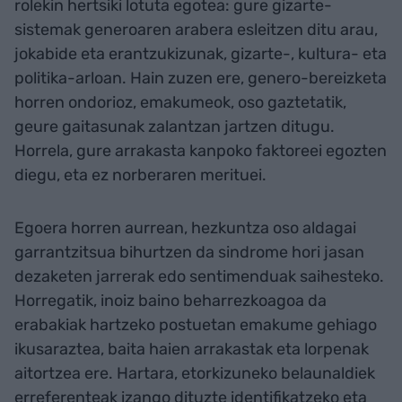
rolekin hertsiki lotuta egotea: gure gizarte-
sistemak generoaren arabera esleitzen ditu arau,
jokabide eta erantzukizunak, gizarte-, kultura- eta
politika-arloan. Hain zuzen ere, genero-bereizketa
horren ondorioz, emakumeok, oso gaztetatik,
geure gaitasunak zalantzan jartzen ditugu.
Horrela, gure arrakasta kanpoko faktoreei egozten
diegu, eta ez norberaren merituei.
Egoera horren aurrean, hezkuntza oso aldagai
garrantzitsua bihurtzen da sindrome hori jasan
dezaketen jarrerak edo sentimenduak saihesteko.
Horregatik, inoiz baino beharrezkoagoa da
erabakiak hartzeko postuetan emakume gehiago
ikusaraztea, baita haien arrakastak eta lorpenak
aitortzea ere. Hartara, etorkizuneko belaunaldiek
erreferenteak izango dituzte identifikatzeko eta