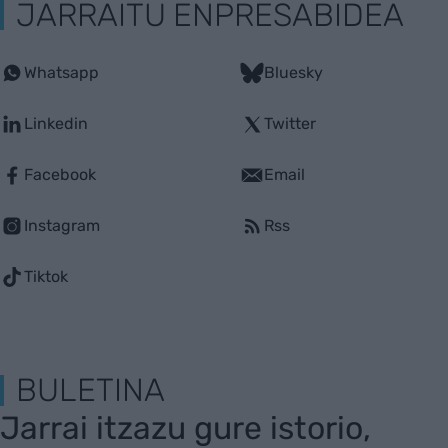
JARRAITU ENPRESABIDEA
Whatsapp
Bluesky
Linkedin
Twitter
Facebook
Email
Instagram
Rss
Tiktok
BULETINA
Jarrai itzazu gure istorio,