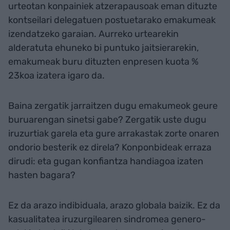
urteotan konpainiek atzerapausoak eman dituzte
kontseilari delegatuen postuetarako emakumeak
izendatzeko garaian. Aurreko urtearekin
alderatuta ehuneko bi puntuko jaitsierarekin,
emakumeak buru dituzten enpresen kuota %
23koa izatera igaro da.
Baina zergatik jarraitzen dugu emakumeok geure
buruarengan sinetsi gabe? Zergatik uste dugu
iruzurtiak garela eta gure arrakastak zorte onaren
ondorio besterik ez direla? Konponbideak erraza
dirudi: eta gugan konfiantza handiagoa izaten
hasten bagara?
Ez da arazo indibiduala, arazo globala baizik. Ez da
kasualitatea iruzurgilearen sindromea genero-