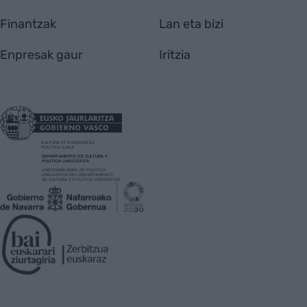
Finantzak
Lan eta bizi
Enpresak gaur
Iritzia