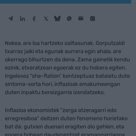
Nekea, are loa hartzeko zailtasunak. Gorputzaldi
txarraz jaiki eta egunak aurrera egin ahala, are
okerrago bihurtzen da dena. Zama gainetik kendu
ezinik, etxeratzean egoerak ez du hobera egiten.
Ingelesez “she-flation” kontzeptuaz bataiatu dute
sintoma-sorta hori, inflazioak emakumeengan
duten inpaktu bereizgarria izendatzeko.
Inflazioa ekonomistek "zerga atzeragarri edo
erregresiboa" deitzen duten fenomeno horietako
bat da: gutxien duenari eragiten dio gehien, eta
egoera hobean daudenentzat eramangarriagoa