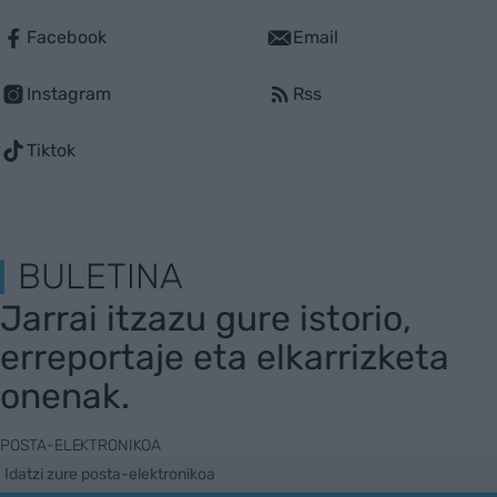
Facebook
Email
Instagram
Rss
Tiktok
BULETINA
Jarrai itzazu gure istorio,
erreportaje eta elkarrizketa
onenak.
POSTA-ELEKTRONIKOA