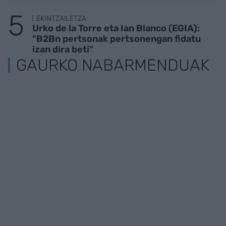
EKINTZAILETZA
Urko de la Torre eta Ian Blanco (EGIA):
"B2Bn pertsonak pertsonengan fidatu
izan dira beti"
GAURKO NABARMENDUAK