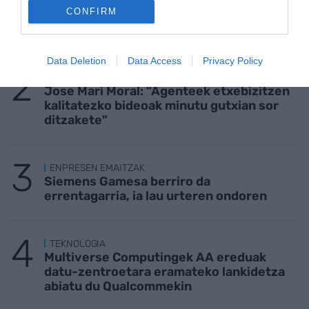
KIROLA
CONFIRM
Trainerua uretaratzea, urte osoko gastua
Data Deletion
Data Access
Privacy Policy
ETXEBIZITZA
Jose Mari Moral: "Agenteek etxebizitzen
kalitatezko bideoak minutu gutxian sor
ditzakete"
ENPRESEN EMAITZAK
Siemens Gamesa berriro da
errentagarria, ia lau urteren ondoren
TEKNOLOGIA
Multiverse Computingek AA ereduak
datu-zentroetara eramateko lankidetza
abiatu du Qualcommekin