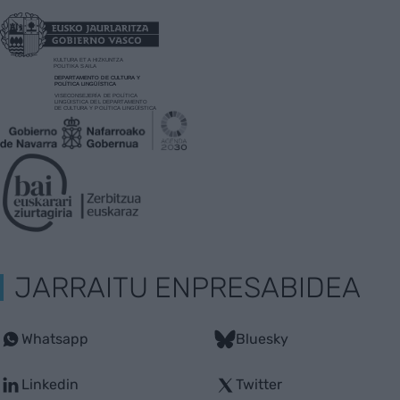
JARRAITU ENPRESABIDEA
Whatsapp
Bluesky
Linkedin
Twitter