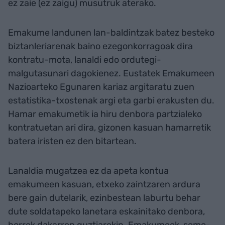
ez zaie (ez zaigu) musutruk aterako.
Emakume landunen lan-baldintzak batez besteko
biztanleriarenak baino ezegonkorragoak dira
kontratu-mota, lanaldi edo ordutegi-
malgutasunari dagokienez. Eustatek Emakumeen
Nazioarteko Egunaren kariaz argitaratu zuen
estatistika-txostenak argi eta garbi erakusten du.
Hamar emakumetik ia hiru denbora partzialeko
kontratuetan ari dira, gizonen kasuan hamarretik
batera iristen ez den bitartean.
Lanaldia mugatzea ez da apeta kontua
emakumeen kasuan, etxeko zaintzaren ardura
bere gain dutelarik, ezinbestean laburtu behar
dute soldatapeko lanetara eskainitako denbora,
horrek dakarren guztiarekin. Emakumeek, seme-