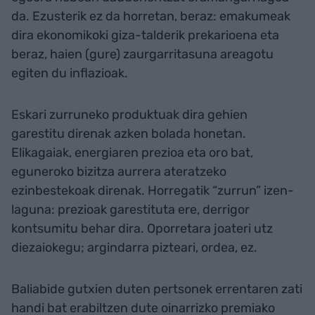
da. Ezusterik ez da horretan, beraz: emakumeak
dira ekonomikoki giza-talderik prekarioena eta
beraz, haien (gure) zaurgarritasuna areagotu
egiten du inflazioak.
Eskari zurruneko produktuak dira gehien
garestitu direnak azken bolada honetan.
Elikagaiak, energiaren prezioa eta oro bat,
eguneroko bizitza aurrera ateratzeko
ezinbestekoak direnak. Horregatik “zurrun” izen-
laguna: prezioak garestituta ere, derrigor
kontsumitu behar dira. Oporretara joateri utz
diezaiokegu; argindarra pizteari, ordea, ez.
Baliabide gutxien duten pertsonek errentaren zati
handi bat erabiltzen dute oinarrizko premiako