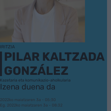
IRITZIA
PILAR KALTZADA
GONZÁLEZ
Kazetaria eta komunikazio-aholkularia
Izena duena da
2022ko maiatzaren 3a - 05:30
Eg. 2022ko maiatzaren 3a - 08:32