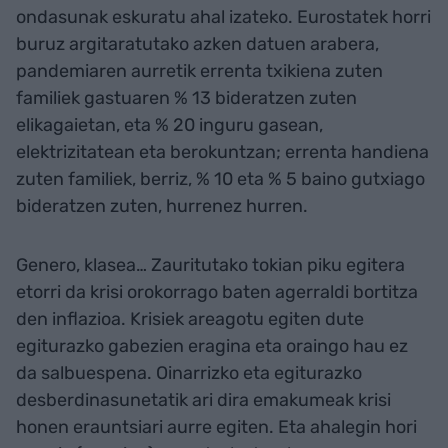
ondasunak eskuratu ahal izateko. Eurostatek horri
buruz argitaratutako azken datuen arabera,
pandemiaren aurretik errenta txikiena zuten
familiek gastuaren % 13 bideratzen zuten
elikagaietan, eta % 20 inguru gasean,
elektrizitatean eta berokuntzan; errenta handiena
zuten familiek, berriz, % 10 eta % 5 baino gutxiago
bideratzen zuten, hurrenez hurren.
Genero, klasea… Zauritutako tokian piku egitera
etorri da krisi orokorrago baten agerraldi bortitza
den inflazioa. Krisiek areagotu egiten dute
egiturazko gabezien eragina eta oraingo hau ez
da salbuespena. Oinarrizko eta egiturazko
desberdinasunetatik ari dira emakumeak krisi
honen erauntsiari aurre egiten. Eta ahalegin hori