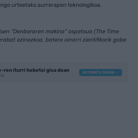
engo urteetako aurrerapen teknologikoa.
llsen “Denboraren makina” ospetsua (The Time
rabat ezinezkoa, batere oinarri zientifikorik gabe
-ren iturri hobetsi gisa doan
AKTIBATU ORAIN
tuta