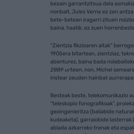
bezain garrantzitsua dela asmakiz
nonbait, Jules Verne ez zen antza
bete-betean iragarri zituen noizba
baina, haatik, ez zuen horrenbes
“Zientzia fikzioaren aitak” berrog
1905era bitartean, zientziaz, tekno
abenturez, baina bada nolabaiteko
2889 urtean
, non, Michel semeare
iristear zeuden hainbat aurrerape
Besteak beste, telekomunikazio aurr
“teleskopio fonografikoak”, proiek
geoingenieritza (baliabide natura
kudeaketa), garraiobide lasterrak 
abiada azkarreko trenak eta espal