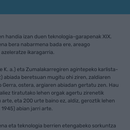
pen handia izan duen teknologia-garapenak XIX.
pena bera nabarmena bada ere, areago
azeleratze ikaragarria.
 K. a.) eta Zumalakarregiren agintepeko karlista-
) abiada beretsuan mugitu ohi ziren, zaldiaren
o Gerra, ostera, argiaren abiadan gertatu zen. Hau
aliez tiratutako lehen orgak agertu zirenetik
rte, eta 200 urte baino ez, aldiz, geroztik lehen
1945) abian jarri arte.
na eta teknologia berrien etengabeko sorkuntza