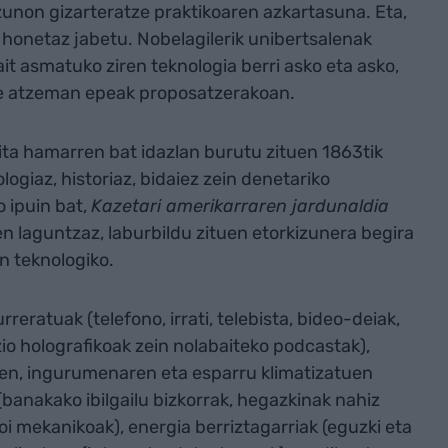
unon gizarteratze praktikoaren azkartasuna. Eta,
 honetaz jabetu. Nobelagilerik unibertsalenak
it asmatuko ziren teknologia berri asko eta asko,
te atzeman epeak proposatzerakoan.
eita hamarren bat idazlan burutu zituen 1863tik
logiaz, historiaz, bidaiez zein denetariko
 ipuin bat,
Kazetari amerikarraren jardunaldia
n laguntzaz, laburbildu zituen etorkizunera begira
n teknologiko.
eratuak (telefono, irrati, telebista, bideo-deiak,
zio holografikoak zein nolabaiteko podcastak),
len, ingurumenaren eta esparru klimatizatuen
(banakako ibilgailu bizkorrak, hegazkinak nahiz
oi mekanikoak), energia berriztagarriak (eguzki eta