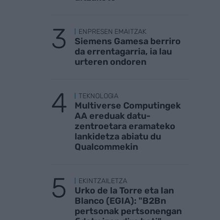
ENPRESEN EMAITZAK
Siemens Gamesa berriro
da errentagarria, ia lau
urteren ondoren
TEKNOLOGIA
Multiverse Computingek
AA ereduak datu-
zentroetara eramateko
lankidetza abiatu du
Qualcommekin
EKINTZAILETZA
Urko de la Torre eta Ian
Blanco (EGIA): "B2Bn
pertsonak pertsonengan