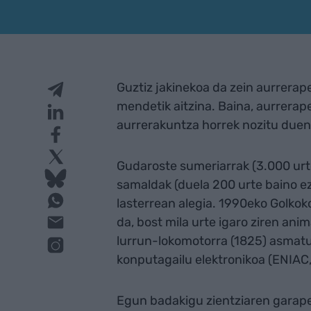
Guztiz jakinekoa da zein aurrera
mendetik aitzina. Baina, aurrera
aurrerakuntza horrek nozitu duen 
Gudaroste sumeriarrak (3.000 urte
samaldak (duela 200 urte baino ez
lasterrean alegia. 1990eko Golkok
da, bost mila urte igaro ziren anim
lurrun-lokomotorra (1825) asmatu a
konputagailu elektronikoa (ENIAC, 
Egun badakigu zientziaren garape