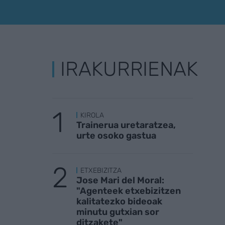
IRAKURRIENAK
KIROLA
Trainerua uretaratzea,
urte osoko gastua
ETXEBIZITZA
Jose Mari del Moral:
"Agenteek etxebizitzen
kalitatezko bideoak
minutu gutxian sor
ditzakete"