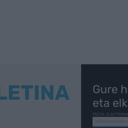
LETINA
Gure h
eta el
POSTA-ELEKTRONI