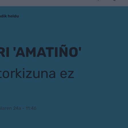
ndik heldu
I 'AMATIÑO'
torkizuna ez
ilaren 24a - 11:46