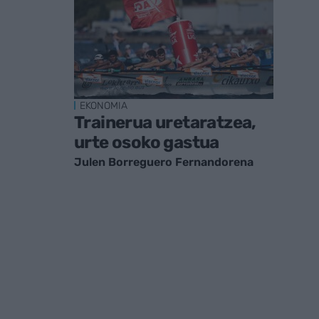
EKONOMIA
Trainerua uretaratzea,
urte osoko gastua
Julen Borreguero Fernandorena