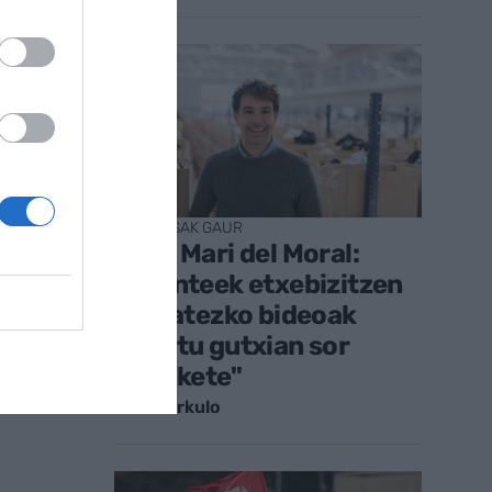
ENPRESAK GAUR
Jose Mari del Moral:
"Agenteek etxebizitzen
kalitatezko bideoak
minutu gutxian sor
ditzakete"
Iraitz Urkulo