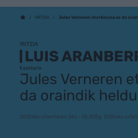
Jules Verneren etorkizuna ez da orai
IRITZIA
IRITZIA
LUIS ARANBERR
Kazetaria
Jules Verneren e
da oraindik heldu
2025eko urtarrilaren 24a - 05:30
Eg. 2025eko urtarr