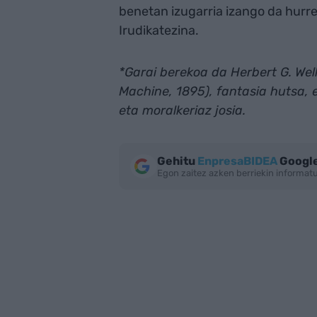
benetan izugarria izango da hurr
Irudikatezina.
*Garai berekoa da Herbert G. We
Machine, 1895), fantasia hutsa, e
eta moralkeriaz josia.
Gehitu
EnpresaBIDEA
Google
Egon zaitez azken berriekin informa