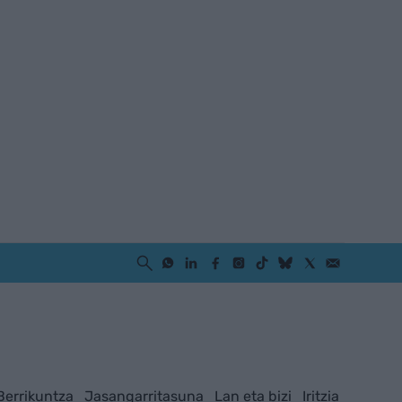
Berrikuntza
Jasangarritasuna
Lan eta bizi
Iritzia