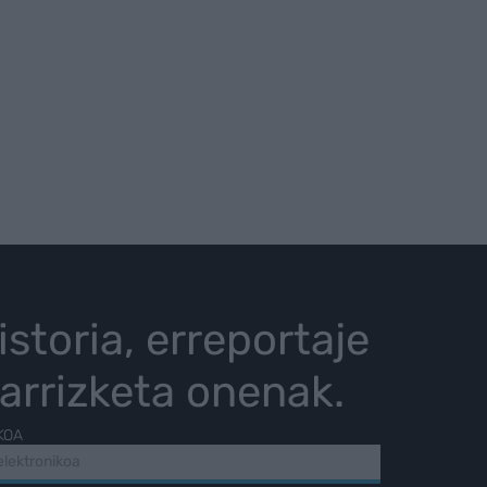
istoria, erreportaje
karrizketa onenak.
KOA