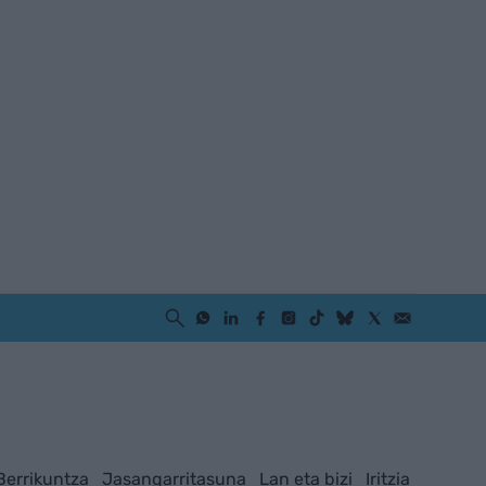
Berrikuntza
Jasangarritasuna
Lan eta bizi
Iritzia