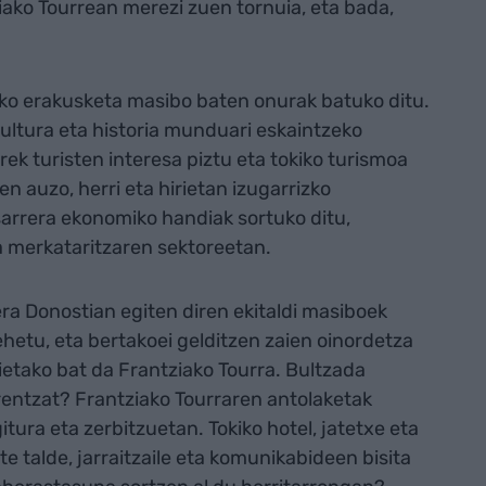
tziako Tourrean merezi zuen tornuia, eta bada,
eko erakusketa masibo baten onurak batuko ditu.
kultura eta historia munduari eskaintzeko
rek turisten interesa piztu eta tokiko turismoa
n auzo, herri eta hirietan izugarrizko
rrera ekonomiko handiak sortuko ditu,
ta merkataritzaren sektoreetan.
era Donostian egiten diren ekitaldi masiboek
etu, eta bertakoei gelditzen zaien oinordetza
rietako bat da Frantziako Tourra. Bultzada
entzat? Frantziako Tourraren antolaketak
ura eta zerbitzuetan. Tokiko hotel, jatetxe eta
 talde, jarraitzaile eta komunikabideen bisita