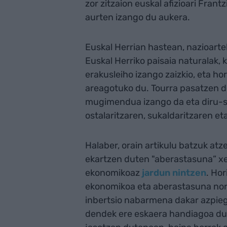
zor zitzaion euskal afizioari Fran
aurten izango du aukera.
Euskal Herrian hastean, nazioart
Euskal Herriko paisaia naturalak, 
erakusleiho izango zaizkio, eta hor
areagotuko du. Tourra pasatzen de
mugimendua izango da eta diru-sa
ostalaritzaren, sukaldaritzaren e
Halaber, orain artikulu batzuk atz
ekartzen duten "aberastasuna” xeh
ekonomikoaz
jardun nintzen
. Ho
ekonomikoa eta aberastasuna nor
inbertsio nabarmena dakar azpiegit
dendek ere eskaera handiagoa dute