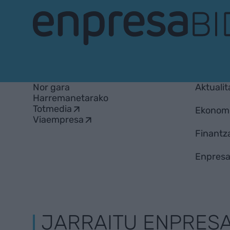
EnpresaBIDEA
Nor gara
Aktualit
Harremanetarako
Totmedia
Ekonom
Viaempresa
Finantz
Enpresa
JARRAITU ENPRES