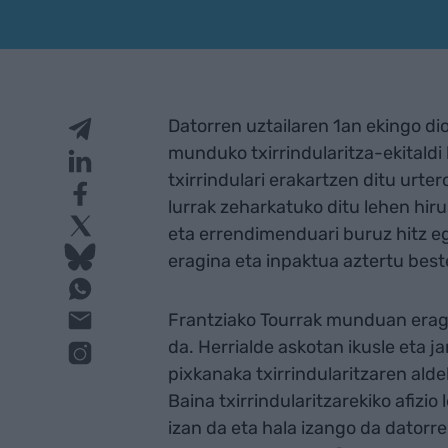
Datorren uztailaren 1an ekingo dio 
munduko txirrindularitza-ekitaldi 
txirrindulari erakartzen ditu urter
lurrak zeharkatuko ditu lehen hiru
eta errendimenduari buruz hitz eg
eragina eta inpaktua aztertu beste
Frantziako Tourrak munduan eragi
da. Herrialde askotan ikusle eta ja
pixkanaka txirrindularitzaren ald
Baina txirrindularitzarekiko afizio
izan da eta hala izango da datorr