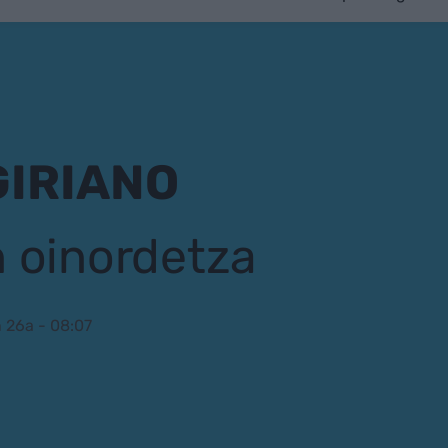
GIRIANO
n oinordetza
 26a - 08:07