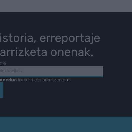
istoria, erreportaje
karrizketa onenak.
KOA
amendua
irakurri eta onartzen dut.