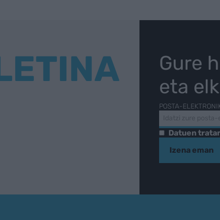
LETINA
Gure h
eta el
POSTA-ELEKTRONI
Datuen trat
Izena eman