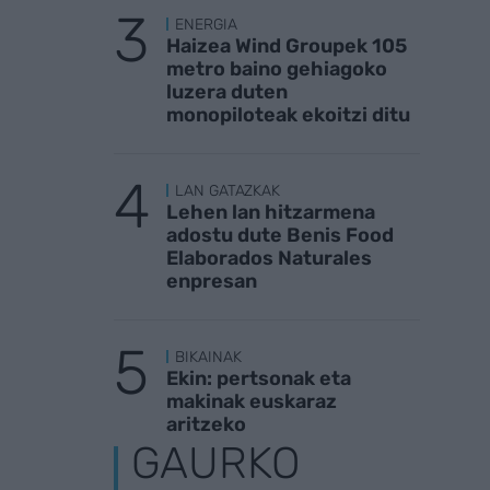
ENERGIA
Haizea Wind Groupek 105
metro baino gehiagoko
luzera duten
monopiloteak ekoitzi ditu
LAN GATAZKAK
Lehen lan hitzarmena
adostu dute Benis Food
Elaborados Naturales
enpresan
BIKAINAK
Ekin: pertsonak eta
makinak euskaraz
aritzeko
GAURKO