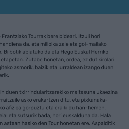
Frantziako Tourrak bere bideari. Itzuli hori
handiena da, eta milioika zale eta goi-mailako
o. Bilbotik abiatuko da eta Hego Euskal Herriko
 etapetan. Zutabe honetan, ordea, ez dut kirolari
iteko asmorik, baizik eta lurraldean izango duen
rik.
n duen txirrindularitzarekiko maitasuna ukaezina
rraitzaile asko erakartzen ditu, eta pixkanaka-
eko afizioa gorpuztu eta eraiki du han-hemen.
 leial eta sutsurik bada, hori euskalduna da. Hala
en astean hasiko den Tour honetan ere. Aspalditik