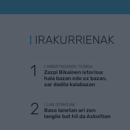
IRAKURRIENAK
INBERTSIOAREN TXOKOA
Zazpi Bikainen istorioa;
hala bazan edo ez bazan,
sar dadila kalabazan
LAN ISTRIPUAK
Baso lanetan ari zen
langile bat hil da Azkoitian