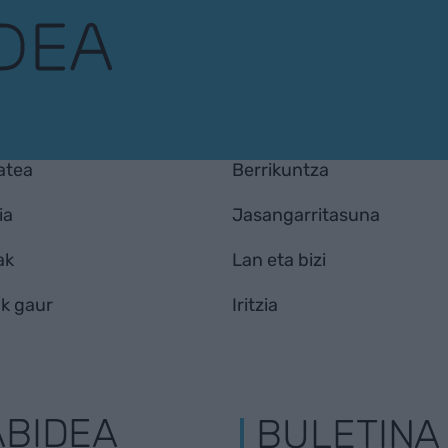
atea
Berrikuntza
ia
Jasangarritasuna
ak
Lan eta bizi
k gaur
Iritzia
ABIDEA
BULETINA