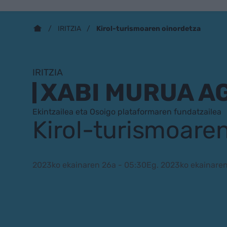
Kirol-turismoaren oinordetza
IRITZIA
IRITZIA
XABI MURUA A
Ekintzailea eta Osoigo plataformaren fundatzailea
Kirol-turismoare
2023ko ekainaren 26a - 05:30
Eg. 2023ko ekainaren