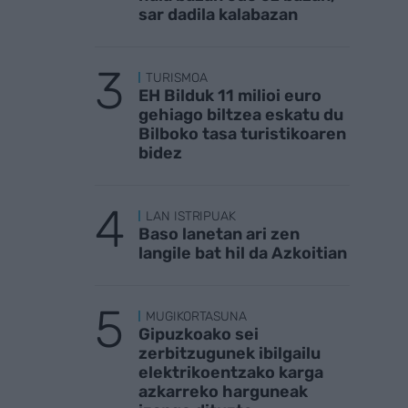
sar dadila kalabazan
TURISMOA
EH Bilduk 11 milioi euro
gehiago biltzea eskatu du
Bilboko tasa turistikoaren
bidez
LAN ISTRIPUAK
Baso lanetan ari zen
langile bat hil da Azkoitian
MUGIKORTASUNA
Gipuzkoako sei
zerbitzugunek ibilgailu
elektrikoentzako karga
azkarreko harguneak