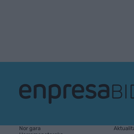
EnpresaBIDEA
Nor gara
Aktualit