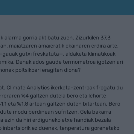
 alarma gorria aktibatu zuen. Zizurkilen 37,3
an, maiatzaren amaieratik ekainaren erdira arte,
 —gauak gutxi freskatuta—, aldaketa klimatikoak
amika. Denak ados gaude termometroa igotzen ari
honek poltsikoari eragiten diona?
t. Climate Analytics ikerketa-zentroak frogatu du
reraren %4 galtzen dutela bero eta lehorte
1,1 eta %1,8 artean galtzen duten bitartean. Bero
 dute modu berdinean sufritzen. Gela bakarra
na ezin da hiri erdiguneko etxe handiak bezala
ko inbertsiorik ez duenak, tenperatura gorenetako