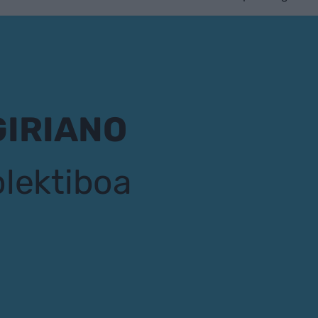
GIRIANO
olektiboa