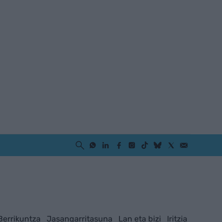
Berrikuntza
Jasangarritasuna
Lan eta bizi
Iritzia