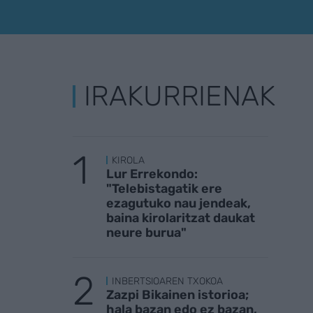
IRAKURRIENAK
KIROLA
Lur Errekondo:
"Telebistagatik ere
ezagutuko nau jendeak,
baina kirolaritzat daukat
neure burua"
INBERTSIOAREN TXOKOA
Zazpi Bikainen istorioa;
hala bazan edo ez bazan,