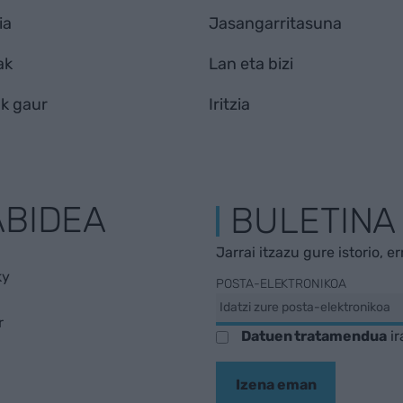
ia
Jasangarritasuna
ak
Lan eta bizi
k gaur
Iritzia
ABIDEA
BULETINA
Jarrai itzazu gure istorio, e
ky
POSTA-ELEKTRONIKOA
r
Datuen tratamendua
ir
Izena eman