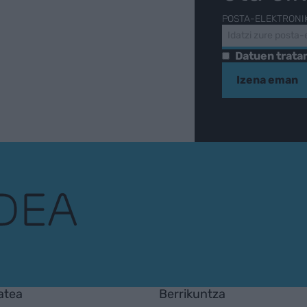
POSTA-ELEKTRONI
Datuen trat
Izena eman
atea
Berrikuntza