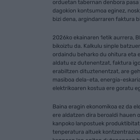
orduetan tabernan denbora pasa 
dagokion kontsumoa eginez, noski
bizi dena, argindarraren faktura b
2026ko ekainaren 1etik aurrera, BE
bikoiztu da. Kalkulu sinple batzue
ordaindu beharko du ohitura eta 
aldatu ez dutenentzat, faktura igo
erabiltzen dituztenentzat, are geh
masiboa dela-eta, energia-eskaria
elektrikoaren kostua ere goratu e
Baina eragin ekonomikoa ez da ele
ere aldatzen dira beroaldi hauen o
kanpoko lanpostuek produktibitate
tenperatura altuek kontzentrazioa