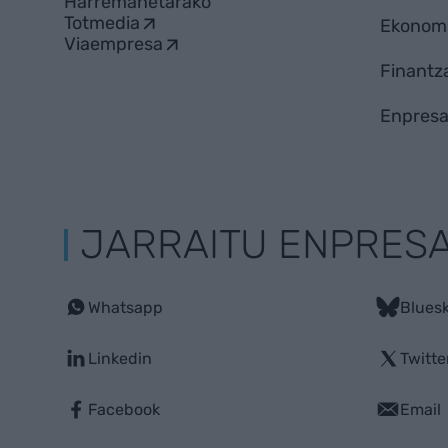
Harremanetarako
Totmedia
Ekonom
Viaempresa
Finantz
Enpresa
JARRAITU ENPRES
Whatsapp
Blues
Linkedin
Twitte
Facebook
Email