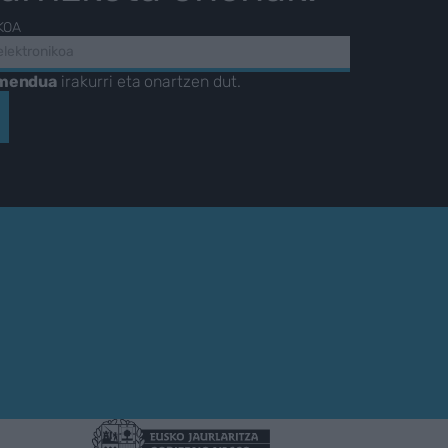
KOA
amendua
irakurri eta onartzen dut.