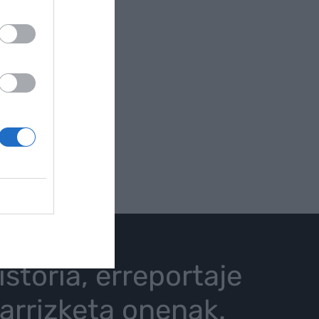
istoria, erreportaje
karrizketa onenak.