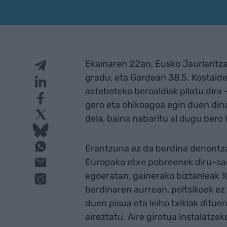
Ekainaren 22an, Eusko Jaurlaritzak
gradu, eta Gardean 38,5. Kostalde
astebeteko beroaldiak pilatu dira
gero eta ohikoagoa egin duen din
dela, baina nabaritu al dugu bero 
Erantzuna ez da berdina denontza
Europako etxe pobreenek diru-sar
egoeratan, gainerako biztanleak %
berdinaren aurrean, poltsikoek ez
duen pisua eta leiho txikiak ditue
aireztatu. Aire girotua instalatze