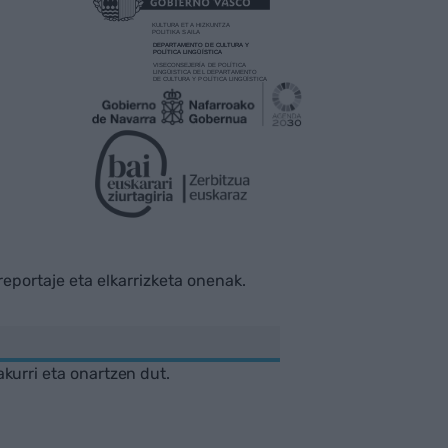
rreportaje eta elkarrizketa onenak.
akurri eta onartzen dut.