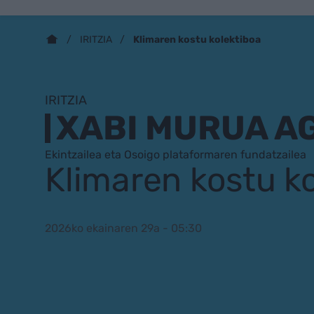
Klimaren kostu kolektiboa
IRITZIA
IRITZIA
XABI MURUA A
Ekintzailea eta Osoigo plataformaren fundatzailea
Klimaren kostu k
2026ko ekainaren 29a - 05:30