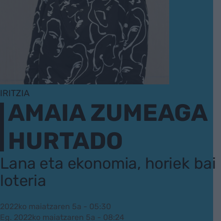
IRITZIA
AMAIA ZUMEAGA
HURTADO
Lana eta ekonomia, horiek bai
loteria
2022ko maiatzaren 5a - 05:30
Eg. 2022ko maiatzaren 5a - 08:24