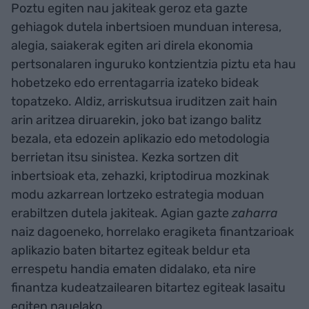
Poztu egiten nau jakiteak geroz eta gazte
gehiagok dutela inbertsioen munduan interesa,
alegia, saiakerak egiten ari direla ekonomia
pertsonalaren inguruko kontzientzia piztu eta hau
hobetzeko edo errentagarria izateko bideak
topatzeko. Aldiz, arriskutsua iruditzen zait hain
arin aritzea diruarekin, joko bat izango balitz
bezala, eta edozein aplikazio edo metodologia
berrietan itsu sinistea. Kezka sortzen dit
inbertsioak eta, zehazki, kriptodirua mozkinak
modu azkarrean lortzeko estrategia moduan
erabiltzen dutela jakiteak. Agian gazte
zaharra
naiz dagoeneko, horrelako eragiketa finantzarioak
aplikazio baten bitartez egiteak beldur eta
errespetu handia ematen didalako, eta nire
finantza kudeatzailearen bitartez egiteak lasaitu
egiten nauelako.