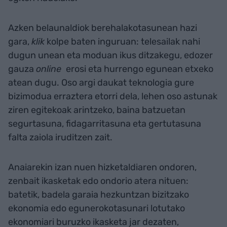
Azken belaunaldiok berehalakotasunean hazi
gara,
klik
kolpe baten inguruan: telesailak nahi
dugun unean eta moduan ikus ditzakegu, edozer
gauza
online
erosi eta hurrengo egunean etxeko
atean dugu. Oso argi daukat teknologia gure
bizimodua erraztera etorri dela, lehen oso astunak
ziren egitekoak arintzeko, baina batzuetan
segurtasuna, fidagarritasuna eta gertutasuna
falta zaiola iruditzen zait.
Anaiarekin izan nuen hizketaldiaren ondoren,
zenbait ikasketak edo ondorio atera nituen:
batetik, badela garaia hezkuntzan bizitzako
ekonomia edo egunerokotasunari lotutako
ekonomiari buruzko ikasketa jar dezaten,