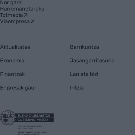
Nor gara
Harremanetarako
Totmedia
Viaempresa
Aktualitatea
Berrikuntza
Ekonomia
Jasangarritasuna
Finantzak
Lan eta bizi
Enpresak gaur
Iritzia