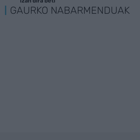
izan dira beti"
GAURKO NABARMENDUAK