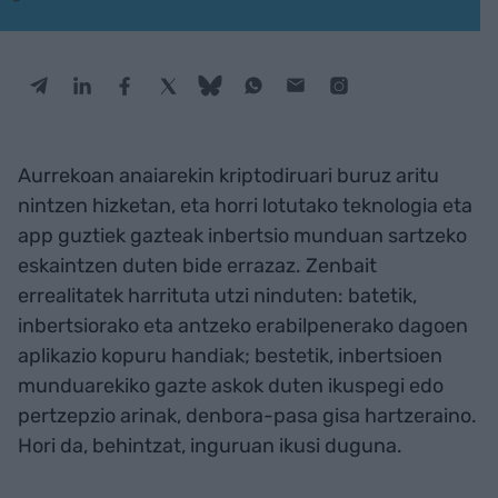
Aurrekoan anaiarekin kriptodiruari buruz aritu
nintzen hizketan, eta horri lotutako teknologia eta
app guztiek gazteak inbertsio munduan sartzeko
eskaintzen duten bide errazaz. Zenbait
errealitatek harrituta utzi ninduten: batetik,
inbertsiorako eta antzeko erabilpenerako dagoen
aplikazio kopuru handiak; bestetik, inbertsioen
munduarekiko gazte askok duten ikuspegi edo
pertzepzio arinak, denbora-pasa gisa hartzeraino.
Hori da, behintzat, inguruan ikusi duguna.