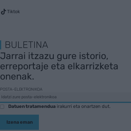
Tiktok
BULETINA
Jarrai itzazu gure istorio,
erreportaje eta elkarrizketa
onenak.
POSTA-ELEKTRONIKOA
Datuen tratamendua
irakurri eta onartzen dut.
Izena eman