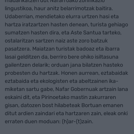
madarikatzen dut Nafarroako zonifikazio
lingustikoa, haur anitz belarrimotzak baitira.
Udaberrian, mendietako elurra urtzen hasi eta
hartza iratzartzen hasten denean, turista gehiago
sumatzen hasten dira, eta Aste Santua tarteko,
ostalaritzan sartzen naiz aste zoro batzuk
pasatzera. Maiatzan turistak badoaz eta ibarra
lasai gelditzen da, berriro bere ohiko isiltasuna
gailentzen delarik; orduan jana bilatzen hasteko
probesten du hartzak. Honen aurrean, eztabaidak
eztabaida eta ekologisten eta abeltzainen ika-
miketan sartu gabe, Nafar Gobernuak artzain lana
eskaini dit, eta Pirinoetako mastin zakurraren
gisan, datozen bost hilabeteak Bortuan emanen
ditut ardien zaindari eta hartzaren zain, eleak onki
erraten duen moduan: (h)ar-(t)zain.