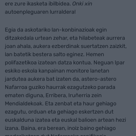
ere zure ikasketa ibilbidea.
Onki xin
autoenpleguaren lurraldera!
Egia da askotariko lan-konbinazioak egin
ditzakedala urtean zehar, eta hilabeteak aurrera
joan ahala, aukera ezberdinak suertatzen zaizkit,
lan batetik bestera salto eginez. Hemen
polifazetikoa izatean datza kontua. Neguan Ipar
eskiko eskola kanpainan monitore lanetan
jardutea aukera bat izaten da, astero-astero
Nafarroa guziko haurrak ezagutzeko parada
ematen diguna, Erribera, Iruñerria zein
Mendialdekoak. Eta zenbat eta haur gehiago
ezagutu, orduan eta gehiago eskertzen dut
euskalduna izatea eta euskal balioen artean hezi
izana. Baina, era berean, inoiz baino gehiago