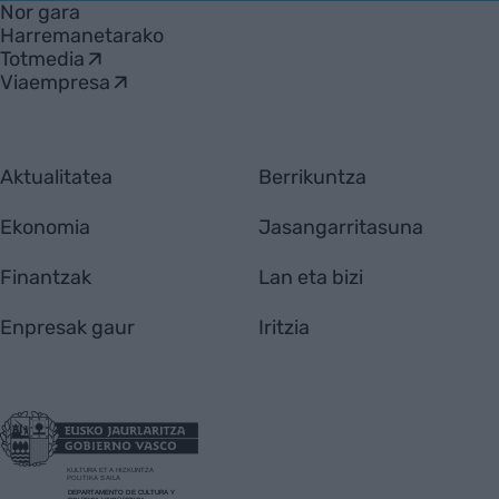
Nor gara
Harremanetarako
Totmedia
Viaempresa
Aktualitatea
Berrikuntza
Ekonomia
Jasangarritasuna
Finantzak
Lan eta bizi
Enpresak gaur
Iritzia