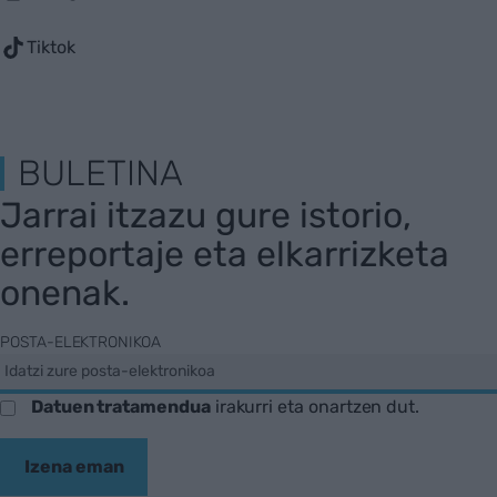
Tiktok
BULETINA
Jarrai itzazu gure istorio,
erreportaje eta elkarrizketa
onenak.
POSTA-ELEKTRONIKOA
Datuen tratamendua
irakurri eta onartzen dut.
Izena eman