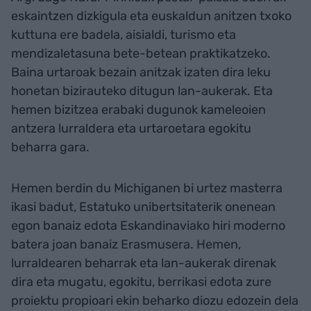
eskaintzen dizkigula eta euskaldun anitzen txoko
kuttuna ere badela, aisialdi, turismo eta
mendizaletasuna bete-betean praktikatzeko.
Baina urtaroak bezain anitzak izaten dira leku
honetan bizirauteko ditugun lan-aukerak. Eta
hemen bizitzea erabaki dugunok kameleoien
antzera lurraldera eta urtaroetara egokitu
beharra gara.
Hemen berdin du Michiganen bi urtez masterra
ikasi badut, Estatuko unibertsitaterik onenean
egon banaiz edota Eskandinaviako hiri moderno
batera joan banaiz Erasmusera. Hemen,
lurraldearen beharrak eta lan-aukerak direnak
dira eta mugatu, egokitu, berrikasi edota zure
proiektu propioari ekin beharko diozu edozein dela