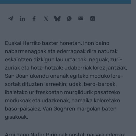
Euskal Herriko bazter honetan, inon baino
nabarmenagoak eta ederragoak dira naturak
eskaintzen dizkigun lau urtaroak: neguak, zuri-
zuriak eta hotz-hotzak; udaberriak lorez jantziak,
San Joan ukendu onenak egiteko moduko lore-
sortak dituzten larreekin; udak, bero-beroak,
ibaietako ur freskoetan murgildurik pasatzeko
modukoak eta udazkenak, hamaika koloretako
baso-paisaiez, Van Goghren margolan baten
gisakoak.
Argi dago Nafar Pirinioak postal-paisaia ederrak