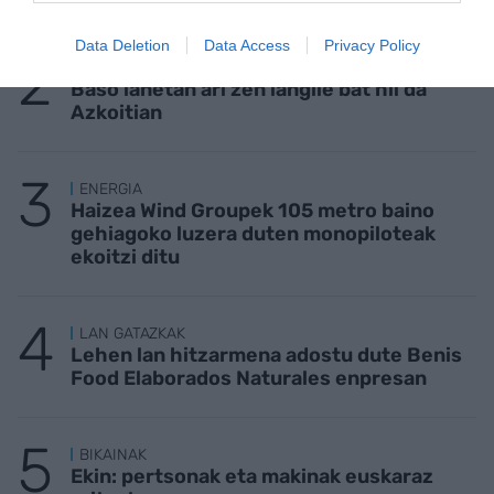
Data Deletion
Data Access
Privacy Policy
LAN ISTRIPUAK
Baso lanetan ari zen langile bat hil da
Azkoitian
ENERGIA
Haizea Wind Groupek 105 metro baino
gehiagoko luzera duten monopiloteak
ekoitzi ditu
LAN GATAZKAK
Lehen lan hitzarmena adostu dute Benis
Food Elaborados Naturales enpresan
BIKAINAK
Ekin: pertsonak eta makinak euskaraz