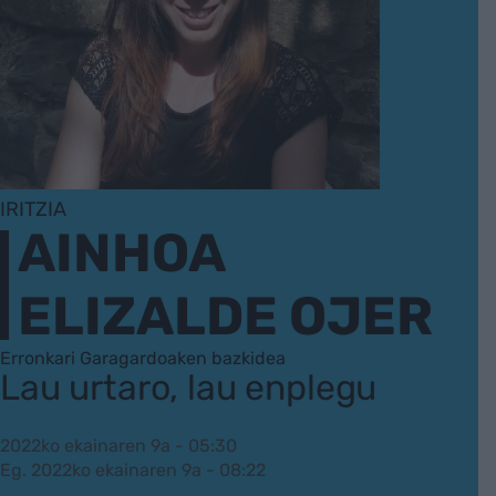
IRITZIA
AINHOA
ELIZALDE OJER
Erronkari Garagardoaken bazkidea
Lau urtaro, lau enplegu
2022ko ekainaren 9a - 05:30
Eg. 2022ko ekainaren 9a - 08:22