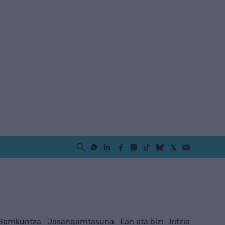
Berrikuntza
Jasangarritasuna
Lan eta bizi
Iritzia