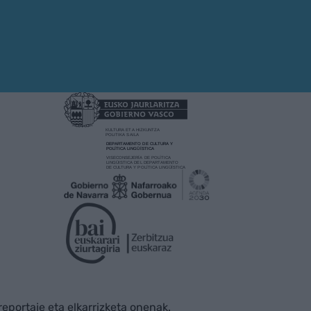
rreportaje eta elkarrizketa onenak.