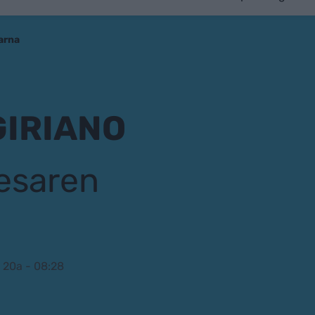
arna
GIRIANO
esaren
 20a - 08:28