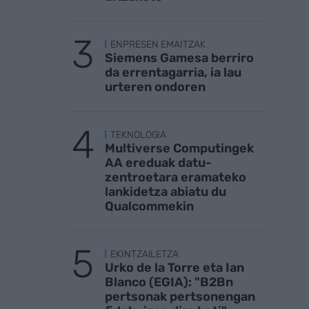
ENPRESEN EMAITZAK
Siemens Gamesa berriro
da errentagarria, ia lau
urteren ondoren
TEKNOLOGIA
Multiverse Computingek
AA ereduak datu-
zentroetara eramateko
lankidetza abiatu du
Qualcommekin
EKINTZAILETZA
Urko de la Torre eta Ian
Blanco (EGIA): "B2Bn
pertsonak pertsonengan