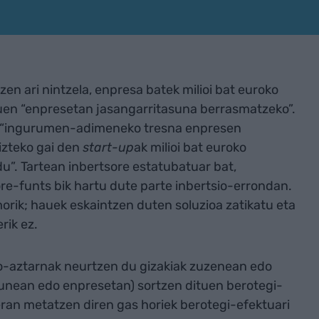
zen ari nintzela, enpresa batek milioi bat euroko
 nuen “enpresetan jasangarritasuna berrasmatzeko”.
n: “ingurumen-adimeneko tresna enpresen
izteko gai den
start-up
ak milioi bat euroko
du”. Tartean inbertsore estatubatuar bat,
re-funts bik hartu dute parte inbertsio-errondan.
rik; hauek eskaintzen duten soluzioa zatikatu eta
rik ez.
o-aztarnak neurtzen du gizakiak zuzenean edo
unean edo enpresetan) sortzen dituen berotegi-
an metatzen diren gas horiek berotegi-efektuari