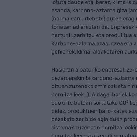
lotuta daude eta, beraz, klima-ald
esanda, karbono-aztarna giza ja
(normalean urtebete) duten eragin
tonatan adierazten da. Enpresek 
harturik, zerbitzu eta produktua a
Karbono-aztarna ezagutzea eta a
gehienek, klima-aldaketaren aurk
Hasieran aipaturiko enpresak zerb
bezeroarekin bi karbono-aztarna 
dituen zuzeneko emisioak eta hir
hornitzaileek…). Aldagai horiek k
edo urte batean sortutako CO
2
kop
bidez, produktuen balio-katea eza
dezakete zer bide egin duen produ
sistemak zuzenean hornitzaileeki
hornitzaileei eskatzen dien mater