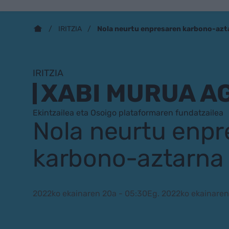
Nola neurtu enpresaren karbono-azt
IRITZIA
IRITZIA
XABI MURUA A
Ekintzailea eta Osoigo plataformaren fundatzailea
Nola neurtu enpr
karbono-aztarna
2022ko ekainaren 20a - 05:30
Eg. 2022ko ekainaren