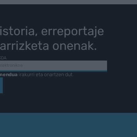
istoria, erreportaje
karrizketa onenak.
KOA
amendua
irakurri eta onartzen dut.