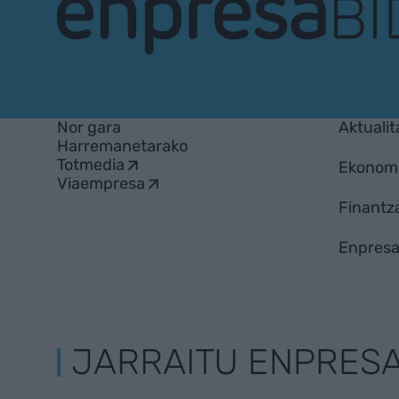
EnpresaBIDEA
Nor gara
Aktualit
Harremanetarako
Totmedia
Ekonom
Viaempresa
Finantz
Enpresa
JARRAITU ENPRES