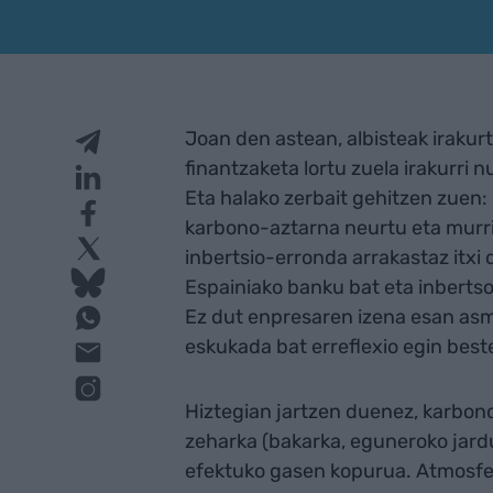
Joan den astean, albisteak irakurt
finantzaketa lortu zuela irakurri
Eta halako zerbait gehitzen zue
karbono-aztarna neurtu eta murr
inbertsio-erronda arrakastaz itxi 
Espainiako banku bat eta inbertso
Ez dut enpresaren izena esan asmo
eskukada bat erreflexio egin beste
Hiztegian jartzen duenez, karbon
zeharka (bakarka, eguneroko jard
efektuko gasen kopurua. Atmosfer