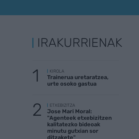
IRAKURRIENAK
KIROLA
Trainerua uretaratzea,
urte osoko gastua
ETXEBIZITZA
Jose Mari Moral:
"Agenteek etxebizitzen
kalitatezko bideoak
minutu gutxian sor
ditzakete"