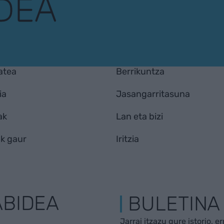
atea
Berrikuntza
ia
Jasangarritasuna
ak
Lan eta bizi
k gaur
Iritzia
ABIDEA
BULETINA
Jarrai itzazu gure istorio, e