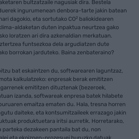
aketaren bultzatzaile nagusiak dira. Bestela
rduerek ingurumenean denbora-tarte jakin batean
ari dagokio, eta sortutako CO
2
baliokidearen
klima-aldaketan duten inpaktua neurtzea gako
sko loratzen ari dira azkenaldian merkatuan.
ztertzea funtsezkoa dela argudiatzen dute
ako borrokan jarduteko. Baina zenbateraino?
itzu bat eskaintzen du, softwarearen laguntzaz,
mota kalkulatzeko: enpresak berak emititzen
ugarrenek emititzen dituztenak (bezeroek,
ontuan izanda, softwareak enpresa batek hilabete
uruaren emaitza ematen du. Hala, tresna horren
gutu daiteke, eta kontsumitzaileek errazago jakin
ktuak produktuetara iritsi aurretik. Horretarako,
n parteka dezakeen pantaila bat du, non
ialei eta ekoizpen-prozesuei buruzko datuak