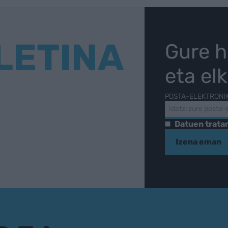
LETINA
Gure h
eta el
POSTA-ELEKTRONI
Datuen trat
Izena eman