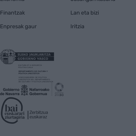
Finantzak
Lan eta bizi
Enpresak gaur
Iritzia