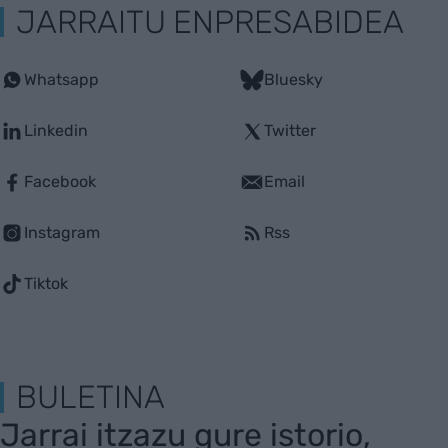
JARRAITU ENPRESABIDEA
Whatsapp
Bluesky
Linkedin
Twitter
Facebook
Email
Instagram
Rss
Tiktok
BULETINA
Jarrai itzazu gure istorio,