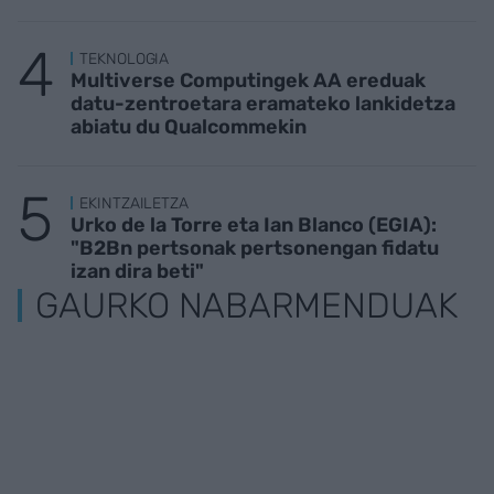
TEKNOLOGIA
Multiverse Computingek AA ereduak
datu-zentroetara eramateko lankidetza
abiatu du Qualcommekin
EKINTZAILETZA
Urko de la Torre eta Ian Blanco (EGIA):
"B2Bn pertsonak pertsonengan fidatu
izan dira beti"
GAURKO NABARMENDUAK