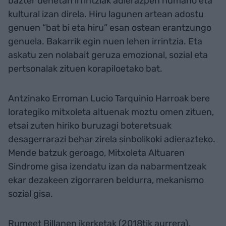
bazter denetan irrintziak adierazpen humano eta
kultural izan direla. Hiru lagunen artean adostu
genuen “bat bi eta hiru” esan ostean erantzungo
genuela. Bakarrik egin nuen lehen irrintzia. Eta
askatu zen nolabait geruza emozional, sozial eta
pertsonalak zituen korapiloetako bat.
Antzinako Erroman Lucio Tarquinio Harroak bere
lorategiko mitxoleta altuenak moztu omen zituen,
etsai zuten hiriko buruzagi boteretsuak
desagerrarazi behar zirela sinbolikoki adierazteko.
Mende batzuk geroago, Mitxoleta Altuaren
Sindrome gisa izendatu izan da nabarmentzeak
ekar dezakeen zigorraren beldurra, mekanismo
sozial gisa.
Rumeet Billanen ikerketak (2018tik aurrera),