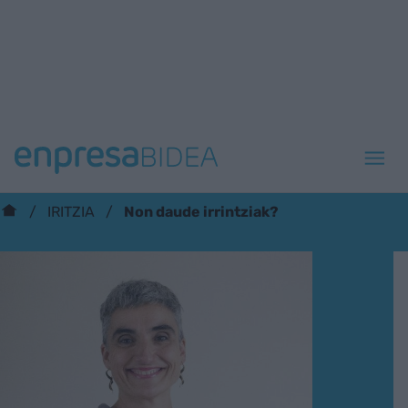
Non daude irrintziak?
IRITZIA