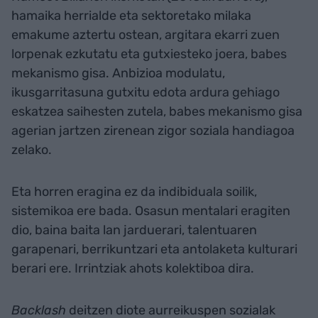
hamaika herrialde eta sektoretako milaka
emakume aztertu ostean, argitara ekarri zuen
lorpenak ezkutatu eta gutxiesteko joera, babes
mekanismo gisa. Anbizioa modulatu,
ikusgarritasuna gutxitu edota ardura gehiago
eskatzea saihesten zutela, babes mekanismo gisa
agerian jartzen zirenean zigor soziala handiagoa
zelako.
Eta horren eragina ez da indibiduala soilik,
sistemikoa ere bada. Osasun mentalari eragiten
dio, baina baita lan jarduerari, talentuaren
garapenari, berrikuntzari eta antolaketa kulturari
berari ere. Irrintziak ahots kolektiboa dira.
Backlash
deitzen diote aurreikuspen sozialak