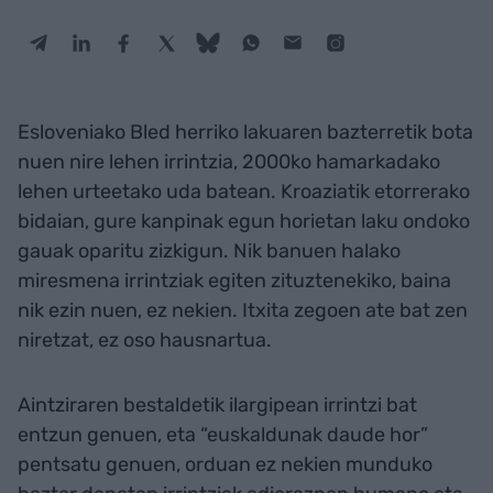
Esloveniako Bled herriko lakuaren bazterretik bota
nuen nire lehen irrintzia, 2000ko hamarkadako
lehen urteetako uda batean. Kroaziatik etorrerako
bidaian, gure kanpinak egun horietan laku ondoko
gauak oparitu zizkigun. Nik banuen halako
miresmena irrintziak egiten zituztenekiko, baina
nik ezin nuen, ez nekien. Itxita zegoen ate bat zen
niretzat, ez oso hausnartua.
Aintziraren bestaldetik ilargipean irrintzi bat
entzun genuen, eta “euskaldunak daude hor”
pentsatu genuen, orduan ez nekien munduko