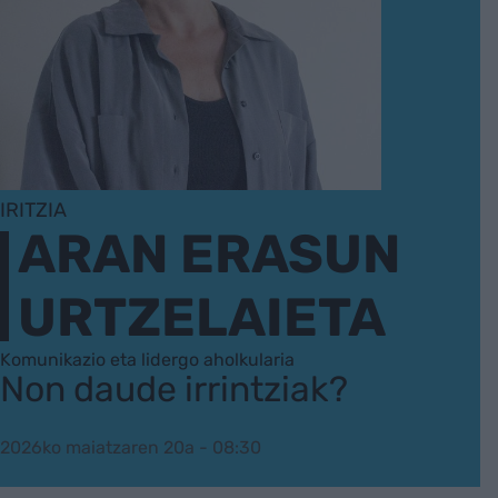
IRITZIA
ARAN ERASUN
URTZELAIETA
Komunikazio eta lidergo aholkularia
Non daude irrintziak?
2026ko maiatzaren 20a - 08:30