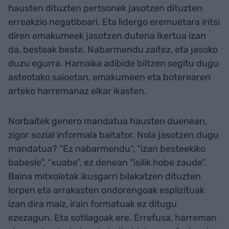
hausten dituzten pertsonek jasotzen dituzten
erreakzio negatiboari. Eta lidergo eremuetara iritsi
diren emakumeek jasotzen dutena ikertua izan
da, besteak beste. Nabarmendu zaitez, eta jasoko
duzu egurra. Hamaika adibide biltzen segitu dugu
asteotako saioetan, emakumeen eta boterearen
arteko harremanaz elkar ikasten.
Norbaitek genero mandatua hausten duenean,
zigor sozial informala baitator. Nola jasotzen dugu
mandatua? “Ez nabarmendu”, “izan besteekiko
babesle”, “xuabe”, ez denean “isilik hobe zaude”.
Baina mitxoletak ikusgarri bilakatzen dituzten
lorpen eta arrakasten ondorengoak esplizituak
izan dira maiz, irain formatuak ez ditugu
ezezagun. Eta sotilagoak ere. Errefusa, harreman