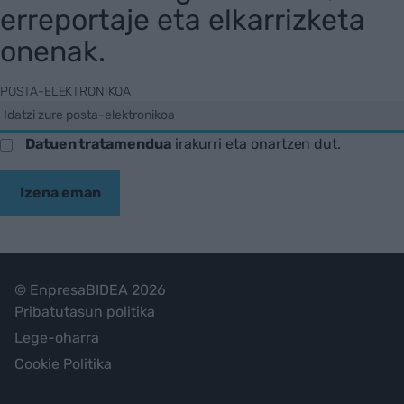
erreportaje eta elkarrizketa
onenak.
POSTA-ELEKTRONIKOA
Datuen tratamendua
irakurri eta onartzen dut.
Izena eman
© EnpresaBIDEA 2026
Pribatutasun politika
Lege-oharra
Cookie Politika