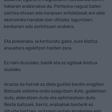
tokiaren araberakoa da. Pertsona nagusi baten
zaintza etxean edo kanpoan antolatzeak ere alde
ekonomiko handiak izan ditzake, laguntzen,
kenkarien edo zerbitzuen arabera.
Eta pixkanaka, ia konturatu gabe, zure bizitza
arauetara egokitzen hasten zara.
Ez nahi duzulako, baizik eta ez egiteak kostua
duelako.
Arazoa da horrek ez diela guztiei berdin eragiten.
Batzuek sistema ondo ezagutzen dute, galdetzen
dute, alderatzen dute eta optimizatzen dute.
Beste batzuek, berriz, erabakiak besterik ez
dituzte hartzen, gutxiago ordain lezaketela edo