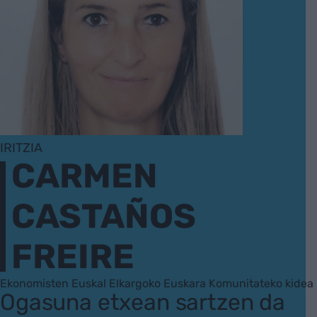
IRITZIA
CARMEN
CASTAÑOS
FREIRE
Ekonomisten Euskal Elkargoko Euskara Komunitateko kidea
Ogasuna etxean sartzen da