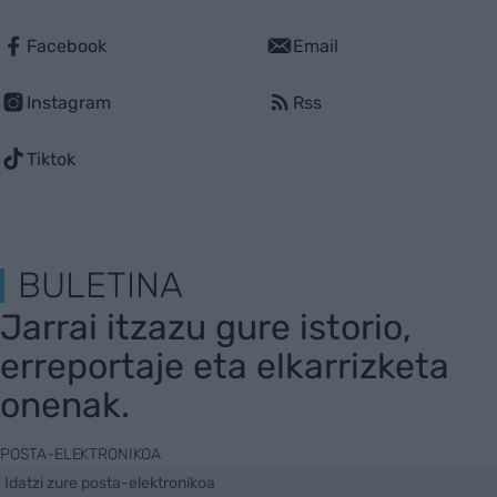
Facebook
Email
Instagram
Rss
Tiktok
BULETINA
Jarrai itzazu gure istorio,
erreportaje eta elkarrizketa
onenak.
POSTA-ELEKTRONIKOA