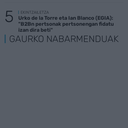
EKINTZAILETZA
Urko de la Torre eta Ian Blanco (EGIA):
"B2Bn pertsonak pertsonengan fidatu
izan dira beti"
GAURKO NABARMENDUAK