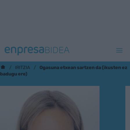
Ogasuna etxean sartzen da (ikusten ez
IRITZIA
badugu ere)