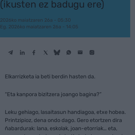
(ikusten ez badugu ere)
2026ko maiatzaren 26a - 05:30
Eg. 2026ko maiatzaren 26a - 14:05
Elkarrizketa ia beti berdin hasten da.
“Eta kanpora bizitzera joango bagina?”
Leku gehiago, lasaitasun handiagoa, etxe hobea.
Printzipioz, dena ondo dago. Gero etortzen dira
ñabardurak: lana, eskolak, joan-etorriak… eta,