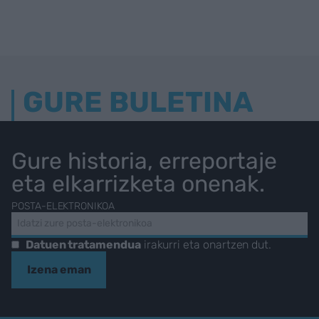
GURE BULETINA
Gure historia, erreportaje
eta elkarrizketa onenak.
POSTA-ELEKTRONIKOA
Datuen tratamendua
irakurri eta onartzen dut.
Izena eman