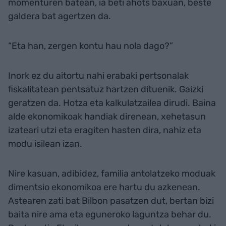
momenturen batean, ia beti ahots baxuan, beste
galdera bat agertzen da.
“Eta han, zergen kontu hau nola dago?”
Inork ez du aitortu nahi erabaki pertsonalak
fiskalitatean pentsatuz hartzen dituenik. Gaizki
geratzen da. Hotza eta kalkulatzailea dirudi. Baina
alde ekonomikoak handiak direnean, xehetasun
izateari utzi eta eragiten hasten dira, nahiz eta
modu isilean izan.
Nire kasuan, adibidez, familia antolatzeko moduak
dimentsio ekonomikoa ere hartu du azkenean.
Astearen zati bat Bilbon pasatzen dut, bertan bizi
baita nire ama eta eguneroko laguntza behar du.