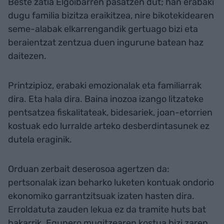
Beste zatia Elgoibarren pasatzen dut; han erabaki
dugu familia bizitza eraikitzea, nire bikotekidearen
seme-alabak elkarrengandik gertuago bizi eta
beraientzat zentzua duen ingurune batean haz
daitezen.
Printzipioz, erabaki emozionalak eta familiarrak
dira. Eta hala dira. Baina inozoa izango litzateke
pentsatzea fiskalitateak, bidesariek, joan-etorrien
kostuak edo lurralde arteko desberdintasunek ez
dutela eraginik.
Orduan zerbait deserosoa agertzen da:
pertsonalak izan beharko luketen kontuak ondorio
ekonomiko garrantzitsuak izaten hasten dira.
Erroldatuta zauden lekua ez da tramite huts bat
bakarrik. Egunero mugitzearen kostua bizi zaren