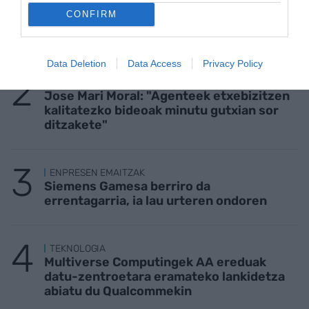
CONFIRM
KIROLA
Trainerua uretaratzea, urte osoko gastua
Data Deletion
Data Access
Privacy Policy
ETXEBIZITZA
Jose Mari Moral: "Agenteek etxebizitzen
kalitatezko bideoak minutu gutxian sor
ditzakete"
ENPRESEN EMAITZAK
Siemens Gamesa berriro da
errentagarria, ia lau urteren ondoren
TEKNOLOGIA
Multiverse Computingek AA ereduak
datu-zentroetara eramateko lankidetza
abiatu du Qualcommekin