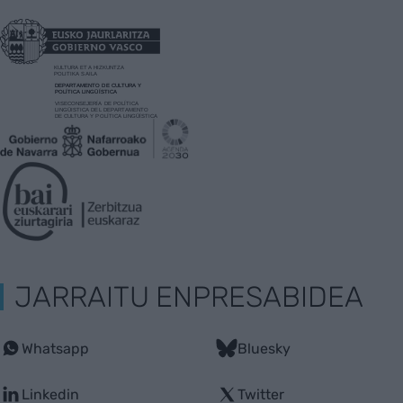
JARRAITU ENPRESABIDEA
Whatsapp
Bluesky
Linkedin
Twitter