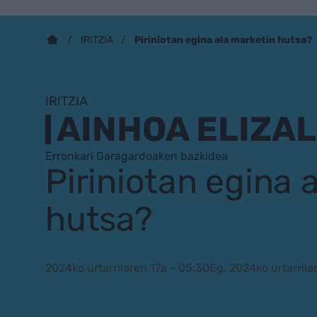
Piriniotan egina ala marketin hutsa?
IRITZIA
IRITZIA
AINHOA ELIZA
Erronkari Garagardoaken bazkidea
Piriniotan egina 
hutsa?
2024ko urtarrilaren 17a - 05:30
Eg. 2024ko urtarrila