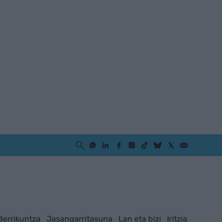
Berrikuntza
Jasangarritasuna
Lan eta bizi
Iritzia