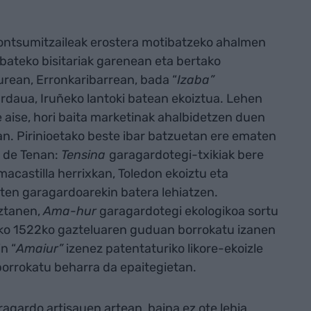
kontsumitzaileak erostera motibatzeko ahalmen
 bateko bisitariak garenean eta bertako
rean, Erronkaribarrean, bada “
Izaba”
daua, Iruñeko lantoki batean ekoiztua. Lehen
e aise, hori baita marketinak ahalbidetzen duen
an. Pirinioetako beste ibar batzuetan ere ematen
l de Tenan:
Tensina
garagardotegi-txikiak bere
acastilla herrixkan, Toledon ekoiztu eta
uten garagardoarekin batera lehiatzen.
ztanen,
Ama-hur
garagardotegi ekologikoa sortu
urko 1522ko gazteluaren guduan borrokatu izanen
n “
Amaiur”
izenez patentaturiko likore-ekoizle
borrokatu beharra da epaitegietan.
ragardo artisauen artean, baina ez ote lehia