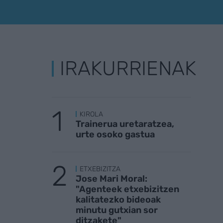
IRAKURRIENAK
KIROLA
Trainerua uretaratzea,
urte osoko gastua
ETXEBIZITZA
Jose Mari Moral:
"Agenteek etxebizitzen
kalitatezko bideoak
minutu gutxian sor
ditzakete"