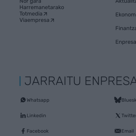
Nor gara
Aktualit
Harremanetarako
Totmedia
Ekonom
Viaempresa
Finantz
Enpresa
JARRAITU ENPRES
Whatsapp
Blues
Linkedin
Twitte
Facebook
Email