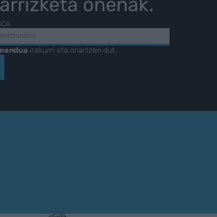
karrizketa onenak.
KOA
amendua
irakurri eta onartzen dut.