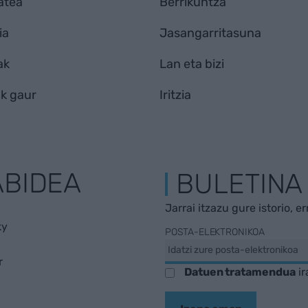
atea
Berrikuntza
ia
Jasangarritasuna
ak
Lan eta bizi
k gaur
Iritzia
ABIDEA
BULETINA
Jarrai itzazu gure istorio, e
ky
POSTA-ELEKTRONIKOA
r
Datuen tratamendua
ir