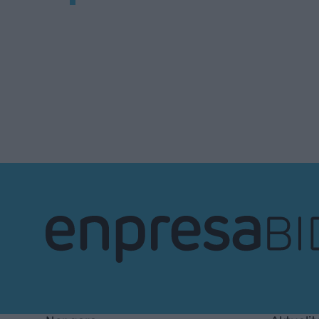
EnpresaBIDEA