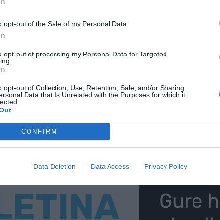
In
onki xakin dezagun bertako ekoizpen txikia ala
en.
o opt-out of the Sale of my Personal Data.
In
to opt-out of processing my Personal Data for Targeted
-ren iturri hobetsi gisa doan
ing.
AKTIBATU ORAIN
tuta
In
o opt-out of Collection, Use, Retention, Sale, and/or Sharing
ersonal Data that Is Unrelated with the Purposes for which it
lected.
Out
CONFIRM
Data Deletion
Data Access
Privacy Policy
LETINA
Gure h