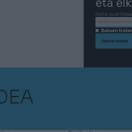
eta el
POSTA-ELEKTRONI
Datuen trat
Izena eman