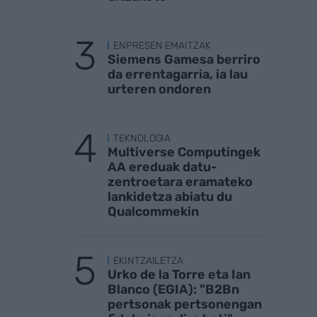
ENPRESEN EMAITZAK
Siemens Gamesa berriro
da errentagarria, ia lau
urteren ondoren
TEKNOLOGIA
Multiverse Computingek
AA ereduak datu-
zentroetara eramateko
lankidetza abiatu du
Qualcommekin
EKINTZAILETZA
Urko de la Torre eta Ian
Blanco (EGIA): "B2Bn
pertsonak pertsonengan