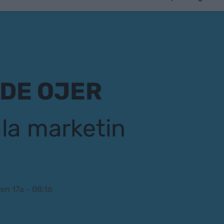
LDE OJER
ala marketin
ren 17a - 08:16