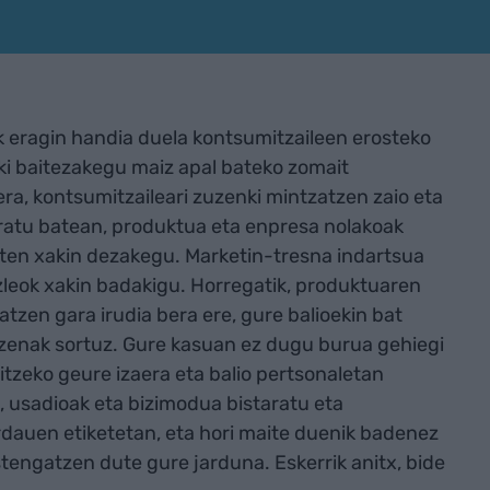
k eragin handia duela kontsumitzaileen erosteko
ki baitezakegu maiz apal bateko zomait
era, kontsumitzaileari zuzenki mintzatzen zaio eta
iratu batean, produktua eta enpresa nolakoak
uzten xakin dezakegu. Marketin-tresna indartsua
izleok xakin badakigu. Horregatik, produktuaren
atzen gara irudia bera ere, gure balioekin bat
izenak sortuz. Gure kasuan ez dugu burua gehiegi
itzeko geure izaera eta balio pertsonaletan
a, usadioak eta bizimodua bistaratu eta
rdauen etiketetan, eta hori maite duenik badenez
stengatzen dute gure jarduna. Eskerrik anitx, bide