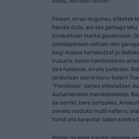
batez,
Xortalari
ororer!
Finean, erran dugunez, etiketek 
handia dute, are eta gehiago leku
produktuen txerka gaudenean. Gu
izendapenean saltzen den garagar
begi-kolpez bertakotzat jo daitek
iruzurra, beste hainbesteren arte
dira halakoak, errate baterako, Ba
jardunean darrai buru-belarri Tram
“
Panticosa
” izenez etiketatzen d
Auñamendien mendebaldean, Ba
da berriki; bere sortzailea, Amai
zeneko moduko mutil nafarra, orai
handi eta kanpotar baten kontra 
Bistan da lehia handia dagoela ga