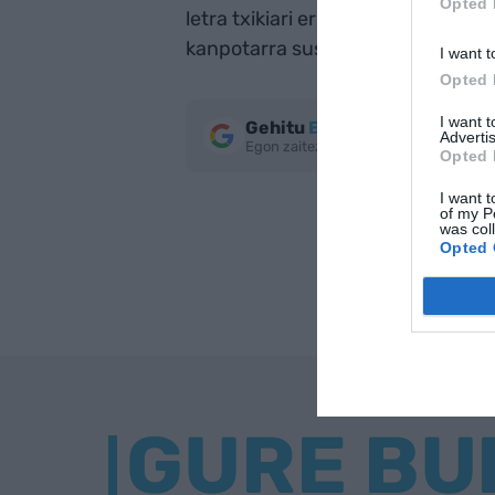
Opted 
letra txikiari erreparatuko nioke, 
kanpotarra sustengatzen ari gar
I want t
Opted 
I want 
Gehitu
EnpresaBIDEA
Google
Advertis
Egon zaitez azken berriekin informa
Opted 
I want t
of my P
was col
Opted 
GURE BU