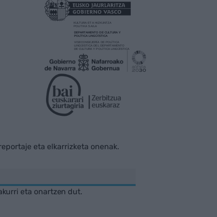
rreportaje eta elkarrizketa onenak.
akurri eta onartzen dut.