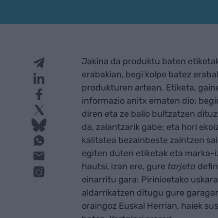
Jakina da produktu baten etiketa
erabakian, begi kolpe batez eraba
produkturen artean. Etiketa, gain
informazio anitx ematen dio; beg
diren eta ze balio bultzatzen dit
da, zalantzarik gabe; eta hori eko
kalitatea bezainbeste zaintzen sai
egiten duten etiketak eta marka-
hautsi, izan ere, gure
tarjeta
defin
oinarritu gara: Pirinioetako uskar
aldarrikatzen ditugu gure garaga
oraingoz Euskal Herrian, haiek su