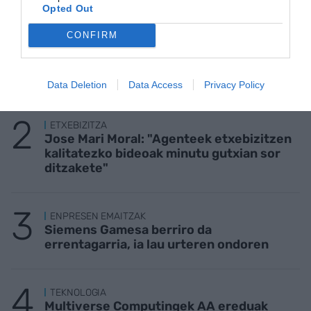
Opted Out
CONFIRM
KIROLA
Trainerua uretaratzea, urte osoko gastua
Data Deletion
Data Access
Privacy Policy
ETXEBIZITZA
Jose Mari Moral: "Agenteek etxebizitzen
kalitatezko bideoak minutu gutxian sor
ditzakete"
ENPRESEN EMAITZAK
Siemens Gamesa berriro da
errentagarria, ia lau urteren ondoren
TEKNOLOGIA
Multiverse Computingek AA ereduak