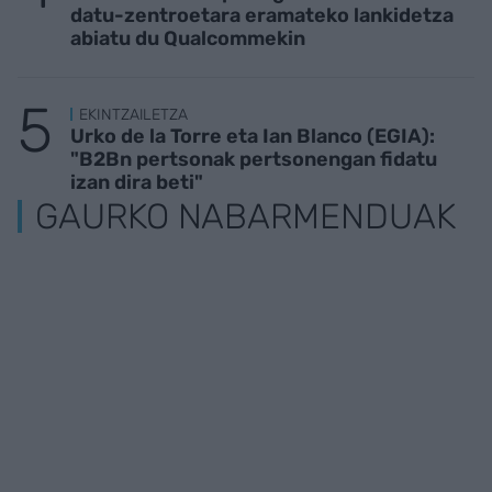
datu-zentroetara eramateko lankidetza
abiatu du Qualcommekin
EKINTZAILETZA
Urko de la Torre eta Ian Blanco (EGIA):
"B2Bn pertsonak pertsonengan fidatu
izan dira beti"
GAURKO NABARMENDUAK