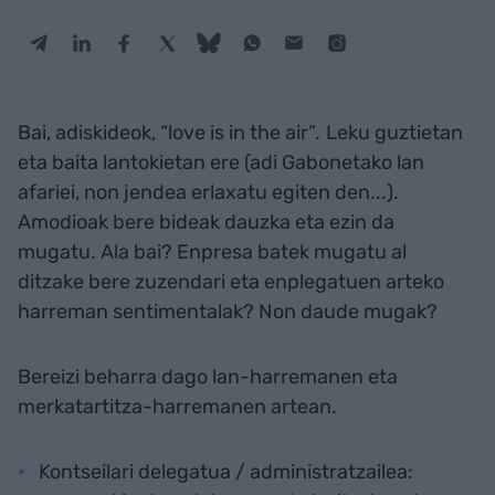
Bai, adiskideok, “love is in the air”
.
Leku guztietan
eta baita lantokietan ere (adi Gabonetako lan
afariei, non jendea erlaxatu egiten den...).
Amodioak bere bideak dauzka eta ezin da
mugatu. Ala bai? Enpresa batek mugatu al
ditzake bere zuzendari eta enplegatuen arteko
harreman sentimentalak? Non daude mugak?
Bereizi beharra dago lan-harremanen eta
merkatartitza-harremanen artean.
Kontseilari delegatua / administratzailea: