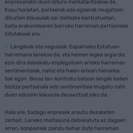
enpresarekin duen lotura merkataritzakoa da.
Kasu horietan, portaerak edo egoerak mugatzen
dituzten klausulak sar daitezke kontratuetan,
baita erakundearen barruko harreman pertsonalei
lotutakoak ere.
Langileak eta nagusiak: Espainiako Estatuan
harremana lanekoa da, eta hemen legea argia da:
ezin dira debekatu enplegatuen arteko harreman
sentimentalak, nahiz eta haien artean hierarkia
bat egon. Beraz lan-kontratu batean langile baten
bizitza pertsonala edo sentimentala mugatu nahi
duen edozein klausula deuseztzat joko da.
Hala ere, badago enpresek arautu dezaketen
zerbait. Laneko maitasuna debekatuta ez dagoen
arren, konpainiek zaindu behar dute harreman