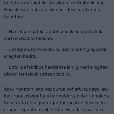
horiek ez diezaiotela lan-dinamikari kalterik egin.
Horrek esan nahi du esku har dezaketela kasu
hauetan:
Harreman batek faboritismoak edo gatazkak
sortzen baditu taldean.
Jazarpen, botere-abusu edo
mobbing
egoerak
eragiten baditu.
Lotura afektiboa hautsi eta lan-giroari eragiten
dioten tentsioak sortzen badira.
Kasu horietan, enpresaburua behartuta dago lan-
ingurune osasuntsua bermatzera, alderik ahulena
babestuta eta egoerak jardueran izan dezakeen
eragin negatiboa saihestuta. Hau da, lan arrisku