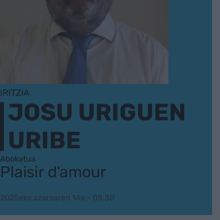
IRITZIA
JOSU URIGUEN
URIBE
Abokatua
Plaisir d'amour
2025eko azaroaren 14a - 05:30