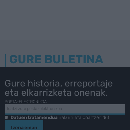
GURE BULETINA
Gure historia, erreportaje
eta elkarrizketa onenak.
POSTA-ELEKTRONIKOA
Datuen tratamendua
irakurri eta onartzen dut.
Izena eman