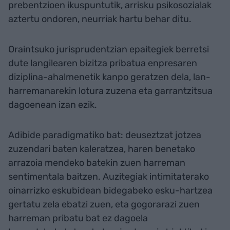
prebentzioen ikuspuntutik, arrisku psikosozialak
aztertu ondoren, neurriak hartu behar ditu.
Oraintsuko jurisprudentzian epaitegiek berretsi
dute langilearen bizitza pribatua enpresaren
diziplina-ahalmenetik kanpo geratzen dela, lan-
harremanarekin lotura zuzena eta garrantzitsua
dagoenean izan ezik.
Adibide paradigmatiko bat: deuseztzat jotzea
zuzendari baten kaleratzea, haren benetako
arrazoia mendeko batekin zuen harreman
sentimentala baitzen. Auzitegiak intimitaterako
oinarrizko eskubidean bidegabeko esku-hartzea
gertatu zela ebatzi zuen, eta gogorarazi zuen
harreman pribatu bat ez dagoela