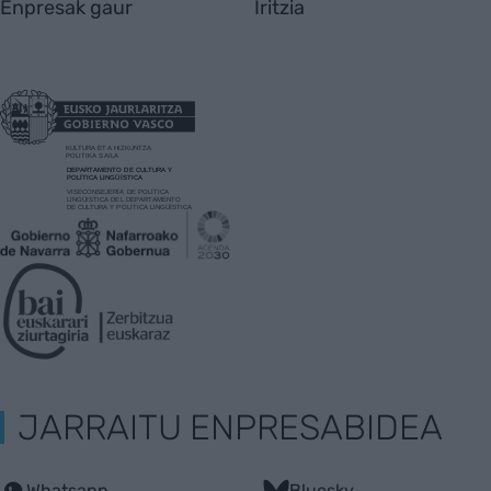
Enpresak gaur
Iritzia
JARRAITU ENPRESABIDEA
Whatsapp
Bluesky