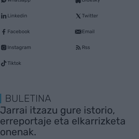
Linkedin
Twitter
Facebook
Email
Instagram
Rss
Tiktok
BULETINA
Jarrai itzazu gure istorio,
erreportaje eta elkarrizketa
onenak.