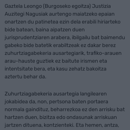
Gaztela Leongo (Burgoseko egoitza) Justizia
Auzitegi Nagusiak aurtengo maiatzeko epaian
onartzen du patinetea ezin dela erabili hiriarteko
bide batean, baina aipatzen duen
jurisprudentziaren arabera, ibilgailu bat baimendu
gabeko bide batetik erabiltzeak ez dakar berez
zuhurtziagabekeria ausartegiarik, trafiko-arauen
arau-hauste guztiek ez baitute irismen eta
intentsitate bera, eta kasu zehatz bakoitza
aztertu behar da.
Zuhurtziagabekeria ausartegia langilearen
jokabidea da, non, pertsona baten portaera
normala gaindituz, beharrezkoa ez den arrisku bat
hartzen duen, bizitza edo ondasunak arriskuan
jartzen dituena, kontzienteki. Eta hemen, antza,