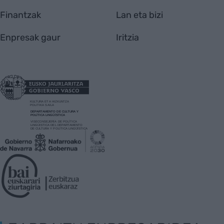
Finantzak
Lan eta bizi
Enpresak gaur
Iritzia