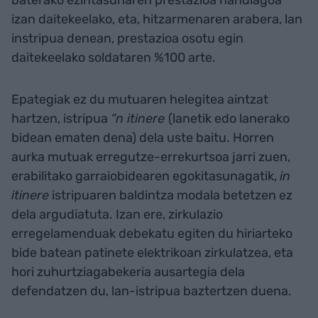
izan daitekeelako, eta, hitzarmenaren arabera, lan
instripua denean, prestazioa osotu egin
daitekeelako soldataren %100 arte.
Epategiak ez du mutuaren helegitea aintzat
hartzen, istripua
“n itinere
(lanetik edo lanerako
bidean ematen dena) dela uste baitu. Horren
aurka mutuak erregutze-errekurtsoa jarri zuen,
erabilitako garraiobidearen egokitasunagatik,
in
itinere
istripuaren baldintza modala betetzen ez
dela argudiatuta. Izan ere, zirkulazio
erregelamenduak debekatu egiten du hiriarteko
bide batean patinete elektrikoan zirkulatzea, eta
hori zuhurtziagabekeria ausartegia dela
defendatzen du, lan-istripua baztertzen duena.