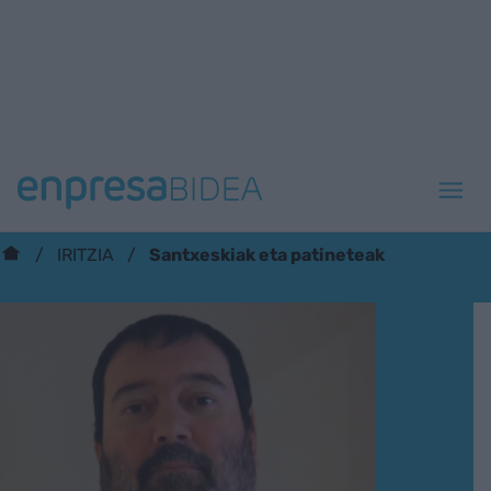
Santxeskiak eta patineteak
IRITZIA