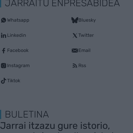
JARRAITU ENPRESABIDEA
Whatsapp
Bluesky
Linkedin
Twitter
Facebook
Email
Instagram
Rss
Tiktok
BULETINA
Jarrai itzazu gure istorio,