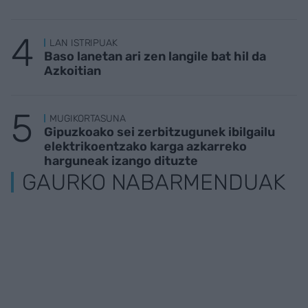
LAN ISTRIPUAK
Baso lanetan ari zen langile bat hil da
Azkoitian
MUGIKORTASUNA
Gipuzkoako sei zerbitzugunek ibilgailu
elektrikoentzako karga azkarreko
harguneak izango dituzte
GAURKO NABARMENDUAK