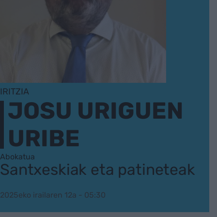
IRITZIA
JOSU URIGUEN
URIBE
Abokatua
Santxeskiak eta patineteak
2025eko irailaren 12a - 05:30