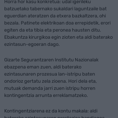
Horra hor kasu konkretua: udal igerileku
batzuetako tabernako sukaldari laguntzaile bat
eguerdian ateratzen da etxera bazkaltzera, ohi
bezala. Patinete elektrikoan doa errepidetik, erori
egiten da eta tibia eta peronea hausten ditu.
Ebakuntza kirurgikoa egin zioten eta aldi baterako
ezintasun-egoeran dago.
Gizarte Segurantzaren Institutu Nazionalak
ebazpena eman zuen, aldi baterako
ezintasunaren prozesua lan-istripu baten
ondorioz gertatu zela zioena. Hori dela eta,
mutuak demanda jarri zuen istripu horren
kontingentzia arrunta erreklamatzeko.
Kontingentziarena ez da kontu makala: aldi
baterako ezintasunaren prestazioa handiagoa