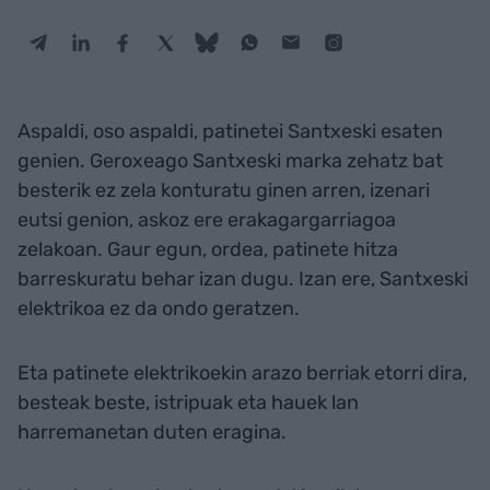
Aspaldi, oso aspaldi, patinetei Santxeski esaten
genien. Geroxeago Santxeski marka zehatz bat
besterik ez zela konturatu ginen arren, izenari
eutsi genion, askoz ere erakagargarriagoa
zelakoan. Gaur egun, ordea, patinete hitza
barreskuratu behar izan dugu. Izan ere, Santxeski
elektrikoa ez da ondo geratzen.
Eta patinete elektrikoekin arazo berriak etorri dira,
besteak beste, istripuak eta hauek lan
harremanetan duten eragina.