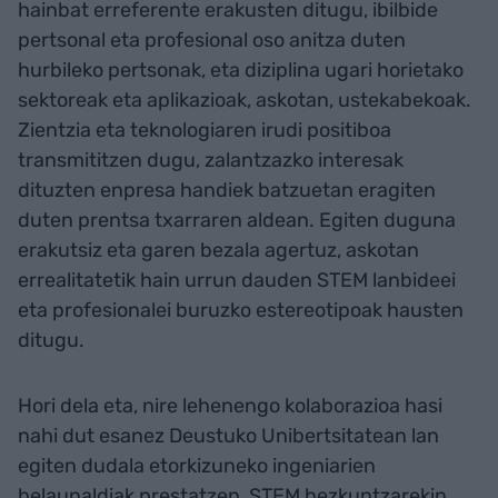
hainbat erreferente erakusten ditugu, ibilbide
pertsonal eta profesional oso anitza duten
hurbileko pertsonak, eta diziplina ugari horietako
sektoreak eta aplikazioak, askotan, ustekabekoak.
Zientzia eta teknologiaren irudi positiboa
transmititzen dugu, zalantzazko interesak
dituzten enpresa handiek batzuetan eragiten
duten prentsa txarraren aldean. Egiten duguna
erakutsiz eta garen bezala agertuz, askotan
errealitatetik hain urrun dauden STEM lanbideei
eta profesionalei buruzko estereotipoak hausten
ditugu.
Hori dela eta, nire lehenengo kolaborazioa hasi
nahi dut esanez Deustuko Unibertsitatean lan
egiten dudala etorkizuneko ingeniarien
belaunaldiak prestatzen, STEM hezkuntzarekin