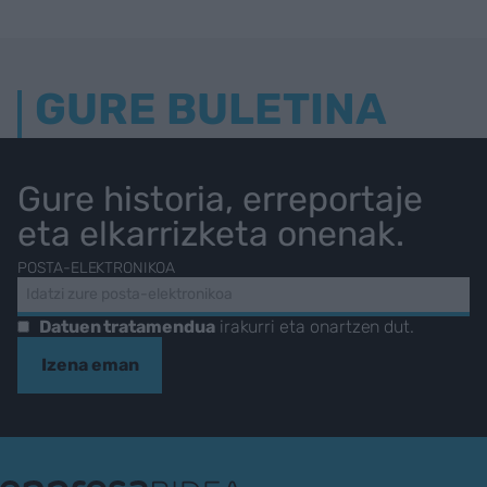
GURE BULETINA
Gure historia, erreportaje
eta elkarrizketa onenak.
POSTA-ELEKTRONIKOA
Datuen tratamendua
irakurri eta onartzen dut.
Izena eman