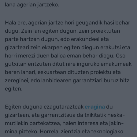
lana agerian jartzeko.
Hala ere, agerian jartze hori geugandik hasi behar
dugu. Zein lan egiten dugun, zein proiektutan
parte hartzen dugun, edo erakundeei eta
gizarteari zein ekarpen egiten diegun erakutsi eta
horri merezi duen balioa eman behar diogu. Oso
gutxitan entzuten ditut nire inguruko emakumeak
beren lanari, eskuartean dituzten proiektu eta
zereginei, edo lanbidearen garrantziari buruz hitz
egiten.
Egiten duguna ezagutarazteak
eragina
du
gizartean, eta garrantzitsua da txikitatik neska-
mutilekin partekatzea, haien interesa eta jakin-
mina pizteko. Horrela, zientzia eta teknologiako