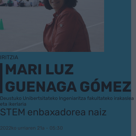
IRITZIA
MARI LUZ
GUENAGA GÓMEZ
Deustuko Unibertsitateko Ingeniaritza fakultateko irakaslea
eta ikerlaria
STEM enbaxadorea naiz
2022ko urriaren 21a - 05:30