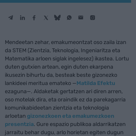
Mendeetan zehar, emakumeontzat oso zaila izan
da STEM (Zientzia, Teknologia, Ingeniaritza eta
Matematika arloen siglak ingelesez) ikastea. Lortu
duten gutxien artean, egin duten ekarpena
ikusezin bihurtu da, besteak beste gizonezko
lankideei meritua emateko —
Matilda Efektu
ezaguna—. Aldaketak gertatzen ari diren arren,
oso motelak dira, eta oraindik ez da parekagarria
komunikabideetan zientzia eta teknologia
arloetan
gizonezkoen eta emakumezkoen
presentzia
. Gure espazio publikoa aldarrikatzen
jarraitu behar dugu, arlo horietan egiten dugun