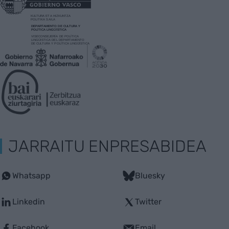
JARRAITU ENPRESABIDEA
Whatsapp
Bluesky
Linkedin
Twitter
Facebook
Email