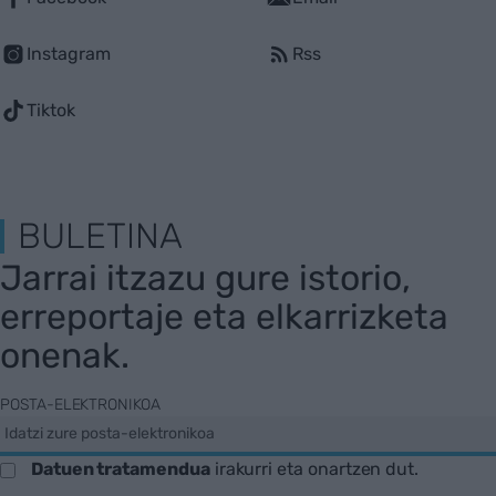
Instagram
Rss
Tiktok
BULETINA
Jarrai itzazu gure istorio,
erreportaje eta elkarrizketa
onenak.
POSTA-ELEKTRONIKOA
Datuen tratamendua
irakurri eta onartzen dut.