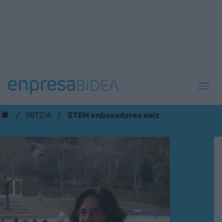
STEM enbaxadorea naiz
IRITZIA