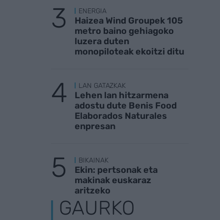
ENERGIA
Haizea Wind Groupek 105
metro baino gehiagoko
luzera duten
monopiloteak ekoitzi ditu
LAN GATAZKAK
Lehen lan hitzarmena
adostu dute Benis Food
Elaborados Naturales
enpresan
BIKAINAK
Ekin: pertsonak eta
makinak euskaraz
aritzeko
GAURKO