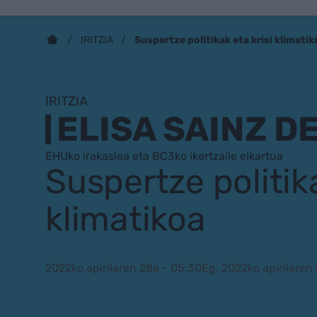
Suspertze politikak eta krisi klimatik
IRITZIA
IRITZIA
ELISA SAINZ D
EHUko irakaslea eta BC3ko ikertzaile elkartua
Suspertze politika
klimatikoa
2022ko apirilaren 28a - 05:30
Eg. 2022ko apirilaren 