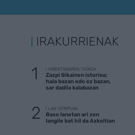
IRAKURRIENAK
INBERTSIOAREN TXOKOA
Zazpi Bikainen istorioa;
hala bazan edo ez bazan,
sar dadila kalabazan
LAN ISTRIPUAK
Baso lanetan ari zen
langile bat hil da Azkoitian