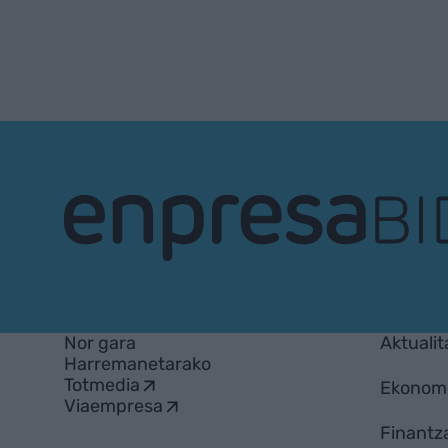
EnpresaBIDEA
Nor gara
Aktualit
Harremanetarako
Totmedia
Ekonom
Viaempresa
Finantz