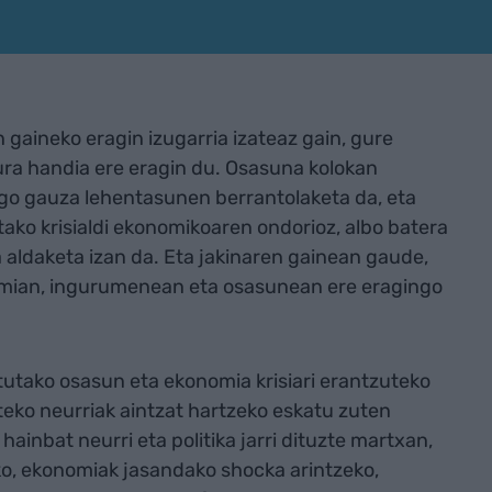
aineko eragin izugarria izateaz gain, gure
ra handia ere eragin du. Osasuna kolokan
o gauza lehentasunen berrantolaketa da, eta
ako krisialdi ekonomikoaren ondorioz, albo batera
a aldaketa izan da. Eta jakinaren gainean gaude,
omian, ingurumenean eta osasunean ere eragingo
tutako osasun eta ekonomia krisiari erantzuteko
teko neurriak aintzat hartzeko eskatu zuten
inbat neurri eta politika jarri dituzte martxan,
, ekonomiak jasandako shocka arintzeko,