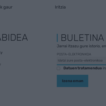
k gaur
Iritzia
ABIDEA
BULETINA
Jarrai itzazu gure istorio, e
ky
POSTA-ELEKTRONIKOA
r
Datuen tratamendua
ir
Izena eman