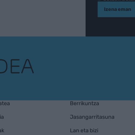
Izena eman
atea
Berrikuntza
ia
Jasangarritasuna
ak
Lan eta bizi