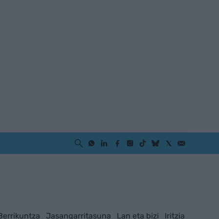
Berrikuntza
Jasangarritasuna
Lan eta bizi
Iritzia