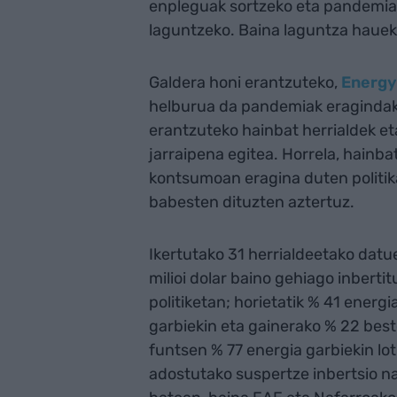
enpleguak sortzeko eta pandemiar
laguntzeko. Baina laguntza hauek k
Galdera honi erantzuteko,
Energy
helburua da pandemiak eragindako 
erantzuteko hainbat herrialdek et
jarraipena egitea. Horrela, hainb
kontsumoan eragina duten politikak
babesten dituzten aztertuz.
Ikertutako 31 herrialdeetako datu
milioi dolar baino gehiago inberti
politiketan; horietatik % 41 energi
garbiekin eta gainerako % 22 beste
funtsen % 77 energia garbiekin lo
adostutako suspertze inbertsio n