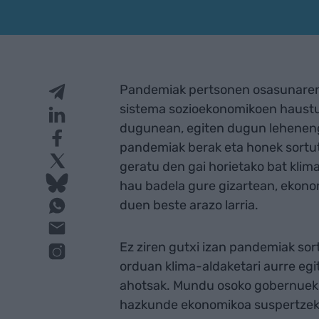
Pandemiak pertsonen osasunaren g
sistema sozioekonomikoen haustu
dugunean, egiten dugun leheneng
pandemiak berak eta honek sortut
geratu den gai horietako bat klim
hau badela gure gizartean, ekon
duen beste arazo larria.
Ez ziren gutxi izan pandemiak sor
orduan klima-aldaketari aurre egi
ahotsak. Mundu osoko gobernuek ha
hazkunde ekonomikoa suspertzeko