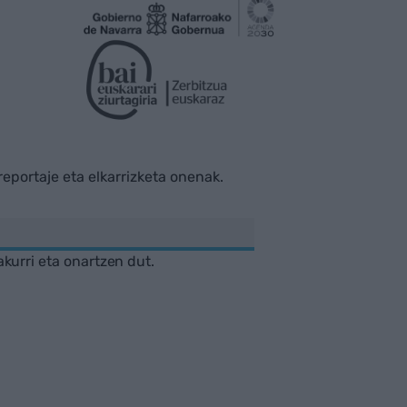
rreportaje eta elkarrizketa onenak.
akurri eta onartzen dut.