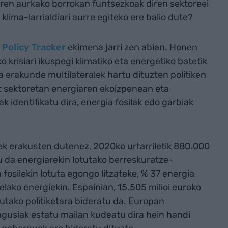
en aurkako borrokan funtsezkoak diren sektoreei
lima-larrialdiari aurre egiteko ere balio dute?
 Policy Tracker
ekimena jarri zen abian. Honen
krisiari ikuspegi klimatiko eta energetiko batetik
a erakunde multilateralek hartu dituzten politiken
at sektoretan energiaren ekoizpenean eta
 identifikatu dira, energia fosilak edo garbiak
ek erakusten dutenez, 2020ko urtarriletik 880.000
tu da energiarekin lotutako berreskuratze-
a fosilekin lotuta egongo litzateke, % 37 energia
lako energiekin. Espainian, 15.505 milioi euroko
tutako politiketara bideratu da. Europan
agusiak estatu mailan kudeatu dira hein handi