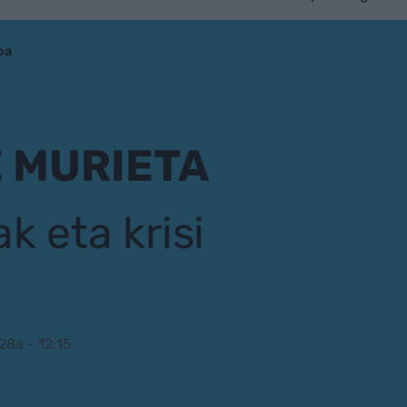
oa
E MURIETA
k eta krisi
28a - 12:15