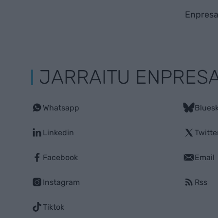
Enpresa
JARRAITU ENPRES
Whatsapp
Blues
Linkedin
Twitte
Facebook
Email
Instagram
Rss
Tiktok