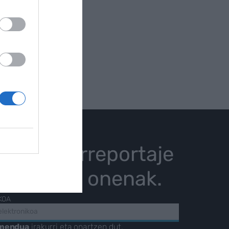
istoria, erreportaje
karrizketa onenak.
KOA
amendua
irakurri eta onartzen dut.