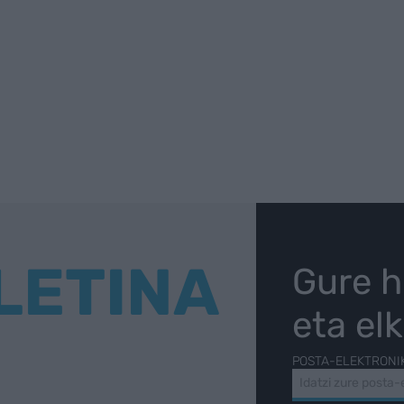
LETINA
Gure h
eta el
POSTA-ELEKTRONI