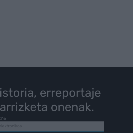
istoria, erreportaje
karrizketa onenak.
KOA