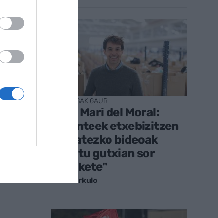
ENPRESAK GAUR
Jose Mari del Moral:
"Agenteek etxebizitzen
kalitatezko bideoak
minutu gutxian sor
ditzakete"
Iraitz Urkulo