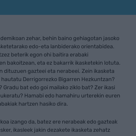
kademikoan zehar, behin baino gehiagotan jasoko
sketetarako edo-eta lanbiderako orientabidea.
tzez beterik egon ohi baitira erabaki
n bakoitzean, eta ez bakarrik ikasketekin lotuta.
n dituzuen gazteei eta nerabeei. Zein ikasketa
ai hautatu Derrigorrezko Bigarren Hezkuntzan?
 Gradu bat edo goi mailako ziklo bat? Zer ikasi
 aukeratu? Hamabi edo hamahiru urterekin euren
abakiak hartzen hasiko dira.
ekoa izango da, batez ere nerabeak edo gazteak
esker, ikasleek jakin dezakete ikasketa zehatz