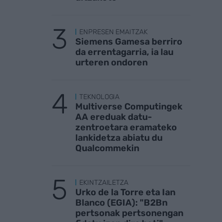
ENPRESEN EMAITZAK
Siemens Gamesa berriro
da errentagarria, ia lau
urteren ondoren
TEKNOLOGIA
Multiverse Computingek
AA ereduak datu-
zentroetara eramateko
lankidetza abiatu du
Qualcommekin
EKINTZAILETZA
Urko de la Torre eta Ian
Blanco (EGIA): "B2Bn
pertsonak pertsonengan