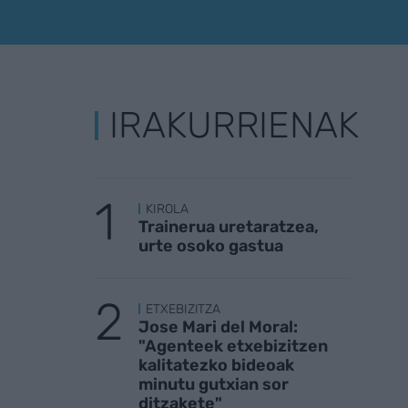
IRAKURRIENAK
KIROLA
Trainerua uretaratzea,
urte osoko gastua
ETXEBIZITZA
Jose Mari del Moral:
"Agenteek etxebizitzen
kalitatezko bideoak
minutu gutxian sor
ditzakete"