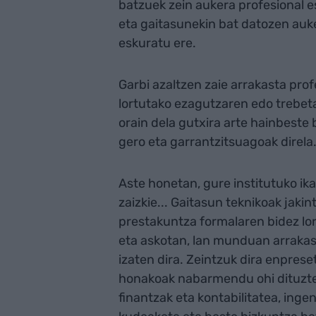
batzuek zein aukera profesional es
eta gaitasunekin bat datozen auke
eskuratu ere.
Garbi azaltzen zaie arrakasta prof
lortutako ezagutzaren edo trebet
orain dela gutxira arte hainbeste 
gero eta garrantzitsuagoak direl
Aste honetan, gure institutuko ik
zaizkie... Gaitasun teknikoak jakin
prestakuntza formalaren bidez lor
eta askotan, lan munduan arrakas
izaten dira. Zeintzuk dira enpres
honakoak nabarmendu ohi dituzte: 
finantzak eta kontabilitatea, inge