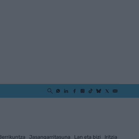
Berrikuntza
Jasangarritasuna
Lan eta bizi
Iritzia