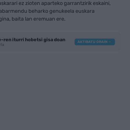
karari ez zioten aparteko garrantzirik eskaini,
o nabarmendu beharko genukeela euskara
gina, baita lan eremuan ere.
-ren iturri hobetsi gisa doan
AKTIBATU ORAIN
tuta