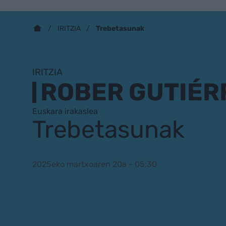
Trebetasunak
IRITZIA
IRITZIA
ROBER GUTIÉR
Euskara irakaslea
Trebetasunak
2025eko martxoaren 20a - 05:30