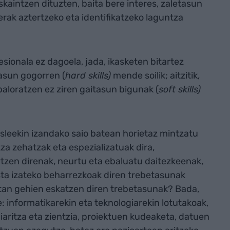
kaintzen dituzten, baita bere interes, zaletasun
rak aztertzeko eta identifikatzeko laguntza
esionala ez dagoela, jada, ikasketen bitartez
asun gogorren (
hard skills)
mende soilik; aitzitik,
baloratzen ez ziren gaitasun bigunak (
soft skills)
a.
asleekin izandako saio batean horietaz mintzatu
tza zehatzak eta espezializatuak dira,
tzen direnak, neurtu eta ebaluatu daitezkeenak,
ta izateko beharrezkoak diren trebetasunak
etan gehien eskatzen diren trebetasunak? Bada,
informatikarekin eta teknologiarekin lotutakoak,
niaritza eta zientzia, proiektuen kudeaketa, datuen