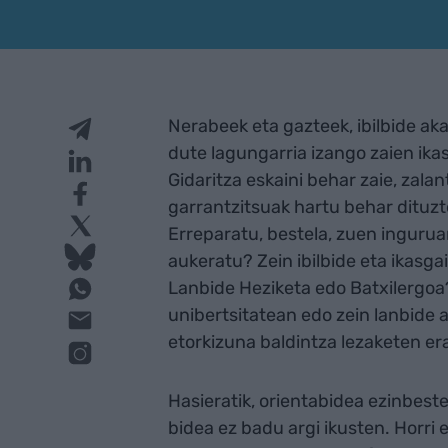
Nerabeek eta gazteek, ibilbide a
dute lagungarria izango zaien ika
Gidaritza eskaini behar zaie, zalan
garrantzitsuak hartu behar dituzte
Erreparatu, bestela, zuen ingurua
aukeratu? Zein ibilbide eta ikasg
Lanbide Heziketa edo Batxilergoa?
unibertsitatean edo zein lanbide
etorkizuna baldintza lezaketen er
Hasieratik, orientabidea ezinbest
bidea ez badu argi ikusten. Horri 