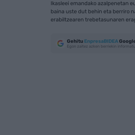
Ikasleei emandako azalpenetan eus
baina uste dut behin eta berrir
erabiltzearen trebetasunaren era
Gehitu
EnpresaBIDEA
Google
Egon zaitez azken berriekin informa