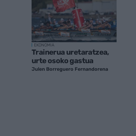
EKONOMIA
Trainerua uretaratzea,
urte osoko gastua
Julen Borreguero Fernandorena