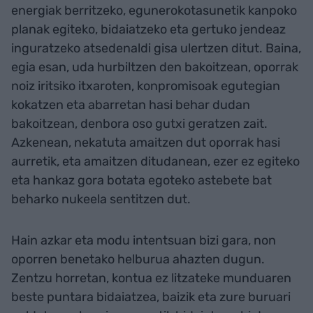
energiak berritzeko, egunerokotasunetik kanpoko
planak egiteko, bidaiatzeko eta gertuko jendeaz
inguratzeko atsedenaldi gisa ulertzen ditut. Baina,
egia esan, uda hurbiltzen den bakoitzean, oporrak
noiz iritsiko itxaroten, konpromisoak egutegian
kokatzen eta abarretan hasi behar dudan
bakoitzean, denbora oso gutxi geratzen zait.
Azkenean, nekatuta amaitzen dut oporrak hasi
aurretik, eta amaitzen ditudanean, ezer ez egiteko
eta hankaz gora botata egoteko astebete bat
beharko nukeela sentitzen dut.
Hain azkar eta modu intentsuan bizi gara, non
oporren benetako helburua ahazten dugun.
Zentzu horretan, kontua ez litzateke munduaren
beste puntara bidaiatzea, baizik eta zure buruari