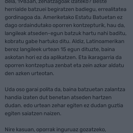
dela, 1983an, zehatzagoak izateko? Beste
herrialde batzuei begiratzen badiegu, errealitatea
gordinagoa da. Ameriketako Estatu Batuetan ez
dago ordaindutako oporren kontzepturik, hau da,
langileak atseden-egun batzuk hartu nahi baditu,
kobratu gabe hartuko ditu. Aldiz, Latinoamerikan
berez langileek urtean 15 egun dituzte, baina
askotan hori ez da aplikatzen. Eta ikaragarria da
oporren kontzeptua zenbat eta zein azkar aldatu
den azken urteotan.
Uda oso garai polita da, baina batzuetan zalantza
handia izaten dut benetan atseden hartzen
dudan. edo urtean zehar egiten ez dudan guztia
egiten saiatzen naizen.
Nire kasuan, oporrak inguruaz gozatzeko,