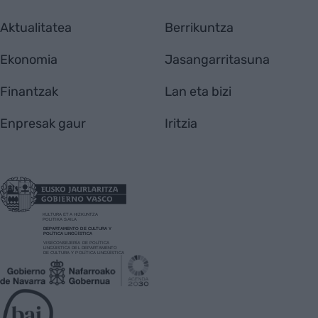
Aktualitatea
Berrikuntza
Ekonomia
Jasangarritasuna
Finantzak
Lan eta bizi
Enpresak gaur
Iritzia