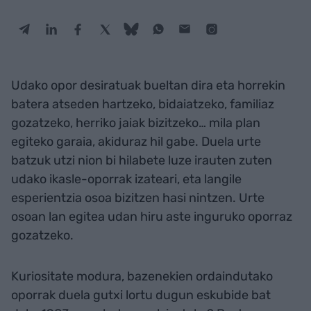
Udako opor desiratuak bueltan dira eta horrekin
batera atseden hartzeko, bidaiatzeko, familiaz
gozatzeko, herriko jaiak bizitzeko… mila plan
egiteko garaia, akiduraz hil gabe. Duela urte
batzuk utzi nion bi hilabete luze irauten zuten
udako ikasle-oporrak izateari, eta langile
esperientzia osoa bizitzen hasi nintzen. Urte
osoan lan egitea udan hiru aste inguruko oporraz
gozatzeko.
Kuriositate modura, bazenekien ordaindutako
oporrak duela gutxi lortu dugun eskubide bat