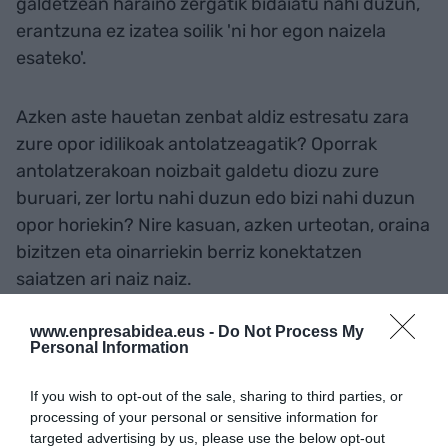
galdetzean haraino zergatik bidaiatu nahi duzun,
erantzuna ez izatea soilik 'ni hor egon naizela
esateko'.
Azken aste hauetan zenbat aldiz estresatu zara
zure opor idilikoak antolatzeagatik? Oporrak
antolatzerakoan noizbait galdetu diozu zure
buruari, zer lortu nahi duzun edo bizi nahi duzun
opor horiekin? Nire kasuan, azken urteotan, oraina
bizitzen eta oinarriekin berriz konektatzen
saiatzen ari naiz naiz.
www.enpresabidea.eus -
Do Not Process My
Personal Information
Gehitu
EnpresaBIDEA
Google-ren iturri
hobetsi gisa doan
Egon zaitez azken berriekin informatuta
If you wish to opt-out of the sale, sharing to third parties, or
AKTIBATU ORAIN
processing of your personal or sensitive information for
targeted advertising by us, please use the below opt-out