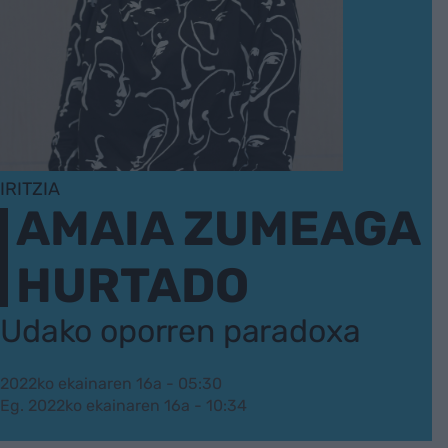
IRITZIA
AMAIA ZUMEAGA
HURTADO
Udako oporren paradoxa
2022ko ekainaren 16a - 05:30
Eg. 2022ko ekainaren 16a - 10:34