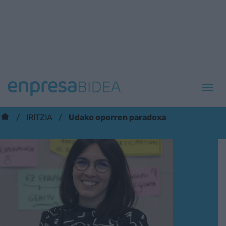
Udako oporren paradoxa
IRITZIA