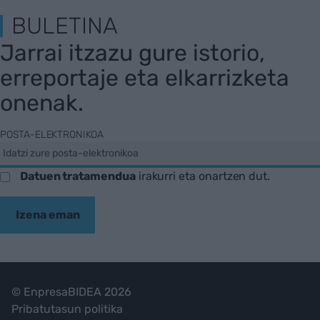
BULETINA
Jarrai itzazu gure istorio,
erreportaje eta elkarrizketa
onenak.
POSTA-ELEKTRONIKOA
Datuen tratamendua
irakurri eta onartzen dut.
Izena eman
© EnpresaBIDEA 2026
Pribatutasun politika