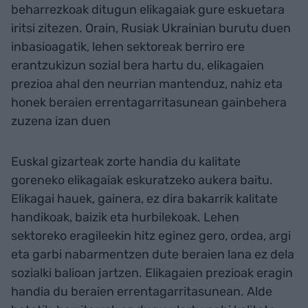
beharrezkoak ditugun elikagaiak gure eskuetara
iritsi zitezen. Orain, Rusiak Ukrainian burutu duen
inbasioagatik, lehen sektoreak berriro ere
erantzukizun sozial bera hartu du, elikagaien
prezioa ahal den neurrian mantenduz, nahiz eta
honek beraien errentagarritasunean gainbehera
zuzena izan duen
Euskal gizarteak zorte handia du kalitate
goreneko elikagaiak eskuratzeko aukera baitu.
Elikagai hauek, gainera, ez dira bakarrik kalitate
handikoak, baizik eta hurbilekoak. Lehen
sektoreko eragileekin hitz eginez gero, ordea, argi
eta garbi nabarmentzen dute beraien lana ez dela
sozialki balioan jartzen. Elikagaien prezioak eragin
handia du beraien errentagarritasunean. Alde