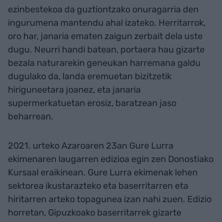
ezinbestekoa da guztiontzako onuragarria den
ingurumena mantendu ahal izateko. Herritarrok,
oro har, janaria ematen zaigun zerbait dela uste
dugu. Neurri handi batean, portaera hau gizarte
bezala naturarekin geneukan harremana galdu
dugulako da, landa eremuetan bizitzetik
hiriguneetara joanez, eta janaria
supermerkatuetan erosiz, baratzean jaso
beharrean.
2021. urteko Azaroaren 23an Gure Lurra
ekimenaren laugarren edizioa egin zen Donostiako
Kursaal eraikinean. Gure Lurra ekimenak lehen
sektorea ikustarazteko eta baserritarren eta
hiritarren arteko topagunea izan nahi zuen. Edizio
horretan, Gipuzkoako baserritarrek gizarte