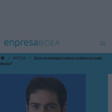
Zein motatako lehen sektorea nahi
IRITZIA
duzu?