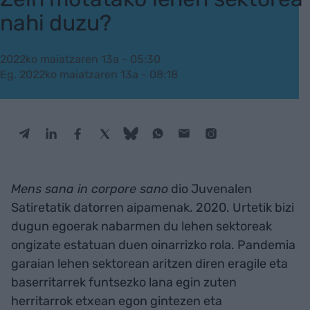
nahi duzu?
2022ko maiatzaren 13a - 05:30
Eg. 2022ko maiatzaren 13a - 08:18
Mens sana in corpore sano
dio Juvenalen
Satiretatik datorren aipamenak. 2020. Urtetik bizi
dugun egoerak nabarmen du lehen sektoreak
ongizate estatuan duen oinarrizko rola. Pandemia
garaian lehen sektorean aritzen diren eragile eta
baserritarrek funtsezko lana egin zuten
herritarrok etxean egon gintezen eta