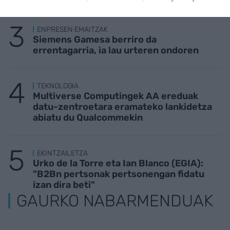
ENPRESEN EMAITZAK
Siemens Gamesa berriro da
errentagarria, ia lau urteren ondoren
TEKNOLOGIA
Multiverse Computingek AA ereduak
datu-zentroetara eramateko lankidetza
abiatu du Qualcommekin
EKINTZAILETZA
Urko de la Torre eta Ian Blanco (EGIA):
"B2Bn pertsonak pertsonengan fidatu
izan dira beti"
GAURKO NABARMENDUAK