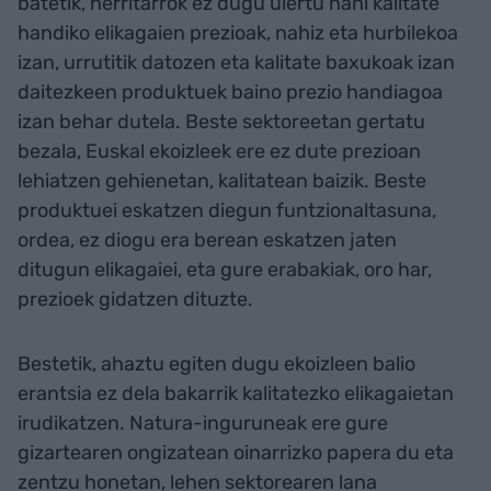
batetik, herritarrok ez dugu ulertu nahi kalitate
handiko elikagaien prezioak, nahiz eta hurbilekoa
izan, urrutitik datozen eta kalitate baxukoak izan
daitezkeen produktuek baino prezio handiagoa
izan behar dutela. Beste sektoreetan gertatu
bezala, Euskal ekoizleek ere ez dute prezioan
lehiatzen gehienetan, kalitatean baizik. Beste
produktuei eskatzen diegun funtzionaltasuna,
ordea, ez diogu era berean eskatzen jaten
ditugun elikagaiei, eta gure erabakiak, oro har,
prezioek gidatzen dituzte.
Bestetik, ahaztu egiten dugu ekoizleen balio
erantsia ez dela bakarrik kalitatezko elikagaietan
irudikatzen. Natura-inguruneak ere gure
gizartearen ongizatean oinarrizko papera du eta
zentzu honetan, lehen sektorearen lana