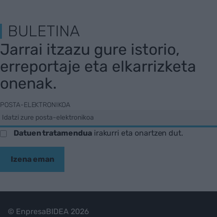
BULETINA
Jarrai itzazu gure istorio,
erreportaje eta elkarrizketa
onenak.
POSTA-ELEKTRONIKOA
Datuen tratamendua
irakurri eta onartzen dut.
Izena eman
© EnpresaBIDEA 2026