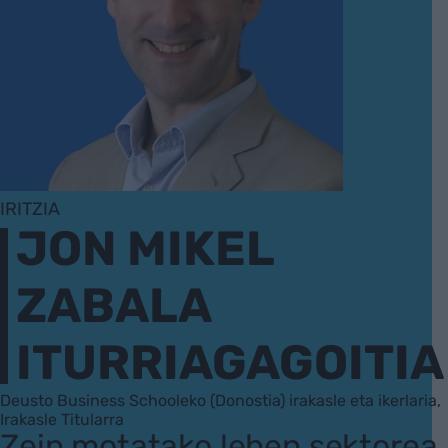
IRITZIA
JON MIKEL
ZABALA
ITURRIAGAGOITIA
Deusto Business Schooleko (Donostia) irakasle eta ikerlaria,
Irakasle Titularra
Zein motatako lehen sektorea