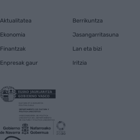
Aktualitatea
Berrikuntza
Ekonomia
Jasangarritasuna
Finantzak
Lan eta bizi
Enpresak gaur
Iritzia