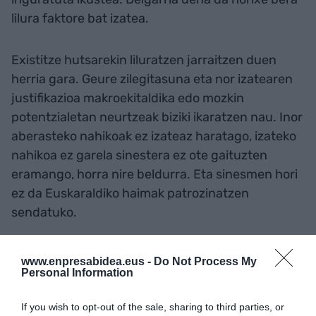
lilura faktore bat izatea.
Existitze hutsarekin liluratzen jarraitzen duen
herria gara. Geure zilegitasuna eta nor izatearen
justifikazioa makroekitaldika edo mozkin
potentzialetan neurtzeak biziki ikaratzen nau. Inor
aberasteko nahikoak ez izateaz haratago, izateko
nahikoa ez garela sinestera ez ote gaituzten
eramango, horra nire beldurra. Eta sinesmen hori
ez da Euskaraldiko haimak patrozinatzen
sendatuko.
www.enpresabidea.eus -
Do Not Process My
Gehitu
EnpresaBIDEA
Google-ren iturri
Personal Information
hobetsi gisa doan
Egon zaitez azken berriekin informatuta
AKTIBATU ORAIN
If you wish to opt-out of the sale, sharing to third parties, or