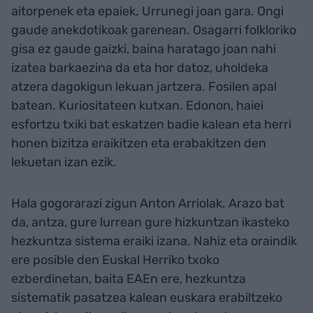
aitorpenek eta epaiek. Urrunegi joan gara. Ongi
gaude anekdotikoak garenean. Osagarri folkloriko
gisa ez gaude gaizki, baina haratago joan nahi
izatea barkaezina da eta hor datoz, uholdeka
atzera dagokigun lekuan jartzera. Fosilen apal
batean. Kuriositateen kutxan. Edonon, haiei
esfortzu txiki bat eskatzen badie kalean eta herri
honen bizitza eraikitzen eta erabakitzen den
lekuetan izan ezik.
Hala gogorarazi zigun Anton Arriolak. Arazo bat
da, antza, gure lurrean gure hizkuntzan ikasteko
hezkuntza sistema eraiki izana. Nahiz eta oraindik
ere posible den Euskal Herriko txoko
ezberdinetan, baita EAEn ere, hezkuntza
sistematik pasatzea kalean euskara erabiltzeko