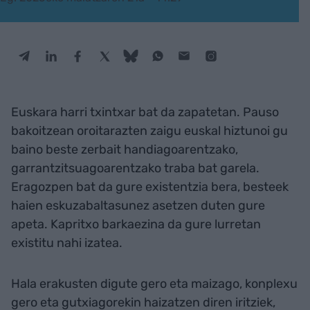
Euskara harri txintxar bat da zapatetan. Pauso
bakoitzean oroitarazten zaigu euskal hiztunoi gu
baino beste zerbait handiagoarentzako,
garrantzitsuagoarentzako traba bat garela.
Eragozpen bat da gure existentzia bera, besteek
haien eskuzabaltasunez asetzen duten gure
apeta. Kapritxo barkaezina da gure lurretan
existitu nahi izatea.
Hala erakusten digute gero eta maizago, konplexu
gero eta gutxiagorekin haizatzen diren iritziek,