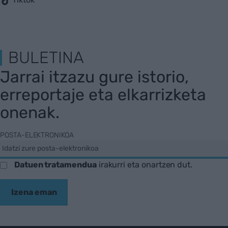
BULETINA
Jarrai itzazu gure istorio,
erreportaje eta elkarrizketa
onenak.
POSTA-ELEKTRONIKOA
Datuen tratamendua
irakurri eta onartzen dut.
Izena eman