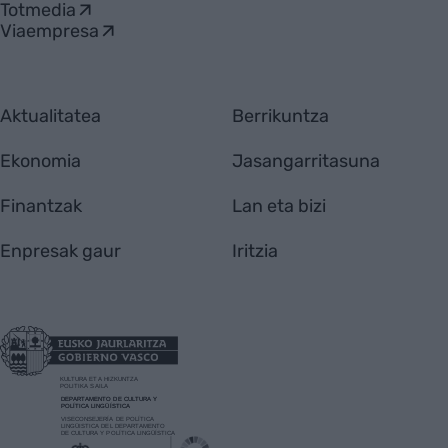
Totmedia
Viaempresa
Aktualitatea
Berrikuntza
Ekonomia
Jasangarritasuna
Finantzak
Lan eta bizi
Enpresak gaur
Iritzia