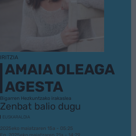
IRITZIA
AMAIA OLEAGA
AGESTA
Bigarren Hezkuntzako irakaslea
Zenbat balio dugu
EUSKARALDIA
2025eko maiatzaren 15a - 05:25
Eg. 2025eko maiatzaren 21a - 14:29