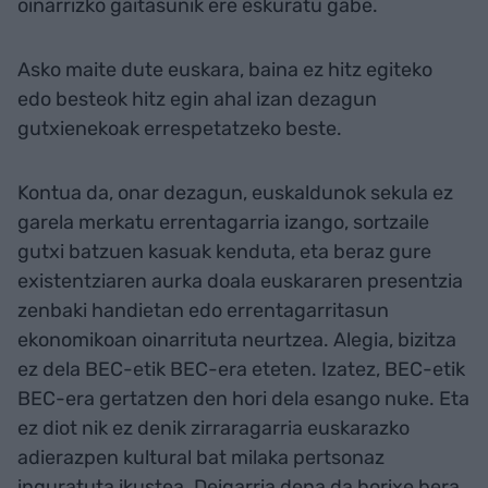
oinarrizko gaitasunik ere eskuratu gabe.
Asko maite dute euskara, baina ez hitz egiteko
edo besteok hitz egin ahal izan dezagun
gutxienekoak errespetatzeko beste.
Kontua da, onar dezagun, euskaldunok sekula ez
garela merkatu errentagarria izango, sortzaile
gutxi batzuen kasuak kenduta, eta beraz gure
existentziaren aurka doala euskararen presentzia
zenbaki handietan edo errentagarritasun
ekonomikoan oinarrituta neurtzea. Alegia, bizitza
ez dela BEC-etik BEC-era eteten. Izatez, BEC-etik
BEC-era gertatzen den hori dela esango nuke. Eta
ez diot nik ez denik zirraragarria euskarazko
adierazpen kultural bat milaka pertsonaz
inguratuta ikustea. Deigarria dena da horixe bera