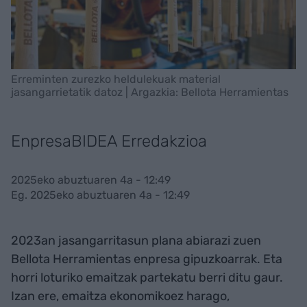
Erreminten zurezko heldulekuak material
jasangarrietatik datoz | Argazkia: Bellota Herramientas
EnpresaBIDEA Erredakzioa
2025eko abuztuaren 4a - 12:49
Eg. 2025eko abuztuaren 4a - 12:49
2023an jasangarritasun plana abiarazi zuen
Bellota Herramientas enpresa gipuzkoarrak. Eta
horri loturiko emaitzak partekatu berri ditu gaur.
Izan ere, emaitza ekonomikoez harago,