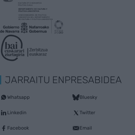
JARRAITU ENPRESABIDEA
Whatsapp
Bluesky
Linkedin
Twitter
Facebook
Email