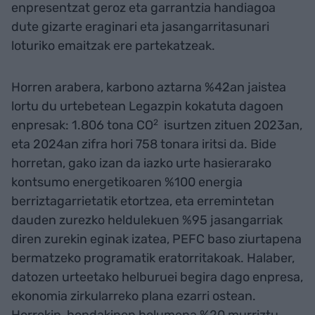
enpresentzat geroz eta garrantzia handiagoa
dute gizarte eraginari eta jasangarritasunari
loturiko emaitzak ere partekatzeak.
Horren arabera, karbono aztarna %42an jaistea
lortu du urtebetean Legazpin kokatuta dagoen
enpresak: 1.806 tona CO
2
isurtzen zituen 2023an,
eta 2024an zifra hori 758 tonara iritsi da. Bide
horretan, gako izan da iazko urte hasierarako
kontsumo energetikoaren %100 energia
berriztagarrietatik etortzea, eta erremintetan
dauden zurezko heldulekuen %95 jasangarriak
diren zurekin eginak izatea, PEFC baso ziurtapena
bermatzeko programatik eratorritakoak. Halaber,
datozen urteetako helburuei begira dago enpresa,
ekonomia zirkularreko plana ezarri ostean.