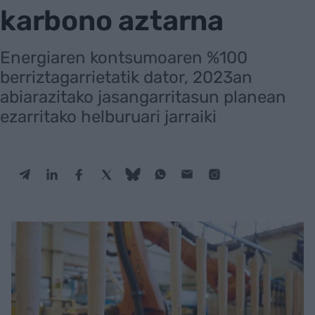
karbono aztarna
Energiaren kontsumoaren %100
berriztagarrietatik dator, 2023an
abiarazitako jasangarritasun planean
ezarritako helburuari jarraiki