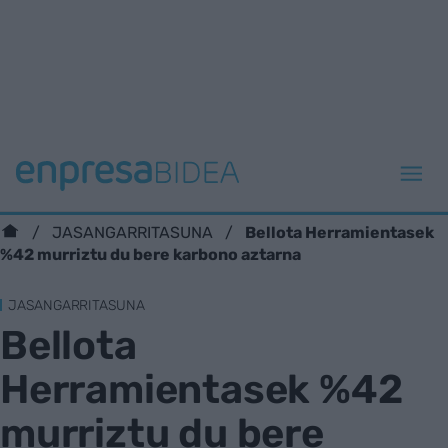
Bellota Herramientasek
JASANGARRITASUNA
%42 murriztu du bere karbono aztarna
JASANGARRITASUNA
Bellota
Herramientasek %42
murriztu du bere