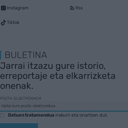
Instagram
Rss
Tiktok
BULETINA
Jarrai itzazu gure istorio,
erreportaje eta elkarrizketa
onenak.
POSTA-ELEKTRONIKOA
Datuen tratamendua
irakurri eta onartzen dut.