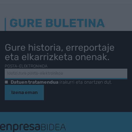
GURE BULETINA
Gure historia, erreportaje
eta elkarrizketa onenak.
POSTA-ELEKTRONIKOA
Datuen tratamendua
irakurri eta onartzen dut.
Izena eman