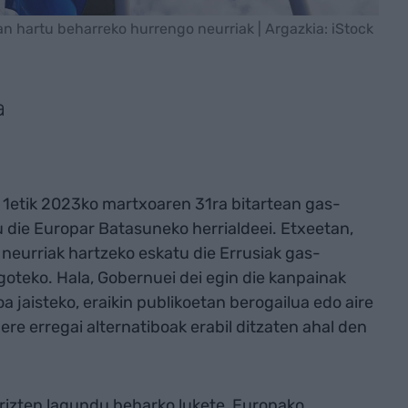
an hartu beharreko hurrengo neurriak | Argazkia: iStock
a
1etik 2023ko martxoaren 31ra bitartean gas-
die Europar Batasuneko herrialdeei. Etxeetan,
neurriak hartzeko eskatu die Errusiak gas-
goteko. Hala, Gobernuei dei egin die kanpainak
 jaisteko, eraikin publikoetan berogailua edo aire
re erregai alternatiboak erabil ditzaten ahal den
rizten lagundu beharko lukete, Europako