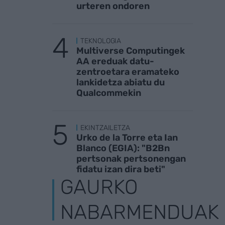
urteren ondoren
TEKNOLOGIA
Multiverse Computingek
AA ereduak datu-
zentroetara eramateko
lankidetza abiatu du
Qualcommekin
EKINTZAILETZA
Urko de la Torre eta Ian
Blanco (EGIA): "B2Bn
pertsonak pertsonengan
fidatu izan dira beti"
GAURKO
NABARMENDUAK