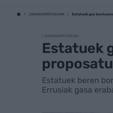
Estatuek gas kontsumo
JASANGARRITASUNA
JASANGARRITASUNA
Estatuek 
proposatu
Estatuek beren bo
Errusiak gasa erab