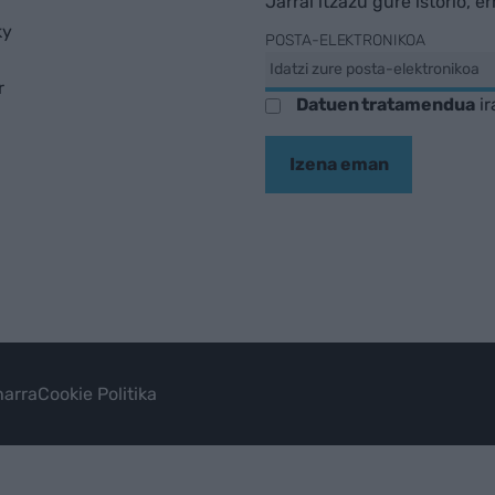
Jarrai itzazu gure istorio, e
ky
POSTA-ELEKTRONIKOA
r
Datuen tratamendua
ir
Izena eman
arra
Cookie Politika