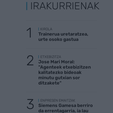
IRAKURRIENAK
KIROLA
Trainerua uretaratzea,
urte osoko gastua
ETXEBIZITZA
Jose Mari Moral:
"Agenteek etxebizitzen
kalitatezko bideoak
minutu gutxian sor
ditzakete"
ENPRESEN EMAITZAK
Siemens Gamesa berriro
da errentagarria, ia lau