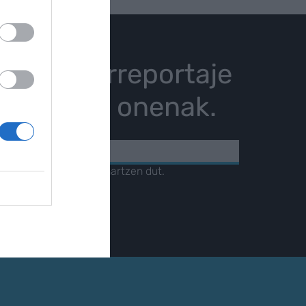
istoria, erreportaje
karrizketa onenak.
KOA
amendua
irakurri eta onartzen dut.