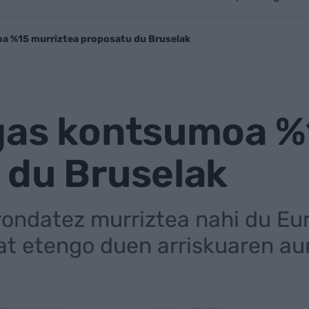
a %15 murriztea proposatu du Bruselak
gas kontsumoa %
 du Bruselak
rondatez murriztea nahi du E
at etengo duen arriskuaren au