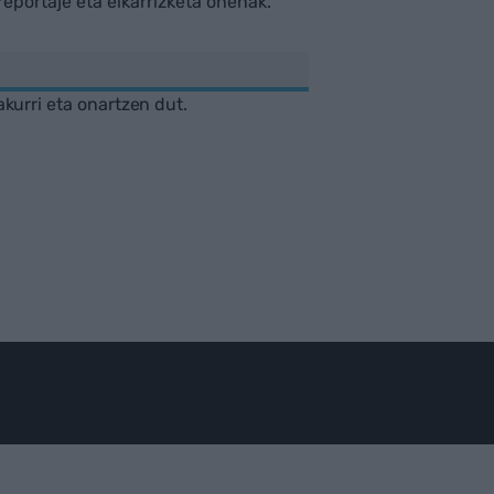
rreportaje eta elkarrizketa onenak.
akurri eta onartzen dut.