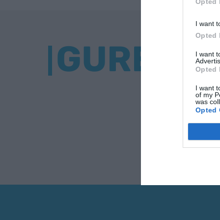
Opted 
I want t
Opted 
GURE BU
I want 
Advertis
Opted 
I want t
of my P
was col
Opted 