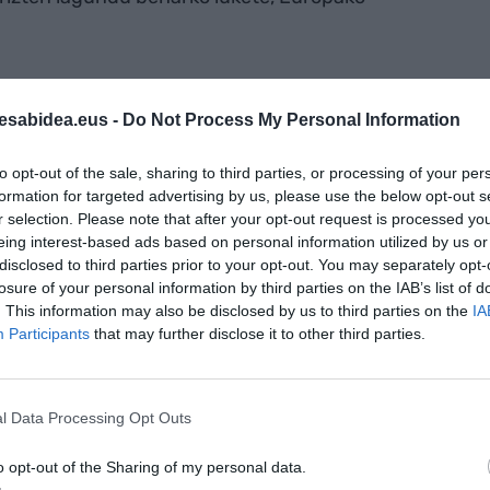
da neurria baina arautegia aldatzea mahairatu du
ta hori inposatzeko, Errusiak gas jarioa eteten
esabidea.eus -
Do Not Process My Personal Information
u kideekin hitz egin ondoren ezarriko lituzke
to opt-out of the sale, sharing to third parties, or processing of your per
ra ezartzeko, betiere eskari handiegia egon
formation for targeted advertising by us, please use the below opt-out s
ran.
r selection. Please note that after your opt-out request is processed y
eing interest-based ads based on personal information utilized by us or
disclosed to third parties prior to your opt-out. You may separately opt-
-ren iturri hobetsi gisa doan
losure of your personal information by third parties on the IAB’s list of
AKTIBATU ORAIN
tuta
. This information may also be disclosed by us to third parties on the
IA
Participants
that may further disclose it to other third parties.
l Data Processing Opt Outs
o opt-out of the Sharing of my personal data.