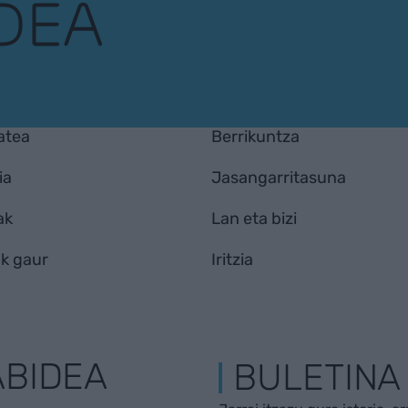
atea
Berrikuntza
ia
Jasangarritasuna
ak
Lan eta bizi
k gaur
Iritzia
ABIDEA
BULETINA