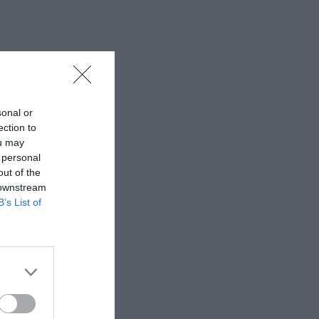
sonal or
ection to
ou may
 personal
out of the
 downstream
B’s List of