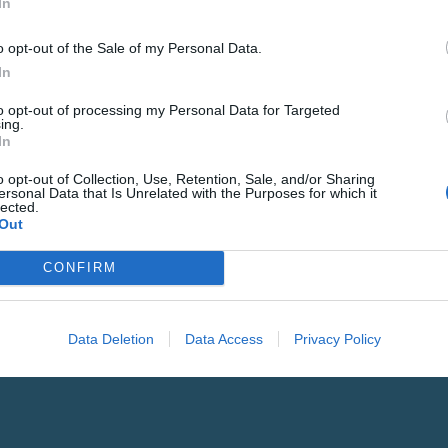
In
o opt-out of the Sale of my Personal Data.
In
LETINA
Gure h
to opt-out of processing my Personal Data for Targeted
ing.
In
eta el
o opt-out of Collection, Use, Retention, Sale, and/or Sharing
ersonal Data that Is Unrelated with the Purposes for which it
POSTA-ELEKTRONI
lected.
Out
Datuen trat
CONFIRM
Izena eman
Data Deletion
Data Access
Privacy Policy