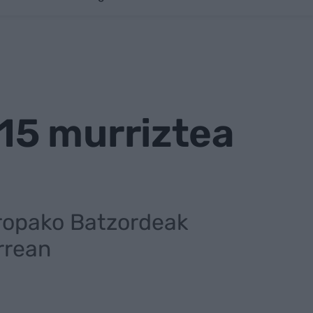
15 murriztea
uropako Batzordeak
rrean