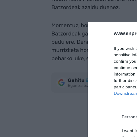
Batzordeak azaldu duenez.
Momentuz, borondatezkoa izango 
Batzordeak gai izan dadin murrizke
www.enpr
badu ere. Dena den, aurretik estat
If you wish 
murrizketa horiek eta, alerta egoe
sensitive in
beharko luke, edo eskasia hornidu
confirm you
continue se
information 
Gehitu
EnpresaBIDEA
Google
further disc
Egon zaitez azken berriekin informa
participants
Downstream 
Persona
I want t