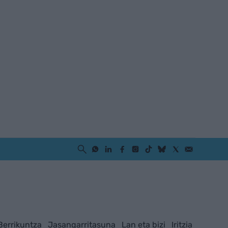
Berrikuntza
Jasangarritasuna
Lan eta bizi
Iritzia