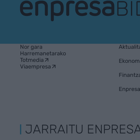
EnpresaBIDEA
Nor gara
Aktualit
Harremanetarako
Totmedia
Ekonom
Viaempresa
Finantz
Enpresa
JARRAITU ENPRES