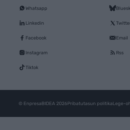
Whatsapp
Blues
Linkedin
Twitte
Facebook
Email
Instagram
Rss
Tiktok
© EnpresaBIDEA 2026
Pribatutasun politika
Lege-oh