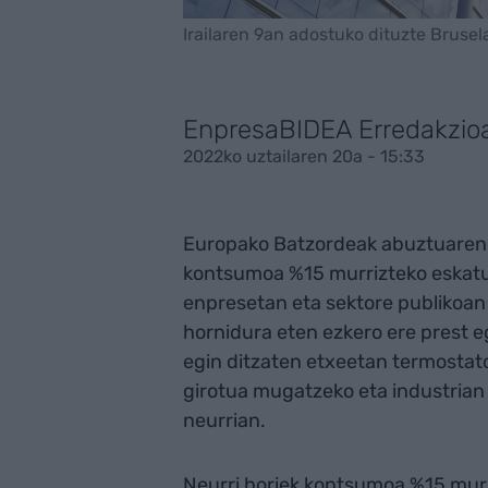
Irailaren 9an adostuko dituzte Brusel
EnpresaBIDEA Erredakzio
2022ko uztailaren 20a - 15:33
Europako Batzordeak abuztuaren 
kontsumoa %15 murrizteko eskatu 
enpresetan eta sektore publikoan 
hornidura eten ezkero ere prest e
egin ditzaten etxeetan termostatoa
girotua mugatzeko eta industrian e
neurrian.
Neurri horiek kontsumoa %15 mur