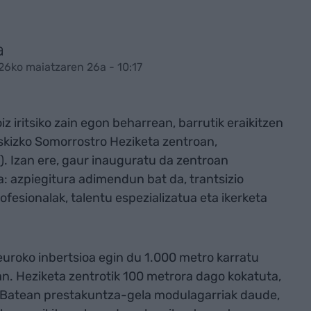
a
26ko maiatzaren 26a - 10:17
z iritsiko zain egon beharrean, barrutik eraikitzen
skizko Somorrostro Heziketa zentroan,
. Izan ere, gaur inauguratu da zentroan
: azpiegitura adimendun bat da, trantsizio
rofesionalak, talentu espezializatua eta ikerketa
 euroko inbertsioa egin du 1.000 metro karratu
n. Heziketa zentrotik 100 metrora dago kokatuta,
. Batean prestakuntza-gela modulagarriak daude,