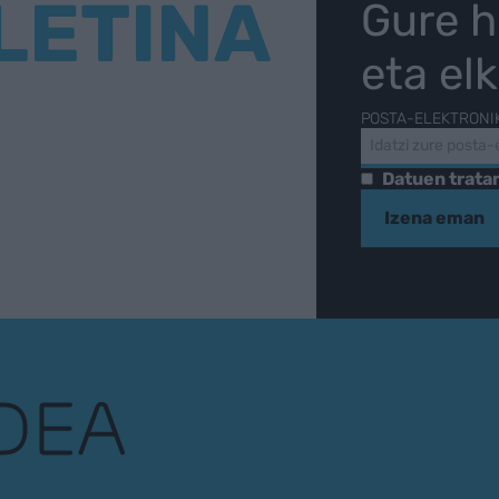
LETINA
Gure h
eta el
POSTA-ELEKTRONI
Datuen trat
Izena eman