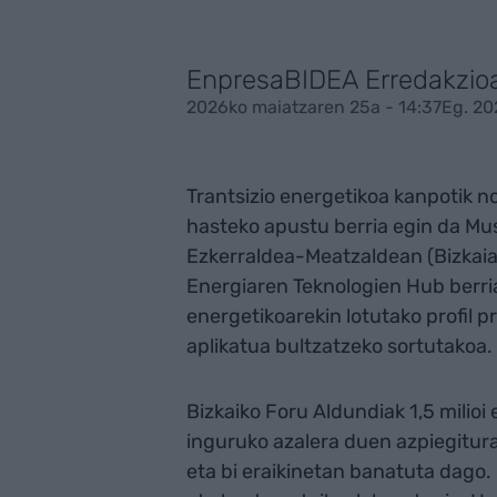
EnpresaBIDEA Erredakzio
2026ko maiatzaren 25a - 14:37
Eg. 20
Trantsizio energetikoa kanpotik noi
hasteko apustu berria egin da Mu
Ezkerraldea-Meatzaldean (Bizkaia)
Energiaren Teknologien Hub berria
energetikoarekin lotutako profil p
aplikatua bultzatzeko sortutakoa.
Bizkaiko Foru Aldundiak 1,5 milioi
inguruko azalera duen azpiegitura
eta bi eraikinetan banatuta dago