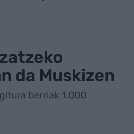
tzatzeko
an da Muskizen
itura berriak 1.000