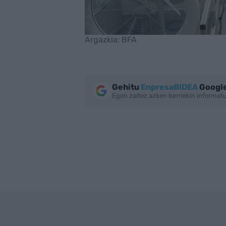
Argazkia: BFA
Gehitu
EnpresaBIDEA
Google
Egon zaitez azken berriekin informa