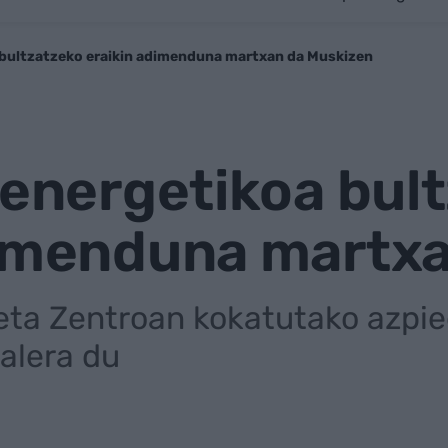
 bultzatzeko eraikin adimenduna martxan da Muskizen
 energetikoa bul
dimenduna martx
ta Zentroan kokatutako azpieg
alera du