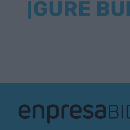
GURE BU
EnpresaBIDEA