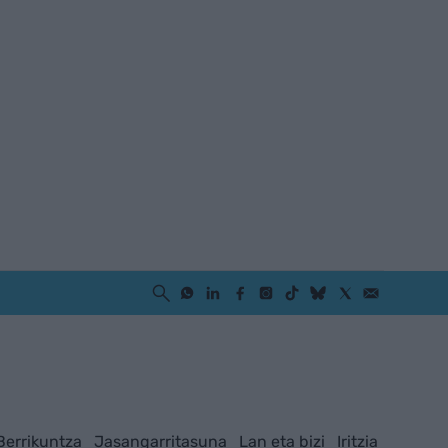
Berrikuntza
Jasangarritasuna
Lan eta bizi
Iritzia