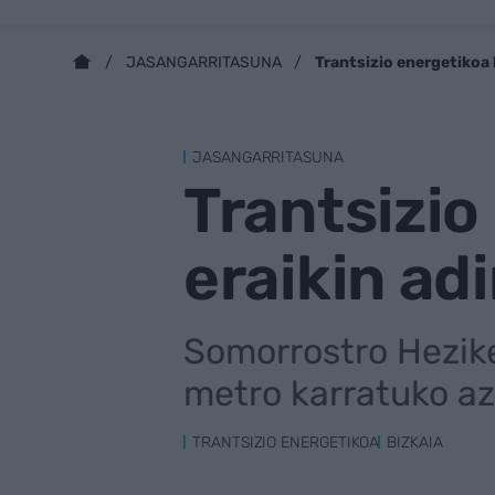
Trantsizio energetikoa
JASANGARRITASUNA
JASANGARRITASUNA
Trantsizio
eraikin a
Somorrostro Hezike
metro karratuko az
TRANTSIZIO ENERGETIKOA
BIZKAIA