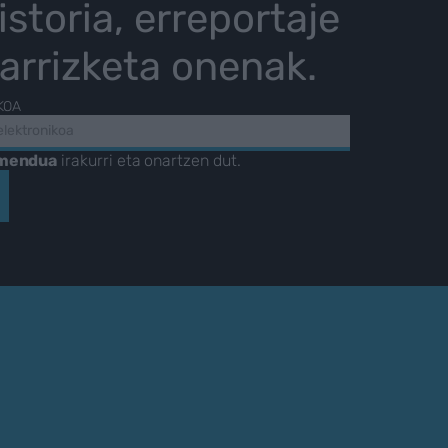
istoria, erreportaje
karrizketa onenak.
KOA
amendua
irakurri eta onartzen dut.