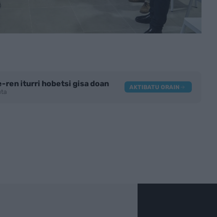
-ren iturri hobetsi gisa doan
AKTIBATU ORAIN
tuta