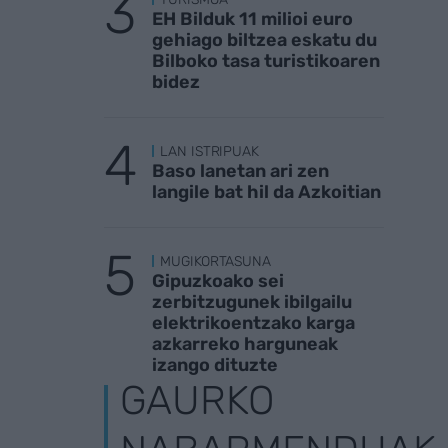
EH Bilduk 11 milioi euro
gehiago biltzea eskatu du
Bilboko tasa turistikoaren
bidez
LAN ISTRIPUAK
Baso lanetan ari zen
langile bat hil da Azkoitian
MUGIKORTASUNA
Gipuzkoako sei
zerbitzugunek ibilgailu
elektrikoentzako karga
azkarreko harguneak
izango dituzte
GAURKO