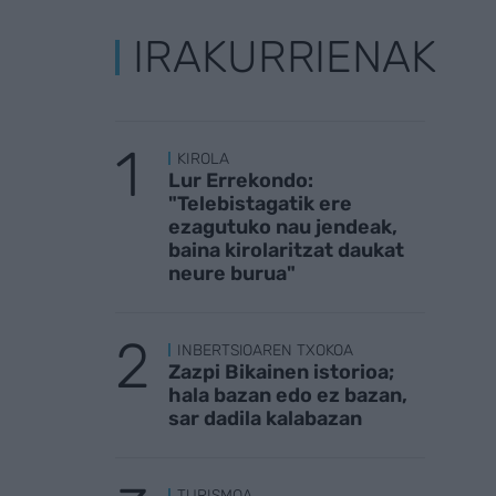
IRAKURRIENAK
KIROLA
Lur Errekondo:
"Telebistagatik ere
ezagutuko nau jendeak,
baina kirolaritzat daukat
neure burua"
INBERTSIOAREN TXOKOA
Zazpi Bikainen istorioa;
hala bazan edo ez bazan,
sar dadila kalabazan
TURISMOA