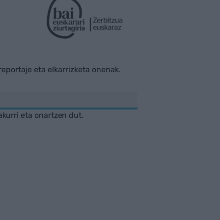
rreportaje eta elkarrizketa onenak.
akurri eta onartzen dut.