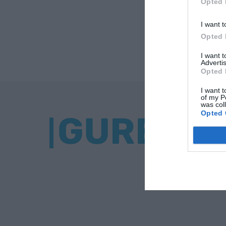
Opted 
I want t
Opted 
I want 
Advertis
Opted 
I want t
of my P
was col
Opted 
GURE BU