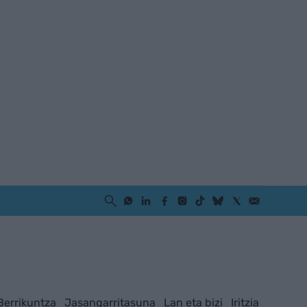
Berrikuntza
Jasangarritasuna
Lan eta bizi
Iritzia