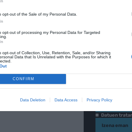
In
o opt-out of the Sale of my Personal Data.
In
to opt-out of processing my Personal Data for Targeted
ing.
In
o opt-out of Collection, Use, Retention, Sale, and/or Sharing
ersonal Data that Is Unrelated with the Purposes for which it
lected.
Out
LETINA
Gure h
CONFIRM
eta el
POSTA-ELEKTRONI
Data Deletion
Data Access
Privacy Policy
Datuen trat
Izena eman