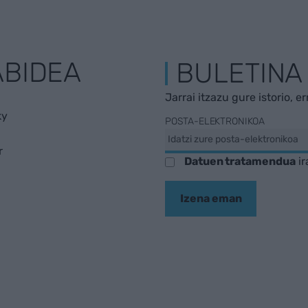
ABIDEA
BULETINA
Jarrai itzazu gure istorio, e
ky
POSTA-ELEKTRONIKOA
r
Datuen tratamendua
ir
Izena eman