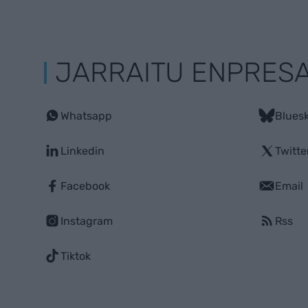
JARRAITU ENPRES
Whatsapp
Blues
Linkedin
Twitte
Facebook
Email
Instagram
Rss
Tiktok