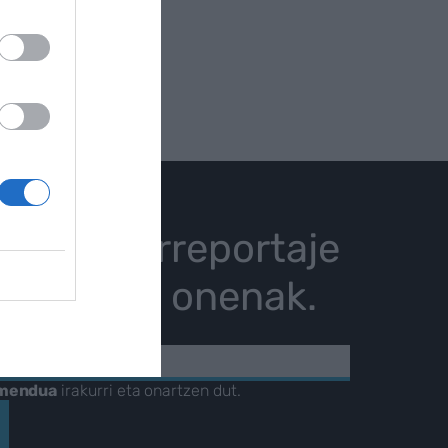
istoria, erreportaje
karrizketa onenak.
KOA
amendua
irakurri eta onartzen dut.