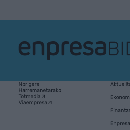
EnpresaBIDEA
Nor gara
Aktualit
Harremanetarako
Totmedia
Ekonom
Viaempresa
Finantz
Enpresa