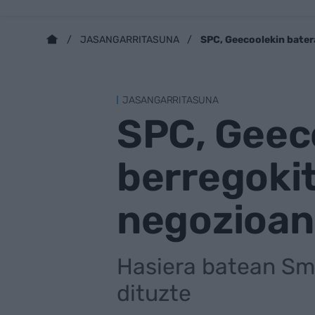
SPC, Geecoolekin bater
JASANGARRITASUNA
JASANGARRITASUNA
SPC, Geeco
berregoki
negozioan
Hasiera batean Sm
dituzte