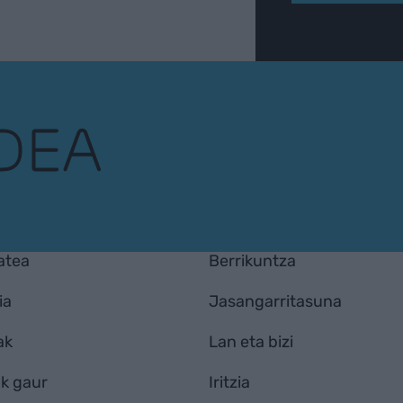
atea
Berrikuntza
ia
Jasangarritasuna
ak
Lan eta bizi
k gaur
Iritzia