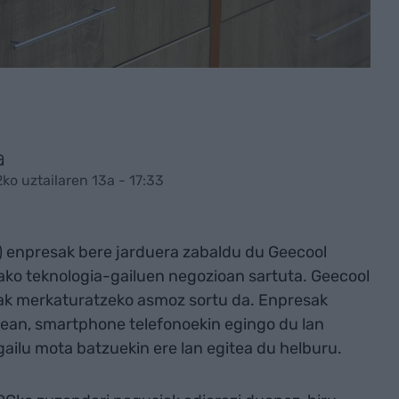
a
ko uztailaren 13a - 17:33
 enpresak bere jarduera zabaldu du Geecool
ako teknologia-gailuen negozioan sartuta. Geecool
uak merkaturatzeko asmoz sortu da. Enpresak
tean, smartphone telefonoekin egingo du lan
gailu mota batzuekin ere lan egitea du helburu.