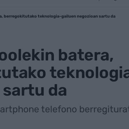
a, berregokitutako teknologia-gailuen negozioan sartu da
olekin batera,
tutako teknologi
 sartu da
artphone telefono berregitur