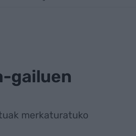
a-gailuen
atuak merkaturatuko