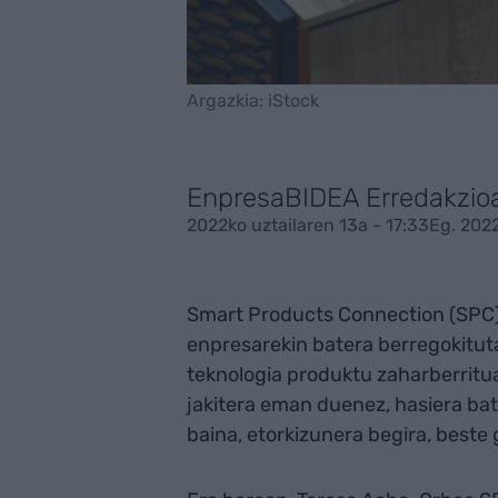
Argazkia: iStock
EnpresaBIDEA Erredakzio
2022ko uztailaren 13a - 17:33
Eg. 2022
Smart Products Connection (SPC)
enpresarekin batera berregokitut
teknologia produktu zaharberrit
jakitera eman duenez, hasiera ba
baina, etorkizunera begira, beste 