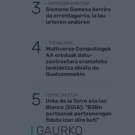
ENPRESEN EMAITZAK
Siemens Gamesa berriro
da errentagarria, ia lau
urteren ondoren
TEKNOLOGIA
Multiverse Computingek
AA ereduak datu-
zentroetara eramateko
lankidetza abiatu du
Qualcommekin
EKINTZAILETZA
Urko de la Torre eta Ian
Blanco (EGIA): "B2Bn
pertsonak pertsonengan
fidatu izan dira beti"
GAURKO