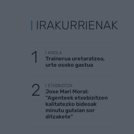
IRAKURRIENAK
KIROLA
Trainerua uretaratzea,
urte osoko gastua
ETXEBIZITZA
Jose Mari Moral:
"Agenteek etxebizitzen
kalitatezko bideoak
minutu gutxian sor
ditzakete"