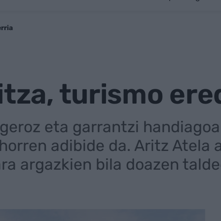
rria
itza, turismo ere
eroz eta garrantzi handiagoa 
horren adibide da. Aritz Atela 
ara argazkien bila doazen tald