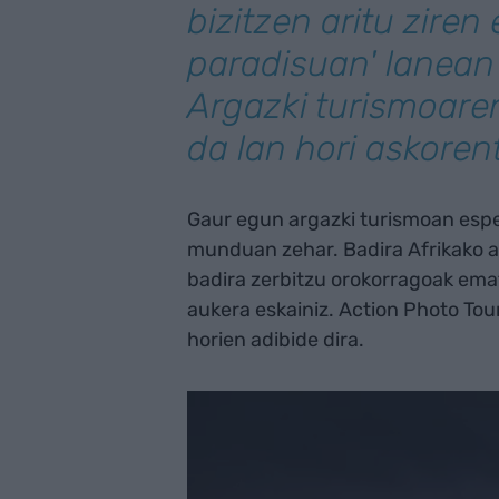
bizitzen aritu ziren 
paradisuan' lanean 
Argazki turismoaren
da lan hori askoren
Gaur egun argazki turismoan espe
munduan zehar. Badira Afrikako ar
badira zerbitzu orokorragoak em
aukera eskainiz. Action Photo To
horien adibide dira.