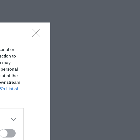
sonal or
ection to
ou may
 personal
out of the
 downstream
B’s List of