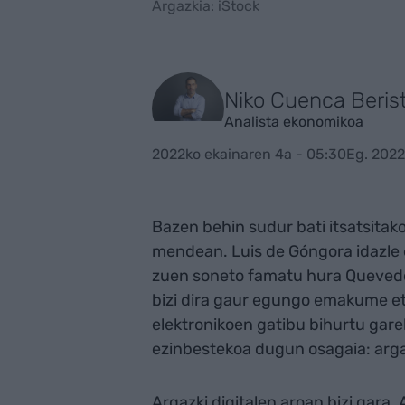
Argazkia: iStock
Niko Cuenca Beris
Analista ekonomikoa
2022ko ekainaren 4a - 05:30
Eg. 2022
Bazen behin sudur bati itsatsitako
mendean. Luis de Góngora idazle e
zuen soneto famatu hura Quevedok.
bizi dira gaur egungo emakume et
elektronikoen gatibu bihurtu gar
ezinbestekoa dugun osagaia: arg
Argazki digitalen aroan bizi gara