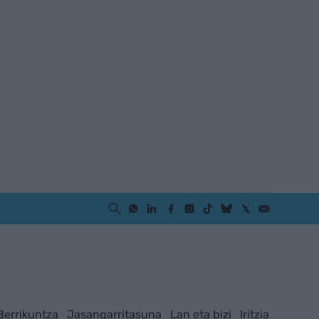
Berrikuntza
Jasangarritasuna
Lan eta bizi
Iritzia