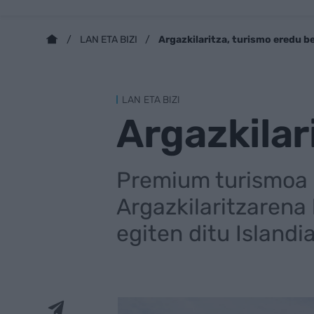
Argazkilaritza, turismo eredu be
LAN ETA BIZI
LAN ETA BIZI
Argazkilar
Premium turismoa g
Argazkilaritzarena 
egiten ditu Islandi