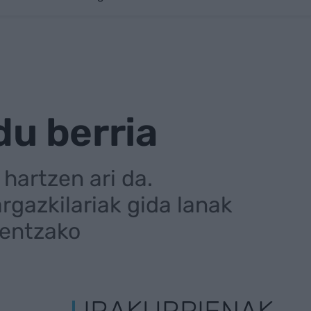
du berria
hartzen ari da.
argazkilariak gida lanak
eentzako