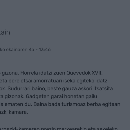
tain
ko ekainaren 4a - 13:46
 gizona. Horrela idatzi zuen Quevedok XVII.
ta bere etsai amorratuari iseka egiteko idatzi
 Sudurrari baino, beste gauza askori itsatsita
a gizonak. Gadgeten garai honetan gailu
ela ematen du. Baina bada turismoaz berba egitean
azki kamara.
. Argazki-kameren prezio merkearekin eta sakeleko