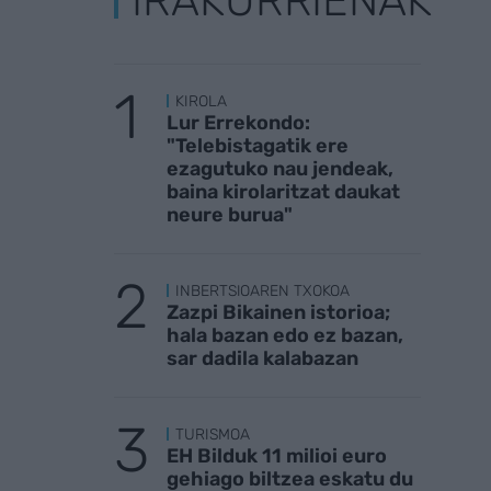
IRAKURRIENAK
KIROLA
Lur Errekondo:
"Telebistagatik ere
ezagutuko nau jendeak,
baina kirolaritzat daukat
neure burua"
INBERTSIOAREN TXOKOA
Zazpi Bikainen istorioa;
hala bazan edo ez bazan,
sar dadila kalabazan
TURISMOA
EH Bilduk 11 milioi euro
gehiago biltzea eskatu du