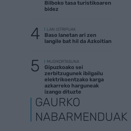
Bilboko tasa turistikoaren
bidez
LAN ISTRIPUAK
Baso lanetan ari zen
langile bat hil da Azkoitian
MUGIKORTASUNA
Gipuzkoako sei
zerbitzugunek ibilgailu
elektrikoentzako karga
azkarreko harguneak
izango dituzte
GAURKO
NABARMENDUAK