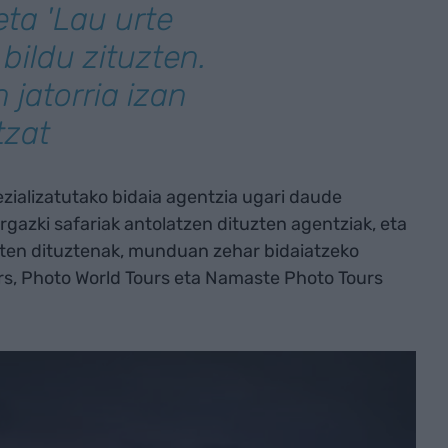
eta 'Lau urte
bildu zituzten.
 jatorria izan
tzat
zializatutako bidaia agentzia ugari daude
gazki safariak antolatzen dituzten agentziak, eta
aten dituztenak, munduan zehar bidaiatzeko
urs, Photo World Tours eta Namaste Photo Tours